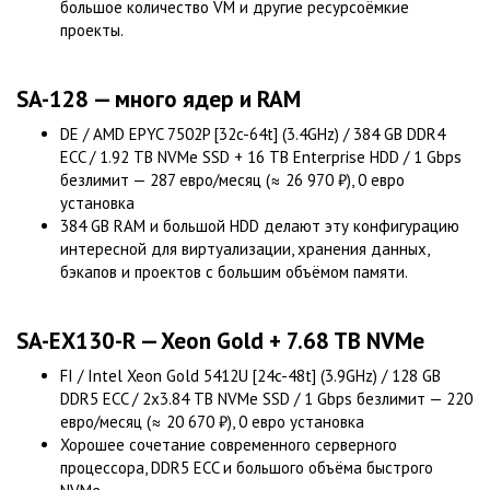
большое количество VM и другие ресурсоёмкие
проекты.
SA-128 — много ядер и RAM
DE / AMD EPYC 7502P [32c-64t] (3.4GHz) / 384 GB DDR4
ECC / 1.92 TB NVMe SSD + 16 TB Enterprise HDD / 1 Gbps
безлимит — 287 евро/месяц (≈ 26 970 ₽), 0 евро
установка
384 GB RAM и большой HDD делают эту конфигурацию
интересной для виртуализации, хранения данных,
бэкапов и проектов с большим объёмом памяти.
SA-EX130-R — Xeon Gold + 7.68 TB NVMe
FI / Intel Xeon Gold 5412U [24c-48t] (3.9GHz) / 128 GB
DDR5 ECC / 2x3.84 TB NVMe SSD / 1 Gbps безлимит — 220
евро/месяц (≈ 20 670 ₽), 0 евро установка
Хорошее сочетание современного серверного
процессора, DDR5 ECC и большого объёма быстрого