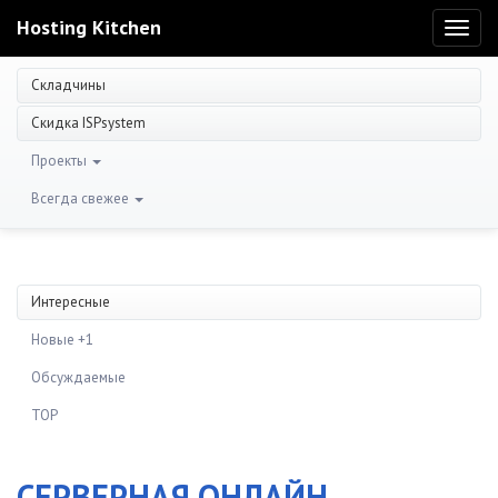
Hosting Kitchen
Toggl
naviga
Складчины
Скидка ISPsystem
Проекты
Всегда свежее
Интересные
Новые +1
Обсуждаемые
TOP
СЕРВЕРНАЯ.ОНЛАЙН