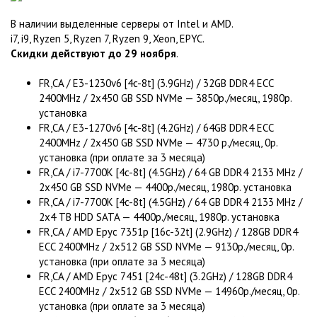
В наличии выделенные серверы от Intel и AMD.
i7, i9, Ryzen 5, Ryzen 7, Ryzen 9, Xeon, EPYC.
Скидки действуют до 29 ноября
.
FR,CA / E3-1230v6 [4c-8t] (3.9GHz) / 32GB DDR4 ECC
2400MHz / 2x450 GB SSD NVMe — 3850р./месяц, 1980р.
установка
FR,CA / E3-1270v6 [4c-8t] (4.2GHz) / 64GB DDR4 ECC
2400MHz / 2x450 GB SSD NVMe — 4730 р./месяц, 0р.
установка (при оплате за 3 месяца)
FR,CA / i7-7700K [4c-8t] (4.5GHz) / 64 GB DDR4 2133 MHz /
2x450 GB SSD NVMe — 4400р./месяц, 1980р. установка
FR,CA / i7-7700K [4c-8t] (4.5GHz) / 64 GB DDR4 2133 MHz /
2x4 TB HDD SATA — 4400р./месяц, 1980р. установка
FR,CA / AMD Epyc 7351p [16c-32t] (2.9GHz) / 128GB DDR4
ECC 2400MHz / 2x512 GB SSD NVMe — 9130р./месяц, 0р.
установка (при оплате за 3 месяца)
FR,CA / AMD Epyc 7451 [24c-48t] (3.2GHz) / 128GB DDR4
ECC 2400MHz / 2x512 GB SSD NVMe — 14960р./месяц, 0р.
установка (при оплате за 3 месяца)