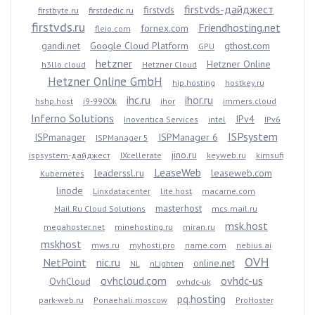
firstvds-дайджест
firstvds
firstbyte.ru
firstdedic.ru
firstvds.ru
Friendhosting.net
fornex.com
fleio.com
gandi.net
Google Cloud Platform
gthost.com
GPU
hetzner
Hetzner Online
h3llo.cloud
Hetzner Cloud
Hetzner Online GmbH
hip.hosting
hostkey.ru
ihc.ru
ihor.ru
hshp.host
i9-9900k
ihor
immers.cloud
Inferno Solutions
IPv4
Inoventica Services
intel
IPv6
ISPsystem
ISPmanager
ISPManager 6
ISPManager 5
jino.ru
ispsystem-дайджест
IXcellerate
keyweb.ru
kimsufi
LeaseWeb
leaderssl.ru
leaseweb.com
Kubernetes
linode
Linxdatacenter
lite.host
macarne.com
masterhost
Mail.Ru Cloud Solutions
mcs.mail.ru
msk.host
megahoster.net
minehosting.ru
miran.ru
mskhost
mws.ru
myhosti.pro
name.com
nebius.ai
OVH
NetPoint
nic.ru
online.net
NL
nLighten
ovhcloud.com
ovhdc-us
OvhCloud
ovhdc-uk
pq.hosting
park-web.ru
Ponaehali.moscow
ProHoster