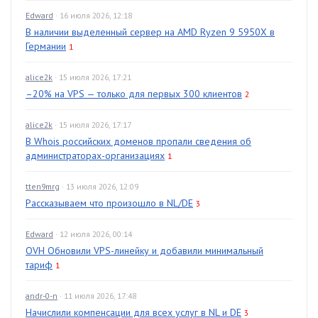
Edward
· 16 июля 2026, 12:18
В наличии выделенный сервер на AMD Ryzen 9 5950X в
Германии
1
alice2k
· 15 июля 2026, 17:21
–20% на VPS — только для первых 300 клиентов
2
alice2k
· 15 июля 2026, 17:17
В Whois российских доменов пропали сведения об
администраторах-организациях
1
tten9mrg
· 13 июля 2026, 12:09
Рассказываем что произошло в NL/DE
3
Edward
· 12 июля 2026, 00:14
OVH Обновили VPS-линейку и добавили минимальный
тариф
1
andr-0-n
· 11 июля 2026, 17:48
Начислили компенсации для всех услуг в NL и DE
3