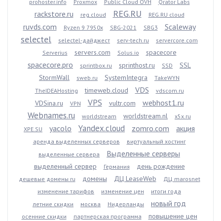
prohoster.info
Proxmox
Public Cloud OVH
Qrator Labs
REG.RU
rackstore.ru
reg.cloud
REG.RU cloud
ruvds.com
Scaleway
Ryzen 9 7950x
SBG-2021
SBG3
selectel
selectel-дайджест
serv-tech.ru
servercore.com
servers.com
spacecore
Serverius
Solus.io
spacecore.pro
sprinthost.ru
SSL
sprintbox.ru
SSD
StormWall
SystemIntegra
sweb.ru
TakeWYN
VDS
timeweb.cloud
TheIDEAHosting
vdscom.ru
VPS
webhost1.ru
VDSina.ru
vultr.com
VPN
Webnames.ru
worldstream.nl
worldstream
x5x.ru
Yandex.cloud
yacolo
zomro.com
акция
XPE.SU
аренда выделенных серверов
виртуальный хостинг
Выделенные серверы
выделенные сервера
выделенный сервер
день рождение
Германия
домены
ДЦ LeaseWeb
дешевые домены ru
ДЦ marosnet
изменение тарифов
изменение цен
итоги года
новый год
летние скидки
москва
Нидерланды
повышение цен
осенние скидки
партнерская программа