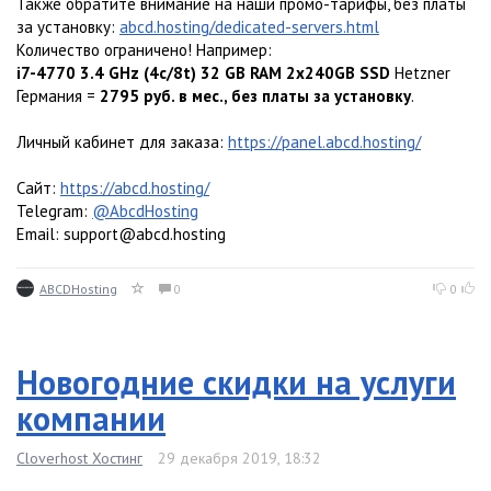
Также обратите внимание на наши промо-тарифы, без платы
за установку:
abcd.hosting/dedicated-servers.html
Количество ограничено! Например:
i7-4770 3.4 GHz (4c/8t) 32 GB RAM 2x240GB SSD
Hetzner
Германия =
2795 руб. в мес., без платы за установку
.
Личный кабинет для заказа:
https://panel.abcd.hosting/
Сайт:
https://abcd.hosting/
Telegram:
@AbcdHosting
Email: support@abcd.hosting
ABCDHosting
0
0
Новогодние скидки на услуги
компании
Cloverhost Хостинг
29 декабря 2019, 18:32