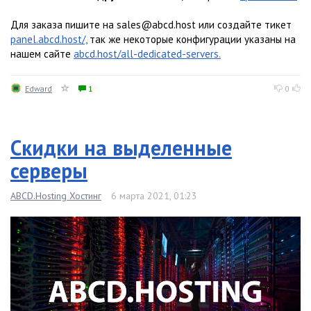
Для заказа пишите на sales@abcd.host или создайте тикет
panel.abcd.host/,
так же некоторые конфигурации указаны на
нашем сайте
abcd.host/all-dedicated-servers.
Edward
1
0
Скидки на выделенные
серверы
ABCD.Hosting Хостинг
6 марта 2021, 01:23