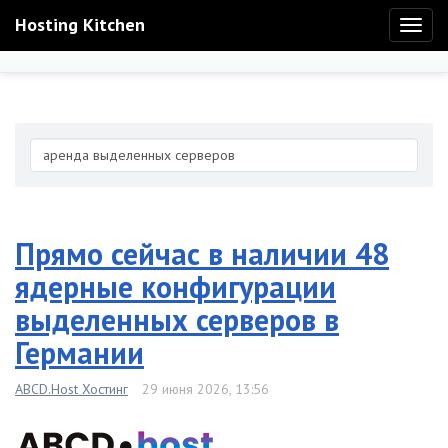
Hosting Kitchen
Toggl
naviga
Прямо сейчас в наличии 48
ядерные конфигурации
выделенных серверов в
Германии
ABCD.Host Хостинг
29 июня 2026, 13:56