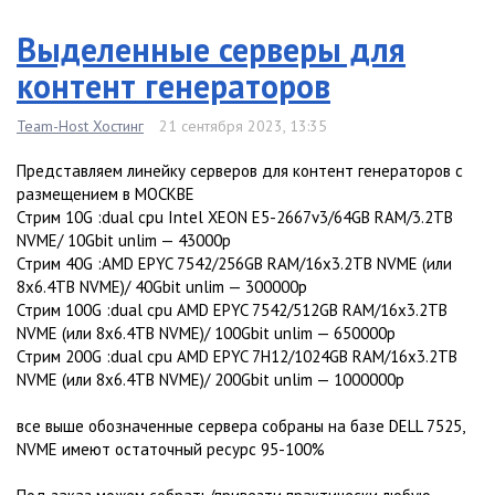
Выделенные серверы для
контент генераторов
Team-Host Хостинг
21 сентября 2023, 13:35
Представляем линейку серверов для контент генераторов с
размещением в МОСКВЕ
Стрим 10G :dual cpu Intel XEON E5-2667v3/64GB RAM/3.2TB
NVME/ 10Gbit unlim — 43000р
Стрим 40G :AMD EPYC 7542/256GB RAM/16х3.2TB NVME (или
8х6.4TB NVME)/ 40Gbit unlim — 300000р
Стрим 100G :dual cpu AMD EPYC 7542/512GB RAM/16x3.2TB
NVME (или 8х6.4TB NVME)/ 100Gbit unlim — 650000р
Стрим 200G :dual cpu AMD EPYC 7H12/1024GB RAM/16x3.2TB
NVME (или 8х6.4TB NVME)/ 200Gbit unlim — 1000000р
все выше обозначенные сервера собраны на базе DELL 7525,
NVME имеют остаточный ресурс 95-100%