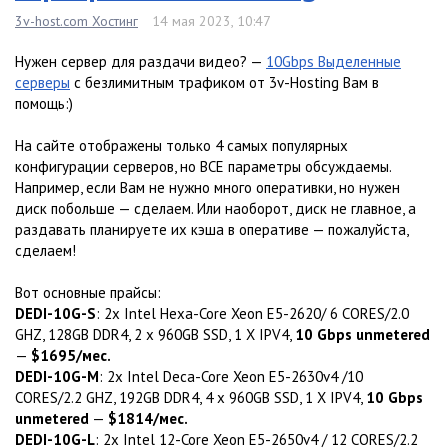
3v-host.com Хостинг
14 мая 2023, 10:47
Нужен сервер для раздачи видео? —
10Gbps Выделенные
серверы
с безлимитным трафиком от 3v-Hosting Вам в
помощь:)
На сайте отображены только 4 самых популярных
конфигурации серверов, но ВСЕ параметры обсуждаемы.
Например, если Вам не нужно много оперативки, но нужен
диск побольше — сделаем. Или наоборот, диск не главное, а
раздавать планируете их кэша в оперативе — пожалуйста,
сделаем!
Вот основные прайсы:
DEDI-10G-S
: 2x Intel Hexa-Core Xeon E5-2620/ 6 CORES/2.0
GHZ, 128GB DDR4, 2 x 960GB SSD, 1 X IPV4,
10 Gbps unmetered
—
$1695/мес.
DEDI-10G-M
: 2x Intel Deca-Core Xeon E5-2630v4 /10
CORES/2.2 GHZ, 192GB DDR4, 4 x 960GB SSD, 1 X IPV4,
10 Gbps
unmetered
—
$1814/мес.
DEDI-10G-L
: 2x Intel 12-Core Xeon E5-2650v4 / 12 CORES/2.2