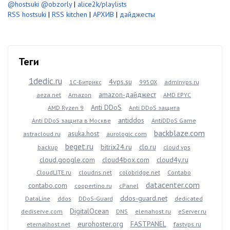
@hostsuki
@obzorly
|
alice2k/playlists
RSS hostsuki
|
RSS kitchen
|
АРХИВ
|
дайджесты
Теги
1dedic.ru
4vps.su
1С-Битрикс
9950X
adminvps.ru
amazon-дайджест
aeza.net
Amazon
AMD EPYC
Anti DDoS
AMD Ryzen 9
Anti DDoS защита
antiddos
Anti DDoS защита в Москве
AntiDDoS Game
backblaze.com
asuka.host
astracloud.ru
aurologic.com
beget.ru
bitrix24.ru
clo.ru
backup
cloud vps
cloud.google.com
cloud4box.com
cloud4y.ru
CloudLITE.ru
cloudns.net
colobridge.net
Contabo
datacenter.com
contabo.com
coopertino.ru
cPanel
ddos-guard.net
DataLine
ddos
DDoS-Guard
dedicated
DigitalOcean
dediserve.com
DNS
elenahost.ru
eServer.ru
eurohoster.org
FASTPANEL
eternalhost.net
fastvps.ru