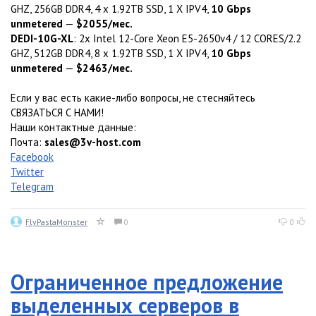
GHZ, 256GB DDR4, 4 x 1.92TB SSD, 1 X IPV4,
10 Gbps
unmetered
—
$2055/мес.
DEDI-10G-XL
: 2x Intel 12-Core Xeon E5-2650v4 / 12 CORES/2.2
GHZ, 512GB DDR4, 8 x 1.92TB SSD, 1 X IPV4,
10 Gbps
unmetered
—
$2463/мес.
Если у вас есть какие-либо вопросы, не стесняйтесь
СВЯЗАТЬСЯ С НАМИ!
Наши контактные данные:
Почта:
sales@3v-host.com
Facebook
Twitter
Telegram
FlyPastaMonster
0
0
Ограниченное предложение
выделенных серверов в