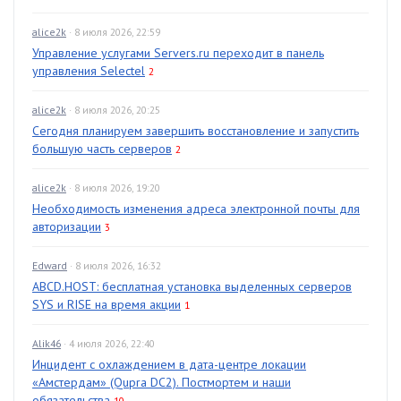
alice2k
· 8 июля 2026, 22:59
Управление услугами Servers.ru переходит в панель
управления Selectel
2
alice2k
· 8 июля 2026, 20:25
Сегодня планируем завершить восстановление и запустить
большую часть серверов
2
alice2k
· 8 июля 2026, 19:20
Необходимость изменения адреса электронной почты для
авторизации
3
Edward
· 8 июля 2026, 16:32
ABCD.HOST: бесплатная установка выделенных серверов
SYS и RISE на время акции
1
Alik46
· 4 июля 2026, 22:40
Инцидент с охлаждением в дата-центре локации
«Амстердам» (Qupra DC2). Постмортем и наши
обязательства
10