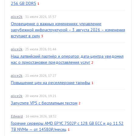
256 GB DDR5
1
alice2k
· 31 июля 2026, 15:57
Оповещение о важных изменениях: управление
зарубежной инфраструктурой – 3 августа 2026 – изменения
вступают в силу
3
alice2k
· 25 июля 2026, 01:44
Наш латвийский партнёр и оператор дата-центра уведомил
нас о приостановке предоставления услуг
2
alice2k
· 21 июля 2026, 17:27
Повышение цен на реселлерские тарифы
1
alice2k
· 20 июля 2026, 19:21
Запустите VPS с бесплатным тестом
2
Edward
· 16 июля 2026, 18:32
Горячие серверы AMD EPYC 7502P с 128 GB ECC и до 11.52
TB NVMe — от 14580₽/месяц
1