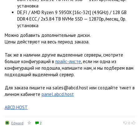
установка
DE,FI / AMD Ryzen 9 5950X [16c-32t] (4.9GHz) / 128 GB
DDR4 ECC / 2x3.84 TB NVMe SSD — 12870р./месяц, 0р.
установка
Можно добавить дополнительные диски.
Цены действуют на весь период заказа.
Так же в наличии другие выделенные серверы, смотрите
больше конфигураций в
прайс-листе
, если ни одна из
конфигураций не подошла, напишите нам, и мы подберем вам
подходящий выделенный сервер.
Для заказа пишите на sales@abcd.host или создайте тикет в
личном кабинете
panel.abcd.host
ABCD.HOST
Edward
2
0