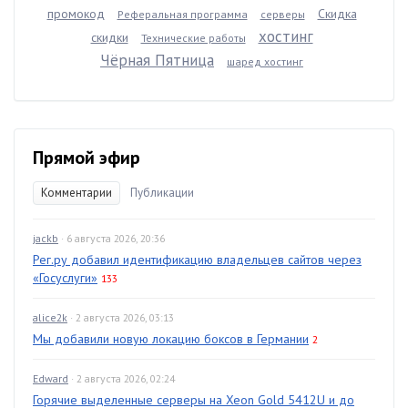
промокод
Скидка
Реферальная программа
серверы
хостинг
скидки
Технические работы
Чёрная Пятница
шаред хостинг
Прямой эфир
Комментарии
Публикации
jackb
· 6 августа 2026, 20:36
Рег.ру добавил идентификацию владельцев сайтов через
«Госуслуги»
133
alice2k
· 2 августа 2026, 03:13
Мы добавили новую локацию боксов в Германии
2
Edward
· 2 августа 2026, 02:24
Горячие выделенные серверы на Xeon Gold 5412U и до