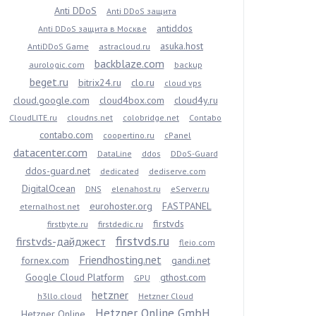
Anti DDoS
Anti DDoS защита
antiddos
Anti DDoS защита в Москве
asuka.host
AntiDDoS Game
astracloud.ru
backblaze.com
aurologic.com
backup
beget.ru
bitrix24.ru
clo.ru
cloud vps
cloud.google.com
cloud4box.com
cloud4y.ru
CloudLITE.ru
cloudns.net
colobridge.net
Contabo
contabo.com
coopertino.ru
cPanel
datacenter.com
DataLine
ddos
DDoS-Guard
ddos-guard.net
dedicated
dediserve.com
DigitalOcean
DNS
elenahost.ru
eServer.ru
eurohoster.org
FASTPANEL
eternalhost.net
firstvds
firstbyte.ru
firstdedic.ru
firstvds.ru
firstvds-дайджест
fleio.com
Friendhosting.net
fornex.com
gandi.net
Google Cloud Platform
gthost.com
GPU
hetzner
h3llo.cloud
Hetzner Cloud
Hetzner Online GmbH
Hetzner Online