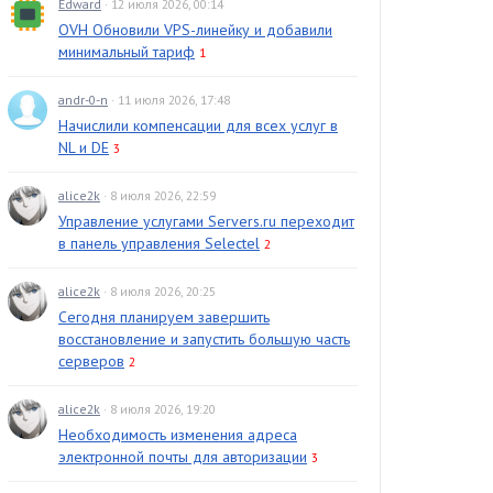
Edward
· 12 июля 2026, 00:14
OVH Обновили VPS-линейку и добавили
минимальный тариф
1
andr-0-n
· 11 июля 2026, 17:48
Начислили компенсации для всех услуг в
NL и DE
3
alice2k
· 8 июля 2026, 22:59
Управление услугами Servers.ru переходит
в панель управления Selectel
2
alice2k
· 8 июля 2026, 20:25
Сегодня планируем завершить
восстановление и запустить большую часть
серверов
2
alice2k
· 8 июля 2026, 19:20
Необходимость изменения адреса
электронной почты для авторизации
3