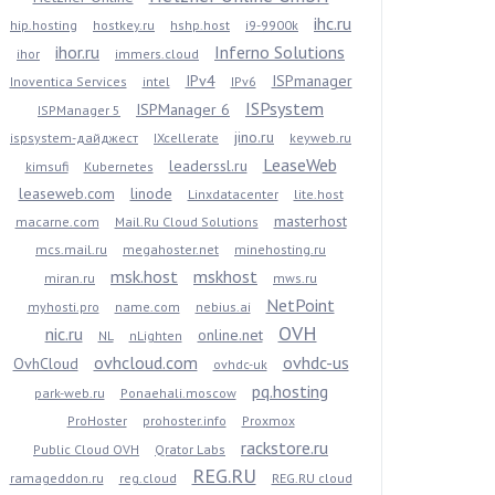
ihc.ru
hip.hosting
hostkey.ru
hshp.host
i9-9900k
ihor.ru
Inferno Solutions
ihor
immers.cloud
IPv4
ISPmanager
Inoventica Services
intel
IPv6
ISPsystem
ISPManager 6
ISPManager 5
jino.ru
ispsystem-дайджест
IXcellerate
keyweb.ru
LeaseWeb
leaderssl.ru
kimsufi
Kubernetes
leaseweb.com
linode
Linxdatacenter
lite.host
masterhost
macarne.com
Mail.Ru Cloud Solutions
mcs.mail.ru
megahoster.net
minehosting.ru
msk.host
mskhost
miran.ru
mws.ru
NetPoint
myhosti.pro
name.com
nebius.ai
OVH
nic.ru
online.net
NL
nLighten
ovhcloud.com
ovhdc-us
OvhCloud
ovhdc-uk
pq.hosting
park-web.ru
Ponaehali.moscow
ProHoster
prohoster.info
Proxmox
rackstore.ru
Public Cloud OVH
Qrator Labs
REG.RU
ramageddon.ru
reg.cloud
REG.RU cloud