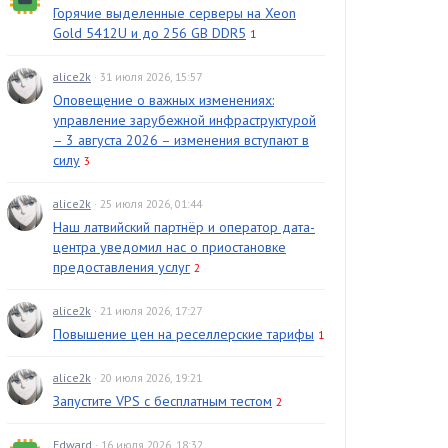
Горячие выделенные серверы на Xeon
Gold 5412U и до 256 GB DDR5
1
alice2k
· 31 июля 2026, 15:57
Оповещение о важных изменениях:
управление зарубежной инфраструктурой
– 3 августа 2026 – изменения вступают в
силу
3
alice2k
· 25 июля 2026, 01:44
Наш латвийский партнёр и оператор дата-
центра уведомил нас о приостановке
предоставления услуг
2
alice2k
· 21 июля 2026, 17:27
Повышение цен на реселлерские тарифы
1
alice2k
· 20 июля 2026, 19:21
Запустите VPS с бесплатным тестом
2
Edward
· 16 июля 2026, 18:32