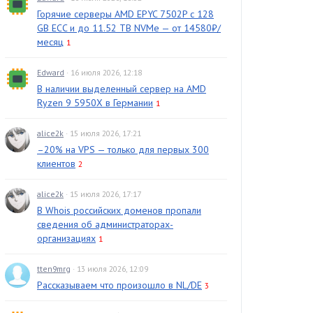
Горячие серверы AMD EPYC 7502P с 128
GB ECC и до 11.52 TB NVMe — от 14580₽/
месяц
1
Edward
· 16 июля 2026, 12:18
В наличии выделенный сервер на AMD
Ryzen 9 5950X в Германии
1
alice2k
· 15 июля 2026, 17:21
–20% на VPS — только для первых 300
клиентов
2
alice2k
· 15 июля 2026, 17:17
В Whois российских доменов пропали
сведения об администраторах-
организациях
1
tten9mrg
· 13 июля 2026, 12:09
Рассказываем что произошло в NL/DE
3