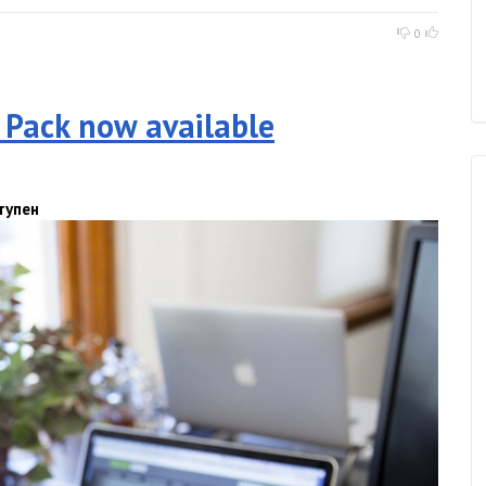
0
 Pack now available
тупен