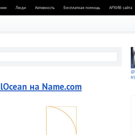
ании
Люди
Активность
Бесплатная помощь
АРХИВ сайта
@h
RS
alOcean на Name.com