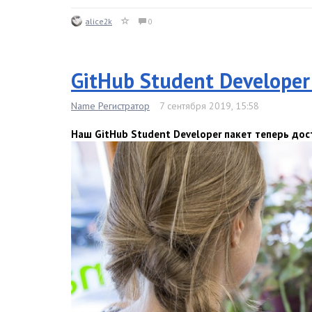
alice2k
0
GitHub Student Developer
Name Регистратор
7 сентября 2019, 15:58
Наш GitHub Student Developer пакет теперь дос