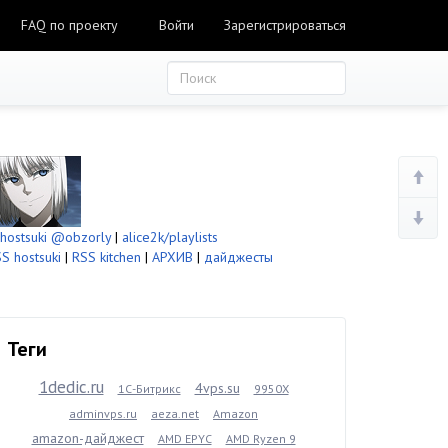
FAQ по проекту
Войти
Зарегистрироваться
ostsuki
@obzorly
|
alice2k/playlists
S hostsuki
|
RSS kitchen
|
АРХИВ
|
дайджесты
Теги
1dedic.ru
4vps.su
1С-Битрикс
9950X
adminvps.ru
aeza.net
Amazon
amazon-дайджест
AMD EPYC
AMD Ryzen 9