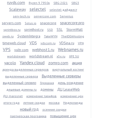
ruvds.com
Ryzen 9 7950x
SBG-2021
SBG3
selectel
Scaleway
selectel-дайджест
serv-tech.ru
servercore.com
Serverius
spacecore.pro
servers.com
spacecore
Solus.io
sprinthost.ru
SSL
StormWall
sprintbox.ru
SSD
SystemIntegra
sweb.ru
TakeWYN
TheIDEAHosting
VDS
timeweb.cloud
VDSina.ru
vdscom.ru
VPN
VPS
Webnames.ru
webhost1.ru
vultr.com
worldstream.nl
worldstream
x5x.ru
XPE.SU
Yandex.cloud
yacolo
zomro.com
акция
аренда выделенных серверов
виртуальный хостинг
Выделенные серверы
выделенные сервера
выделенный сервер
день рождение
Германия
домены
ДЦ LeaseWeb
дешевые домены ru
ДЦ marosnet
изменение тарифов
изменение цен
итоги года
летние скидки
москва
Нидерланды
новый год
осенние скидки
повышение цен
партнерская программа