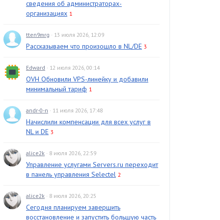
сведения об администраторах-
организациях
1
tten9mrg
· 13 июля 2026, 12:09
Рассказываем что произошло в NL/DE
3
Edward
· 12 июля 2026, 00:14
OVH Обновили VPS-линейку и добавили
минимальный тариф
1
andr-0-n
· 11 июля 2026, 17:48
Начислили компенсации для всех услуг в
NL и DE
3
alice2k
· 8 июля 2026, 22:59
Управление услугами Servers.ru переходит
в панель управления Selectel
2
alice2k
· 8 июля 2026, 20:25
Сегодня планируем завершить
восстановление и запустить большую часть