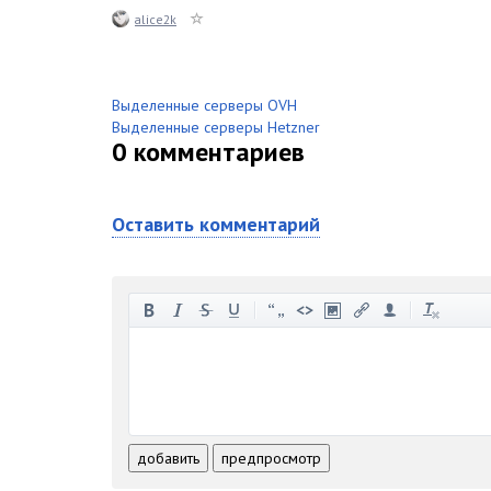
alice2k
Выделенные серверы OVH
Выделенные серверы Hetzner
0
комментариев
Оставить комментарий
-
-
-
-
-
-
-
-
-
-
-
-
-
-
-
-
-
-
-
-
-
-
-
-
добавить
предпросмотр
-
-
-
-