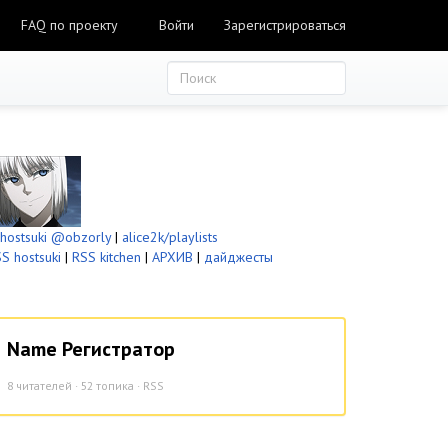
FAQ по проекту
Войти
Зарегистрироваться
ostsuki
@obzorly
|
alice2k/playlists
S hostsuki
|
RSS kitchen
|
АРХИВ
|
дайджесты
Name Регистратор
8
читателей · 52 топика ·
RSS