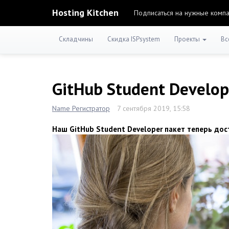
Hosting Kitchen
Подписаться на нужные комп
Складчины
Скидка ISPsystem
Проекты
Вс
GitHub Student Develop
Name Регистратор
7 сентября 2019, 15:58
Наш GitHub Student Developer пакет теперь дос