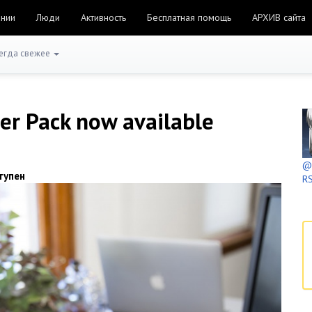
ании
Люди
Активность
Бесплатная помощь
АРХИВ сайта
егда свежее
er Pack now available
@h
тупен
RS