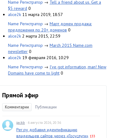
Name Регистратор
→
Tell a friend about us. Get a
$5 reward
0
alice2k
11 марта 2019, 18:57
Name Регистратор
→
Март домен продажа:
предложения по 20+ доменов
0
alice2k
2 марта 2015, 22:59
Name Регистратор
→
March 2015 Name.com
newsletter
0
alice2k
19 февраля 2016, 10:29
Name Регистратор
→
I've got information, man! New
Domains have come to light
0
Прямой эфир
Комментарии
Публикации
jackb
· 6 августа 2026, 20:36
Рег.ру добавил идентификацию
владельцев сайтов через «Госуслуги»
133