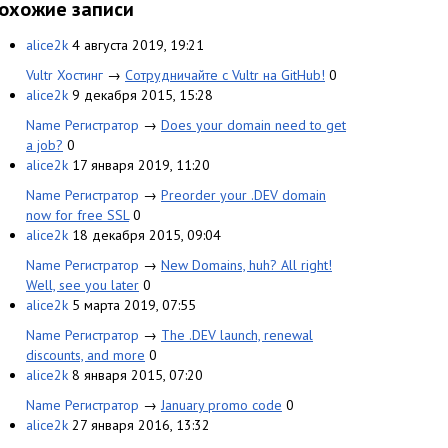
охожие записи
alice2k
4 августа 2019, 19:21
Vultr Хостинг
→
Сотрудничайте с Vultr на GitHub!
0
alice2k
9 декабря 2015, 15:28
Name Регистратор
→
Does your domain need to get
a job?
0
alice2k
17 января 2019, 11:20
Name Регистратор
→
Preorder your .DEV domain
now for free SSL
0
alice2k
18 декабря 2015, 09:04
Name Регистратор
→
New Domains, huh? All right!
Well, see you later
0
alice2k
5 марта 2019, 07:55
Name Регистратор
→
The .DEV launch, renewal
discounts, and more
0
alice2k
8 января 2015, 07:20
Name Регистратор
→
January promo code
0
alice2k
27 января 2016, 13:32