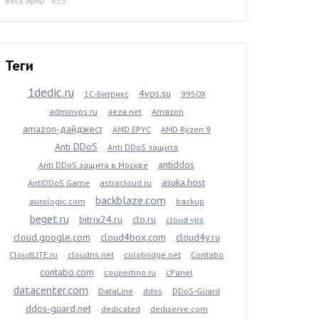
Весь эфир
·
RSS
Теги
1dedic.ru
4vps.su
1С-Битрикс
9950X
adminvps.ru
aeza.net
Amazon
amazon-дайджест
AMD EPYC
AMD Ryzen 9
Anti DDoS
Anti DDoS защита
antiddos
Anti DDoS защита в Москве
asuka.host
AntiDDoS Game
astracloud.ru
backblaze.com
aurologic.com
backup
beget.ru
bitrix24.ru
clo.ru
cloud vps
cloud.google.com
cloud4box.com
cloud4y.ru
CloudLITE.ru
cloudns.net
colobridge.net
Contabo
contabo.com
coopertino.ru
cPanel
datacenter.com
DataLine
ddos
DDoS-Guard
ddos-guard.net
dedicated
dediserve.com