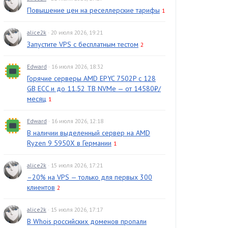
Повышение цен на реселлерские тарифы
1
alice2k
· 20 июля 2026, 19:21
Запустите VPS с бесплатным тестом
2
Edward
· 16 июля 2026, 18:32
Горячие серверы AMD EPYC 7502P с 128
GB ECC и до 11.52 TB NVMe — от 14580₽/
месяц
1
Edward
· 16 июля 2026, 12:18
В наличии выделенный сервер на AMD
Ryzen 9 5950X в Германии
1
alice2k
· 15 июля 2026, 17:21
–20% на VPS — только для первых 300
клиентов
2
alice2k
· 15 июля 2026, 17:17
В Whois российских доменов пропали