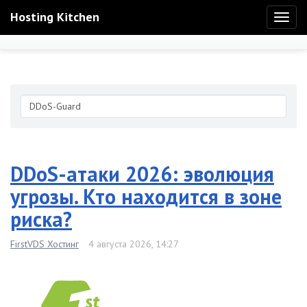
Hosting Kitchen
Toggl
naviga
DDoS-атаки 2026: эволюция
угрозы. Кто находится в зоне
риска?
FirstVDS Хостинг
4 августа 2026, 14:27