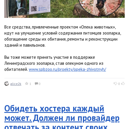
Все средства, привлеченные проектом «Опека животных»,
идут на улучшение условий содержания питомцев зоопарка,
обогащение среды их обитания, ремонты и реконструкции
зданий и павильонов.
Вы тоже можете принять участие в поддержке
Ленинградского зоопарка, став опекуном одного из
обитателей.
www.spbzoo.ru/proekty/opeka-zhivotnyh/
alice2k
1
0
0
Обидеть хостера каждый
может. Должен ли провайдер
отвечать за контент своих