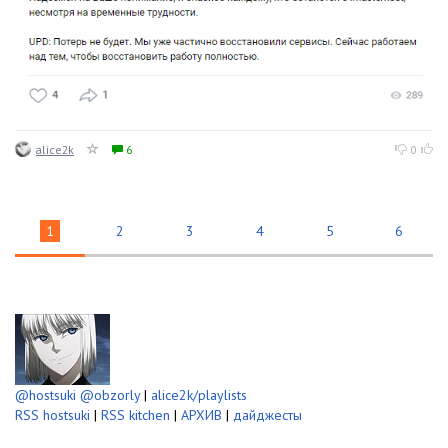
alice2k
6
0
1
2
3
4
5
6
@hostsuki
@obzorly
|
alice2k/playlists
RSS hostsuki
|
RSS kitchen
|
АРХИВ
|
дайджесты