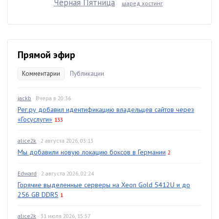
Чёрная Пятница
шаред хостинг
Прямой эфир
Комментарии
Публикации
jackb
· Вчера в 20:36
Рег.ру добавил идентификацию владельцев сайтов через
«Госуслуги»
133
alice2k
· 2 августа 2026, 03:13
Мы добавили новую локацию боксов в Германии
2
Edward
· 2 августа 2026, 02:24
Горячие выделенные серверы на Xeon Gold 5412U и до
256 GB DDR5
1
alice2k
· 31 июля 2026, 15:57