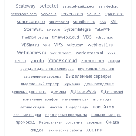
selectel
Scaleway
selectel-дайджест
serv-tech.ru
servers.com
spacecore
servercore.com
Serverius
Solus.io
spacecore.pro
sprinthost.ru
SSL
sprintbox.ru
SSD
StormWall
SystemIntegra
sweb.ru
TakeWYN
VDS
timeweb.cloud
TheIDEAHosting
vdscom.ru
VPS
webhost1.ru
VDSina.ru
vultr.com
VPN
Webnames.ru
worldstream.nl
worldstream
x5x.ru
Yandex.cloud
yacolo
zomro.com
акция
XPE.SU
аренда выделенных серверов
виртуальный хостинг
Выделенные серверы
выделенные сервера
выделенный сервер
день рождение
Германия
домены
ДЦ LeaseWeb
дешевые домены ru
ДЦ marosnet
изменение тарифов
изменение цен
итоги года
новый год
летние скидки
москва
Нидерланды
повышение цен
осенние скидки
партнерская программа
промокод
Скидка
Реферальная программа
серверы
хостинг
скидки
Технические работы