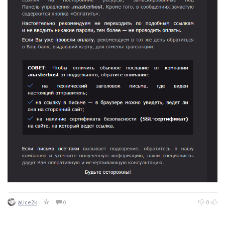
alice2k
0
0