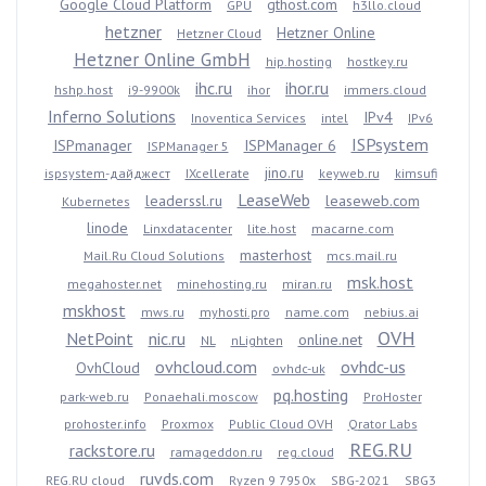
Google Cloud Platform
gthost.com
GPU
h3llo.cloud
hetzner
Hetzner Online
Hetzner Cloud
Hetzner Online GmbH
hip.hosting
hostkey.ru
ihc.ru
ihor.ru
hshp.host
i9-9900k
ihor
immers.cloud
Inferno Solutions
IPv4
Inoventica Services
intel
IPv6
ISPsystem
ISPmanager
ISPManager 6
ISPManager 5
jino.ru
ispsystem-дайджест
IXcellerate
keyweb.ru
kimsufi
LeaseWeb
leaderssl.ru
leaseweb.com
Kubernetes
linode
Linxdatacenter
lite.host
macarne.com
masterhost
Mail.Ru Cloud Solutions
mcs.mail.ru
msk.host
megahoster.net
minehosting.ru
miran.ru
mskhost
mws.ru
myhosti.pro
name.com
nebius.ai
OVH
NetPoint
nic.ru
online.net
NL
nLighten
ovhcloud.com
ovhdc-us
OvhCloud
ovhdc-uk
pq.hosting
park-web.ru
Ponaehali.moscow
ProHoster
prohoster.info
Proxmox
Public Cloud OVH
Qrator Labs
REG.RU
rackstore.ru
ramageddon.ru
reg.cloud
ruvds.com
REG.RU cloud
Ryzen 9 7950x
SBG-2021
SBG3