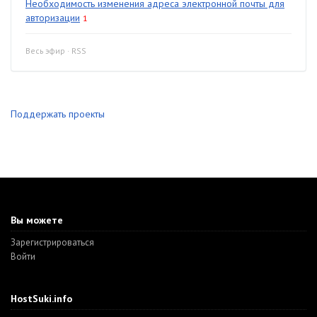
Необходимость изменения адреса электронной почты для
авторизации
1
Весь эфир
·
RSS
Поддержать проекты
Вы можете
Зарегистрироваться
Войти
HostSuki.info