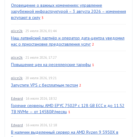
Оповещение о важных изменениях: управление
зарубежной инфраструктурой – 3 августа 2026 – изменения
вступают в силу
3
alice2k
· 25 июля 2026, 01:44
Наш латвийский партнёр и оператор дата-центра уведомил
нас о приостановке предоставления услуг
2
alice2k
· 21 июля 2026, 17:27
Повышение цен на реселлерские тарифы
1
alice2k
· 20 июля 2026, 19:21
Запустите VPS с бесплатным тестом
2
Edward
· 16 июля 2026, 18:32
Горячие серверы AMD EPYC 7502P с 128 GB ECC и до 11.52
TB NVMe — от 14580₽/месяц
1
Edward
· 16 июля 2026, 12:18
В наличии выделенный сервер на AMD Ryzen 9 5950X в