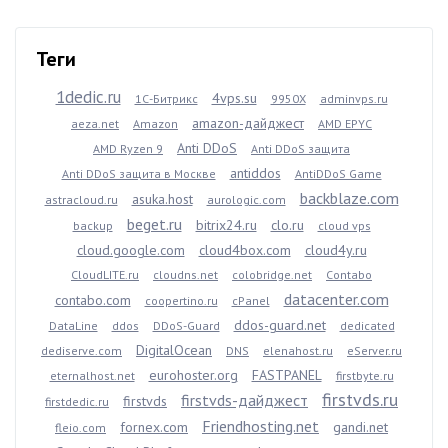
Теги
1dedic.ru
4vps.su
1С-Битрикс
9950X
adminvps.ru
amazon-дайджест
aeza.net
Amazon
AMD EPYC
Anti DDoS
AMD Ryzen 9
Anti DDoS защита
antiddos
Anti DDoS защита в Москве
AntiDDoS Game
backblaze.com
asuka.host
astracloud.ru
aurologic.com
beget.ru
bitrix24.ru
clo.ru
backup
cloud vps
cloud.google.com
cloud4box.com
cloud4y.ru
CloudLITE.ru
cloudns.net
colobridge.net
Contabo
datacenter.com
contabo.com
coopertino.ru
cPanel
ddos-guard.net
DataLine
ddos
DDoS-Guard
dedicated
DigitalOcean
dediserve.com
DNS
elenahost.ru
eServer.ru
eurohoster.org
FASTPANEL
eternalhost.net
firstbyte.ru
firstvds.ru
firstvds-дайджест
firstvds
firstdedic.ru
Friendhosting.net
fornex.com
gandi.net
fleio.com