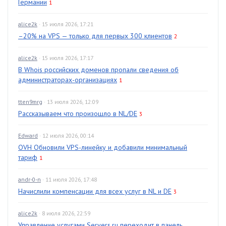
Германии
1
alice2k
· 15 июля 2026, 17:21
–20% на VPS — только для первых 300 клиентов
2
alice2k
· 15 июля 2026, 17:17
В Whois российских доменов пропали сведения об
администраторах-организациях
1
tten9mrg
· 13 июля 2026, 12:09
Рассказываем что произошло в NL/DE
3
Edward
· 12 июля 2026, 00:14
OVH Обновили VPS-линейку и добавили минимальный
тариф
1
andr-0-n
· 11 июля 2026, 17:48
Начислили компенсации для всех услуг в NL и DE
3
alice2k
· 8 июля 2026, 22:59
Управление услугами Servers.ru переходит в панель