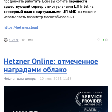
продолжать работать. Если вы хотите
перенести
существующий сервер с виртуальными ЦП Intel на
серверный план с виртуальными ЦП AMD
, вы можете
использовать параметр масштабирования.
https://hetzner.cloud
alice2k
0
+1
Hetzner Online: отмеченное
наградами облако
Hetzner дата-центры
10 июня 2023, 11:18