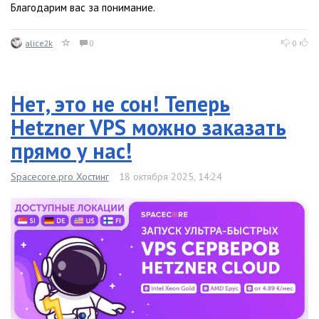
Благодарим вас за понимание.
alice2k
0
0
Нет, это не сон! Теперь
Hetzner VPS можно заказать
прямо у нас!
Spacecore.pro Хостинг
18 октября 2025, 14:24