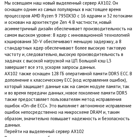
Мы освещаем наш новый выделенный сервер AX102. Он
оснащен одним из самых популярных в настоящее время
процессоров AMD Ryzen 9 7950X3D с 16 ядрами и 32 потоками
и основан на архитектуре Zen 4. В частности, новый
асимметричный дизайн обеспечивает производительность на
самом высоком уровне: 8 ядер с инновационной технологией
кэширования 3D-V обеспечивают меньшую задержку, а 8
стандартных ядер обеспечивают более высокую тактовую
частоту и, следовательно, высокую производительность в
задачах с высокой нагрузкой на ЦП. Большой кэш L3
завершает все это, ускоряя запросы данных.
AX102 также оснащен 128 ГБ оперативной памяти DDR5 ECC. В
дополнение к классическому ECC (код исправления ошибок),
который защищает данные как на самом модуле памяти, так
и во время передачи данных, новое поколение памяти DDR5
также предоставляет пользователям метод исправления
ошибок «On-die ECC». Это выполняет автономное исправление
ошибок непосредственно на микросхеме DRAM и, таким
образом, значительно повышает надежность и безопасность
данных.
Перейти на выделенный сервер AX102