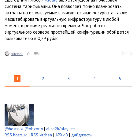
система тарификации. Она позволяет точно планировать
затраты на используемые вычислительные ресурсы, а также
масштабировать виртуальную инфраструктуру в любой
момент в режиме реального времени. Час работы
виртуального сервера простейшей конфигурации обойдется
пользователю в 0,29 рубля.
alice2k
0
0
1
2
3
4
5
@hostsuki
@obzorly
|
alice2k/playlists
RSS hostsuki
|
RSS kitchen
|
АРХИВ
|
дайджесты