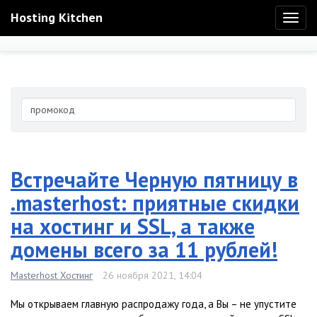
Hosting Kitchen
Toggl
naviga
Встречайте Черную пятницу в
.masterhost: приятные скидки
на хостинг и SSL, а также
домены всего за 11 рублей!
Masterhost Хостинг
26 ноября 2021, 14:04
Мы открываем главную распродажу года, а Вы – не упустите