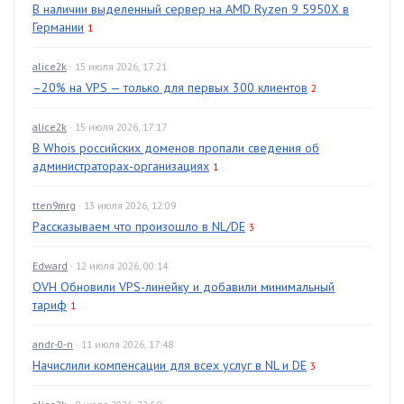
В наличии выделенный сервер на AMD Ryzen 9 5950X в
Германии
1
alice2k
· 15 июля 2026, 17:21
–20% на VPS — только для первых 300 клиентов
2
alice2k
· 15 июля 2026, 17:17
В Whois российских доменов пропали сведения об
администраторах-организациях
1
tten9mrg
· 13 июля 2026, 12:09
Рассказываем что произошло в NL/DE
3
Edward
· 12 июля 2026, 00:14
OVH Обновили VPS-линейку и добавили минимальный
тариф
1
andr-0-n
· 11 июля 2026, 17:48
Начислили компенсации для всех услуг в NL и DE
3