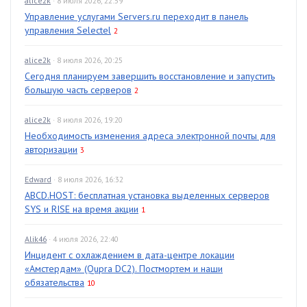
alice2k
· 8 июля 2026, 22:59
Управление услугами Servers.ru переходит в панель
управления Selectel
2
alice2k
· 8 июля 2026, 20:25
Сегодня планируем завершить восстановление и запустить
большую часть серверов
2
alice2k
· 8 июля 2026, 19:20
Необходимость изменения адреса электронной почты для
авторизации
3
Edward
· 8 июля 2026, 16:32
ABCD.HOST: бесплатная установка выделенных серверов
SYS и RISE на время акции
1
Alik46
· 4 июля 2026, 22:40
Инцидент с охлаждением в дата-центре локации
«Амстердам» (Qupra DC2). Постмортем и наши
обязательства
10