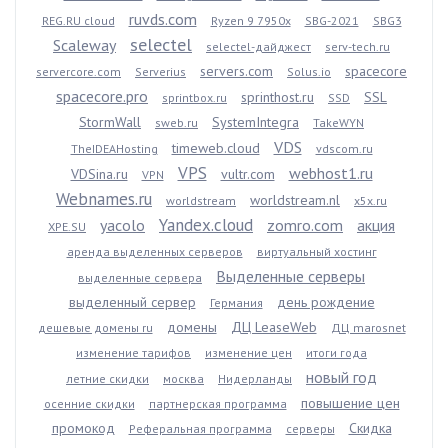
ruvds.com
REG.RU cloud
Ryzen 9 7950x
SBG-2021
SBG3
selectel
Scaleway
selectel-дайджест
serv-tech.ru
servers.com
spacecore
servercore.com
Serverius
Solus.io
spacecore.pro
sprinthost.ru
SSL
sprintbox.ru
SSD
StormWall
SystemIntegra
sweb.ru
TakeWYN
VDS
timeweb.cloud
TheIDEAHosting
vdscom.ru
VPS
webhost1.ru
VDSina.ru
vultr.com
VPN
Webnames.ru
worldstream.nl
worldstream
x5x.ru
Yandex.cloud
yacolo
zomro.com
акция
XPE.SU
аренда выделенных серверов
виртуальный хостинг
Выделенные серверы
выделенные сервера
выделенный сервер
день рождение
Германия
домены
ДЦ LeaseWeb
дешевые домены ru
ДЦ marosnet
изменение тарифов
изменение цен
итоги года
новый год
летние скидки
москва
Нидерланды
повышение цен
осенние скидки
партнерская программа
промокод
Скидка
Реферальная программа
серверы