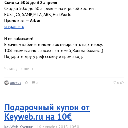
Скидка 50% до 30 апреля
Скидка 50% до 30 апреля — на игровой хостинг:
RUST, CS, SAMP, MTA, ARK, HurtWorld!
Промо код —
Arbor
srvgame.ru
И не забываем!
В личном кабинете можно активировать партнерку.
10% ежемесячно cо всех платежей, Вам на баланс ;)
Подарите другу реф ссылку и промо код.
Читать дальше →
alice2k
0
0
Подарочный купон от
Keyweb.ru на 10€
KeyWeb Хостинг
16 декабря 2015, 10:30