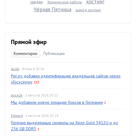
хостинг
скидки
Технические работы
Чёрная Пятница
шаред хостинг
Прямой эфир
Комментарии
Публикации
jackb
· Вчера в 20:36
Рег.ру добавил идентификацию владельцев сайтов через
«Госуслуги»
133
alice2k
· 2 августа 2026, 03:13
Мы добавили новую локацию боксов в Германии
2
Edward
· 2 августа 2026, 02:24
Горячие выделенные серверы на Xeon Gold 5412U и до
256 GB DDR5
1