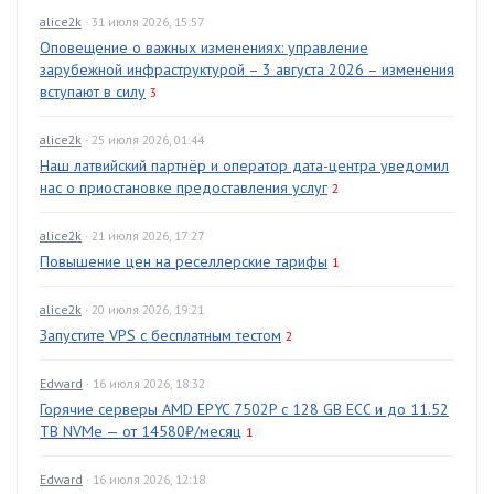
alice2k
· 31 июля 2026, 15:57
Оповещение о важных изменениях: управление
зарубежной инфраструктурой – 3 августа 2026 – изменения
вступают в силу
3
alice2k
· 25 июля 2026, 01:44
Наш латвийский партнёр и оператор дата-центра уведомил
нас о приостановке предоставления услуг
2
alice2k
· 21 июля 2026, 17:27
Повышение цен на реселлерские тарифы
1
alice2k
· 20 июля 2026, 19:21
Запустите VPS с бесплатным тестом
2
Edward
· 16 июля 2026, 18:32
Горячие серверы AMD EPYC 7502P с 128 GB ECC и до 11.52
TB NVMe — от 14580₽/месяц
1
Edward
· 16 июля 2026, 12:18