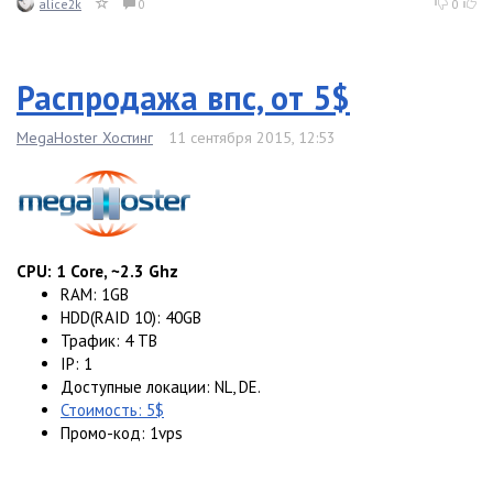
alice2k
0
0
Распродажа впс, от 5$
MegaHoster Хостинг
11 сентября 2015, 12:53
CPU: 1 Core, ~2.3 Ghz
RAM: 1GB
HDD(RAID 10): 40GB
Трафик: 4 TB
IP: 1
Доступные локации: NL, DE.
Стоимость: 5$
Промо-код: 1vps