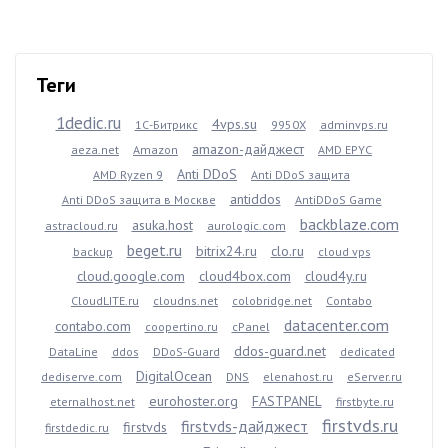
Теги
1dedic.ru
4vps.su
1С-Битрикс
9950X
adminvps.ru
amazon-дайджест
aeza.net
Amazon
AMD EPYC
Anti DDoS
AMD Ryzen 9
Anti DDoS защита
antiddos
Anti DDoS защита в Москве
AntiDDoS Game
backblaze.com
asuka.host
astracloud.ru
aurologic.com
beget.ru
bitrix24.ru
clo.ru
backup
cloud vps
cloud.google.com
cloud4box.com
cloud4y.ru
CloudLITE.ru
cloudns.net
colobridge.net
Contabo
datacenter.com
contabo.com
coopertino.ru
cPanel
ddos-guard.net
DataLine
ddos
DDoS-Guard
dedicated
DigitalOcean
dediserve.com
DNS
elenahost.ru
eServer.ru
eurohoster.org
FASTPANEL
eternalhost.net
firstbyte.ru
firstvds.ru
firstvds-дайджест
firstvds
firstdedic.ru