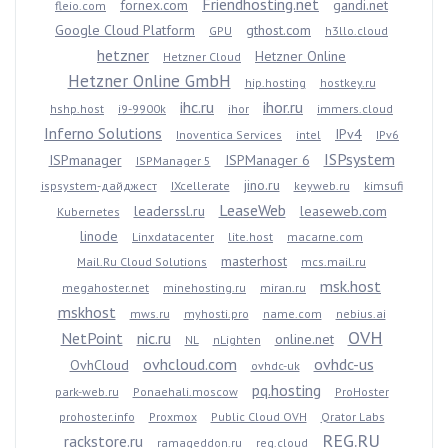
Friendhosting.net
fornex.com
gandi.net
fleio.com
Google Cloud Platform
gthost.com
GPU
h3llo.cloud
hetzner
Hetzner Online
Hetzner Cloud
Hetzner Online GmbH
hip.hosting
hostkey.ru
ihc.ru
ihor.ru
hshp.host
i9-9900k
ihor
immers.cloud
Inferno Solutions
IPv4
Inoventica Services
intel
IPv6
ISPsystem
ISPmanager
ISPManager 6
ISPManager 5
jino.ru
ispsystem-дайджест
IXcellerate
keyweb.ru
kimsufi
LeaseWeb
leaderssl.ru
leaseweb.com
Kubernetes
linode
Linxdatacenter
lite.host
macarne.com
masterhost
Mail.Ru Cloud Solutions
mcs.mail.ru
msk.host
megahoster.net
minehosting.ru
miran.ru
mskhost
mws.ru
myhosti.pro
name.com
nebius.ai
OVH
NetPoint
nic.ru
online.net
NL
nLighten
ovhcloud.com
ovhdc-us
OvhCloud
ovhdc-uk
pq.hosting
park-web.ru
Ponaehali.moscow
ProHoster
prohoster.info
Proxmox
Public Cloud OVH
Qrator Labs
REG.RU
rackstore.ru
ramageddon.ru
reg.cloud