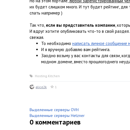
Но на этом портале,
любой зарегистрированный че
их будет слишком много. И тут будет рейтинг, для 
спать например )
Так что,
если вы представитель компании
, котор
И вдруг хотите опубликовать что-то в свой раздел.
свежая.
То необходимо
написать личное сообщение 
И я вручную добавлю вам рейтинга.
Заодно возьму у вас контакты для связи, ког
модном домене, вместо прошлогоднего неуда
Hosting.Kitchen
alice2k
1
Выделенные серверы OVH
Выделенные серверы Hetzner
0
комментариев