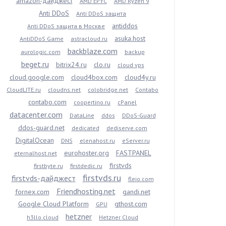
amazon-дайджест
AMD EPYC
AMD Ryzen 9
Anti DDoS
Anti DDoS защита
antiddos
Anti DDoS защита в Москве
asuka.host
AntiDDoS Game
astracloud.ru
backblaze.com
aurologic.com
backup
beget.ru
bitrix24.ru
clo.ru
cloud vps
cloud.google.com
cloud4box.com
cloud4y.ru
CloudLITE.ru
cloudns.net
colobridge.net
Contabo
contabo.com
coopertino.ru
cPanel
datacenter.com
DataLine
ddos
DDoS-Guard
ddos-guard.net
dedicated
dediserve.com
DigitalOcean
DNS
elenahost.ru
eServer.ru
eurohoster.org
FASTPANEL
eternalhost.net
firstvds
firstbyte.ru
firstdedic.ru
firstvds.ru
firstvds-дайджест
fleio.com
Friendhosting.net
fornex.com
gandi.net
Google Cloud Platform
gthost.com
GPU
hetzner
h3llo.cloud
Hetzner Cloud