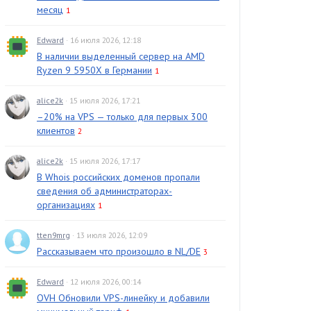
месяц
1
Edward
· 16 июля 2026, 12:18
В наличии выделенный сервер на AMD
Ryzen 9 5950X в Германии
1
alice2k
· 15 июля 2026, 17:21
–20% на VPS — только для первых 300
клиентов
2
alice2k
· 15 июля 2026, 17:17
В Whois российских доменов пропали
сведения об администраторах-
организациях
1
tten9mrg
· 13 июля 2026, 12:09
Рассказываем что произошло в NL/DE
3
Edward
· 12 июля 2026, 00:14
OVH Обновили VPS-линейку и добавили