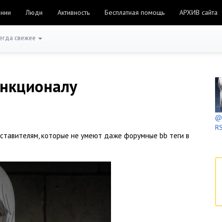
ании
Люди
Активность
Бесплатная помощь
АРХИВ сайта
егда свежее
ункционалу
@h
RS
дставителям, которые не умеют даже форумные bb теги в