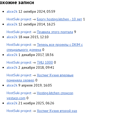
охожие записи
alice2k
12 октября 2024, 05:59
HostSuki project
→
Блогу hosting.kitchen - 10 лет
1
alice2k
12 октября 2014, 16:25
HostSuki project
→
Правила этого портала
9
alice2k
18 мая 2015, 12:10
HostSuki project
→
Теперь все проекты с DKIM с
специального домена
0
alice2k
1 декабря 2017, 18:36
HostSuki project
→
ТИЦ 1000
0
alice2k
2 декабря 2018, 09:41
HostSuki project
→
Хостинг Кухня впервые
поменяла сервер
0
alice2k
9 апреля 2019, 16:05
HostSuki project
→
Hosting.kitchen спонсор
vestacp.com
0
alice2k
21 ноября 2025, 06:26
HostSuki project
→
Хостинг Кухня второй раз