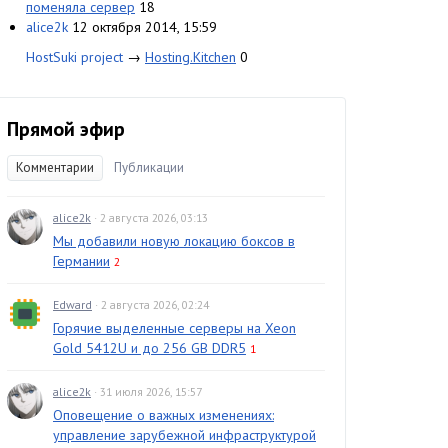
поменяла сервер
18
alice2k
12 октября 2014, 15:59
HostSuki project
→
Hosting.Kitchen
0
Прямой эфир
Комментарии
Публикации
alice2k
· 2 августа 2026, 03:13
Мы добавили новую локацию боксов в
Германии
2
Edward
· 2 августа 2026, 02:24
Горячие выделенные серверы на Xeon
Gold 5412U и до 256 GB DDR5
1
alice2k
· 31 июля 2026, 15:57
Оповещение о важных изменениях:
управление зарубежной инфраструктурой