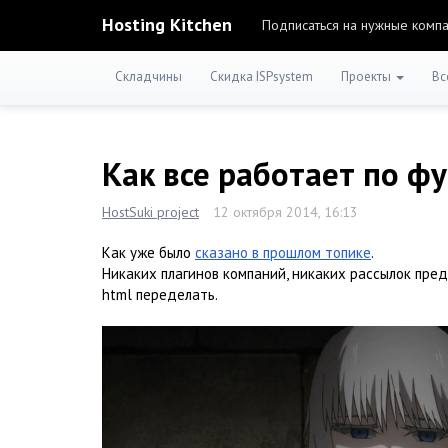
Hosting Kitchen
Подписаться на нужные комп
Складчины
Скидка ISPsystem
Проекты
Вс
Как все работает по ф
HostSuki project
12 октября 2014, 16:13
Как уже было
сказано в прошлом топике
.
Никаких плагинов компаний, никаких рассылок пре
html переделать.