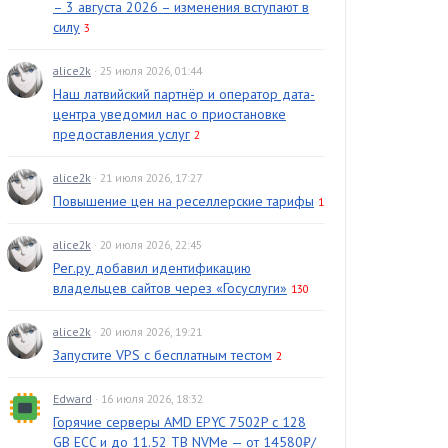
– 3 августа 2026 – изменения вступают в
силу
3
alice2k
· 25 июля 2026, 01:44
Наш латвийский партнёр и оператор дата-
центра уведомил нас о приостановке
предоставления услуг
2
alice2k
· 21 июля 2026, 17:27
Повышение цен на реселлерские тарифы
1
alice2k
· 20 июля 2026, 22:45
Рег.ру добавил идентификацию
владельцев сайтов через «Госуслуги»
130
alice2k
· 20 июля 2026, 19:21
Запустите VPS с бесплатным тестом
2
Edward
· 16 июля 2026, 18:32
Горячие серверы AMD EPYC 7502P с 128
GB ECC и до 11.52 TB NVMe — от 14580₽/