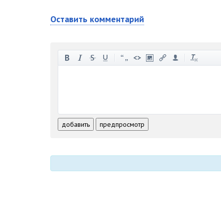
Оставить комментарий
-
-
-
-
-
-
-
-
-
-
-
-
-
-
-
-
-
-
-
-
-
-
-
-
добавить
предпросмотр
-
-
-
-
-
-