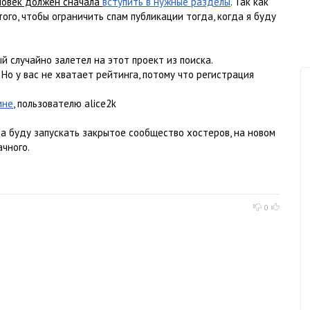
ловек должен сначала
вступить в нужные разделы
. Так как
того, чтобы ограничить спам публикации тогда, когда я буду
ый случайно залетел на этот проект из поиска.
 Но у вас не хватает рейтинга, потому что регистрация
мне
, пользователю alice2k
да буду запускать закрытое сообщество хостеров, на новом
чного.
0