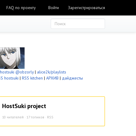
FAQ по проекту
Войти
Зарегистрироваться
ostsuki
@obzorly
|
alice2k/playlists
S hostsuki
|
RSS kitchen
|
АРХИВ
|
дайджесты
HostSuki project
10
читателей · 17 топиков ·
RSS