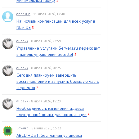
минимальный тариф
1
andr-0-n
· 11 июля 2026, 17:48
Начислили компенсации для всех услуг в
NL и DE
3
alice2k
· 8 июля 2026, 22:59
Управление услугами Servers.ru переходит
в панель управления Selectel
2
alice2k
· 8 июля 2026, 20:25
Сегодня планируем завершить
восстановление и запустить большую часть
серверов
2
alice2k
· 8 июля 2026, 19:20
Необходимость изменения адреса
электронной почты для авторизации
3
Edward
· 8 июля 2026, 16:32
ABCD.HOST: бесплатная установка