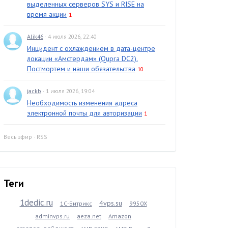
выделенных серверов SYS и RISE на
время акции
1
Alik46
· 4 июля 2026, 22:40
Инцидент с охлаждением в дата-центре
локации «Амстердам» (Qupra DC2).
Постмортем и наши обязательства
10
jackb
· 1 июля 2026, 19:04
Необходимость изменения адреса
электронной почты для авторизации
1
Весь эфир
·
RSS
Теги
1dedic.ru
4vps.su
1С-Битрикс
9950X
adminvps.ru
aeza.net
Amazon