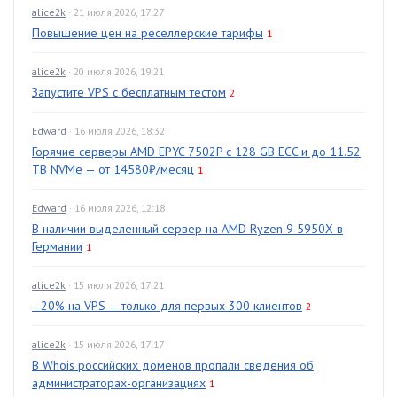
alice2k
· 21 июля 2026, 17:27
Повышение цен на реселлерские тарифы
1
alice2k
· 20 июля 2026, 19:21
Запустите VPS с бесплатным тестом
2
Edward
· 16 июля 2026, 18:32
Горячие серверы AMD EPYC 7502P с 128 GB ECC и до 11.52
TB NVMe — от 14580₽/месяц
1
Edward
· 16 июля 2026, 12:18
В наличии выделенный сервер на AMD Ryzen 9 5950X в
Германии
1
alice2k
· 15 июля 2026, 17:21
–20% на VPS — только для первых 300 клиентов
2
alice2k
· 15 июля 2026, 17:17
В Whois российских доменов пропали сведения об
администраторах-организациях
1