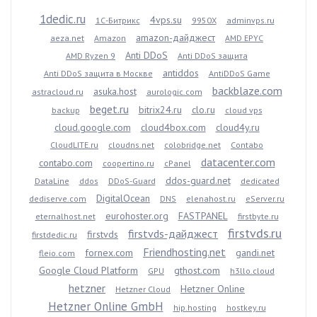
1dedic.ru
4vps.su
1С-Битрикс
9950X
adminvps.ru
amazon-дайджест
aeza.net
Amazon
AMD EPYC
Anti DDoS
AMD Ryzen 9
Anti DDoS защита
antiddos
Anti DDoS защита в Москве
AntiDDoS Game
backblaze.com
asuka.host
astracloud.ru
aurologic.com
beget.ru
bitrix24.ru
clo.ru
backup
cloud vps
cloud.google.com
cloud4box.com
cloud4y.ru
CloudLITE.ru
cloudns.net
colobridge.net
Contabo
datacenter.com
contabo.com
coopertino.ru
cPanel
ddos-guard.net
DataLine
ddos
DDoS-Guard
dedicated
DigitalOcean
dediserve.com
DNS
elenahost.ru
eServer.ru
eurohoster.org
FASTPANEL
eternalhost.net
firstbyte.ru
firstvds.ru
firstvds-дайджест
firstvds
firstdedic.ru
Friendhosting.net
fornex.com
gandi.net
fleio.com
Google Cloud Platform
gthost.com
GPU
h3llo.cloud
hetzner
Hetzner Online
Hetzner Cloud
Hetzner Online GmbH
hip.hosting
hostkey.ru