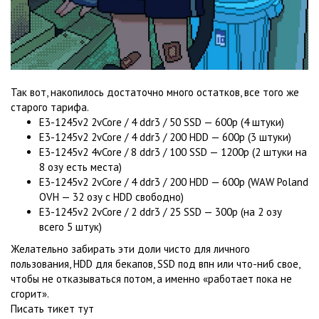
Так вот, накопилось достаточно много остатков, все того же
старого тарифа.
E3-1245v2 2vCore / 4 ddr3 / 50 SSD — 600р (4 штуки)
E3-1245v2 2vCore / 4 ddr3 / 200 HDD — 600р (3 штуки)
E3-1245v2 4vCore / 8 ddr3 / 100 SSD — 1200р (2 штуки на
8 озу есть места)
E3-1245v2 2vCore / 4 ddr3 / 200 HDD — 600р (WAW Poland
OVH — 32 озу с HDD свободно)
E3-1245v2 2vCore / 2 ddr3 / 25 SSD — 300р (на 2 озу
всего 5 штук)
Желательно забирать эти доли чисто для личного
пользования, HDD для бекапов, SSD под впн или что-ниб свое,
чтобы не отказываться потом, а именно «работает пока не
сгорит».
Писать тикет тут