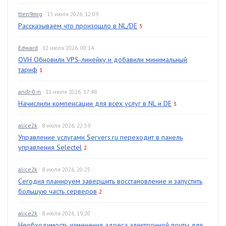
tten9mrg
· 13 июля 2026, 12:09
Рассказываем что произошло в NL/DE
3
Edward
· 12 июля 2026, 00:14
OVH Обновили VPS-линейку и добавили минимальный
тариф
1
andr-0-n
· 11 июля 2026, 17:48
Начислили компенсации для всех услуг в NL и DE
3
alice2k
· 8 июля 2026, 22:59
Управление услугами Servers.ru переходит в панель
управления Selectel
2
alice2k
· 8 июля 2026, 20:25
Сегодня планируем завершить восстановление и запустить
большую часть серверов
2
alice2k
· 8 июля 2026, 19:20
Необходимость изменения адреса электронной почты для