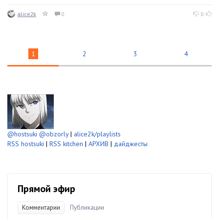
alice2k
0
0
1
2
3
4
@hostsuki
@obzorly
|
alice2k/playlists
RSS hostsuki
|
RSS kitchen
|
АРХИВ
|
дайджесты
Прямой эфир
Комментарии
Публикации