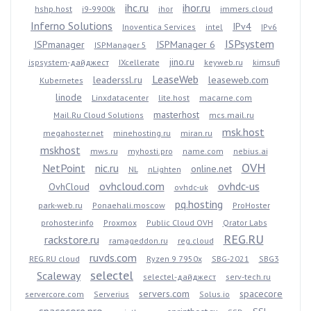
ihc.ru
ihor.ru
hshp.host
i9-9900k
ihor
immers.cloud
Inferno Solutions
IPv4
Inoventica Services
intel
IPv6
ISPsystem
ISPmanager
ISPManager 6
ISPManager 5
jino.ru
ispsystem-дайджест
IXcellerate
keyweb.ru
kimsufi
LeaseWeb
leaderssl.ru
leaseweb.com
Kubernetes
linode
Linxdatacenter
lite.host
macarne.com
masterhost
Mail.Ru Cloud Solutions
mcs.mail.ru
msk.host
megahoster.net
minehosting.ru
miran.ru
mskhost
mws.ru
myhosti.pro
name.com
nebius.ai
OVH
NetPoint
nic.ru
online.net
NL
nLighten
ovhcloud.com
ovhdc-us
OvhCloud
ovhdc-uk
pq.hosting
park-web.ru
Ponaehali.moscow
ProHoster
prohoster.info
Proxmox
Public Cloud OVH
Qrator Labs
REG.RU
rackstore.ru
ramageddon.ru
reg.cloud
ruvds.com
REG.RU cloud
Ryzen 9 7950x
SBG-2021
SBG3
selectel
Scaleway
selectel-дайджест
serv-tech.ru
servers.com
spacecore
servercore.com
Serverius
Solus.io
spacecore.pro