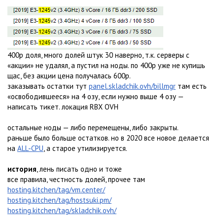
400р доля, много долей штук 30 наверно, т.к. серверы с
«акции» не удалял, а пустил на ноды. по 400р уже не купишь
щас, без акции цена получалась 600р.
заказывать остатки тут
panel.skladchik.ovh/billmgr
там есть
«освободившееся» на 4 озу, если нужно выше 4 озу —
написать тикет. локация RBX OVH
остальные ноды — либо перемещены, либо закрыты.
раньше было больше остатков. но в 2020 все новое делается
на
ALL-CPU
, а старое утилизируется.
история
, лень писать одно и тоже
все правила, честность долей, прочее там
hosting.kitchen/tag/vm.center/
hosting.kitchen/tag/hostsuki.pm/
hosting.kitchen/tag/skladchik.ovh/