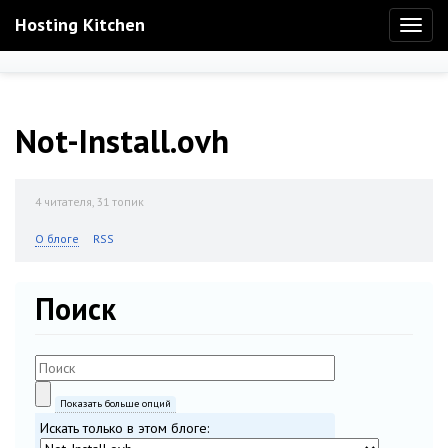
Hosting Kitchen
Toggl
naviga
Not-Install.ovh
4
читателя, 31 топик
О блоге
RSS
Поиск
Показать больше опций
Искать только в этом блоге: