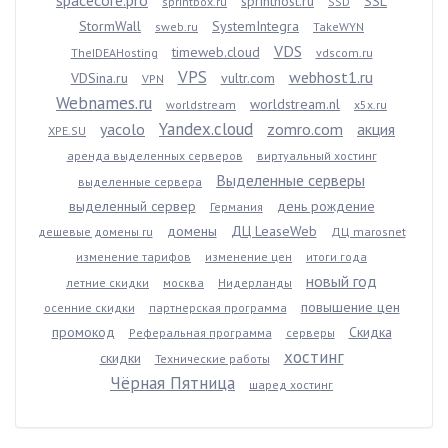
sprinthost.ru
SSL
sprintbox.ru
SSD
StormWall
SystemIntegra
sweb.ru
TakeWYN
VDS
timeweb.cloud
TheIDEAHosting
vdscom.ru
VPS
webhost1.ru
VDSina.ru
vultr.com
VPN
Webnames.ru
worldstream.nl
worldstream
x5x.ru
Yandex.cloud
yacolo
zomro.com
акция
XPE.SU
аренда выделенных серверов
виртуальный хостинг
Выделенные серверы
выделенные сервера
выделенный сервер
день рождение
Германия
домены
ДЦ LeaseWeb
дешевые домены ru
ДЦ marosnet
изменение тарифов
изменение цен
итоги года
новый год
летние скидки
москва
Нидерланды
повышение цен
осенние скидки
партнерская программа
промокод
Скидка
Реферальная программа
серверы
хостинг
скидки
Технические работы
Чёрная Пятница
шаред хостинг