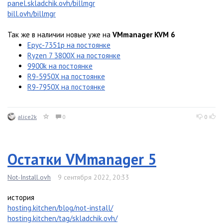
panel.skladchik.ovh/billmgr
bill.ovh/billmgr
Так же в наличии новые уже на
VMmanager KVM 6
Epyc-7351p на постоянке
Ryzen 7 3800X на постоянке
9900k на постоянке
R9-5950X на постоянке
R9-7950X на постоянке
alice2k
0
0
Остатки VMmanager 5
Not-Install.ovh
9 сентября 2022, 20:33
история
hosting.kitchen/blog/not-install/
hosting.kitchen/tag/skladchik.ovh/