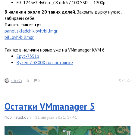
E3-1245v2 4vCore / 8 ddr3 / 100 SSD — 1200р
В наличии около 20 таких долей
. Закрыть дырку нужно,
забираем себе.
Писать тикет тут
panel.skladchik.ovh/billmgr
bill.ovh/billmgr
Так же в наличии новые уже на VMmanager KVM 6
Epyc-7351p
Ryzen 7 3800X на постоянке
alice2k
0
0
Остатки VMmanager 5
Not-Install.ovh
11 августа 2021, 17:41