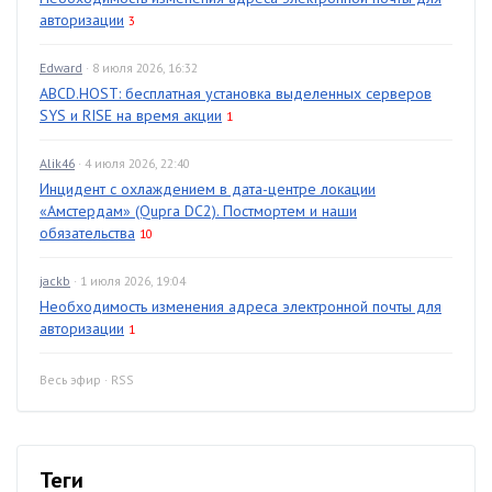
авторизации
3
Edward
· 8 июля 2026, 16:32
ABCD.HOST: бесплатная установка выделенных серверов
SYS и RISE на время акции
1
Alik46
· 4 июля 2026, 22:40
Инцидент с охлаждением в дата-центре локации
«Амстердам» (Qupra DC2). Постмортем и наши
обязательства
10
jackb
· 1 июля 2026, 19:04
Необходимость изменения адреса электронной почты для
авторизации
1
Весь эфир
·
RSS
Теги