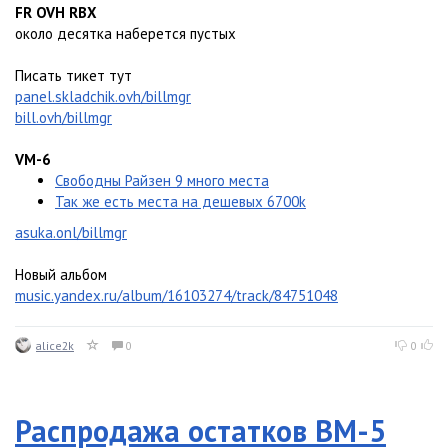
FR OVH RBX
около десятка наберется пустых
Писать тикет тут
panel.skladchik.ovh/billmgr
bill.ovh/billmgr
VM-6
Свободны Райзен 9 много места
Так же есть места на дешевых 6700k
asuka.onl/billmgr
Новый альбом
music.yandex.ru/album/16103274/track/84751048
alice2k
0
0
Распродажа остатков ВМ-5