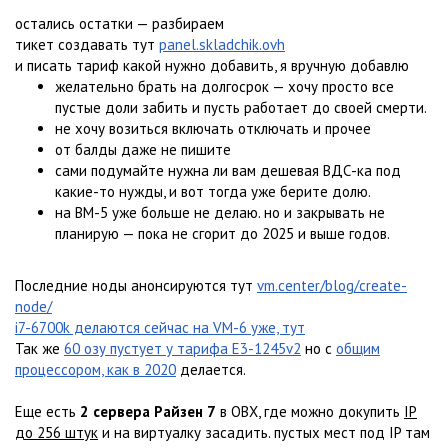
остались остатки — разбираем
тикет создавать тут
panel.skladchik.ovh
и писать тариф какой нужно добавить, я вручную добавлю
желательно брать на долгосрок — хочу просто все
пустые доли забить и пусть работает до своей смерти.
не хочу возиться включать отключать и прочее
от балды даже не пишите
сами подумайте нужна ли вам дешевая ВДС-ка под
какие-то нужды, и вот тогда уже берите долю.
на ВМ-5 уже больше не делаю. но и закрывать не
планирую — пока не сгорит до 2025 и выше годов.
Последние ноды анонсируются тут
vm.center/blog/create-
node/
i7-6700k делаются сейчас на VM-6 уже, тут
Так же
60 озу пустует у тарифа E3-1245v2
но с
общим
процессором, как в 2020
делается.
Еще есть
2 сервера Райзен 7
в ОВХ, где можно докупить
IP
до 256 штук
и на виртуалку засадить. пустых мест под IP там