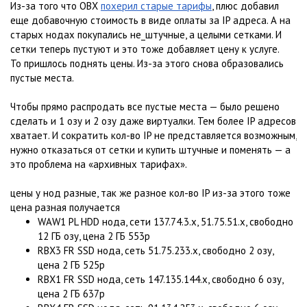
Из-за того что ОВХ
похерил старые тарифы
, плюс добавил
еще добавочную стоимость в виде оплаты за IP адреса. А на
старых нодах покупались не_штучные, а целыми сетками. И
сетки теперь пустуют и это тоже добавляет цену к услуге.
То пришлось поднять цены. Из-за этого снова образовались
пустые места.
Чтобы прямо распродать все пустые места — было решено
сделать и 1 озу и 2 озу даже виртуалки. Тем более IP адресов
хватает. И сократить кол-во IP не представляется возможным,
нужно отказаться от сетки и купить штучные и поменять — а
это проблема на «архивных тарифах».
цены у нод разные, так же разное кол-во IP из-за этого тоже
цена разная получается
WAW1 PL HDD нода, сети 137.74.3.x, 51.75.51.x, свободно
12 ГБ озу, цена 2 ГБ 553р
RBX3 FR SSD нода, сеть 51.75.233.x, свободно 2 озу,
цена 2 ГБ 525р
RBX1 FR SSD нода, сеть 147.135.144.x, свободно 6 озу,
цена 2 ГБ 637р