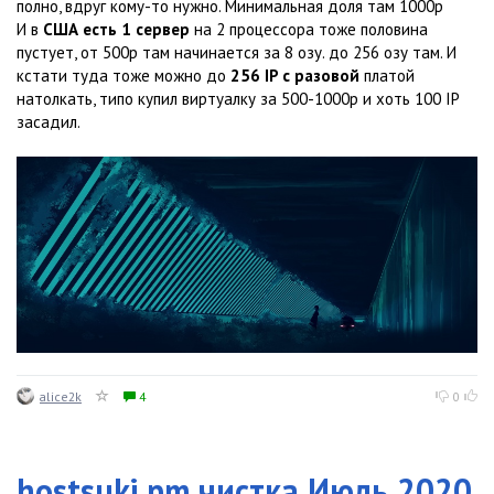
полно, вдруг кому-то нужно. Минимальная доля там 1000р
И в
США есть 1 сервер
на 2 процессора тоже половина
пустует, от 500р там начинается за 8 озу. до 256 озу там. И
кстати туда тоже можно до
256 IP с разовой
платой
натолкать, типо купил виртуалку за 500-1000р и хоть 100 IP
засадил.
alice2k
4
0
hostsuki.pm чистка Июль 2020