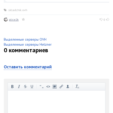
skladchik.ovh
alice2k
0
Выделенные серверы OVH
Выделенные серверы Hetzner
0
комментариев
Оставить комментарий
-
-
-
-
-
-
-
-
-
-
-
-
-
-
-
-
-
-