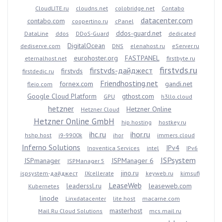
CloudLITE.ru
cloudns.net
colobridge.net
Contabo
datacenter.com
contabo.com
coopertino.ru
cPanel
ddos-guard.net
DataLine
ddos
DDoS-Guard
dedicated
DigitalOcean
dediserve.com
DNS
elenahost.ru
eServer.ru
eurohoster.org
FASTPANEL
eternalhost.net
firstbyte.ru
firstvds.ru
firstvds-дайджест
firstvds
firstdedic.ru
Friendhosting.net
fornex.com
gandi.net
fleio.com
Google Cloud Platform
gthost.com
GPU
h3llo.cloud
hetzner
Hetzner Online
Hetzner Cloud
Hetzner Online GmbH
hip.hosting
hostkey.ru
ihc.ru
ihor.ru
hshp.host
i9-9900k
ihor
immers.cloud
Inferno Solutions
IPv4
Inoventica Services
intel
IPv6
ISPsystem
ISPmanager
ISPManager 6
ISPManager 5
jino.ru
ispsystem-дайджест
IXcellerate
keyweb.ru
kimsufi
LeaseWeb
leaderssl.ru
leaseweb.com
Kubernetes
linode
Linxdatacenter
lite.host
macarne.com
masterhost
Mail.Ru Cloud Solutions
mcs.mail.ru