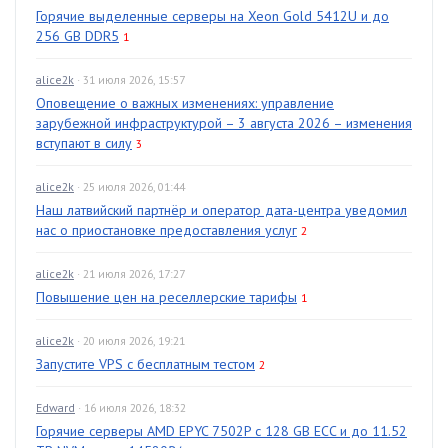
Горячие выделенные серверы на Xeon Gold 5412U и до
256 GB DDR5
1
alice2k
· 31 июля 2026, 15:57
Оповещение о важных изменениях: управление
зарубежной инфраструктурой – 3 августа 2026 – изменения
вступают в силу
3
alice2k
· 25 июля 2026, 01:44
Наш латвийский партнёр и оператор дата-центра уведомил
нас о приостановке предоставления услуг
2
alice2k
· 21 июля 2026, 17:27
Повышение цен на реселлерские тарифы
1
alice2k
· 20 июля 2026, 19:21
Запустите VPS с бесплатным тестом
2
Edward
· 16 июля 2026, 18:32
Горячие серверы AMD EPYC 7502P с 128 GB ECC и до 11.52