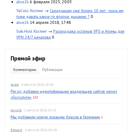
alice2k
6 февраля 2025, 20:03
YaColo Хостинг
→
Складчинам уже более 10 лет - пора им
тоже давать какое-то второе дыхание ?
0
alice2k
14 апреля 2018, 17:48
Suki.Host Хостинг
→
Распродажа остатков VPS и Атомы для
VPN 24/7 качалова
0
Прямой эфир
Комментарии
Публикации
jackb
· 6 августа 2026, 20:36
Рег.ру добавил идентификацию владельцев сайтов через
«Госуслуги»
133
alice2k
· 2 августа 2026, 03:13
Мы добавили новую локацию боксов в Германии
2
Edward
· 2 августа 2026, 02:24