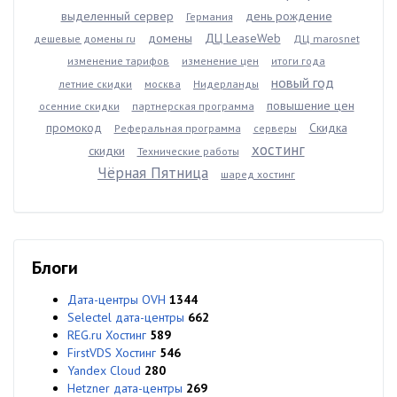
выделенный сервер
день рождение
Германия
домены
ДЦ LeaseWeb
дешевые домены ru
ДЦ marosnet
изменение тарифов
изменение цен
итоги года
новый год
летние скидки
москва
Нидерланды
повышение цен
осенние скидки
партнерская программа
промокод
Скидка
Реферальная программа
серверы
хостинг
скидки
Технические работы
Чёрная Пятница
шаред хостинг
Блоги
Дата-центры OVH
1344
Selectel дата-центры
662
REG.ru Хостинг
589
FirstVDS Хостинг
546
Yandex Cloud
280
Hetzner дата-центры
269