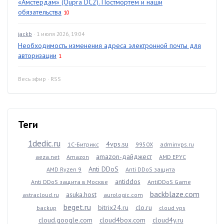
«Амстердам» (Qupra DC2). Постмортем и наши
обязательства
10
jackb
· 1 июля 2026, 19:04
Необходимость изменения адреса электронной почты для
авторизации
1
Весь эфир
·
RSS
Теги
1dedic.ru
4vps.su
1С-Битрикс
9950X
adminvps.ru
amazon-дайджест
aeza.net
Amazon
AMD EPYC
Anti DDoS
AMD Ryzen 9
Anti DDoS защита
antiddos
Anti DDoS защита в Москве
AntiDDoS Game
backblaze.com
asuka.host
astracloud.ru
aurologic.com
beget.ru
bitrix24.ru
clo.ru
backup
cloud vps
cloud.google.com
cloud4box.com
cloud4y.ru