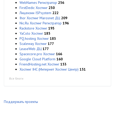
WebNames Регистратор
256
FirstDedic Хостинг
230
Лицензии ISPsystem
222
Ihor Хостинг Marosnet ДЦ
209
Nic.Ru Хостинг Регистратор
196
Rackstore Хостинг
195
YaColo Хостинг
185
PQ.hosting Хостинг
183
Scaleway Хостинг
177
LeaseWeb ДЦ
177
Spacecore.pro Хостинг
166
Google Cloud Platform
160
FriendHosting.net Хостинг
153
Хостинг IHC (Интернет Хостинг Центр)
151
Все блоги
Поддержать проекты