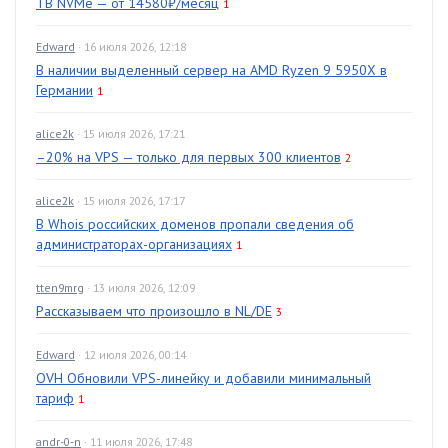
TB NVMe — от 14580₽/месяц
1
Edward
· 16 июля 2026, 12:18
В наличии выделенный сервер на AMD Ryzen 9 5950X в
Германии
1
alice2k
· 15 июля 2026, 17:21
–20% на VPS — только для первых 300 клиентов
2
alice2k
· 15 июля 2026, 17:17
В Whois российских доменов пропали сведения об
администраторах-организациях
1
tten9mrg
· 13 июля 2026, 12:09
Рассказываем что произошло в NL/DE
3
Edward
· 12 июля 2026, 00:14
OVH Обновили VPS-линейку и добавили минимальный
тариф
1
andr-0-n
· 11 июля 2026, 17:48