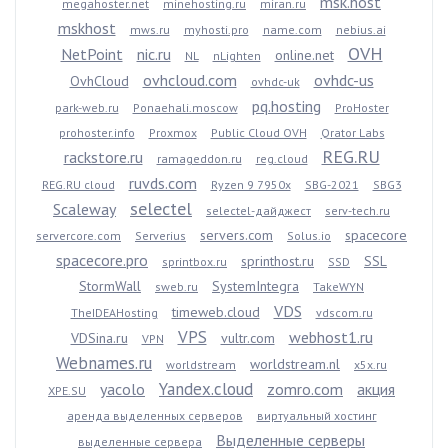
msk.host
megahoster.net
minehosting.ru
miran.ru
mskhost
mws.ru
myhosti.pro
name.com
nebius.ai
OVH
NetPoint
nic.ru
online.net
NL
nLighten
ovhcloud.com
ovhdc-us
OvhCloud
ovhdc-uk
pq.hosting
park-web.ru
Ponaehali.moscow
ProHoster
prohoster.info
Proxmox
Public Cloud OVH
Qrator Labs
REG.RU
rackstore.ru
ramageddon.ru
reg.cloud
ruvds.com
REG.RU cloud
Ryzen 9 7950x
SBG-2021
SBG3
selectel
Scaleway
selectel-дайджест
serv-tech.ru
servers.com
spacecore
servercore.com
Serverius
Solus.io
spacecore.pro
sprinthost.ru
SSL
sprintbox.ru
SSD
StormWall
SystemIntegra
sweb.ru
TakeWYN
VDS
timeweb.cloud
TheIDEAHosting
vdscom.ru
VPS
webhost1.ru
VDSina.ru
vultr.com
VPN
Webnames.ru
worldstream.nl
worldstream
x5x.ru
Yandex.cloud
yacolo
zomro.com
акция
XPE.SU
аренда выделенных серверов
виртуальный хостинг
Выделенные серверы
выделенные сервера