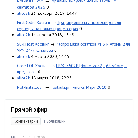
Not-Install.ovh
→
Горелкин выпустил новый закон - с 1
сентября 2026
0
alice2k
23 декабря 2019, 14:47
FirstDedic Хостинг
→
Традиционно мы протестировали
серверы на новых процессорах
0
alice2k
14 апреля 2018, 17:48
Suki.Host Хостинг
→
Распродажа остатков VPS и Атомы для
VPN 24/7 качалова
0
alice2k
4 марта 2020, 14:45
Core LOL Хостинг
→
EPYC 7502P [Rome-Zen2] [64 vCore] -
предзаказ
0
alice2k
18 марта 2018, 22:23
Not-Install.ovh
→
hostsuki.pm чистка Март 2018
0
Прямой эфир
Комментарии
Публикации
jackb
· Вчера в 20:36