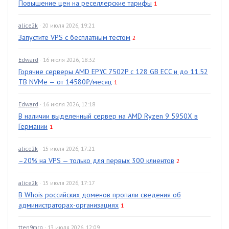
Повышение цен на реселлерские тарифы
1
alice2k
· 20 июля 2026, 19:21
Запустите VPS с бесплатным тестом
2
Edward
· 16 июля 2026, 18:32
Горячие серверы AMD EPYC 7502P с 128 GB ECC и до 11.52
TB NVMe — от 14580₽/месяц
1
Edward
· 16 июля 2026, 12:18
В наличии выделенный сервер на AMD Ryzen 9 5950X в
Германии
1
alice2k
· 15 июля 2026, 17:21
–20% на VPS — только для первых 300 клиентов
2
alice2k
· 15 июля 2026, 17:17
В Whois российских доменов пропали сведения об
администраторах-организациях
1
tten9mrg
· 13 июля 2026, 12:09