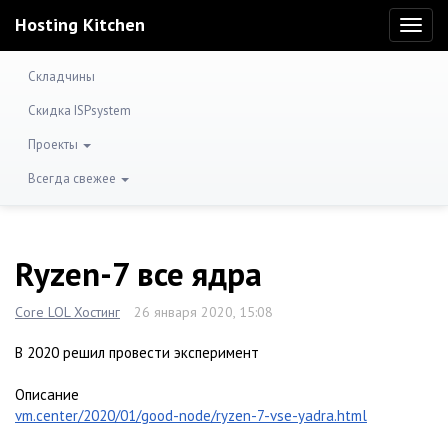
Hosting Kitchen
Toggl
naviga
Складчины
Скидка ISPsystem
Проекты
Всегда свежее
Ryzen-7 все ядра
Core LOL Хостинг
26 января 2020, 15:08
В 2020 решил провести эксперимент
Описание
vm.center/2020/01/good-node/ryzen-7-vse-yadra.html