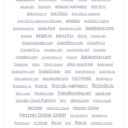
amazon-дайджест
aeza.net
Amazon
AMD EPYC
Anti DDoS
AMD Ryzen 9
Anti DDoS защита
antiddos
Anti DDoS защита в Москве
AntiDDoS Game
backblaze.com
asuka.host
astracloud.ru
aurologic.com
beget.ru
bitrix24.ru
clo.ru
backup
cloud vps
cloud.google.com
cloud4box.com
cloud4y.ru
CloudLITE.ru
cloudns.net
colobridge.net
Contabo
datacenter.com
contabo.com
coopertino.ru
cPanel
ddos-guard.net
DataLine
ddos
DDoS-Guard
dedicated
DigitalOcean
dediserve.com
DNS
elenahost.ru
eServer.ru
eurohoster.org
FASTPANEL
eternalhost.net
firstbyte.ru
firstvds.ru
firstvds-дайджест
firstvds
firstdedic.ru
Friendhosting.net
fornex.com
gandi.net
fleio.com
Google Cloud Platform
gthost.com
GPU
h3llo.cloud
hetzner
Hetzner Online
Hetzner Cloud
Hetzner Online GmbH
hip.hosting
hostkey.ru
ihc.ru
ihor.ru
hshp.host
i9-9900k
ihor
immers.cloud