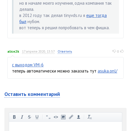
но в начале моего изучения, одна компания так
делала.
в 2012 году так делал tinyvds.ru я
еще тогда
был
нубом.
вот теперь я решил попробовать в чем фишка.
alice2k
17 апреля 2020, 13:57
Ответить
0
с выходом VM-6
теперь автоматически можно заказать тут
asuka.onl/
Оставить комментарий
-
-
-
-
-
-
-
-
-
-