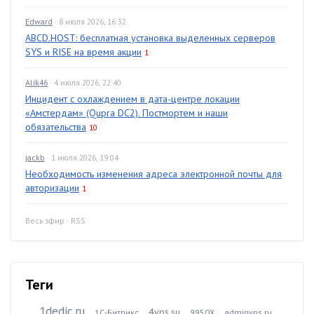
Edward
· 8 июля 2026, 16:32
ABCD.HOST: бесплатная установка выделенных серверов
SYS и RISE на время акции
1
Alik46
· 4 июля 2026, 22:40
Инцидент с охлаждением в дата-центре локации
«Амстердам» (Qupra DC2). Постмортем и наши
обязательства
10
jackb
· 1 июля 2026, 19:04
Необходимость изменения адреса электронной почты для
авторизации
1
Весь эфир
·
RSS
Теги
1dedic.ru
4vps.su
1С-Битрикс
9950X
adminvps.ru