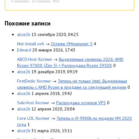
3
читателя · 11 топиков ·
RSS
Похожие записи
alice2k
15 сентября 2020, 04:25
Not-Install.ovh
→
Остатки VMmanager 5
4
Edward
20 января 2026, 17:43
ABCD.Host Хостинг
→
Выделенные серверы 2026: AMD
Ryzen 9700X (Zen 5) + Распродажа Ryzen 5950X
0
alice2k
19 декабря 2019, 09:19
FirstDedic Хостинг
→
Теперь не только Intel. Выделенные
серверы с AMD Ryzen в продаже со следующей недели
0
alice2k
1 апреля 2018, 19:42
Suki.Host Хостинг
→
Распродажа остатков VPS
0
alice2k
12 апреля 2020, 20:04
Core LOL Хостинг
→
Теперь и i9-9900k по модели VM 2020
года
1
alice2k
31 марта 2026, 15:11