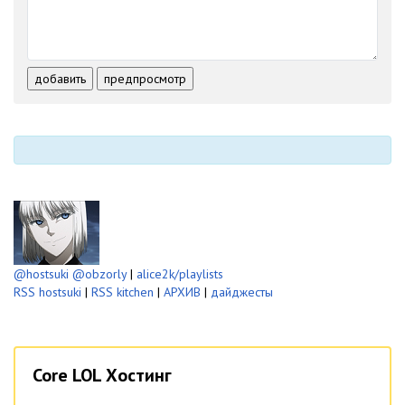
-
-
-
-
-
-
-
-
-
-
-
-
-
-
добавить
предпросмотр
-
-
-
-
-
-
@hostsuki
@obzorly
|
alice2k/playlists
RSS hostsuki
|
RSS kitchen
|
АРХИВ
|
дайджесты
Core LOL Хостинг