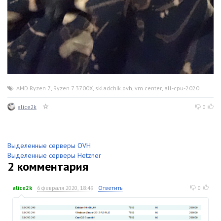
AMD Ryzen 7
,
Ryzen 7 3700X
,
skladchik.ovh
,
vm.center
,
all-cpu-2020
alice2k
0
Выделенные серверы OVH
Выделенные серверы Hetzner
2
комментария
alice2k
6 февраля 2020, 18:49
Ответить
0