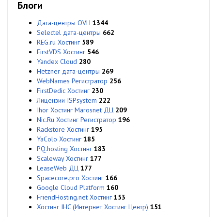
Блоги
Дата-центры OVH
1344
Selectel дата-центры
662
REG.ru Хостинг
589
FirstVDS Хостинг
546
Yandex Cloud
280
Hetzner дата-центры
269
WebNames Регистратор
256
FirstDedic Хостинг
230
Лицензии ISPsystem
222
Ihor Хостинг Marosnet ДЦ
209
Nic.Ru Хостинг Регистратор
196
Rackstore Хостинг
195
YaColo Хостинг
185
PQ.hosting Хостинг
183
Scaleway Хостинг
177
LeaseWeb ДЦ
177
Spacecore.pro Хостинг
166
Google Cloud Platform
160
FriendHosting.net Хостинг
153
Хостинг IHC (Интернет Хостинг Центр)
151