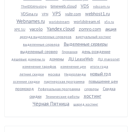
VDS
timeweb.cloud
TheIDEAHosting
vdscom.ru
VPS
webhost1.ru
VDSina.ru
vultr.com
VPN
Webnames.ru
worldstream.nl
worldstream
x5x.ru
Yandex.cloud
yacolo
zomro.com
акция
XPE.SU
аренда выделенных серверов
виртуальный хостинг
Выделенные серверы
выделенные сервера
выделенный сервер
день рождение
Германия
домены
ДЦ LeaseWeb
дешевые домены ru
ДЦ marosnet
изменение тарифов
изменение цен
итоги года
новый год
летние скидки
москва
Нидерланды
повышение цен
осенние скидки
партнерская программа
промокод
Скидка
Реферальная программа
серверы
хостинг
скидки
Технические работы
Чёрная Пятница
шаред хостинг