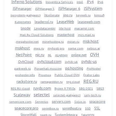
Inferno Solutions
IPv4
Inoventica Services
intel
IPv6
ISPsystem
ISPmanager
ISPManager 6
ISPManager 5
jino.ru
ispsystem-дайджест
IXcellerate
keyweb.ru
kimsufi
LeaseWeb
leaderssl.ru
leaseweb.com
Kubernetes
linode
Linxdatacenter
lite.host
macarne.com
masterhost
Mail.Ru Cloud Solutions
mcs.mail.ru
msk.host
megahoster.net
minehosting.ru
miran.ru
mskhost
mws.ru
myhosti.pro
name.com
nebius.ai
OVH
NetPoint
nic.ru
online.net
NL
nLighten
ovhcloud.com
ovhdc-us
OvhCloud
ovhdc-uk
pq.hosting
park-web.ru
Ponaehali.moscow
ProHoster
prohoster.info
Proxmox
Public Cloud OVH
Qrator Labs
REG.RU
rackstore.ru
ramageddon.ru
reg.cloud
ruvds.com
REG.RU cloud
Ryzen 9 7950x
SBG-2021
SBG3
selectel
Scaleway
selectel-дайджест
serv-tech.ru
servers.com
spacecore
servercore.com
Serverius
Solus.io
spacecore.pro
sprinthost.ru
SSL
sprintbox.ru
SSD
StormWall
SystemIntegra
sweb.ru
TakeWYN