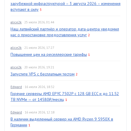
зарубежной инфраструктурой – 3 августа 2026 – изменения
вступают в силу
3
alice2k
· 25 июля 2026, 01:44
Наш латвийский партнёр и оператор дата-центра уведомил
нас о приостановке предоставления услуг
2
alice2k
· 21 июля 2026, 17:27
Повышение цен на реселлерские тарифы
1
alice2k
· 20 июля 2026, 19:21
Запустите VPS с бесплатным тестом
2
Edward
· 16 июля 2026, 18:32
Горячие серверы AMD EPYC 7502P с 128 GB ECC и до 11.52
TB NVMe — от 14580₽/месяц
1
Edward
· 16 июля 2026, 12:18
В наличии выделенный сервер на AMD Ryzen 9 5950X в
Германии
1