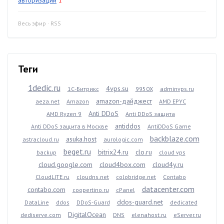
авторизации
1
Весь эфир
·
RSS
Теги
1dedic.ru
4vps.su
1С-Битрикс
9950X
adminvps.ru
amazon-дайджест
aeza.net
Amazon
AMD EPYC
Anti DDoS
AMD Ryzen 9
Anti DDoS защита
antiddos
Anti DDoS защита в Москве
AntiDDoS Game
backblaze.com
asuka.host
astracloud.ru
aurologic.com
beget.ru
bitrix24.ru
clo.ru
backup
cloud vps
cloud.google.com
cloud4box.com
cloud4y.ru
CloudLITE.ru
cloudns.net
colobridge.net
Contabo
datacenter.com
contabo.com
coopertino.ru
cPanel
ddos-guard.net
DataLine
ddos
DDoS-Guard
dedicated
DigitalOcean
dediserve.com
DNS
elenahost.ru
eServer.ru