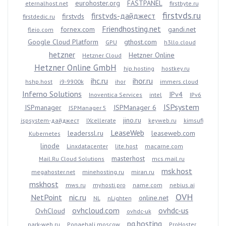
eurohoster.org
FASTPANEL
eternalhost.net
firstbyte.ru
firstvds.ru
firstvds-дайджест
firstvds
firstdedic.ru
Friendhosting.net
fornex.com
gandi.net
fleio.com
Google Cloud Platform
gthost.com
GPU
h3llo.cloud
hetzner
Hetzner Online
Hetzner Cloud
Hetzner Online GmbH
hip.hosting
hostkey.ru
ihc.ru
ihor.ru
hshp.host
i9-9900k
ihor
immers.cloud
Inferno Solutions
IPv4
Inoventica Services
intel
IPv6
ISPsystem
ISPmanager
ISPManager 6
ISPManager 5
jino.ru
ispsystem-дайджест
IXcellerate
keyweb.ru
kimsufi
LeaseWeb
leaderssl.ru
leaseweb.com
Kubernetes
linode
Linxdatacenter
lite.host
macarne.com
masterhost
Mail.Ru Cloud Solutions
mcs.mail.ru
msk.host
megahoster.net
minehosting.ru
miran.ru
mskhost
mws.ru
myhosti.pro
name.com
nebius.ai
OVH
NetPoint
nic.ru
online.net
NL
nLighten
ovhcloud.com
ovhdc-us
OvhCloud
ovhdc-uk
pq.hosting
park-web.ru
Ponaehali.moscow
ProHoster