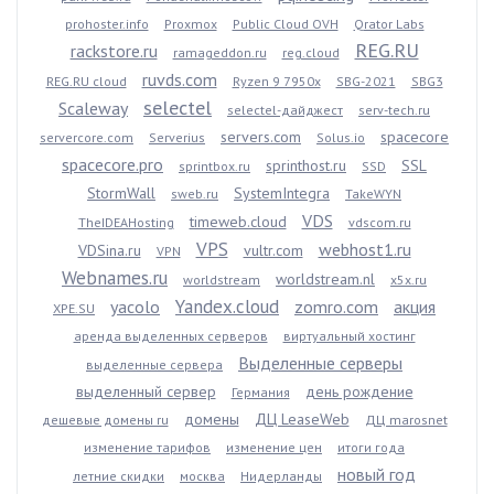
prohoster.info
Proxmox
Public Cloud OVH
Qrator Labs
REG.RU
rackstore.ru
ramageddon.ru
reg.cloud
ruvds.com
REG.RU cloud
Ryzen 9 7950x
SBG-2021
SBG3
selectel
Scaleway
selectel-дайджест
serv-tech.ru
servers.com
spacecore
servercore.com
Serverius
Solus.io
spacecore.pro
sprinthost.ru
SSL
sprintbox.ru
SSD
StormWall
SystemIntegra
sweb.ru
TakeWYN
VDS
timeweb.cloud
TheIDEAHosting
vdscom.ru
VPS
webhost1.ru
VDSina.ru
vultr.com
VPN
Webnames.ru
worldstream.nl
worldstream
x5x.ru
Yandex.cloud
yacolo
zomro.com
акция
XPE.SU
аренда выделенных серверов
виртуальный хостинг
Выделенные серверы
выделенные сервера
выделенный сервер
день рождение
Германия
домены
ДЦ LeaseWeb
дешевые домены ru
ДЦ marosnet
изменение тарифов
изменение цен
итоги года
новый год
летние скидки
москва
Нидерланды