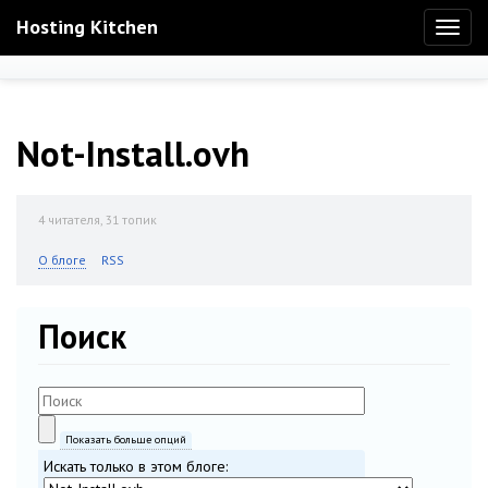
Hosting Kitchen
Toggl
naviga
Not-Install.ovh
4
читателя, 31 топик
О блоге
RSS
Поиск
Показать больше опций
Искать только в этом блоге: