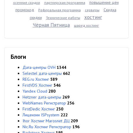
повышение цен
осенние скидки
партнерская программа
промокод
Скидка
Реферальная программа
серверы
хостинг
скидки
Технические работы
Чёрная Пятница
шаред хостинг
Блоги
Дата-центры OVH
1344
Selectel дата-центры
662
REG.ru Хостинг
589
FirstVDS Хостинг
546
Yandex Cloud
280
Hetzner дата-центры
269
WebNames Регистратор
256
FirstDedic Хостинг
230
Лицензии ISPsystem
222
Ihor Хостинг Marosnet ДЦ
209
Nic.Ru Хостинг Регистратор
196
Rackstore Хостинг
195