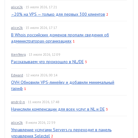
alice2k
· 15 июля 2026, 17:21
–20% на VPS — только для первых 300 клиентов
2
alice2k
· 15 июля 2026, 17:17
В Whois российских доменов пропали сведения об
администраторах-организациях
1
tten9mrg
· 13 июля 2026, 12:09
Рассказываем что произошло в NL/DE
3
Edward
· 12 июля 2026, 00:14
OVH Обновили VPS-линейку и добавили минимальный
тариф
1
andr-0-n
· 11 июля 2026, 17:48
Начислили компенсации для всех услуг в NL и DE
3
alice2k
· 8 июля 2026, 22:59
Управление услугами Servers.ru переходит в панель
управления Selectel
2