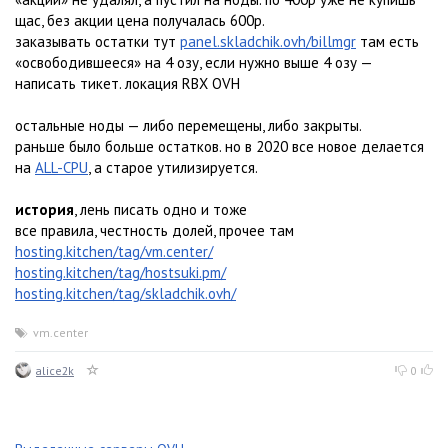
щас, без акции цена получалась 600р.
заказывать остатки тут
panel.skladchik.ovh/billmgr
там есть
«освободившееся» на 4 озу, если нужно выше 4 озу —
написать тикет. локация RBX OVH
остальные ноды — либо перемещены, либо закрыты.
раньше было больше остатков. но в 2020 все новое делается
на
ALL-CPU
, а старое утилизируется.
история
, лень писать одно и тоже
все правила, честность долей, прочее там
hosting.kitchen/tag/vm.center/
hosting.kitchen/tag/hostsuki.pm/
hosting.kitchen/tag/skladchik.ovh/
vm.center
alice2k
0