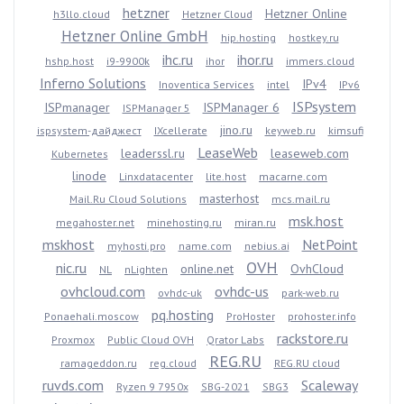
hetzner
Hetzner Online
h3llo.cloud
Hetzner Cloud
Hetzner Online GmbH
hip.hosting
hostkey.ru
ihc.ru
ihor.ru
hshp.host
i9-9900k
ihor
immers.cloud
Inferno Solutions
IPv4
Inoventica Services
intel
IPv6
ISPsystem
ISPmanager
ISPManager 6
ISPManager 5
jino.ru
ispsystem-дайджест
IXcellerate
keyweb.ru
kimsufi
LeaseWeb
leaderssl.ru
leaseweb.com
Kubernetes
linode
Linxdatacenter
lite.host
macarne.com
masterhost
Mail.Ru Cloud Solutions
mcs.mail.ru
msk.host
megahoster.net
minehosting.ru
miran.ru
mskhost
NetPoint
myhosti.pro
name.com
nebius.ai
OVH
nic.ru
online.net
OvhCloud
NL
nLighten
ovhcloud.com
ovhdc-us
ovhdc-uk
park-web.ru
pq.hosting
Ponaehali.moscow
ProHoster
prohoster.info
rackstore.ru
Proxmox
Public Cloud OVH
Qrator Labs
REG.RU
ramageddon.ru
reg.cloud
REG.RU cloud
ruvds.com
Scaleway
Ryzen 9 7950x
SBG-2021
SBG3