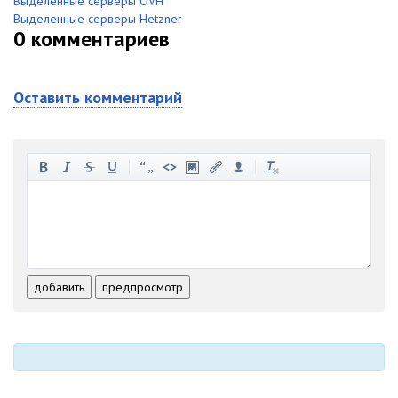
Выделенные серверы OVH
Выделенные серверы Hetzner
0
комментариев
Оставить комментарий
-
-
-
-
-
-
-
-
-
-
-
-
-
-
-
-
-
-
-
-
-
-
-
-
добавить
предпросмотр
-
-
-
-
-
-