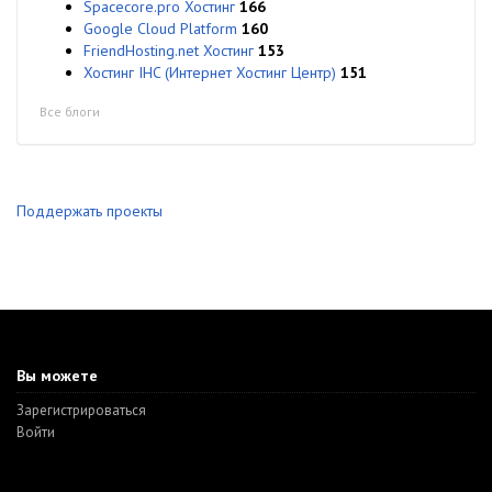
Spacecore.pro Хостинг
166
Google Cloud Platform
160
FriendHosting.net Хостинг
153
Хостинг IHC (Интернет Хостинг Центр)
151
Все блоги
Поддержать проекты
Вы можете
Зарегистрироваться
Войти