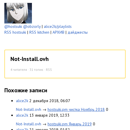
@hostsuki
@obzorly
|
alice2k/playlists
RSS hostsuki
|
RSS kitchen
|
АРХИВ
|
дайджесты
Not-Install.ovh
4
читателя · 31 топик ·
RSS
Похожие записи
alice2k
2 декабря 2018, 06:07
Not-Install.ovh
→
hostsuki.pm чистка Ноябрь 2018
0
alice2k
13 января 2019, 12:33
Not-Install.ovh
→
hostsuki.pm Январь 2019
0
alice2k
21 апреля 2019, 01:52