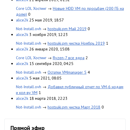
Core LOL Хостинг
→
Новые HDD VM по просьбам (200 ГБ на
долю)
0
alice2k
25 мая 2019, 18:57
Not-Install.ovh
→
hostsuki.pm Май 2019
0
alice2k
3 ноября 2019, 12:23
Not-Install.ovh
→
hostsuki.pm чистка Ноябрь 2019
1
alice2k
26 января 2020, 15:08
Core LOL Хостинг
→
Ryzen-7 все ядра
2
alice2k
15 сентября 2020, 04:25
Not-Install.ovh
→
Остатки VMmanager 5
4
alice2k
5 мая 2021, 08:05
Not-Install.ovh
→
Добавил публичный отчет по VM-6 нодам
и кол-ву VM
1
alice2k
18 марта 2018, 22:23
Not-Install.ovh
→
hostsuki.pm чистка Март 2018
0
Прямой эфир