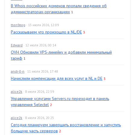
В Whois российских доменов пропали сведения об
администраторах-организациях
1
tten9mrg
· 13 июля 2026, 12:09
Рассказываем что произошло в NL/DE
3
Edward
· 12 июля 2026, 00:14
OVH Обновили VPS-линейку и добавили минимальный
тариф
1
andr-0-n
· 11 июля 2026, 17:48
Начислили компенсации для всех услуг в NL и DE
3
alice2k
· 8 июля 2026, 22:59
Управление услугами Servers.ru переходит в панель
управления Selectel
2
alice2k
· 8 июля 2026, 20:25
Сегодня планируем завершить восстановление и запустить
большую часть серверов
2