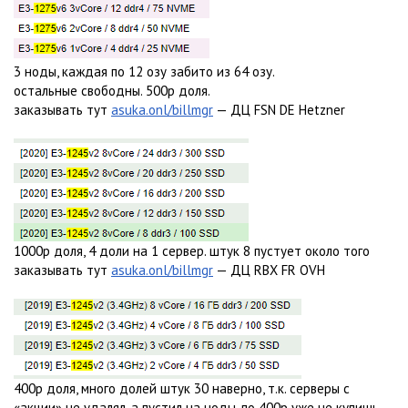
3 ноды, каждая по 12 озу забито из 64 озу.
остальные свободны. 500р доля.
заказывать тут
asuka.onl/billmgr
— ДЦ FSN DE Hetzner
1000р доля, 4 доли на 1 сервер. штук 8 пустует около того
заказывать тут
asuka.onl/billmgr
— ДЦ RBX FR OVH
400р доля, много долей штук 30 наверно, т.к. серверы с
«акции» не удалял, а пустил на ноды. по 400р уже не купишь