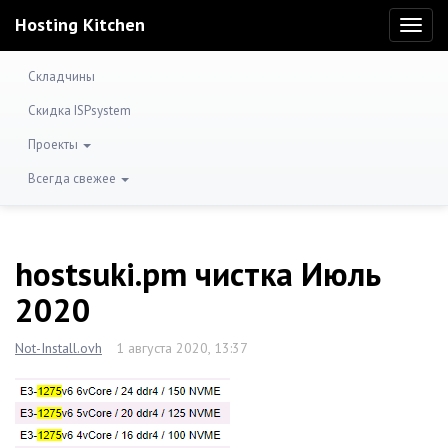
Hosting Kitchen
Toggl
naviga
Складчины
Скидка ISPsystem
Проекты
Всегда свежее
hostsuki.pm чистка Июль
2020
Not-Install.ovh
1 августа 2020, 13:37