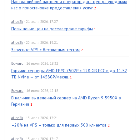
Наш латвийский партнёр и оператор дата-центра уведомил
нас о приостановке предоставления услуг
2
alice2k
· 21 июля 2026, 17:27
Повышение цен на реселлерские тарифы
1
alice2k
· 20 июля 2026, 19:21
Запустите VPS с бесплатным тестом
2
Edward
· 16 июля 2026, 18:32
Горячие серверы AMD EPYC 7502P с 128 GB ECC и до 11.52
TB NVMe — от 14580₽/месяц
1
Edward
· 16 июля 2026, 12:18
В наличии выделенный сервер на AMD Ryzen 9 5950X в
Германии
1
alice2k
· 15 июля 2026, 17:21
–20% на VPS — только для первых 300 клиентов
2
alice2k
· 15 июля 2026, 17:17