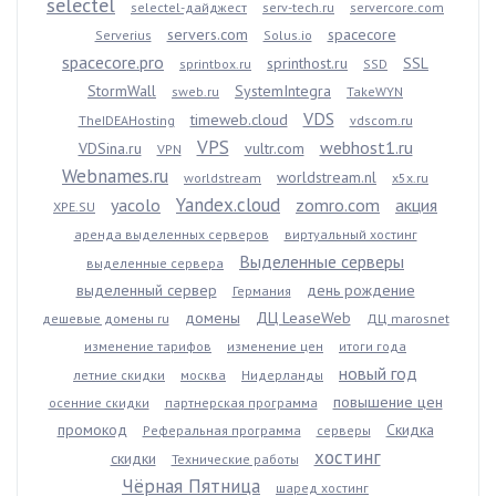
selectel
selectel-дайджест
serv-tech.ru
servercore.com
servers.com
spacecore
Serverius
Solus.io
spacecore.pro
sprinthost.ru
SSL
sprintbox.ru
SSD
StormWall
SystemIntegra
sweb.ru
TakeWYN
VDS
timeweb.cloud
TheIDEAHosting
vdscom.ru
VPS
webhost1.ru
VDSina.ru
vultr.com
VPN
Webnames.ru
worldstream.nl
worldstream
x5x.ru
Yandex.cloud
yacolo
zomro.com
акция
XPE.SU
аренда выделенных серверов
виртуальный хостинг
Выделенные серверы
выделенные сервера
выделенный сервер
день рождение
Германия
домены
ДЦ LeaseWeb
дешевые домены ru
ДЦ marosnet
изменение тарифов
изменение цен
итоги года
новый год
летние скидки
москва
Нидерланды
повышение цен
осенние скидки
партнерская программа
промокод
Скидка
Реферальная программа
серверы
хостинг
скидки
Технические работы
Чёрная Пятница
шаред хостинг