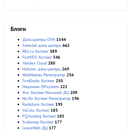
Блоги
Дата-центры OVH
1344
Selectel дата-центры
662
REG.ru Хостинг
589
FirstVDS Хостинг
546
Yandex Cloud
280
Hetzner дата-центры
269
WebNames Регистратор
256
FirstDedic Хостинг
230
Лицензии ISPsystem
222
Ihor Хостинг Marosnet ДЦ
209
Nic.Ru Хостинг Регистратор
196
Rackstore Хостинг
195
YaColo Хостинг
185
PQ.hosting Хостинг
183
Scaleway Хостинг
177
LeaseWeb ДЦ
177