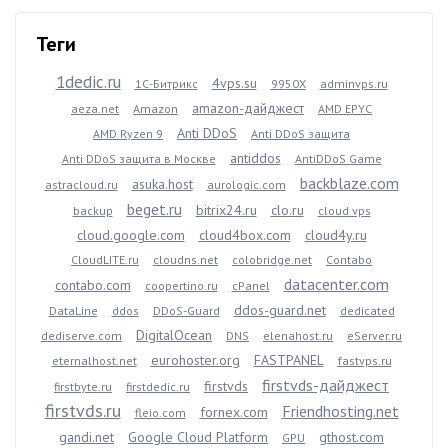
Теги
1dedic.ru
4vps.su
1С-Битрикс
9950X
adminvps.ru
amazon-дайджест
aeza.net
Amazon
AMD EPYC
Anti DDoS
AMD Ryzen 9
Anti DDoS защита
antiddos
Anti DDoS защита в Москве
AntiDDoS Game
backblaze.com
asuka.host
astracloud.ru
aurologic.com
beget.ru
bitrix24.ru
clo.ru
backup
cloud vps
cloud.google.com
cloud4box.com
cloud4y.ru
CloudLITE.ru
cloudns.net
colobridge.net
Contabo
datacenter.com
contabo.com
coopertino.ru
cPanel
ddos-guard.net
DataLine
ddos
DDoS-Guard
dedicated
DigitalOcean
dediserve.com
DNS
elenahost.ru
eServer.ru
eurohoster.org
FASTPANEL
eternalhost.net
fastvps.ru
firstvds-дайджест
firstvds
firstbyte.ru
firstdedic.ru
firstvds.ru
Friendhosting.net
fornex.com
fleio.com
gandi.net
Google Cloud Platform
gthost.com
GPU