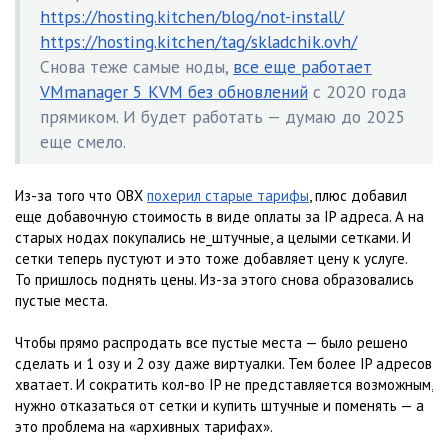
https://hosting.kitchen/blog/not-install/
https://hosting.kitchen/tag/skladchik.ovh/
Снова теже самые ноды,
все еще работает
VMmanager 5 KVM без обновлений
с 2020 года
прямиком. И будет работать — думаю до 2025
еще смело.
Из-за того что ОВХ
похерил старые тарифы
, плюс добавил
еще добавочную стоимость в виде оплаты за IP адреса. А на
старых нодах покупались не_штучные, а целыми сетками. И
сетки теперь пустуют и это тоже добавляет цену к услуге.
То пришлось поднять цены. Из-за этого снова образовались
пустые места.
Чтобы прямо распродать все пустые места — было решено
сделать и 1 озу и 2 озу даже виртуалки. Тем более IP адресов
хватает. И сократить кол-во IP не представляется возможным,
нужно отказаться от сетки и купить штучные и поменять — а
это проблема на «архивных тарифах».