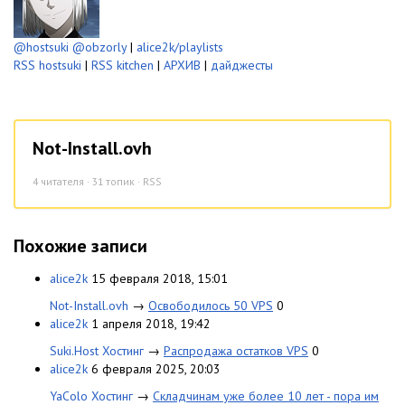
@hostsuki
@obzorly
|
alice2k/playlists
RSS hostsuki
|
RSS kitchen
|
АРХИВ
|
дайджесты
Not-Install.ovh
4
читателя · 31 топик ·
RSS
Похожие записи
alice2k
15 февраля 2018, 15:01
Not-Install.ovh
→
Освободилось 50 VPS
0
alice2k
1 апреля 2018, 19:42
Suki.Host Хостинг
→
Распродажа остатков VPS
0
alice2k
6 февраля 2025, 20:03
YaColo Хостинг
→
Складчинам уже более 10 лет - пора им