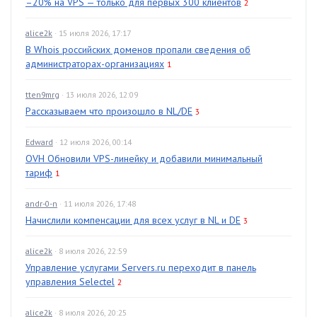
–20% на VPS — только для первых 300 клиентов
2
alice2k
· 15 июля 2026, 17:17
В Whois российских доменов пропали сведения об
администраторах-организациях
1
tten9mrg
· 13 июля 2026, 12:09
Рассказываем что произошло в NL/DE
3
Edward
· 12 июля 2026, 00:14
OVH Обновили VPS-линейку и добавили минимальный
тариф
1
andr-0-n
· 11 июля 2026, 17:48
Начислили компенсации для всех услуг в NL и DE
3
alice2k
· 8 июля 2026, 22:59
Управление услугами Servers.ru переходит в панель
управления Selectel
2
alice2k
· 8 июля 2026, 20:25