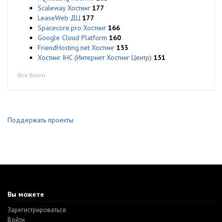
Scaleway Хостинг
177
LeaseWeb ДЦ
177
Spacecore.pro Хостинг
166
Google Cloud Platform
160
FriendHosting.net Хостинг
153
Хостинг IHC (Интернет Хостинг Центр)
151
Все блоги
Поддержать проекты
Вы можете
Зарегистрироваться
Войти