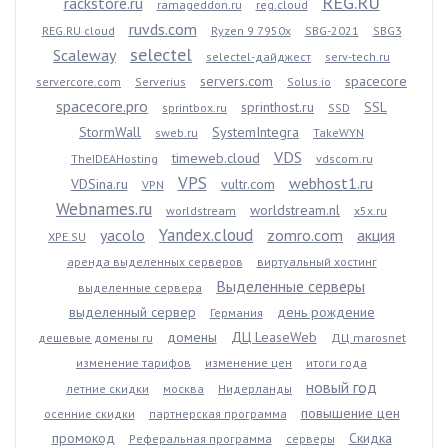
REG.RU
rackstore.ru
ramageddon.ru
reg.cloud
ruvds.com
REG.RU cloud
Ryzen 9 7950x
SBG-2021
SBG3
selectel
Scaleway
selectel-дайджест
serv-tech.ru
servers.com
spacecore
servercore.com
Serverius
Solus.io
spacecore.pro
sprinthost.ru
SSL
sprintbox.ru
SSD
StormWall
SystemIntegra
sweb.ru
TakeWYN
VDS
timeweb.cloud
TheIDEAHosting
vdscom.ru
VPS
webhost1.ru
VDSina.ru
vultr.com
VPN
Webnames.ru
worldstream.nl
worldstream
x5x.ru
Yandex.cloud
yacolo
zomro.com
акция
XPE.SU
аренда выделенных серверов
виртуальный хостинг
Выделенные серверы
выделенные сервера
выделенный сервер
день рождение
Германия
домены
ДЦ LeaseWeb
дешевые домены ru
ДЦ marosnet
изменение тарифов
изменение цен
итоги года
новый год
летние скидки
москва
Нидерланды
повышение цен
осенние скидки
партнерская программа
промокод
Скидка
Реферальная программа
серверы