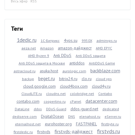
Весь эфир
·
RSS
Теги
1dedic.ru
4vps.su
1С-Битрикс
9950X
adminvps.ru
amazon-дайджест
aeza.net
Amazon
AMD EPYC
Anti DDoS
AMD Ryzen 9
Anti DDoS защита
antiddos
Anti DDoS защита в Москве
AntiDDoS Game
backblaze.com
asuka.host
astracloud.ru
aurologic.com
beget.ru
bitrix24.ru
clo.ru
backup
cloud vps
cloud.google.com
cloud4box.com
cloud4y.ru
CloudLITE.ru
cloudns.net
colobridge.net
Contabo
datacenter.com
contabo.com
coopertino.ru
cPanel
ddos-guard.net
DataLine
ddos
DDoS-Guard
dedicated
DigitalOcean
dediserve.com
DNS
elenahost.ru
eServer.ru
eurohoster.org
FASTPANEL
eternalhost.net
firstbyte.ru
firstvds.ru
firstvds-дайджест
firstvds
firstdedic.ru