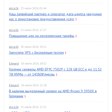
alice2k
· 25 июля 2026, 01:44
Наш латвийский партнёр и оператор дата-центра уведомил
нас о приостановке предоставления услуг
2
alice2k
· 21 июля 2026, 17:27
Повышение цен на реселлерские тарифы
1
alice2k
· 20 июля 2026, 19:21
Запустите VPS с бесплатным тестом
2
Edward
· 16 июля 2026, 18:32
Горячие серверы AMD EPYC 7502P с 128 GB ECC и до 11.52
TB NVMe — от 14580₽/месяц
1
Edward
· 16 июля 2026, 12:18
В наличии выделенный сервер на AMD Ryzen 9 5950X в
Германии
1
alice2k
· 15 июля 2026, 17:21