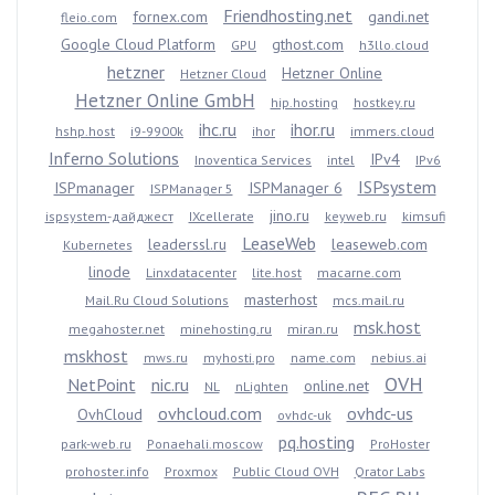
Friendhosting.net
fornex.com
gandi.net
fleio.com
Google Cloud Platform
gthost.com
GPU
h3llo.cloud
hetzner
Hetzner Online
Hetzner Cloud
Hetzner Online GmbH
hip.hosting
hostkey.ru
ihc.ru
ihor.ru
hshp.host
i9-9900k
ihor
immers.cloud
Inferno Solutions
IPv4
Inoventica Services
intel
IPv6
ISPsystem
ISPmanager
ISPManager 6
ISPManager 5
jino.ru
ispsystem-дайджест
IXcellerate
keyweb.ru
kimsufi
LeaseWeb
leaderssl.ru
leaseweb.com
Kubernetes
linode
Linxdatacenter
lite.host
macarne.com
masterhost
Mail.Ru Cloud Solutions
mcs.mail.ru
msk.host
megahoster.net
minehosting.ru
miran.ru
mskhost
mws.ru
myhosti.pro
name.com
nebius.ai
OVH
NetPoint
nic.ru
online.net
NL
nLighten
ovhcloud.com
ovhdc-us
OvhCloud
ovhdc-uk
pq.hosting
park-web.ru
Ponaehali.moscow
ProHoster
prohoster.info
Proxmox
Public Cloud OVH
Qrator Labs