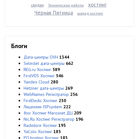
хостинг
скидки
Технические работы
Чёрная Пятница
шаред хостинг
Блоги
Дата-центры OVH
1344
Selectel дата-центры
662
REG.ru Хостинг
589
FirstVDS Хостинг
546
Yandex Cloud
280
Hetzner дата-центры
269
WebNames Регистратор
256
FirstDedic Хостинг
230
Лицензии ISPsystem
222
Ihor Хостинг Marosnet ДЦ
209
Nic.Ru Хостинг Регистратор
196
Rackstore Хостинг
195
YaColo Хостинг
185
PQ.hosting Хостинг
183