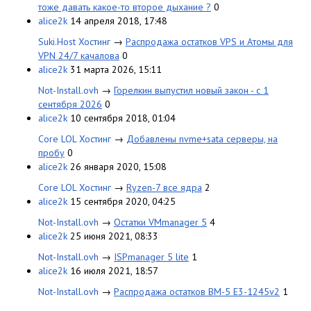
тоже давать какое-то второе дыхание ?
0
alice2k
14 апреля 2018, 17:48
Suki.Host Хостинг
→
Распродажа остатков VPS и Атомы для
VPN 24/7 качалова
0
alice2k
31 марта 2026, 15:11
Not-Install.ovh
→
Горелкин выпустил новый закон - с 1
сентября 2026
0
alice2k
10 сентября 2018, 01:04
Core LOL Хостинг
→
Добавлены nvme+sata серверы, на
пробу
0
alice2k
26 января 2020, 15:08
Core LOL Хостинг
→
Ryzen-7 все ядра
2
alice2k
15 сентября 2020, 04:25
Not-Install.ovh
→
Остатки VMmanager 5
4
alice2k
25 июня 2021, 08:33
Not-Install.ovh
→
ISPmanager 5 lite
1
alice2k
16 июля 2021, 18:57
Not-Install.ovh
→
Распродажа остатков ВМ-5 E3-1245v2
1