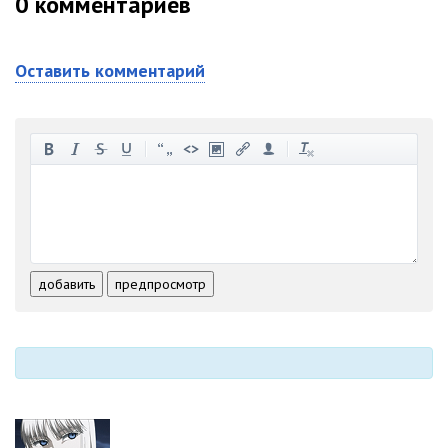
0
комментариев
Оставить комментарий
-
-
-
-
-
-
-
-
-
-
-
-
-
-
-
-
-
-
-
-
-
-
-
-
добавить
предпросмотр
-
-
-
-
-
-