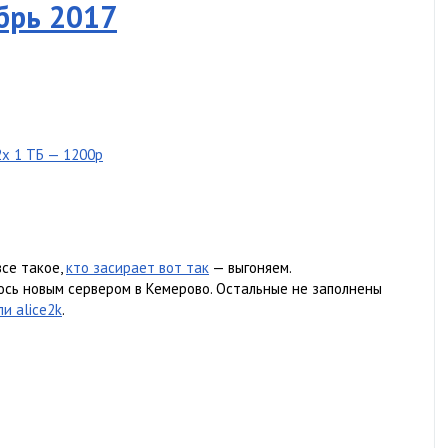
ябрь 2017
 2x 1 ТБ — 1200р
все такое,
кто засирает вот так
— выгоняем.
ось новым сервером в Кемерово. Остальные не заполнены
и alice2k
.