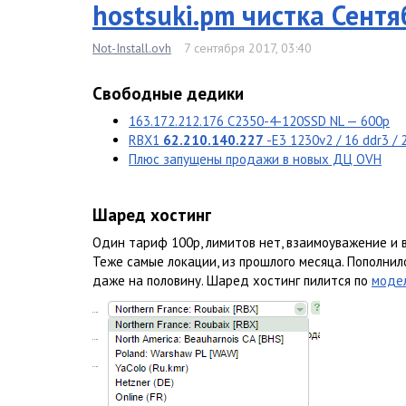
hostsuki.pm чистка Сент
Not-Install.ovh
7 сентября 2017, 03:40
Свободные дедики
163.172.212.176 C2350-4-120SSD NL — 600р
RBX1
62.210.140.227
-E3 1230v2 / 16 ddr3 /
Плюс запущены продажи в новых ДЦ OVH
Шаред хостинг
Один тариф 100р, лимитов нет, взаимоуважение и 
Теже самые локации, из прошлого месяца. Пополнил
даже на половину. Шаред хостинг пилится по
модел