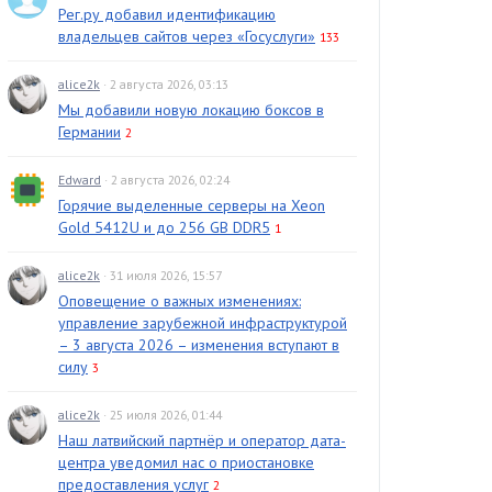
Рег.ру добавил идентификацию
владельцев сайтов через «Госуслуги»
133
alice2k
· 2 августа 2026, 03:13
Мы добавили новую локацию боксов в
Германии
2
Edward
· 2 августа 2026, 02:24
Горячие выделенные серверы на Xeon
Gold 5412U и до 256 GB DDR5
1
alice2k
· 31 июля 2026, 15:57
Оповещение о важных изменениях:
управление зарубежной инфраструктурой
– 3 августа 2026 – изменения вступают в
силу
3
alice2k
· 25 июля 2026, 01:44
Наш латвийский партнёр и оператор дата-
центра уведомил нас о приостановке
предоставления услуг
2