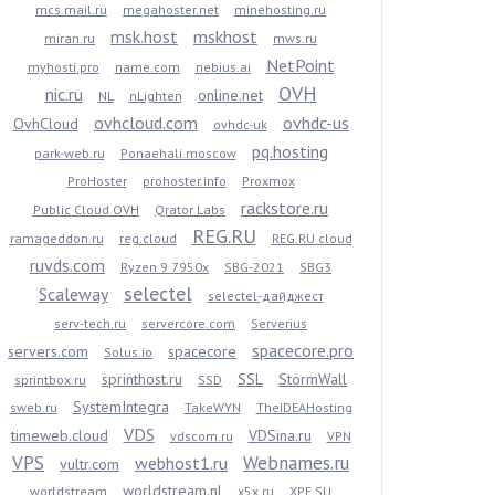
mcs.mail.ru
megahoster.net
minehosting.ru
msk.host
mskhost
miran.ru
mws.ru
NetPoint
myhosti.pro
name.com
nebius.ai
OVH
nic.ru
online.net
NL
nLighten
ovhcloud.com
ovhdc-us
OvhCloud
ovhdc-uk
pq.hosting
park-web.ru
Ponaehali.moscow
ProHoster
prohoster.info
Proxmox
rackstore.ru
Public Cloud OVH
Qrator Labs
REG.RU
ramageddon.ru
reg.cloud
REG.RU cloud
ruvds.com
Ryzen 9 7950x
SBG-2021
SBG3
selectel
Scaleway
selectel-дайджест
serv-tech.ru
servercore.com
Serverius
spacecore.pro
servers.com
spacecore
Solus.io
sprinthost.ru
SSL
StormWall
sprintbox.ru
SSD
SystemIntegra
sweb.ru
TakeWYN
TheIDEAHosting
VDS
timeweb.cloud
VDSina.ru
vdscom.ru
VPN
VPS
Webnames.ru
webhost1.ru
vultr.com
worldstream.nl
worldstream
x5x.ru
XPE.SU