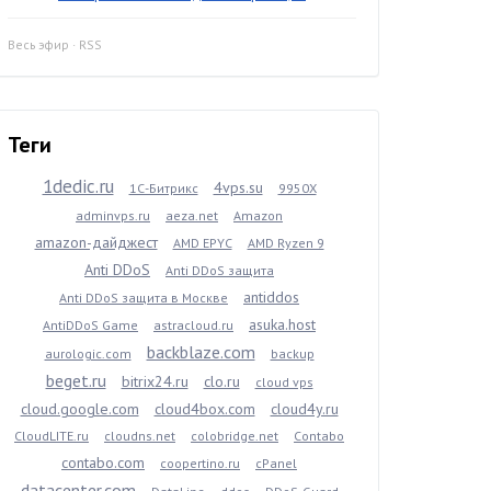
Весь эфир
·
RSS
Теги
1dedic.ru
4vps.su
1С-Битрикс
9950X
adminvps.ru
aeza.net
Amazon
amazon-дайджест
AMD EPYC
AMD Ryzen 9
Anti DDoS
Anti DDoS защита
antiddos
Anti DDoS защита в Москве
asuka.host
AntiDDoS Game
astracloud.ru
backblaze.com
aurologic.com
backup
beget.ru
bitrix24.ru
clo.ru
cloud vps
cloud.google.com
cloud4box.com
cloud4y.ru
CloudLITE.ru
cloudns.net
colobridge.net
Contabo
contabo.com
coopertino.ru
cPanel
datacenter.com