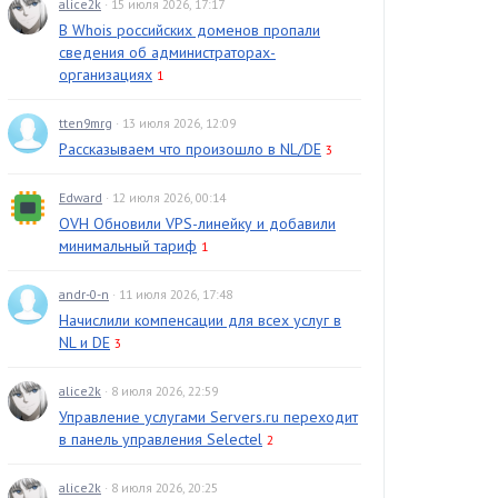
alice2k
· 15 июля 2026, 17:17
В Whois российских доменов пропали
сведения об администраторах-
организациях
1
tten9mrg
· 13 июля 2026, 12:09
Рассказываем что произошло в NL/DE
3
Edward
· 12 июля 2026, 00:14
OVH Обновили VPS-линейку и добавили
минимальный тариф
1
andr-0-n
· 11 июля 2026, 17:48
Начислили компенсации для всех услуг в
NL и DE
3
alice2k
· 8 июля 2026, 22:59
Управление услугами Servers.ru переходит
в панель управления Selectel
2
alice2k
· 8 июля 2026, 20:25