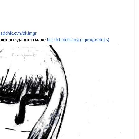
ladchik.ovh/billmgr
пно всегда по ссылке
list.skladchik.ovh (google docs)