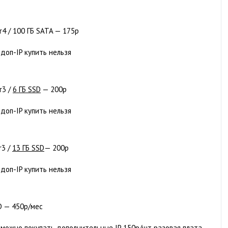
dr4 / 100 ГБ SATA — 175р
 доп-IP купить нельзя
r3 /
6 ГБ SSD
— 200р
 доп-IP купить нельзя
r3 /
13 ГБ SSD
— 200р
 доп-IP купить нельзя
SD — 450р/мес
; можно покупать дополнительные IP 150р/шт разовая плата