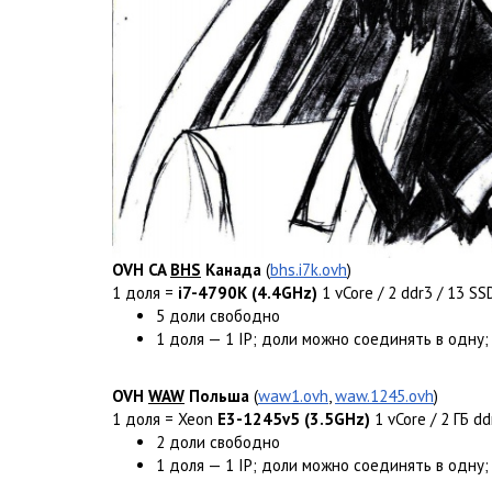
OVH CA
BHS
Канада
(
bhs.i7k.ovh
)
1 доля =
i7-4790K (4.4GHz)
1 vCore / 2 ddr3 / 13 S
5 доли свободно
1 доля — 1 IP; доли можно соединять в одну;
OVH
WAW
Польша
(
waw1.ovh
,
waw.1245.ovh
)
1 доля = Xeon
E3-1245v5 (3.5GHz)
1 vCore / 2 ГБ d
2 доли свободно
1 доля — 1 IP; доли можно соединять в одну;