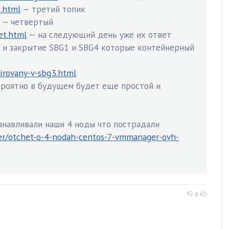
i.html
— третий топик
— четвертый
et.html
— на следующий день уже их ответ
 и закрытие SBG1 и SBG4 которые контейнерный
irovany-v-sbg3.html
вероятно в будущем будет еще простой и
анавливали наши 4 ноды что пострадали
er/otchet-o-4-nodah-centos-7-vmmanager-ovh-
0