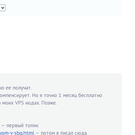
о ее получат.
омпенсирует. Но я точно 1 месяц бесплатно
 моих VPS нодах. Позже.
— первый топик
tvom-v-sbg.html
— потом я писал сюда