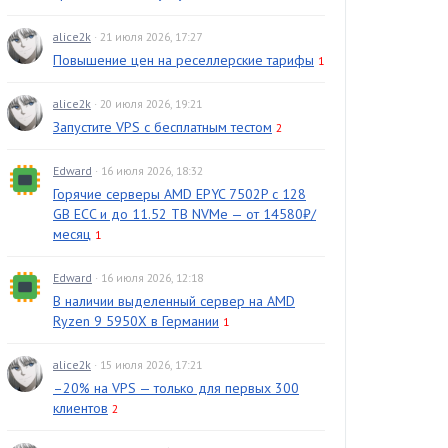
alice2k
· 21 июля 2026, 17:27
Повышение цен на реселлерские тарифы
1
alice2k
· 20 июля 2026, 19:21
Запустите VPS с бесплатным тестом
2
Edward
· 16 июля 2026, 18:32
Горячие серверы AMD EPYC 7502P с 128
GB ECC и до 11.52 TB NVMe — от 14580₽/
месяц
1
Edward
· 16 июля 2026, 12:18
В наличии выделенный сервер на AMD
Ryzen 9 5950X в Германии
1
alice2k
· 15 июля 2026, 17:21
–20% на VPS — только для первых 300
клиентов
2