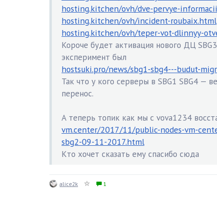
hosting.kitchen/ovh/dve-pervye-informaci
hosting.kitchen/ovh/incident-roubaix.html
hosting.kitchen/ovh/teper-vot-dlinnyy-otv
Короче будет активация нового ДЦ SBG3
эксперимент был
hostsuki.pro/news/sbg1-sbg4---budut-migr
Так что у кого серверы в SBG1 SBG4 — 
перенос.
А теперь топик как мы с vova1234 восст
vm.center/2017/11/public-nodes-vm-cent
sbg2-09-11-2017.html
Кто хочет сказать ему спасибо сюда
alice2k
1