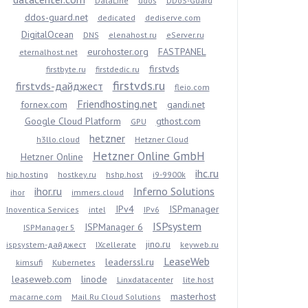
DataLine
ddos
DDoS-Guard
ddos-guard.net
dedicated
dediserve.com
DigitalOcean
DNS
elenahost.ru
eServer.ru
eurohoster.org
FASTPANEL
eternalhost.net
firstvds
firstbyte.ru
firstdedic.ru
firstvds.ru
firstvds-дайджест
fleio.com
Friendhosting.net
fornex.com
gandi.net
Google Cloud Platform
gthost.com
GPU
hetzner
h3llo.cloud
Hetzner Cloud
Hetzner Online GmbH
Hetzner Online
ihc.ru
hip.hosting
hostkey.ru
hshp.host
i9-9900k
ihor.ru
Inferno Solutions
ihor
immers.cloud
IPv4
ISPmanager
Inoventica Services
intel
IPv6
ISPsystem
ISPManager 6
ISPManager 5
jino.ru
ispsystem-дайджест
IXcellerate
keyweb.ru
LeaseWeb
leaderssl.ru
kimsufi
Kubernetes
leaseweb.com
linode
Linxdatacenter
lite.host
masterhost
macarne.com
Mail.Ru Cloud Solutions