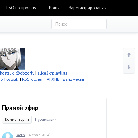
FAQ по проекту
Войти
Зарегистрироваться
ostsuki
@obzorly
|
alice2k/playlists
S hostsuki
|
RSS kitchen
|
АРХИВ
|
дайджесты
Прямой эфир
Комментарии
Публикации
jackb
· Вчера в 20:36