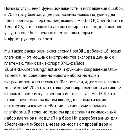
Помимо улучшения функциональности и исправления ошибок,
в 2025 году был запущен ряд важных новых модулей для
обеспечения развертывания, включая Hestia CP, OpenNebula и
TenantOS, что позволило автоматизировать предоставление
услуг на еще большем количестве платформ и
инфраструктурных сред.
Мы также расширили экосистему HostBill, добавив 16 новых
плагинов — от мощных инструментов экспорта данных о
платежах, таких как экспорт XML-файлов
ZUGFeRD/XRechnung/Factur-X и функции сокращения URL-
адресов, до совершенно нового набора модулей
искусственного интеллекта. Фактически, одним из главных
достижений 2025 года стало целенаправленное и активное
использование искусственного интеллекта в HostBill, что
стало значительным шагом вперед в автоматизации,
поддержке и взаимодействии с клиентами в рамках
платформы. В течение года мы представили комплексный
набор плагинов и модулей на базе ИИ, разработанных для
обеспечения гибкости, независимости от провайдера и