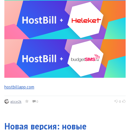
hostbillapp.com
alice2k
0
0
Новая версия: новые