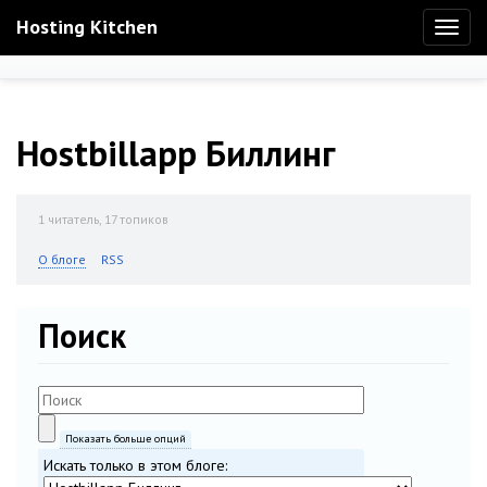
Hosting Kitchen
Toggl
naviga
Hostbillapp Биллинг
1
читатель, 17 топиков
О блоге
RSS
Поиск
Показать больше опций
Искать только в этом блоге: