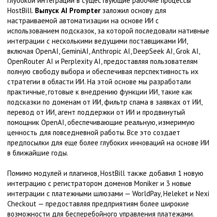
глубокой интеграции в существующие рабочие процессы
HostBill.
Выпуск AI Prompter
заложил основу для
настраиваемой автоматизации на основе ИИ с
использованием подсказок, за которой последовали нативные
интеграции с несколькими ведущими поставщиками ИИ,
включая OpenAI, GeminiAI, Anthropic AI, DeepSeek AI, Grok AI,
OpenRouter AI и Perplexity AI, предоставляя пользователям
полную свободу выбора и обеспечивая перспективность их
стратегии в области ИИ. На этой основе мы разработали
практичные, готовые к внедрению функции ИИ, такие как
подсказки по доменам от ИИ, фильтр спама в заявках от ИИ,
перевод от ИИ, агент поддержки от ИИ и продвинутый
помощник OpenAI, обеспечивающие реальную, измеримую
ценность для повседневной работы. Все это создает
предпосылки для еще более глубоких инноваций на основе ИИ
в ближайшие годы.
Помимо модулей и плагинов, HostBill также добавил 1 новую
интеграцию с регистратором доменов Moniker и 3 новые
интеграции с платежными шлюзами — WorldPay, Heleket и Nexi
Checkout — предоставляя предприятиям более широкие
возможности для бесперебойного управления платежами.