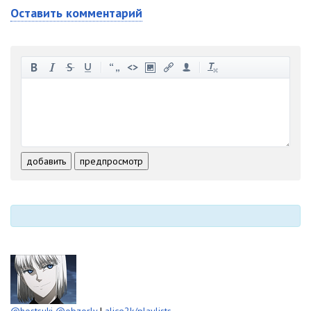
Оставить комментарий
-
-
-
-
-
-
-
-
-
-
-
-
-
-
-
-
-
-
-
-
-
-
-
-
добавить
предпросмотр
-
-
-
-
-
-