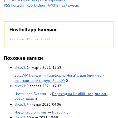
@hostsuki
@obzorly
|
alice2k/playlists
RSS hostsuki
|
RSS kitchen
|
АРХИВ
|
дайджесты
Hostbillapp Биллинг
1
читатель · 17 топиков ·
RSS
Похожие записи
alice2k
14 марта 2021, 12:58
SolusVM Панели
→
Платформа HostBill для биллинга и
автоматизации модуль SolusIO
0
alice2k
9 апреля 2021, 17:47
Hostbillapp Биллинг
→
Переход на HostBill - все, что вам
нужно знать
0
alice2k
4 января 2026, 04:06
Hostbillapp Биллинг
→
Новости
0
alice2k
10 мая 2021, 18:59