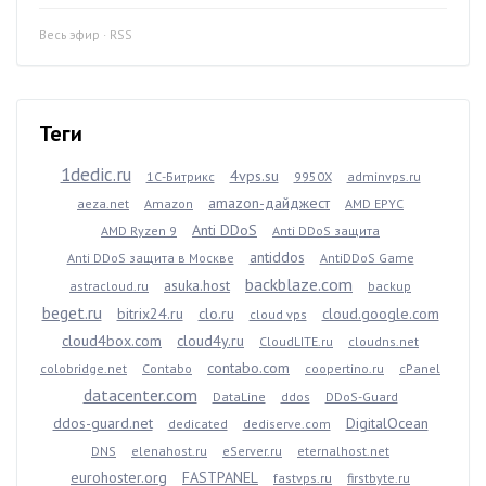
Весь эфир
·
RSS
Теги
1dedic.ru
4vps.su
1С-Битрикс
9950X
adminvps.ru
amazon-дайджест
aeza.net
Amazon
AMD EPYC
Anti DDoS
AMD Ryzen 9
Anti DDoS защита
antiddos
Anti DDoS защита в Москве
AntiDDoS Game
backblaze.com
asuka.host
astracloud.ru
backup
beget.ru
bitrix24.ru
clo.ru
cloud.google.com
cloud vps
cloud4box.com
cloud4y.ru
CloudLITE.ru
cloudns.net
contabo.com
colobridge.net
Contabo
coopertino.ru
cPanel
datacenter.com
DataLine
ddos
DDoS-Guard
ddos-guard.net
DigitalOcean
dedicated
dediserve.com
DNS
elenahost.ru
eServer.ru
eternalhost.net
eurohoster.org
FASTPANEL
fastvps.ru
firstbyte.ru