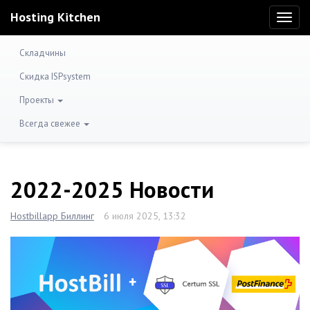
Hosting Kitchen
Toggl
naviga
Складчины
Скидка ISPsystem
Проекты
Всегда свежее
2022-2025 Новости
Hostbillapp Биллинг
6 июля 2025, 13:32