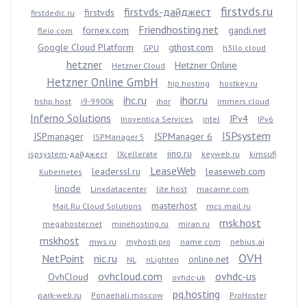
firstvds.ru
firstvds-дайджест
firstvds
firstdedic.ru
Friendhosting.net
fornex.com
gandi.net
fleio.com
Google Cloud Platform
gthost.com
GPU
h3llo.cloud
hetzner
Hetzner Online
Hetzner Cloud
Hetzner Online GmbH
hip.hosting
hostkey.ru
ihc.ru
ihor.ru
hshp.host
i9-9900k
ihor
immers.cloud
Inferno Solutions
IPv4
Inoventica Services
intel
IPv6
ISPsystem
ISPmanager
ISPManager 6
ISPManager 5
jino.ru
ispsystem-дайджест
IXcellerate
keyweb.ru
kimsufi
LeaseWeb
leaderssl.ru
leaseweb.com
Kubernetes
linode
Linxdatacenter
lite.host
macarne.com
masterhost
Mail.Ru Cloud Solutions
mcs.mail.ru
msk.host
megahoster.net
minehosting.ru
miran.ru
mskhost
mws.ru
myhosti.pro
name.com
nebius.ai
OVH
NetPoint
nic.ru
online.net
NL
nLighten
ovhcloud.com
ovhdc-us
OvhCloud
ovhdc-uk
pq.hosting
park-web.ru
Ponaehali.moscow
ProHoster