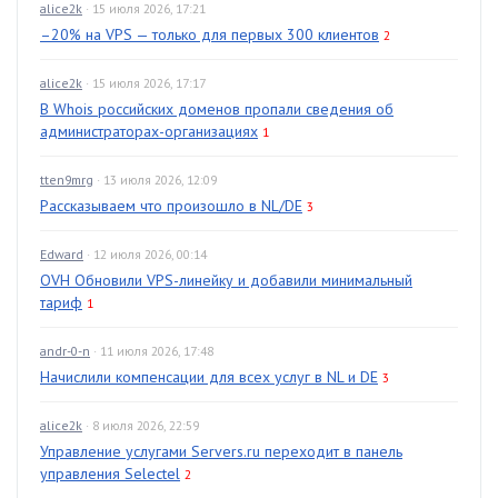
alice2k
· 15 июля 2026, 17:21
–20% на VPS — только для первых 300 клиентов
2
alice2k
· 15 июля 2026, 17:17
В Whois российских доменов пропали сведения об
администраторах-организациях
1
tten9mrg
· 13 июля 2026, 12:09
Рассказываем что произошло в NL/DE
3
Edward
· 12 июля 2026, 00:14
OVH Обновили VPS-линейку и добавили минимальный
тариф
1
andr-0-n
· 11 июля 2026, 17:48
Начислили компенсации для всех услуг в NL и DE
3
alice2k
· 8 июля 2026, 22:59
Управление услугами Servers.ru переходит в панель
управления Selectel
2