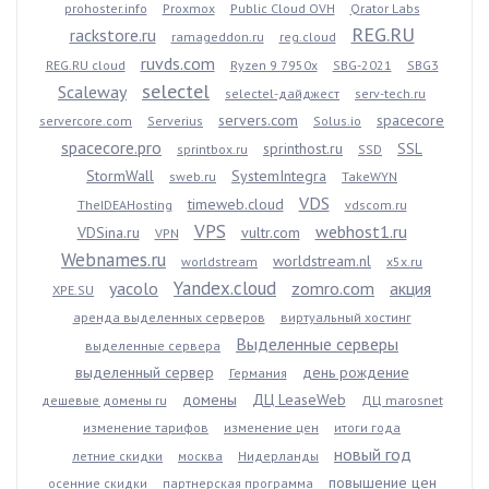
prohoster.info
Proxmox
Public Cloud OVH
Qrator Labs
REG.RU
rackstore.ru
ramageddon.ru
reg.cloud
ruvds.com
REG.RU cloud
Ryzen 9 7950x
SBG-2021
SBG3
selectel
Scaleway
selectel-дайджест
serv-tech.ru
servers.com
spacecore
servercore.com
Serverius
Solus.io
spacecore.pro
sprinthost.ru
SSL
sprintbox.ru
SSD
StormWall
SystemIntegra
sweb.ru
TakeWYN
VDS
timeweb.cloud
TheIDEAHosting
vdscom.ru
VPS
webhost1.ru
VDSina.ru
vultr.com
VPN
Webnames.ru
worldstream.nl
worldstream
x5x.ru
Yandex.cloud
yacolo
zomro.com
акция
XPE.SU
аренда выделенных серверов
виртуальный хостинг
Выделенные серверы
выделенные сервера
выделенный сервер
день рождение
Германия
домены
ДЦ LeaseWeb
дешевые домены ru
ДЦ marosnet
изменение тарифов
изменение цен
итоги года
новый год
летние скидки
москва
Нидерланды
повышение цен
осенние скидки
партнерская программа