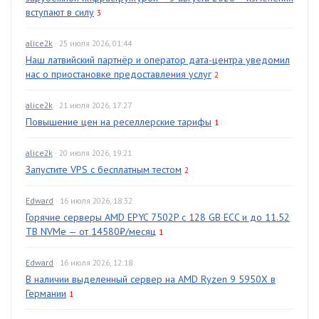
вступают в силу
3
alice2k
· 25 июля 2026, 01:44
Наш латвийский партнёр и оператор дата-центра уведомил
нас о приостановке предоставления услуг
2
alice2k
· 21 июля 2026, 17:27
Повышение цен на реселлерские тарифы
1
alice2k
· 20 июля 2026, 19:21
Запустите VPS с бесплатным тестом
2
Edward
· 16 июля 2026, 18:32
Горячие серверы AMD EPYC 7502P с 128 GB ECC и до 11.52
TB NVMe — от 14580₽/месяц
1
Edward
· 16 июля 2026, 12:18
В наличии выделенный сервер на AMD Ryzen 9 5950X в
Германии
1