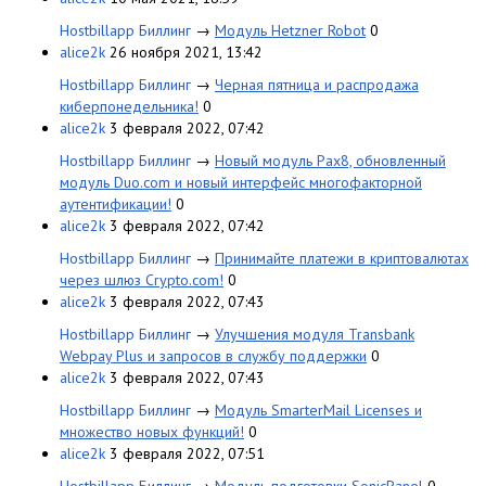
Hostbillapp Биллинг
→
Модуль Hetzner Robot
0
alice2k
26 ноября 2021, 13:42
Hostbillapp Биллинг
→
Черная пятница и распродажа
киберпонедельника!
0
alice2k
3 февраля 2022, 07:42
Hostbillapp Биллинг
→
Новый модуль Pax8, обновленный
модуль Duo.com и новый интерфейс многофакторной
аутентификации!
0
alice2k
3 февраля 2022, 07:42
Hostbillapp Биллинг
→
Принимайте платежи в криптовалютах
через шлюз Crypto.com!
0
alice2k
3 февраля 2022, 07:43
Hostbillapp Биллинг
→
Улучшения модуля Transbank
Webpay Plus и запросов в службу поддержки
0
alice2k
3 февраля 2022, 07:43
Hostbillapp Биллинг
→
Модуль SmarterMail Licenses и
множество новых функций!
0
alice2k
3 февраля 2022, 07:51