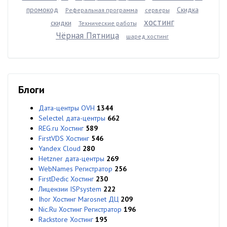
промокод
Скидка
Реферальная программа
серверы
хостинг
скидки
Технические работы
Чёрная Пятница
шаред хостинг
Блоги
Дата-центры OVH
1344
Selectel дата-центры
662
REG.ru Хостинг
589
FirstVDS Хостинг
546
Yandex Cloud
280
Hetzner дата-центры
269
WebNames Регистратор
256
FirstDedic Хостинг
230
Лицензии ISPsystem
222
Ihor Хостинг Marosnet ДЦ
209
Nic.Ru Хостинг Регистратор
196
Rackstore Хостинг
195