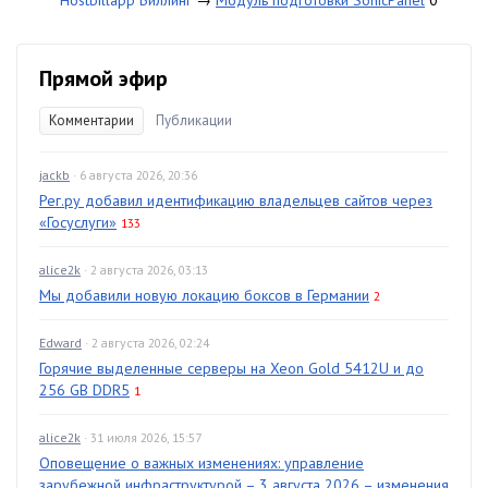
Hostbillapp Биллинг
→
Модуль подготовки SonicPanel
0
Прямой эфир
Комментарии
Публикации
jackb
· 6 августа 2026, 20:36
Рег.ру добавил идентификацию владельцев сайтов через
«Госуслуги»
133
alice2k
· 2 августа 2026, 03:13
Мы добавили новую локацию боксов в Германии
2
Edward
· 2 августа 2026, 02:24
Горячие выделенные серверы на Xeon Gold 5412U и до
256 GB DDR5
1
alice2k
· 31 июля 2026, 15:57
Оповещение о важных изменениях: управление
зарубежной инфраструктурой – 3 августа 2026 – изменения