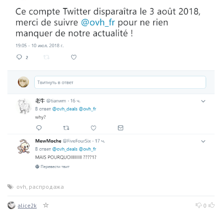
ovh
,
распродажа
alice2k
0