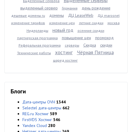
Выделенные серверы
выделенные сервера
выделенный сервер
день рождение
Германия
домены
ДЦ LeaseWeb
дешевые домены ru
ДЦ marosnet
изменение тарифов
изменение цен
летние скидки
москва
новый год
Нидерланды
осенние скидки
повышение цен
промокод
партнерская программа
Скидка
скидки
Реферальная программа
серверы
хостинг
Чёрная Пятница
Технические работы
шаред хостинг
Блоги
Дата-центры OVH
1344
Selectel дата-центры
662
REG.ru Хостинг
589
FirstVDS Хостинг
546
Yandex Cloud
280
Hetzner дата-центры
269