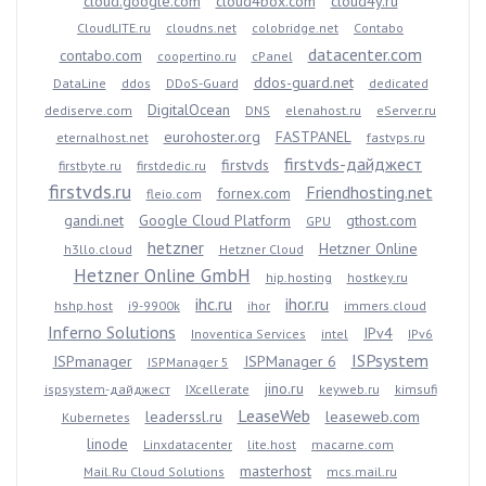
cloud.google.com
cloud4box.com
cloud4y.ru
CloudLITE.ru
cloudns.net
colobridge.net
Contabo
datacenter.com
contabo.com
coopertino.ru
cPanel
ddos-guard.net
DataLine
ddos
DDoS-Guard
dedicated
DigitalOcean
dediserve.com
DNS
elenahost.ru
eServer.ru
eurohoster.org
FASTPANEL
eternalhost.net
fastvps.ru
firstvds-дайджест
firstvds
firstbyte.ru
firstdedic.ru
firstvds.ru
Friendhosting.net
fornex.com
fleio.com
gandi.net
Google Cloud Platform
gthost.com
GPU
hetzner
Hetzner Online
h3llo.cloud
Hetzner Cloud
Hetzner Online GmbH
hip.hosting
hostkey.ru
ihc.ru
ihor.ru
hshp.host
i9-9900k
ihor
immers.cloud
Inferno Solutions
IPv4
Inoventica Services
intel
IPv6
ISPsystem
ISPmanager
ISPManager 6
ISPManager 5
jino.ru
ispsystem-дайджест
IXcellerate
keyweb.ru
kimsufi
LeaseWeb
leaderssl.ru
leaseweb.com
Kubernetes
linode
Linxdatacenter
lite.host
macarne.com
masterhost
Mail.Ru Cloud Solutions
mcs.mail.ru