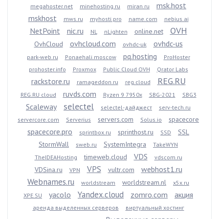
msk.host
megahoster.net
minehosting.ru
miran.ru
mskhost
mws.ru
myhosti.pro
name.com
nebius.ai
OVH
NetPoint
nic.ru
online.net
NL
nLighten
ovhcloud.com
ovhdc-us
OvhCloud
ovhdc-uk
pq.hosting
park-web.ru
Ponaehali.moscow
ProHoster
prohoster.info
Proxmox
Public Cloud OVH
Qrator Labs
REG.RU
rackstore.ru
ramageddon.ru
reg.cloud
ruvds.com
REG.RU cloud
Ryzen 9 7950x
SBG-2021
SBG3
selectel
Scaleway
selectel-дайджест
serv-tech.ru
servers.com
spacecore
servercore.com
Serverius
Solus.io
spacecore.pro
sprinthost.ru
SSL
sprintbox.ru
SSD
StormWall
SystemIntegra
sweb.ru
TakeWYN
VDS
timeweb.cloud
TheIDEAHosting
vdscom.ru
VPS
webhost1.ru
VDSina.ru
vultr.com
VPN
Webnames.ru
worldstream.nl
worldstream
x5x.ru
Yandex.cloud
yacolo
zomro.com
акция
XPE.SU
аренда выделенных серверов
виртуальный хостинг