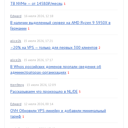
TB NVMe — от 14580₽/месяц
1
Edward
· 16 июля 2026, 12:18
В наличии выделенный сервер на AMD Ryzen 9 5950X в
Германии
1
alice2k
· 15 июля 2026, 17:21
–20% на VPS — только для первых 300 клиентов
2
alice2k
· 15 июля 2026, 17:17
В Whois российских доменов пропали сведения об
администраторах-организациях
1
tten9mrg
· 13 июля 2026, 12:09
Рассказываем что произошло в NL/DE
3
Edward
· 12 июля 2026, 00:14
OVH Обновили VPS-линейку и добавили минимальный
тариф
1