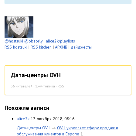
@hostsuki
@obzorly
|
alice2k/playlists
RSS hostsuki
|
RSS kitchen
|
АРХИВ
|
дайджесты
Дата-центры OVH
36
читателей · 1344 топика ·
RSS
Похожие записи
alice2k
12 октября 2018, 08:16
Дата-центры OVH
→
OVH укрепляет сферу продаж и
обслуживания клиентов в Европе
1