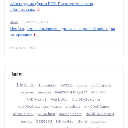
«Амстердам» (Qupra DC2). Постмортем и наши
обязательства
10
jackb
· 1 июля 2026, 19:04
Необходимость изменения адреса электронной почты для
авторизации
1
Весь эфир
·
RSS
Теги
1dedic.ru
4vps.su
1С-Битрикс
9950X
adminvps.ru
amazon-дайджест
aeza.net
Amazon
AMD EPYC
Anti DDoS
AMD Ryzen 9
Anti DDoS защита
antiddos
Anti DDoS защита в Москве
AntiDDoS Game
backblaze.com
asuka.host
astracloud.ru
aurologic.com
beget.ru
bitrix24.ru
clo.ru
backup
cloud vps