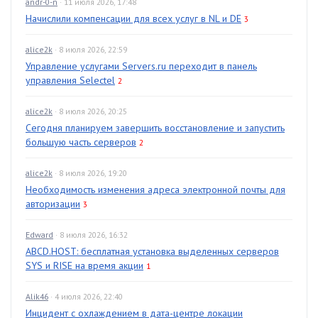
andr-0-n
· 11 июля 2026, 17:48
Начислили компенсации для всех услуг в NL и DE
3
alice2k
· 8 июля 2026, 22:59
Управление услугами Servers.ru переходит в панель
управления Selectel
2
alice2k
· 8 июля 2026, 20:25
Сегодня планируем завершить восстановление и запустить
большую часть серверов
2
alice2k
· 8 июля 2026, 19:20
Необходимость изменения адреса электронной почты для
авторизации
3
Edward
· 8 июля 2026, 16:32
ABCD.HOST: бесплатная установка выделенных серверов
SYS и RISE на время акции
1
Alik46
· 4 июля 2026, 22:40
Инцидент с охлаждением в дата-центре локации