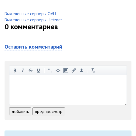
Выделенные серверы OVH
Выделенные серверы Hetzner
0
комментариев
Оставить комментарий
-
-
-
-
-
-
-
-
-
-
-
-
-
-
-
-
-
-
-
-
-
-
-
-
добавить
предпросмотр
-
-
-
-
-
-