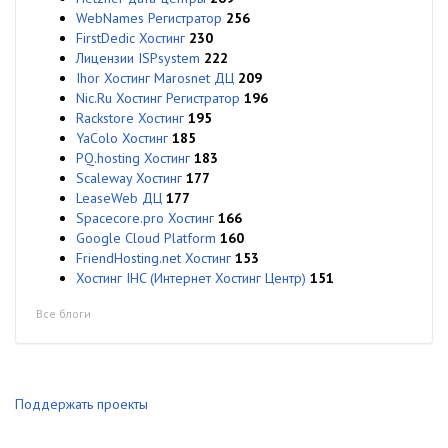
WebNames Регистратор
256
FirstDedic Хостинг
230
Лицензии ISPsystem
222
Ihor Хостинг Marosnet ДЦ
209
Nic.Ru Хостинг Регистратор
196
Rackstore Хостинг
195
YaColo Хостинг
185
PQ.hosting Хостинг
183
Scaleway Хостинг
177
LeaseWeb ДЦ
177
Spacecore.pro Хостинг
166
Google Cloud Platform
160
FriendHosting.net Хостинг
153
Хостинг IHC (Интернет Хостинг Центр)
151
Все блоги
Поддержать проекты