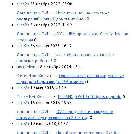
alice2k
23 ноября 2022, 03:08
Дата-центры OVH
→
Изменения цен на несколько
расширений и опций доменных имен
0
alice2k
26 ноября 2022, 11:12
Дата-центры OVH
→
OVH и IBM продвигают Cold Archive во
Франции
0
alice2k
26 января 2023, 16:17
Дата-центры OVH
→
Как собрать серверы и стойки с
помощью роботов?
0
rustelekom
18 сентября 2024, 18:41
Rustelekom Хостинг
→
Очень низкая цена на выделенные
серверы в Германии (от 19€ в месяц)
0
alice2k
19 мая 2016, 23:49
Online.Net Хостинг
→
[PEERING] OVH 2x100gb/s upgrade
0
alice2k
16 января 2018, 19:55
Дата-центры OVH
→
OVH передает вам наилучшие
пожелания и устремления на 2018 год
0
alice2k
19 июля 2018, 01:37
Дата-центры OVH
→
Новый клиент мигрировал Ovh без