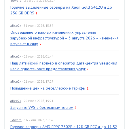
Edward
· 2 августа 2026, 02:24
Горячие выделенные серверы на Xeon Gold 5412U и до
256 GB DDR5
1
alice2k
· 31 июля 2026, 15:57
Оповещение о важных изменениях: управление
зарубежной инфраструктурой – 3 августа 2026 – изменения
вступают в силу
3
alice2k
· 25 июля 2026, 01:44
Наш латвийский партнёр и оператор дата-центра уведомил
нас о приостановке предоставления услуг
2
alice2k
· 21 июля 2026, 17:27
Повышение цен на реселлерские тарифы
1
alice2k
· 20 июля 2026, 19:21
Запустите VPS с бесплатным тестом
2
Edward
· 16 июля 2026, 18:32
Горячие серверы AMD EPYC 7502P с 128 GB ECC и до 11.52