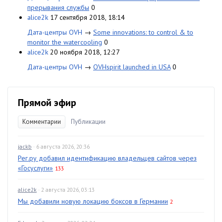
прерывания службы
0
alice2k
17 сентября 2018, 18:14
Дата-центры OVH
→
Some innovations: to control & to
monitor the watercooling
0
alice2k
20 ноября 2018, 12:27
Дата-центры OVH
→
OVHspirit launched in USA
0
Прямой эфир
Комментарии
Публикации
jackb
· 6 августа 2026, 20:36
Рег.ру добавил идентификацию владельцев сайтов через
«Госуслуги»
133
alice2k
· 2 августа 2026, 03:13
Мы добавили новую локацию боксов в Германии
2