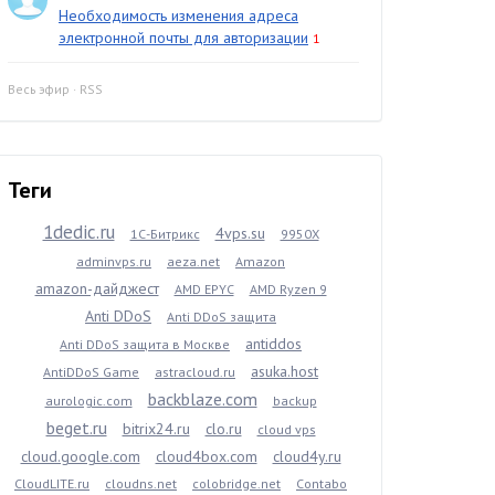
Необходимость изменения адреса
электронной почты для авторизации
1
Весь эфир
·
RSS
Теги
1dedic.ru
4vps.su
1С-Битрикс
9950X
adminvps.ru
aeza.net
Amazon
amazon-дайджест
AMD EPYC
AMD Ryzen 9
Anti DDoS
Anti DDoS защита
antiddos
Anti DDoS защита в Москве
asuka.host
AntiDDoS Game
astracloud.ru
backblaze.com
aurologic.com
backup
beget.ru
bitrix24.ru
clo.ru
cloud vps
cloud.google.com
cloud4box.com
cloud4y.ru
CloudLITE.ru
cloudns.net
colobridge.net
Contabo