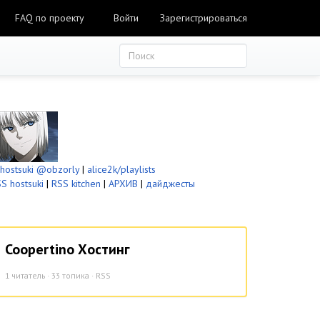
FAQ по проекту
Войти
Зарегистрироваться
ostsuki
@obzorly
|
alice2k/playlists
S hostsuki
|
RSS kitchen
|
АРХИВ
|
дайджесты
Coopertino Хостинг
1
читатель · 33 топика ·
RSS