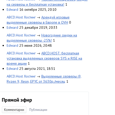
на серверы и бесплатная установка!
1
Edward
16 октября 2025, 20:10
ABCD.Host Хостинг
→
Арендуй игровые
выделенные серверы в Европе в OVH
0
Edward
25 декабря 2019, 20:33
ABCD.Host Хостинг
→
Новогодние скидки на
выделенные серверы -25%!
1
Edward
25 июня 2026, 20:48
ABCD.Host Хостинг
→
ABCD.HOST: бесплатная
установка выделенных серверов SYS и RISE на
время акции
1
Edward
25 августа 2021, 18:51
ABCD.Host Хостинг
→
Выделенные серверы i9,
Ryzen 9, Xeon, EPYC от 3630р./месяц
1
Прямой эфир
Комментарии
Публикации