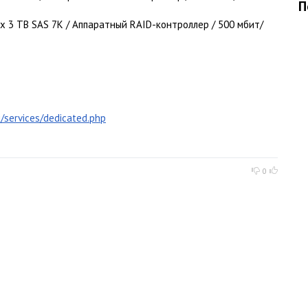
П
2 x 3 TB SAS 7K / Аппаратный RAID-контроллер / 500 мбит/
u/services/dedicated.php
0