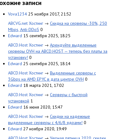
охожие записи
Vova1234
25 ноября 2017, 21:52
ABCVG.net Хостинг
→
Скидка на серверы -30%, 250
Mbps, Anti-DDoS
0
Edward
15 сентября 2025, 18:25
ABCD.Host Хостинг
→
Арендуйте выделенные
серверы OVH на ABCD.HOST — теперь без платы за
установку!
0
Edward
25 сентября 2025, 18:14
ABCD.Host Хостинг
→
Выделенные серверы с
3Gbps на AMD EPYC в дата центре OVH
0
Edward
18 марта 2021, 17:02
ABCD.Host Хостинг
→
Серверы с быстрой
установкой
1
Edward
16 июня 2020, 15:47
ABCD.Host Хостинг
→
Скидки на надежные
выделенные серверы с 4/6/8 ядрами!
0
Edward
27 ноября 2020, 19:49
ABCD.Host Хостинг
→
Черная пятница 2020, скидки