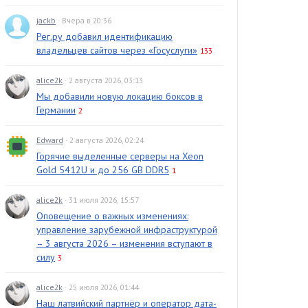
jackb
· Вчера в 20:36
Рег.ру добавил идентификацию
владельцев сайтов через «Госуслуги»
133
alice2k
· 2 августа 2026, 03:13
Мы добавили новую локацию боксов в
Германии
2
Edward
· 2 августа 2026, 02:24
Горячие выделенные серверы на Xeon
Gold 5412U и до 256 GB DDR5
1
alice2k
· 31 июля 2026, 15:57
Оповещение о важных изменениях:
управление зарубежной инфраструктурой
– 3 августа 2026 – изменения вступают в
силу
3
alice2k
· 25 июля 2026, 01:44
Наш латвийский партнёр и оператор дата-