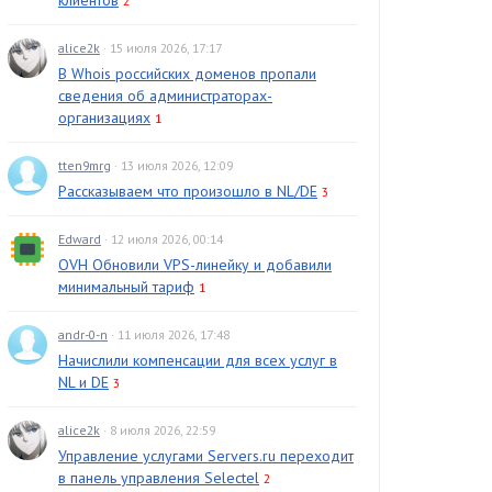
клиентов
2
alice2k
· 15 июля 2026, 17:17
В Whois российских доменов пропали
сведения об администраторах-
организациях
1
tten9mrg
· 13 июля 2026, 12:09
Рассказываем что произошло в NL/DE
3
Edward
· 12 июля 2026, 00:14
OVH Обновили VPS-линейку и добавили
минимальный тариф
1
andr-0-n
· 11 июля 2026, 17:48
Начислили компенсации для всех услуг в
NL и DE
3
alice2k
· 8 июля 2026, 22:59
Управление услугами Servers.ru переходит
в панель управления Selectel
2