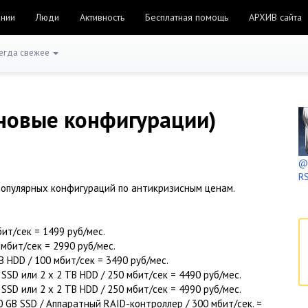
ании
Люди
Активность
Бесплатная помощь
АРХИВ сайта
егда свежее
новые конфигурации)
@h
RS
популярных конфигураций по антикризисным ценам.
бит/сек = 1499 руб/мес.
0 мбит/сек = 2990 руб/мес.
B HDD / 100 мбит/сек = 3490 руб/мес.
 SSD или 2 x 2 TB HDD / 250 мбит/сек = 4490 руб/мес.
 SSD или 2 x 2 TB HDD / 250 мбит/сек = 4990 руб/мес.
00 GB SSD / Аппаратный RAID-контроллер / 300 мбит/сек. =