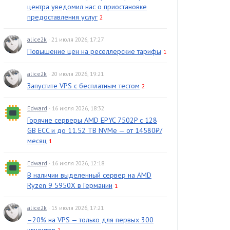
центра уведомил нас о приостановке
предоставления услуг
2
alice2k
· 21 июля 2026, 17:27
Повышение цен на реселлерские тарифы
1
alice2k
· 20 июля 2026, 19:21
Запустите VPS с бесплатным тестом
2
Edward
· 16 июля 2026, 18:32
Горячие серверы AMD EPYC 7502P с 128
GB ECC и до 11.52 TB NVMe — от 14580₽/
месяц
1
Edward
· 16 июля 2026, 12:18
В наличии выделенный сервер на AMD
Ryzen 9 5950X в Германии
1
alice2k
· 15 июля 2026, 17:21
–20% на VPS — только для первых 300