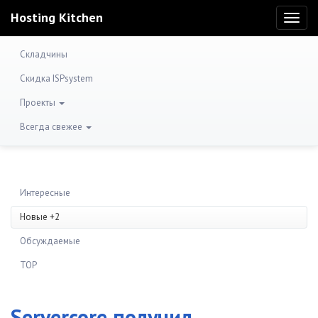
Hosting Kitchen
Toggl
naviga
Складчины
Скидка ISPsystem
Проекты
Всегда свежее
Интересные
Новые +2
Обсуждаемые
TOP
Servercore получил