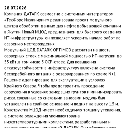
28.07.2026
Компания ДАТАРК совместно с системным интегратором
«ТекФорс Инжиниринг» реализовала проект модульного
центра обработки данных для нефтедобывающей компании
в Якутии. Новый МЦОД предназначен для быстрого создания
ИТ-инфраструктуры, он позволяет ускорить начало работ по
освоению месторождения.
Модульный ЦОД DATARK OPTIMOD рассчитан на шесть
серверных стоек с максимальной мощностью ИT-нагрузки до
55 кВт, в том числе 5 OCP-стоек. Для повышения
отказоустойчивости в инфраструктуру включена система
бесперебойного питания с резервированием по схеме N+1.
Решение адаптировано для эксплуатации в условиях
Крайнего Севера. Чтобы предотвратить проседание
сооружения в условиях замерзших грунтов и минимизировать
риски, связанные со снежными заносами, модуль был
установлен на свайное основание и поднят на высоту 1,5 м.
Конструктив МЦОД имеет необходимую толщину утепления,
а система охлаждения укомплектована
низкотемпературными комплектами, разработанными и
запатентованными компанией ДАТАРК. Они обеспечивают