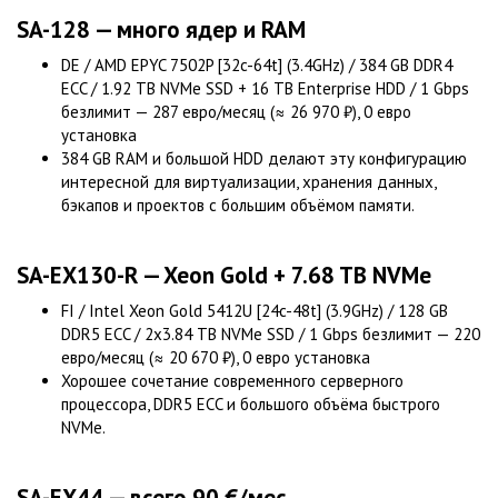
SA-128 — много ядер и RAM
DE / AMD EPYC 7502P [32c-64t] (3.4GHz) / 384 GB DDR4
ECC / 1.92 TB NVMe SSD + 16 TB Enterprise HDD / 1 Gbps
безлимит — 287 евро/месяц (≈ 26 970 ₽), 0 евро
установка
384 GB RAM и большой HDD делают эту конфигурацию
интересной для виртуализации, хранения данных,
бэкапов и проектов с большим объёмом памяти.
SA-EX130-R — Xeon Gold + 7.68 TB NVMe
FI / Intel Xeon Gold 5412U [24c-48t] (3.9GHz) / 128 GB
DDR5 ECC / 2x3.84 TB NVMe SSD / 1 Gbps безлимит — 220
евро/месяц (≈ 20 670 ₽), 0 евро установка
Хорошее сочетание современного серверного
процессора, DDR5 ECC и большого объёма быстрого
NVMe.
SA-EX44 — всего 90 €/мес