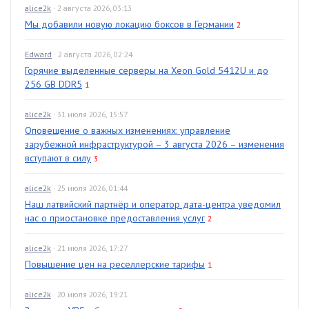
alice2k
· 2 августа 2026, 03:13
Мы добавили новую локацию боксов в Германии
2
Edward
· 2 августа 2026, 02:24
Горячие выделенные серверы на Xeon Gold 5412U и до
256 GB DDR5
1
alice2k
· 31 июля 2026, 15:57
Оповещение о важных изменениях: управление
зарубежной инфраструктурой – 3 августа 2026 – изменения
вступают в силу
3
alice2k
· 25 июля 2026, 01:44
Наш латвийский партнёр и оператор дата-центра уведомил
нас о приостановке предоставления услуг
2
alice2k
· 21 июля 2026, 17:27
Повышение цен на реселлерские тарифы
1
alice2k
· 20 июля 2026, 19:21