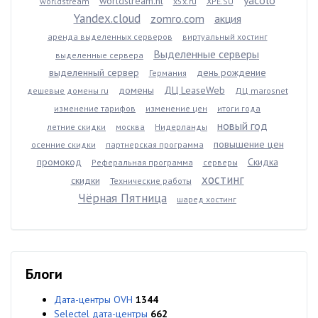
worldstream.nl
worldstream
x5x.ru
XPE.SU
Yandex.cloud
zomro.com
акция
аренда выделенных серверов
виртуальный хостинг
Выделенные серверы
выделенные сервера
выделенный сервер
день рождение
Германия
домены
ДЦ LeaseWeb
дешевые домены ru
ДЦ marosnet
изменение тарифов
изменение цен
итоги года
новый год
летние скидки
москва
Нидерланды
повышение цен
осенние скидки
партнерская программа
промокод
Скидка
Реферальная программа
серверы
хостинг
скидки
Технические работы
Чёрная Пятница
шаред хостинг
Блоги
Дата-центры OVH
1344
Selectel дата-центры
662