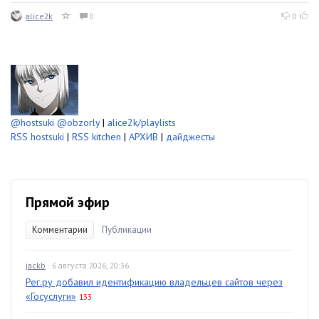
alice2k
0
0
@hostsuki
@obzorly
|
alice2k/playlists
RSS hostsuki
|
RSS kitchen
|
АРХИВ
|
дайджесты
Прямой эфир
Комментарии
Публикации
jackb
· 6 августа 2026, 20:36
Рег.ру добавил идентификацию владельцев сайтов через
«Госуслуги»
133