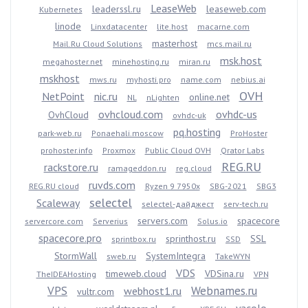
LeaseWeb
leaderssl.ru
leaseweb.com
Kubernetes
linode
Linxdatacenter
lite.host
macarne.com
masterhost
Mail.Ru Cloud Solutions
mcs.mail.ru
msk.host
megahoster.net
minehosting.ru
miran.ru
mskhost
mws.ru
myhosti.pro
name.com
nebius.ai
OVH
NetPoint
nic.ru
online.net
NL
nLighten
ovhcloud.com
ovhdc-us
OvhCloud
ovhdc-uk
pq.hosting
park-web.ru
Ponaehali.moscow
ProHoster
prohoster.info
Proxmox
Public Cloud OVH
Qrator Labs
REG.RU
rackstore.ru
ramageddon.ru
reg.cloud
ruvds.com
REG.RU cloud
Ryzen 9 7950x
SBG-2021
SBG3
selectel
Scaleway
selectel-дайджест
serv-tech.ru
servers.com
spacecore
servercore.com
Serverius
Solus.io
spacecore.pro
sprinthost.ru
SSL
sprintbox.ru
SSD
StormWall
SystemIntegra
sweb.ru
TakeWYN
VDS
timeweb.cloud
VDSina.ru
TheIDEAHosting
VPN
VPS
Webnames.ru
webhost1.ru
vultr.com
yacolo