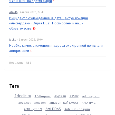
SYS и RISE на время акции
1
Alik46
· 4 июля 2026, 22:40
Инцидент с охлаждением в дата-центре локации
«Амстердам» (Qupra DC2). Постмортем и наши
обязательства
10
jackb
· 1 июля 2026, 19:04
Необходимость изменения адреса электронной почты для
авторизации
1
Весь эфир
·
RSS
Теги
1dedic.ru
4vps.su
1С-Битрикс
9950X
adminvps.ru
amazon-дайджест
aeza.net
Amazon
AMD EPYC
Anti DDoS
AMD Ryzen 9
Anti DDoS защита