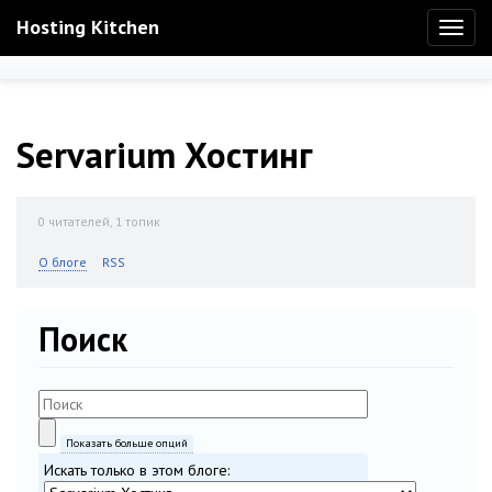
Hosting Kitchen
Toggl
naviga
Servarium Хостинг
0
читателей, 1 топик
О блоге
RSS
Поиск
Показать больше опций
Искать только в этом блоге: