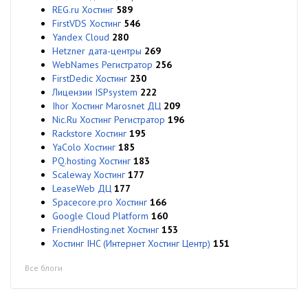
REG.ru Хостинг
589
FirstVDS Хостинг
546
Yandex Cloud
280
Hetzner дата-центры
269
WebNames Регистратор
256
FirstDedic Хостинг
230
Лицензии ISPsystem
222
Ihor Хостинг Marosnet ДЦ
209
Nic.Ru Хостинг Регистратор
196
Rackstore Хостинг
195
YaColo Хостинг
185
PQ.hosting Хостинг
183
Scaleway Хостинг
177
LeaseWeb ДЦ
177
Spacecore.pro Хостинг
166
Google Cloud Platform
160
FriendHosting.net Хостинг
153
Хостинг IHC (Интернет Хостинг Центр)
151
Все блоги