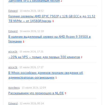
Запустите VPS с бесплатным тестом
2
Edward
· 16 июля 2026, 18:32
Горячие серверы AMD EPYC 7502P с 128 GB ECC и до 11.52
TB NVMe — от 14580₽/месяц
1
Edward
· 16 июля 2026, 12:18
В наличии выделенный сервер на AMD Ryzen 9 5950X в
Германии
1
alice2k
· 15 июля 2026, 17:21
–20% на VPS — только для первых 300 клиентов
2
alice2k
· 15 июля 2026, 17:17
В Whois российских доменов пропали сведения об
администраторах-организациях
1
tten9mrg
· 13 июля 2026, 12:09
Рассказываем что произошло в NL/DE
3
Edward
· 12 июля 2026, 00:14