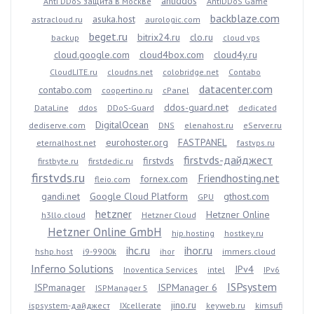
antiddos
Anti DDoS защита в Москве
AntiDDoS Game
backblaze.com
asuka.host
astracloud.ru
aurologic.com
beget.ru
bitrix24.ru
clo.ru
backup
cloud vps
cloud.google.com
cloud4box.com
cloud4y.ru
CloudLITE.ru
cloudns.net
colobridge.net
Contabo
datacenter.com
contabo.com
coopertino.ru
cPanel
ddos-guard.net
DataLine
ddos
DDoS-Guard
dedicated
DigitalOcean
dediserve.com
DNS
elenahost.ru
eServer.ru
eurohoster.org
FASTPANEL
eternalhost.net
fastvps.ru
firstvds-дайджест
firstvds
firstbyte.ru
firstdedic.ru
firstvds.ru
Friendhosting.net
fornex.com
fleio.com
gandi.net
Google Cloud Platform
gthost.com
GPU
hetzner
Hetzner Online
h3llo.cloud
Hetzner Cloud
Hetzner Online GmbH
hip.hosting
hostkey.ru
ihc.ru
ihor.ru
hshp.host
i9-9900k
ihor
immers.cloud
Inferno Solutions
IPv4
Inoventica Services
intel
IPv6
ISPsystem
ISPmanager
ISPManager 6
ISPManager 5
jino.ru
ispsystem-дайджест
IXcellerate
keyweb.ru
kimsufi