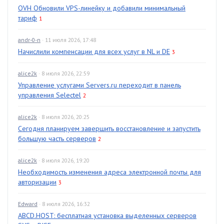
OVH Обновили VPS-линейку и добавили минимальный
тариф
1
andr-0-n
· 11 июля 2026, 17:48
Начислили компенсации для всех услуг в NL и DE
3
alice2k
· 8 июля 2026, 22:59
Управление услугами Servers.ru переходит в панель
управления Selectel
2
alice2k
· 8 июля 2026, 20:25
Сегодня планируем завершить восстановление и запустить
большую часть серверов
2
alice2k
· 8 июля 2026, 19:20
Необходимость изменения адреса электронной почты для
авторизации
3
Edward
· 8 июля 2026, 16:32
ABCD.HOST: бесплатная установка выделенных серверов