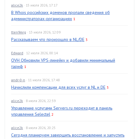
alice2k
· 15 июля 2026, 17:17
В Whois российских доменов пропали сведения об
администраторах-организациях
1
tten9mrg
· 13 июля 2026, 12:09
Рассказываем что произошло в NL/DE
3
Edward
· 12 июля 2026, 00:14
OVH Обновили VPS-линейку и добавили минимальный
тариф
1
andr-0-n
· 11 июля 2026, 17:48
Начислили компенсации для всех услуг в NL и DE
3
alice2k
· 8 июля 2026, 22:59
Управление услугами Servers.ru переходит в панель
управления Selectel
2
alice2k
· 8 июля 2026, 20:25
Сегодня планируем завершить восстановление и запустить