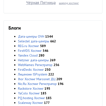
Чёрная Пятница
шаред хостинг
Блоги
Дата-центры OVH
1344
Selectel дата-центры
662
REG.ru Хостинг
589
FirstVDS Хостинг
546
Yandex Cloud
280
Hetzner дата-центры
269
WebNames Регистратор
256
FirstDedic Хостинг
230
Лицензии ISPsystem
222
Ihor Хостинг Marosnet ДЦ
209
Nic.Ru Хостинг Регистратор
196
Rackstore Хостинг
195
YaColo Хостинг
185
PQ.hosting Хостинг
183
Scaleway Хостинг
177