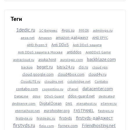
Теги
1dedic.ru
4vps.su
1С-Битрикс
9950X
adminvps.ru
amazon-дайджест
aeza.net
Amazon
AMD EPYC
Anti DDoS
AMD Ryzen 9
Anti DDoS защита
antiddos
Anti DDoS защита в Москве
AntiDDoS Game
backblaze.com
asuka.host
astracloud.ru
aurologic.com
beget.ru
bitrix24.ru
clo.ru
backup
cloud vps
cloud.google.com
cloud4box.com
cloud4y.ru
CloudLITE.ru
cloudns.net
colobridge.net
Contabo
datacenter.com
contabo.com
coopertino.ru
cPanel
ddos-guard.net
DataLine
ddos
DDoS-Guard
dedicated
DigitalOcean
dediserve.com
DNS
elenahost.ru
eServer.ru
eurohoster.org
FASTPANEL
eternalhost.net
fastvps.ru
firstvds-дайджест
firstvds
firstbyte.ru
firstdedic.ru
firstvds.ru
Friendhosting.net
fornex.com
fleio.com