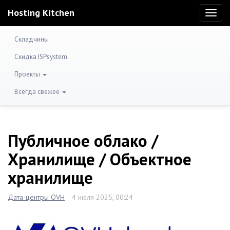
Hosting Kitchen
Toggl
naviga
Складчины
Скидка ISPsystem
Проекты
Всегда свежее
Публичное облако /
Хранилище / Объектное
хранилище
Дата-центры OVH
4 июля 2025, 00:24