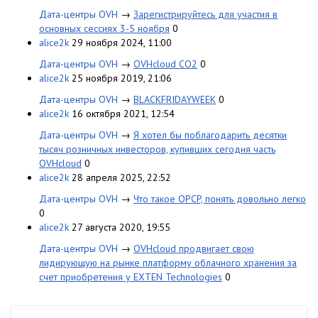
Дата-центры OVH
→
Зарегистрируйтесь для участия в
основных сессиях 3-5 ноября
0
alice2k
29 ноября 2024, 11:00
Дата-центры OVH
→
OVHcloud CO2
0
alice2k
25 ноября 2019, 21:06
Дата-центры OVH
→
BLACKFRIDAYWEEK
0
alice2k
16 октября 2021, 12:54
Дата-центры OVH
→
Я хотел бы поблагодарить десятки
тысяч розничных инвесторов, купивших сегодня часть
OVHcloud
0
alice2k
28 апреля 2025, 22:52
Дата-центры OVH
→
Что такое OPCP, понять довольно легко
0
alice2k
27 августа 2020, 19:55
Дата-центры OVH
→
OVHcloud продвигает свою
лидирующую на рынке платформу облачного хранения за
счет приобретения у EXTEN Technologies
0