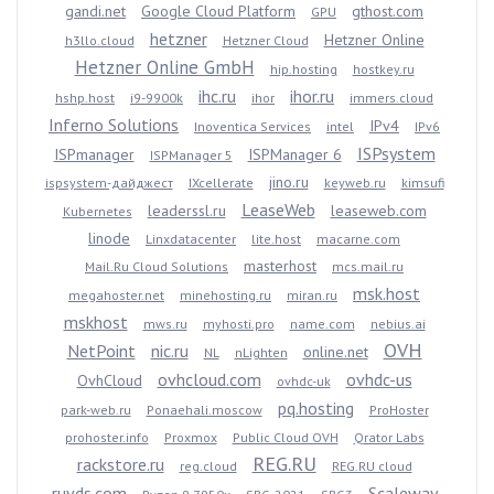
gandi.net
Google Cloud Platform
gthost.com
GPU
hetzner
Hetzner Online
h3llo.cloud
Hetzner Cloud
Hetzner Online GmbH
hip.hosting
hostkey.ru
ihc.ru
ihor.ru
hshp.host
i9-9900k
ihor
immers.cloud
Inferno Solutions
IPv4
Inoventica Services
intel
IPv6
ISPsystem
ISPmanager
ISPManager 6
ISPManager 5
jino.ru
ispsystem-дайджест
IXcellerate
keyweb.ru
kimsufi
LeaseWeb
leaderssl.ru
leaseweb.com
Kubernetes
linode
Linxdatacenter
lite.host
macarne.com
masterhost
Mail.Ru Cloud Solutions
mcs.mail.ru
msk.host
megahoster.net
minehosting.ru
miran.ru
mskhost
mws.ru
myhosti.pro
name.com
nebius.ai
OVH
NetPoint
nic.ru
online.net
NL
nLighten
ovhcloud.com
ovhdc-us
OvhCloud
ovhdc-uk
pq.hosting
park-web.ru
Ponaehali.moscow
ProHoster
prohoster.info
Proxmox
Public Cloud OVH
Qrator Labs
REG.RU
rackstore.ru
reg.cloud
REG.RU cloud
ruvds.com
Scaleway