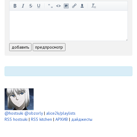
-
-
-
-
-
-
-
-
-
-
-
-
-
-
-
-
-
-
-
-
-
-
-
-
добавить
предпросмотр
-
-
-
-
-
-
@hostsuki
@obzorly
|
alice2k/playlists
RSS hostsuki
|
RSS kitchen
|
АРХИВ
|
дайджесты