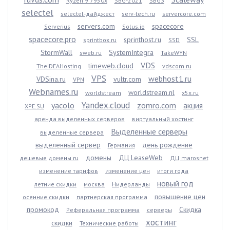
Ryzen 9 7950x
SBG-2021
SBG3
selectel
selectel-дайджест
serv-tech.ru
servercore.com
servers.com
spacecore
Serverius
Solus.io
spacecore.pro
sprinthost.ru
SSL
sprintbox.ru
SSD
StormWall
SystemIntegra
sweb.ru
TakeWYN
VDS
timeweb.cloud
TheIDEAHosting
vdscom.ru
VPS
webhost1.ru
VDSina.ru
vultr.com
VPN
Webnames.ru
worldstream.nl
worldstream
x5x.ru
Yandex.cloud
yacolo
zomro.com
акция
XPE.SU
аренда выделенных серверов
виртуальный хостинг
Выделенные серверы
выделенные сервера
выделенный сервер
день рождение
Германия
домены
ДЦ LeaseWeb
дешевые домены ru
ДЦ marosnet
изменение тарифов
изменение цен
итоги года
новый год
летние скидки
москва
Нидерланды
повышение цен
осенние скидки
партнерская программа
промокод
Скидка
Реферальная программа
серверы
хостинг
скидки
Технические работы