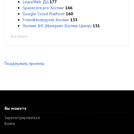
LeaseWeb ДЦ
177
Spacecore.pro Хостинг
166
Google Cloud Platform
160
FriendHosting.net Хостинг
153
Хостинг IHC (Интернет Хостинг Центр)
151
Все блоги
Поддержать проекты
Вы можете
Зарегистрироваться
Войти