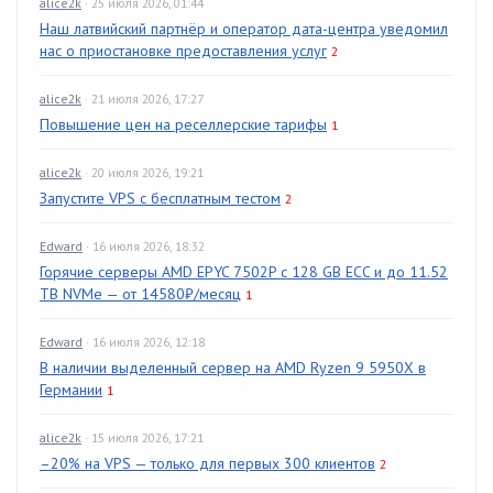
alice2k
· 25 июля 2026, 01:44
Наш латвийский партнёр и оператор дата-центра уведомил
нас о приостановке предоставления услуг
2
alice2k
· 21 июля 2026, 17:27
Повышение цен на реселлерские тарифы
1
alice2k
· 20 июля 2026, 19:21
Запустите VPS с бесплатным тестом
2
Edward
· 16 июля 2026, 18:32
Горячие серверы AMD EPYC 7502P с 128 GB ECC и до 11.52
TB NVMe — от 14580₽/месяц
1
Edward
· 16 июля 2026, 12:18
В наличии выделенный сервер на AMD Ryzen 9 5950X в
Германии
1
alice2k
· 15 июля 2026, 17:21
–20% на VPS — только для первых 300 клиентов
2