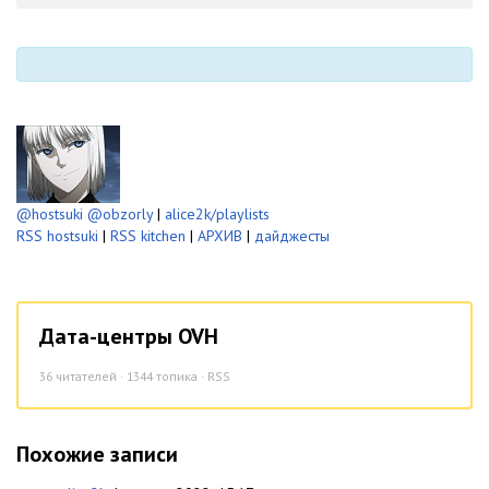
-
-
@hostsuki
@obzorly
|
alice2k/playlists
RSS hostsuki
|
RSS kitchen
|
АРХИВ
|
дайджесты
Дата-центры OVH
36
читателей · 1344 топика ·
RSS
Похожие записи