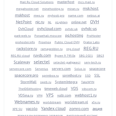
masterhost
Mail.Ru Cloud Solutions
mcs.mail.ru
msk.host
megahoster.net
minehosting.ru
miran.ru
mskhost
mws.ru
myhosti.pro
name.com
nebius.ai
OVH
NetPoint
nic.ru
online.net
NL
nLighten
ovhcloud.com
ovhdc-us
OvhCloud
ovhdc-uk
pq.hosting
park-web.ru
Ponaehali.moscow
ProHoster
prohoster.info
Proxmox
Public Cloud OVH
Qrator Labs
REG.RU
rackstore.ru
ramageddon.ru
reg.cloud
ruvds.com
REG.RU cloud
Ryzen 9 7950x
SBG-2021
SBG3
selectel
Scaleway
selectel-дайджест
serv-tech.ru
servers.com
spacecore
servercore.com
Serverius
Solus.io
spacecore.pro
sprinthost.ru
SSL
sprintbox.ru
SSD
StormWall
SystemIntegra
sweb.ru
TakeWYN
VDS
timeweb.cloud
TheIDEAHosting
vdscom.ru
VPS
webhost1.ru
VDSina.ru
vultr.com
VPN
Webnames.ru
worldstream.nl
worldstream
x5x.ru
Yandex.cloud
yacolo
zomro.com
акция
XPE.SU
аренда выделенных серверов
виртуальный хостинг