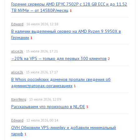
Горячие серверы AMD EPYC 7502P с 128 GB ECC и до 11.52
TB NVMe — от 14580₽/месяц
1
Edward
· 16 июля 2026, 12:18
В наличии выделенный сервер на AMD Ryzen 9 5950X в
Германии
1
alice2k
· 15 июля 2026, 17:21
–20% на VPS — только для первых 300 клиентов
2
alice2k
· 15 июля 2026, 17:17
В Whois российских доменов пропали сведения об
администраторах-организациях
1
tten9mrg
· 13 июля 2026, 12:09
Рассказываем что произошло в NL/DE
3
Edward
· 12 июля 2026, 00:14
OVH Обновили VPS-линейку и добавили минимальный
тариф
1