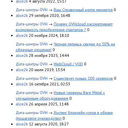
alice2k
4 августа 2022, 15:17
Дата-центры OVH
→
Ваш Справочный центр меняется
0
alice2k
29 октября 2020, 16:48
Дата-центры OVH
→
Почему OVHcloud рассматривает
возможность приобретения стартапов ?
0
alice2k
20 ноября 2024, 18:10
Дата-центры OVH
→
Черная пятница, скидки до 50% на
облачные решения!
0
alice2k
28 ноября 2025, 14:44
Дата-центры OVH
→
WebCloud / VOD
0
alice2k
20 июля 2019, 13:54
Дата-центры OVH
→
Существует только 100 серверов
0
alice2k
16 октября 2021, 02:53
Дата-центры OVH
→
Новые серверы Bare Metal с
улучшенным оборудованием
0
alice2k
26 апреля 2025, 11:48
Дата-центры OVH
→
Хостинг блокчейн-узлов в облаке
(пошаговое руководство)
0
alice2k
12 августа 2020, 18:27