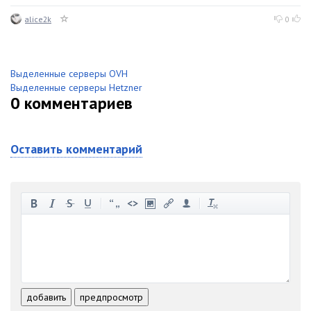
alice2k
0
Выделенные серверы OVH
Выделенные серверы Hetzner
0
комментариев
Оставить комментарий
-
-
-
-
-
-
-
-
-
-
-
-
-
-
-
-
-
-
-
-
-
-
-
-
добавить
предпросмотр
-
-
-
-