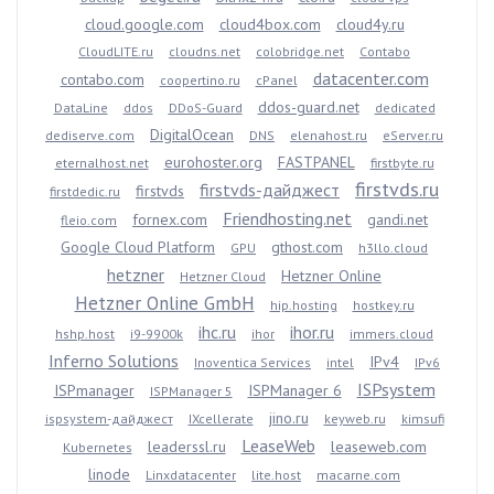
cloud.google.com
cloud4box.com
cloud4y.ru
CloudLITE.ru
cloudns.net
colobridge.net
Contabo
datacenter.com
contabo.com
coopertino.ru
cPanel
ddos-guard.net
DataLine
ddos
DDoS-Guard
dedicated
DigitalOcean
dediserve.com
DNS
elenahost.ru
eServer.ru
eurohoster.org
FASTPANEL
eternalhost.net
firstbyte.ru
firstvds.ru
firstvds-дайджест
firstvds
firstdedic.ru
Friendhosting.net
fornex.com
gandi.net
fleio.com
Google Cloud Platform
gthost.com
GPU
h3llo.cloud
hetzner
Hetzner Online
Hetzner Cloud
Hetzner Online GmbH
hip.hosting
hostkey.ru
ihc.ru
ihor.ru
hshp.host
i9-9900k
ihor
immers.cloud
Inferno Solutions
IPv4
Inoventica Services
intel
IPv6
ISPsystem
ISPmanager
ISPManager 6
ISPManager 5
jino.ru
ispsystem-дайджест
IXcellerate
keyweb.ru
kimsufi
LeaseWeb
leaderssl.ru
leaseweb.com
Kubernetes
linode
Linxdatacenter
lite.host
macarne.com