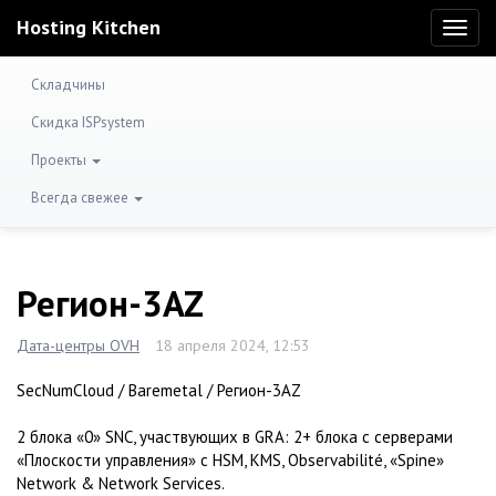
Hosting Kitchen
Toggl
naviga
Складчины
Скидка ISPsystem
Проекты
Всегда свежее
Регион-3AZ
Дата-центры OVH
18 апреля 2024, 12:53
SecNumCloud / Baremetal / Регион-3AZ
2 блока «0» SNC, участвующих в GRA: 2+ блока с серверами
«Плоскости управления» с HSM, KMS, Observabilité, «Spine»
Network & Network Services.