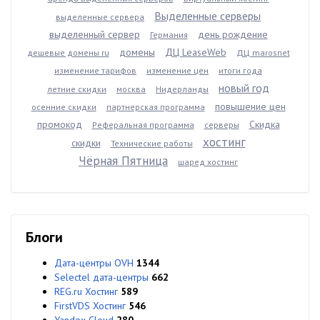
Выделенные серверы
выделенные сервера
выделенный сервер
день рождение
Германия
домены
ДЦ LeaseWeb
дешевые домены ru
ДЦ marosnet
изменение тарифов
изменение цен
итоги года
новый год
летние скидки
москва
Нидерланды
повышение цен
осенние скидки
партнерская программа
промокод
Скидка
Реферальная программа
серверы
хостинг
скидки
Технические работы
Чёрная Пятница
шаред хостинг
Блоги
Дата-центры OVH
1344
Selectel дата-центры
662
REG.ru Хостинг
589
FirstVDS Хостинг
546