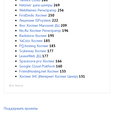
Yandex Cloud
280
Hetzner дата-центры
269
WebNames Регистратор
256
FirstDedic Хостинг
230
Лицензии ISPsystem
222
Ihor Хостинг Marosnet ДЦ
209
Nic.Ru Хостинг Регистратор
196
Rackstore Хостинг
195
YaColo Хостинг
185
PQ.hosting Хостинг
183
Scaleway Хостинг
177
LeaseWeb ДЦ
177
Spacecore.pro Хостинг
166
Google Cloud Platform
160
FriendHosting.net Хостинг
153
Хостинг IHC (Интернет Хостинг Центр)
151
Все блоги
Поддержать проекты