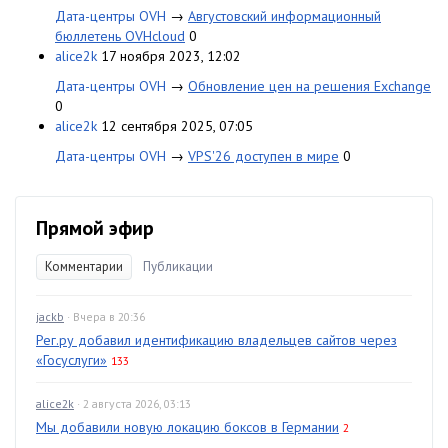
Дата-центры OVH
→
Августовский информационный
бюллетень OVHcloud
0
alice2k
17 ноября 2023, 12:02
Дата-центры OVH
→
Обновление цен на решения Exchange
0
alice2k
12 сентября 2025, 07:05
Дата-центры OVH
→
VPS'26 доступен в мире
0
Прямой эфир
Комментарии
Публикации
jackb
· Вчера в 20:36
Рег.ру добавил идентификацию владельцев сайтов через
«Госуслуги»
133
alice2k
· 2 августа 2026, 03:13
Мы добавили новую локацию боксов в Германии
2