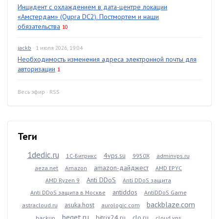
Инцидент с охлаждением в дата-центре локации
«Амстердам» (Qupra DC2). Постмортем и наши
обязательства
10
jackb
· 1 июля 2026, 19:04
Необходимость изменения адреса электронной почты для
авторизации
1
Весь эфир
·
RSS
Теги
1dedic.ru
4vps.su
1С-Битрикс
9950X
adminvps.ru
amazon-дайджест
aeza.net
Amazon
AMD EPYC
Anti DDoS
AMD Ryzen 9
Anti DDoS защита
antiddos
Anti DDoS защита в Москве
AntiDDoS Game
backblaze.com
asuka.host
astracloud.ru
aurologic.com
beget.ru
bitrix24.ru
clo.ru
backup
cloud vps