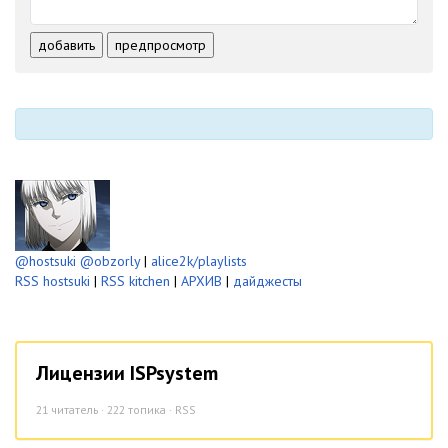
-
-
-
-
-
-
-
-
добавить
предпросмотр
-
-
-
-
-
-
@hostsuki
@obzorly
|
alice2k/playlists
RSS hostsuki
|
RSS kitchen
|
АРХИВ
|
дайджесты
Лицензии ISPsystem
21
читатель · 222 топика ·
RSS