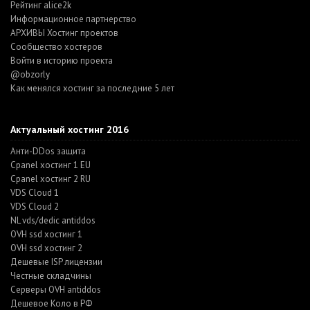
Рейтинг alice2k
Информационное партнерство
АРХИВЫ Хостинг проектов
Cообщество хостеров
Войти в историю проекта
@obzorly
Как менялся хостинг за последние 5 лет
Актуальный хостинг 2016
Анти-DDos защита
Cpanel хостинг 1 EU
Cpanel хостинг 2 RU
VDS Cloud 1
VDS Cloud 2
NL vds/dedic antiddos
OVH ssd хостинг 1
OVH ssd хостинг 2
Дешевые ISP лицензии
Честные складчины
Серверы OVH antiddos
Дешевое Коло в РФ