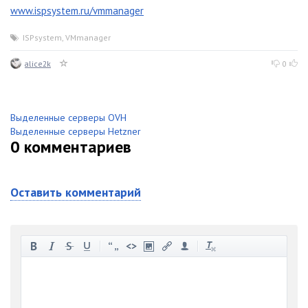
www.ispsystem.ru/vmmanager
ISPsystem
,
VMmanager
alice2k
0
Выделенные серверы OVH
Выделенные серверы Hetzner
0
комментариев
Оставить комментарий
-
-
-
-
-
-
-
-
-
-
-
-
-
-
-
-