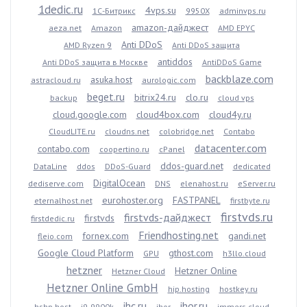
1dedic.ru
4vps.su
1С-Битрикс
9950X
adminvps.ru
amazon-дайджест
aeza.net
Amazon
AMD EPYC
Anti DDoS
AMD Ryzen 9
Anti DDoS защита
antiddos
Anti DDoS защита в Москве
AntiDDoS Game
backblaze.com
asuka.host
astracloud.ru
aurologic.com
beget.ru
bitrix24.ru
clo.ru
backup
cloud vps
cloud.google.com
cloud4box.com
cloud4y.ru
CloudLITE.ru
cloudns.net
colobridge.net
Contabo
datacenter.com
contabo.com
coopertino.ru
cPanel
ddos-guard.net
DataLine
ddos
DDoS-Guard
dedicated
DigitalOcean
dediserve.com
DNS
elenahost.ru
eServer.ru
eurohoster.org
FASTPANEL
eternalhost.net
firstbyte.ru
firstvds.ru
firstvds-дайджест
firstvds
firstdedic.ru
Friendhosting.net
fornex.com
gandi.net
fleio.com
Google Cloud Platform
gthost.com
GPU
h3llo.cloud
hetzner
Hetzner Online
Hetzner Cloud
Hetzner Online GmbH
hip.hosting
hostkey.ru
ihc.ru
ihor.ru
hshp.host
i9-9900k
ihor
immers.cloud