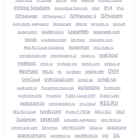
Inferno Solutions
IPv4
Inoventica Services
intel
IPv6
ISPsystem
ISPmanager
ISPManager 6
ISPManager 5
jino.ru
ispsystem-дайджест
IXcellerate
keyweb.ru
kimsufi
LeaseWeb
leaderssl.ru
leaseweb.com
Kubernetes
linode
Linxdatacenter
lite.host
macarne.com
masterhost
Mail.Ru Cloud Solutions
mcs.mail.ru
msk.host
megahoster.net
minehosting.ru
miran.ru
mskhost
mws.ru
myhosti.pro
name.com
nebius.ai
OVH
NetPoint
nic.ru
online.net
NL
nLighten
ovhcloud.com
ovhdc-us
OvhCloud
ovhdc-uk
pq.hosting
park-web.ru
Ponaehali.moscow
ProHoster
prohoster.info
Proxmox
Public Cloud OVH
Qrator Labs
REG.RU
rackstore.ru
ramageddon.ru
reg.cloud
ruvds.com
REG.RU cloud
Ryzen 9 7950x
SBG-2021
SBG3
selectel
Scaleway
selectel-дайджест
serv-tech.ru
servers.com
spacecore
servercore.com
Serverius
Solus.io
spacecore.pro
sprinthost.ru
SSL
sprintbox.ru
SSD