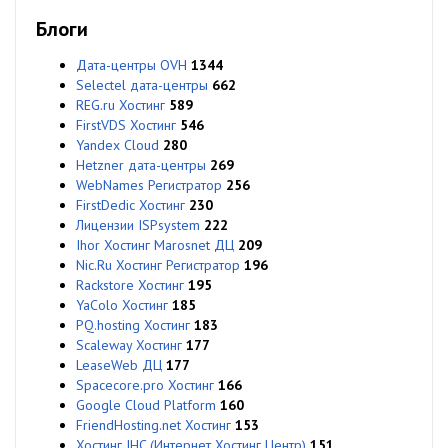
Блоги
Дата-центры OVH
1344
Selectel дата-центры
662
REG.ru Хостинг
589
FirstVDS Хостинг
546
Yandex Cloud
280
Hetzner дата-центры
269
WebNames Регистратор
256
FirstDedic Хостинг
230
Лицензии ISPsystem
222
Ihor Хостинг Marosnet ДЦ
209
Nic.Ru Хостинг Регистратор
196
Rackstore Хостинг
195
YaColo Хостинг
185
PQ.hosting Хостинг
183
Scaleway Хостинг
177
LeaseWeb ДЦ
177
Spacecore.pro Хостинг
166
Google Cloud Platform
160
FriendHosting.net Хостинг
153
Хостинг IHC (Интернет Хостинг Центр)
151