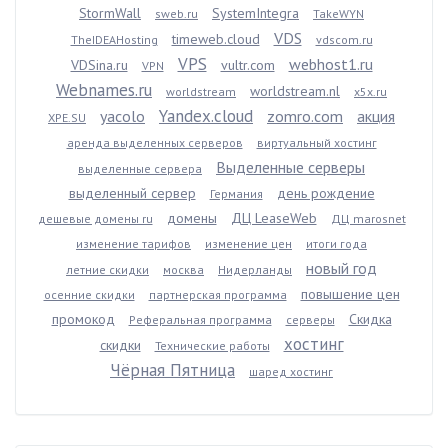
StormWall
SystemIntegra
sweb.ru
TakeWYN
VDS
timeweb.cloud
TheIDEAHosting
vdscom.ru
VPS
webhost1.ru
VDSina.ru
vultr.com
VPN
Webnames.ru
worldstream.nl
worldstream
x5x.ru
Yandex.cloud
yacolo
zomro.com
акция
XPE.SU
аренда выделенных серверов
виртуальный хостинг
Выделенные серверы
выделенные сервера
выделенный сервер
день рождение
Германия
домены
ДЦ LeaseWeb
дешевые домены ru
ДЦ marosnet
изменение тарифов
изменение цен
итоги года
новый год
летние скидки
москва
Нидерланды
повышение цен
осенние скидки
партнерская программа
промокод
Скидка
Реферальная программа
серверы
хостинг
скидки
Технические работы
Чёрная Пятница
шаред хостинг