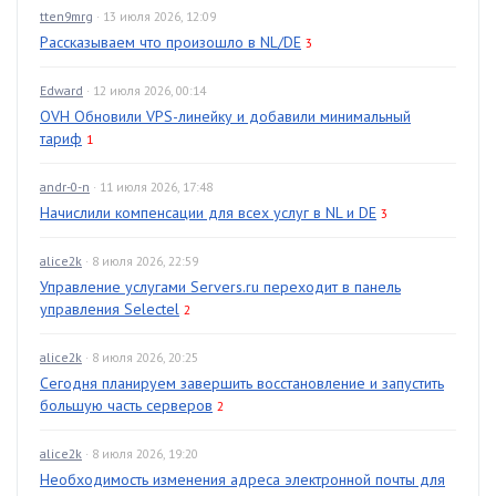
tten9mrg
· 13 июля 2026, 12:09
Рассказываем что произошло в NL/DE
3
Edward
· 12 июля 2026, 00:14
OVH Обновили VPS-линейку и добавили минимальный
тариф
1
andr-0-n
· 11 июля 2026, 17:48
Начислили компенсации для всех услуг в NL и DE
3
alice2k
· 8 июля 2026, 22:59
Управление услугами Servers.ru переходит в панель
управления Selectel
2
alice2k
· 8 июля 2026, 20:25
Сегодня планируем завершить восстановление и запустить
большую часть серверов
2
alice2k
· 8 июля 2026, 19:20
Необходимость изменения адреса электронной почты для