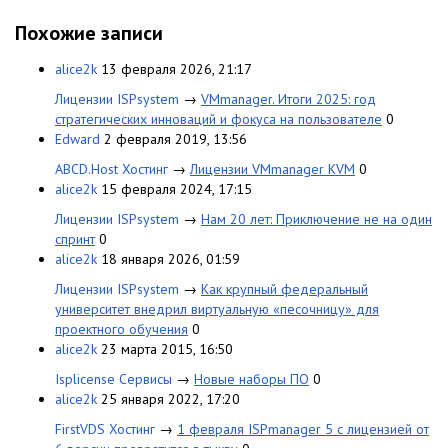
Похожие записи
alice2k
13 февраля 2026, 21:17
Лицензии ISPsystem
→
VMmanager. Итоги 2025: год
стратегических инноваций и фокуса на пользователе
0
Edward
2 февраля 2019, 13:56
ABCD.Host Хостинг
→
Лицензии VMmanager KVM
0
alice2k
15 февраля 2024, 17:15
Лицензии ISPsystem
→
Нам 20 лет: Приключение не на один
спринт
0
alice2k
18 января 2026, 01:59
Лицензии ISPsystem
→
Как крупный федеральный
университет внедрил виртуальную «песочницу» для
проектного обучения
0
alice2k
23 марта 2015, 16:50
Isplicense Сервисы
→
Новые наборы ПО
0
alice2k
25 января 2022, 17:20
FirstVDS Хостинг
→
1 февраля ISPmanager 5 с лицензией от