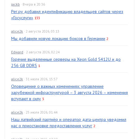
jackb
· Вчера в 20:36
Рег.ру добавил идентификацию владельцев сайтов через
«Госуслуги»
133
alice2k
· 2 августа 2026, 03:13
Мы добавили новую локацию боксов в Германии
2
Edward
· 2 августа 2026, 02:24
Горячие выделенные серверы на Xeon Gold 5412U и до
256 GB DDR5
1
alice2k
· 31 июля 2026, 15:57
Оповещение о важных изменениях: управление
зарубежной инфраструктурой – 3 августа 2026 – изменения
вступают в силу
3
alice2k
· 25 июля 2026, 01:44
Наш латвийский партнёр и оператор дата-центра уведомил
нас о приостановке предоставления услуг
2