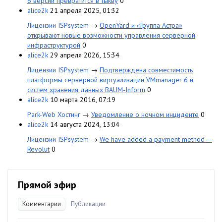
6 версии превратится в тыкву
0
alice2k
21 апреля 2025, 01:32
Лицензии ISPsystem
→
OpenYard и «Группа Астра»
открывают новые возможности управления серверной
инфраструктурой
0
alice2k
29 апреля 2026, 15:34
Лицензии ISPsystem
→
Подтверждена совместимость
платформы серверной виртуализации VMmanager 6 и
систем хранения данных BAUM-Inform
0
alice2k
10 марта 2016, 07:19
Park-Web Хостинг
→
Уведомление о ночном инциденте
0
alice2k
14 августа 2024, 13:04
Лицензии ISPsystem
→
We have added a payment method —
Revolut
0
Прямой эфир
Комментарии
Публикации