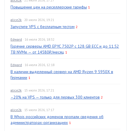
alice2k
· 21 июля 2026, 17:27
Повышение цен на реселлерские тарифы
1
alice2k
· 20 июля 2026, 19:21
Запустите VPS с бесплатным тестом
2
Edward
· 16 июля 2026, 18:32
Горячие серверы AMD EPYC 7502P с 128 GB ECC и до 11.52
TB NVMe — от 14580₽/месяц
1
Edward
· 16 июля 2026, 12:18
В наличии выделенный сервер на AMD Ryzen 9 5950X в
Германии
1
alice2k
· 15 июля 2026, 17:21
–20% на VPS — только для первых 300 клиентов
2
alice2k
· 15 июля 2026, 17:17
В Whois российских доменов пропали сведения об
администраторах-организациях
1