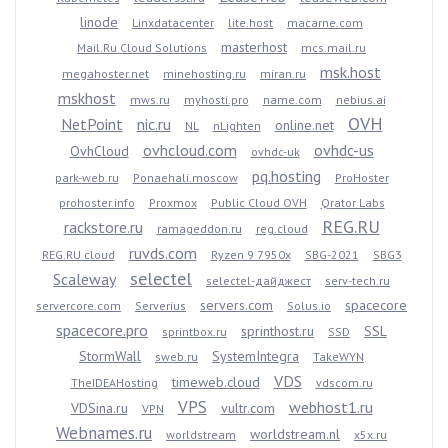
linode
Linxdatacenter
lite.host
macarne.com
masterhost
Mail.Ru Cloud Solutions
mcs.mail.ru
msk.host
megahoster.net
minehosting.ru
miran.ru
mskhost
mws.ru
myhosti.pro
name.com
nebius.ai
OVH
NetPoint
nic.ru
online.net
NL
nLighten
ovhcloud.com
ovhdc-us
OvhCloud
ovhdc-uk
pq.hosting
park-web.ru
Ponaehali.moscow
ProHoster
prohoster.info
Proxmox
Public Cloud OVH
Qrator Labs
REG.RU
rackstore.ru
ramageddon.ru
reg.cloud
ruvds.com
REG.RU cloud
Ryzen 9 7950x
SBG-2021
SBG3
selectel
Scaleway
selectel-дайджест
serv-tech.ru
servers.com
spacecore
servercore.com
Serverius
Solus.io
spacecore.pro
sprinthost.ru
SSL
sprintbox.ru
SSD
StormWall
SystemIntegra
sweb.ru
TakeWYN
VDS
timeweb.cloud
TheIDEAHosting
vdscom.ru
VPS
webhost1.ru
VDSina.ru
vultr.com
VPN
Webnames.ru
worldstream.nl
worldstream
x5x.ru