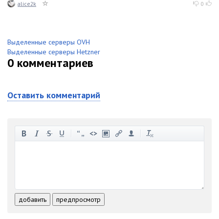
alice2k
0
Выделенные серверы OVH
Выделенные серверы Hetzner
0
комментариев
Оставить комментарий
-
-
-
-
-
-
-
-
-
-
-
-
-
-
-
-
-
-
-
-
-
-
-
-
добавить
предпросмотр
-
-
-
-
-
-