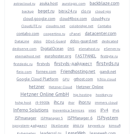
backblaze.com
asuka.host
astracloud.ru
aurologic.com
beget.ru
bitrix24.ru
clo.ru
backup
cloud vps
cloud.google.com
cloud4box.com
cloud4y.ru
CloudLITE.ru
cloudns.net
colobridge.net
Contabo
datacenter.com
contabo.com
coopertino.ru
cPanel
ddos-guard.net
DataLine
ddos
DDoS-Guard
dedicated
DigitalOcean
dediserve.com
DNS
elenahost.ru
eServer.ru
eurohoster.org
FASTPANEL
eternalhost.net
firstbyte.ru
firstvds.ru
firstvds-дайджест
firstvds
firstdedic.ru
Friendhosting.net
fornex.com
gandi.net
fleio.com
Google Cloud Platform
gthost.com
GPU
h3llo.cloud
hetzner
Hetzner Online
Hetzner Cloud
Hetzner Online GmbH
hip.hosting
hostkey.ru
ihc.ru
ihor.ru
hshp.host
i9-9900k
ihor
immers.cloud
Inferno Solutions
IPv4
Inoventica Services
intel
IPv6
ISPsystem
ISPmanager
ISPManager 6
ISPManager 5
jino.ru
ispsystem-дайджест
IXcellerate
keyweb.ru
kimsufi
LeaseWeb
leaderssl.ru
leaseweb.com
Kubernetes