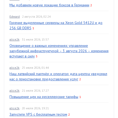
Мы добавили новую локацию боксов в Германии
2
Edward
· 2 августа 2026, 02:24
Горячие выделенные серверы на Xeon Gold 5412U и до
256 GB DDR5
1
alice2k
· 31 июля 2026, 15:57
Оповещение о важных изменениях: управление
зарубежной инфраструктурой – 3 августа 2026 – изменения
вступают в силу
3
alice2k
· 25 июля 2026, 01:44
Наш латвийский партнёр и оператор дата-центра уведомил
нас о приостановке предоставления услуг
2
alice2k
· 21 июля 2026, 17:27
Повышение цен на реселлерские тарифы
1
alice2k
· 20 июля 2026, 19:21
Запустите VPS с бесплатным тестом
2