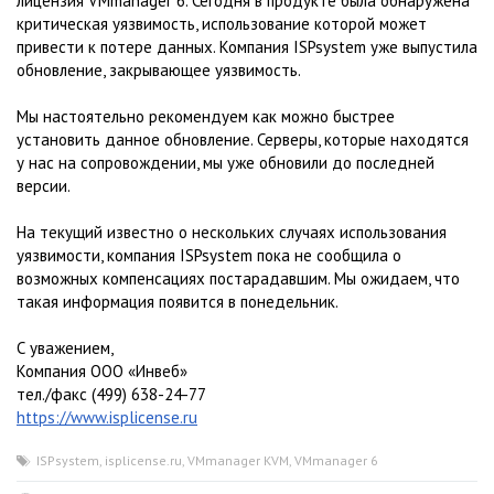
лицензия VMmanager 6. Сегодня в продукте была обнаружена
критическая уязвимость, использование которой может
привести к потере данных. Компания ISPsystem уже выпустила
обновление, закрывающее уязвимость.
Мы настоятельно рекомендуем как можно быстрее
установить данное обновление. Серверы, которые находятся
у нас на сопровождении, мы уже обновили до последней
версии.
На текущий известно о нескольких случаях использования
уязвимости, компания ISPsystem пока не сообщила о
возможных компенсациях постарадавшим. Мы ожидаем, что
такая информация появится в понедельник.
С уважением,
Компания ООО «Инвеб»
тел./факс (499) 638-24-77
https://www.isplicense.ru
ISPsystem
,
isplicense.ru
,
VMmanager KVM
,
VMmanager 6