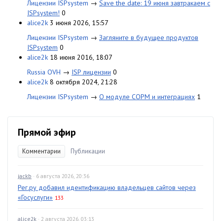
Лицензии ISPsystem
→
Save the date: 19 июня завтракаем с
ISPsystem!
0
alice2k
3 июня 2026, 15:57
Лицензии ISPsystem
→
Загляните в будущее продуктов
ISPsystem
0
alice2k
18 июня 2016, 18:07
Russia OVH
→
ISP лицензии
0
alice2k
8 октября 2024, 21:28
Лицензии ISPsystem
→
О модуле СОРМ и интеграциях
1
Прямой эфир
Комментарии
Публикации
jackb
· 6 августа 2026, 20:36
Рег.ру добавил идентификацию владельцев сайтов через
«Госуслуги»
133
alice2k
· 2 августа 2026, 03:13