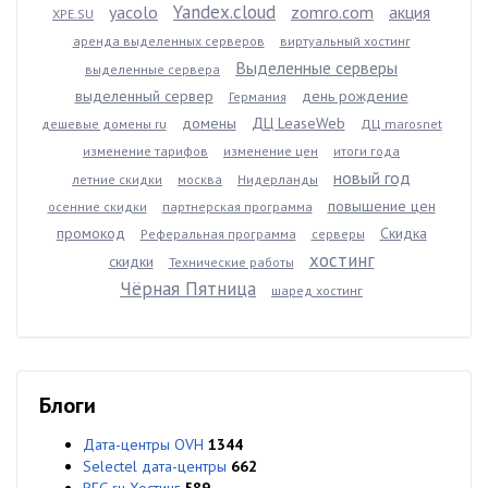
Yandex.cloud
yacolo
zomro.com
акция
XPE.SU
аренда выделенных серверов
виртуальный хостинг
Выделенные серверы
выделенные сервера
выделенный сервер
день рождение
Германия
домены
ДЦ LeaseWeb
дешевые домены ru
ДЦ marosnet
изменение тарифов
изменение цен
итоги года
новый год
летние скидки
москва
Нидерланды
повышение цен
осенние скидки
партнерская программа
промокод
Скидка
Реферальная программа
серверы
хостинг
скидки
Технические работы
Чёрная Пятница
шаред хостинг
Блоги
Дата-центры OVH
1344
Selectel дата-центры
662