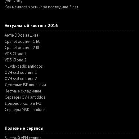
@obzorly
Как менялся хостинг за последние 5 лет
Актуальный хостинг 2016
Анти-DDos защита
Cpanel хостинг 1 EU
Cpanel хостинг 2 RU
VDS Cloud 1
VDS Cloud 2
NL vds/dedic antiddos
OVH ssd хостинг 1
OVH ssd хостинг 2
Дешевые ISP лицензии
Честные складчины
Серверы OVH antiddos
Дешевое Коло в РФ
Серверы MSK antiddos
Полезные сервисы
Быстрый VPN сервис