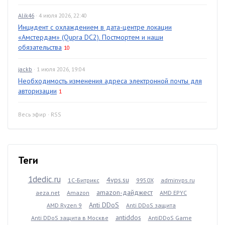
Alik46
· 4 июля 2026, 22:40
Инцидент с охлаждением в дата-центре локации
«Амстердам» (Qupra DC2). Постмортем и наши
обязательства
10
jackb
· 1 июля 2026, 19:04
Необходимость изменения адреса электронной почты для
авторизации
1
Весь эфир
·
RSS
Теги
1dedic.ru
4vps.su
1С-Битрикс
9950X
adminvps.ru
amazon-дайджест
aeza.net
Amazon
AMD EPYC
Anti DDoS
AMD Ryzen 9
Anti DDoS защита
antiddos
Anti DDoS защита в Москве
AntiDDoS Game