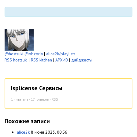
@hostsuki
@obzorly
|
alice2k/playlists
RSS hostsuki
|
RSS kitchen
|
АРХИВ
|
дайджесты
Isplicense Сервисы
1
читатель · 17 топиков ·
RSS
Похожие записи
alice2k
8 июня 2023, 00:56