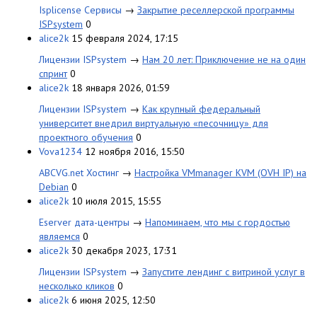
Isplicense Сервисы
→
Закрытие реселлерской программы
ISPsystem
0
alice2k
15 февраля 2024, 17:15
Лицензии ISPsystem
→
Нам 20 лет: Приключение не на один
спринт
0
alice2k
18 января 2026, 01:59
Лицензии ISPsystem
→
Как крупный федеральный
университет внедрил виртуальную «песочницу» для
проектного обучения
0
Vova1234
12 ноября 2016, 15:50
ABCVG.net Хостинг
→
Настройка VMmanager KVM (OVH IP) на
Debian
0
alice2k
10 июля 2015, 15:55
Eserver дата-центры
→
Напоминаем, что мы с гордостью
являемся
0
alice2k
30 декабря 2023, 17:31
Лицензии ISPsystem
→
Запустите лендинг с витриной услуг в
несколько кликов
0
alice2k
6 июня 2025, 12:50