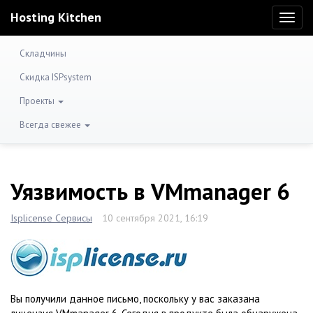
Hosting Kitchen
Toggl
naviga
Складчины
Скидка ISPsystem
Проекты
Всегда свежее
Уязвимость в VMmanager 6
Isplicense Сервисы
10 сентября 2021, 16:19
Вы получили данное письмо, поскольку у вас заказана