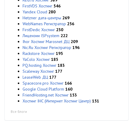
REG.ru Хостинг
589
FirstVDS Хостинг
546
Yandex Cloud
280
Hetzner дата-центры
269
WebNames Регистратор
256
FirstDedic Хостинг
230
Лицензии ISPsystem
222
Ihor Хостинг Marosnet ДЦ
209
Nic.Ru Хостинг Регистратор
196
Rackstore Хостинг
195
YaColo Хостинг
185
PQ.hosting Хостинг
183
Scaleway Хостинг
177
LeaseWeb ДЦ
177
Spacecore.pro Хостинг
166
Google Cloud Platform
160
FriendHosting.net Хостинг
153
Хостинг IHC (Интернет Хостинг Центр)
151
Все блоги