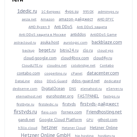
1dedic.ru
4vps.su
1С-Битрикс
9950X
adminvps.ru
amazon-дайджест
aeza.net
Amazon
AMD EPYC
Anti DDoS
AMD Ryzen 9
Anti DDoS защита
antiddos
Anti DDoS защита в Москве
AntiDDoS Game
backblaze.com
asuka.host
astracloud.ru
aurologic.com
beget.ru
bitrix24.ru
clo.ru
backup
cloud vps
cloud.google.com
cloud4box.com
cloud4y.ru
CloudLITE.ru
cloudns.net
colobridge.net
Contabo
datacenter.com
contabo.com
coopertino.ru
cPanel
ddos-guard.net
DataLine
ddos
DDoS-Guard
dedicated
DigitalOcean
dediserve.com
DNS
elenahost.ru
eServer.ru
eurohoster.org
FASTPANEL
eternalhost.net
fastvps.ru
firstvds-дайджест
firstvds
firstbyte.ru
firstdedic.ru
firstvds.ru
Friendhosting.net
fornex.com
fleio.com
gandi.net
Google Cloud Platform
gthost.com
GPU
hetzner
Hetzner Online
h3llo.cloud
Hetzner Cloud
Hetzner Online GmbH
hip.hosting
hostkey.ru