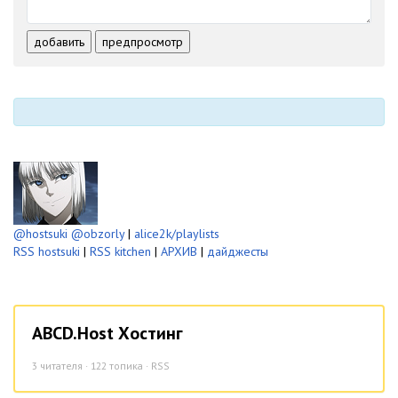
-
-
-
-
-
-
-
-
добавить
предпросмотр
-
-
-
-
-
-
@hostsuki
@obzorly
|
alice2k/playlists
RSS hostsuki
|
RSS kitchen
|
АРХИВ
|
дайджесты
ABCD.Host Хостинг
3
читателя · 122 топика ·
RSS