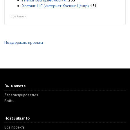
FriendHosting.net Хостинг
153
Хостинг IHC (Интернет Хостинг Центр)
151
Все блоги
Поддержать проекты
Вы можете
Зарегистрироваться
Войти
HostSuki.info
Все проекты