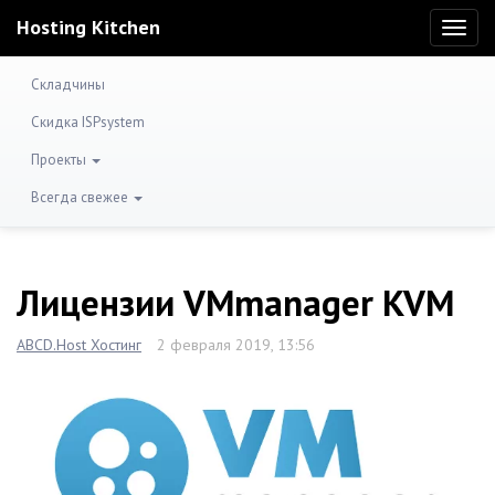
Hosting Kitchen
Toggl
naviga
Складчины
Скидка ISPsystem
Проекты
Всегда свежее
Лицензии VMmanager KVM
ABCD.Host Хостинг
2 февраля 2019, 13:56