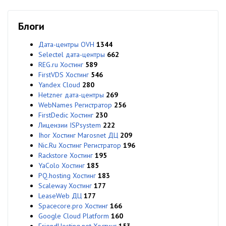
Блоги
Дата-центры OVH
1344
Selectel дата-центры
662
REG.ru Хостинг
589
FirstVDS Хостинг
546
Yandex Cloud
280
Hetzner дата-центры
269
WebNames Регистратор
256
FirstDedic Хостинг
230
Лицензии ISPsystem
222
Ihor Хостинг Marosnet ДЦ
209
Nic.Ru Хостинг Регистратор
196
Rackstore Хостинг
195
YaColo Хостинг
185
PQ.hosting Хостинг
183
Scaleway Хостинг
177
LeaseWeb ДЦ
177
Spacecore.pro Хостинг
166
Google Cloud Platform
160