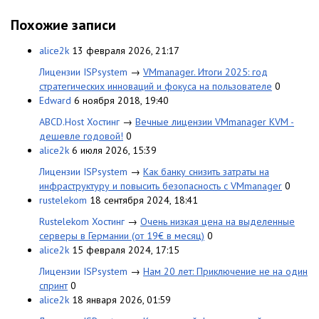
Похожие записи
alice2k
13 февраля 2026, 21:17
Лицензии ISPsystem
→
VMmanager. Итоги 2025: год
стратегических инноваций и фокуса на пользователе
0
Edward
6 ноября 2018, 19:40
ABCD.Host Хостинг
→
Вечные лицензии VMmanager KVM -
дешевле годовой!
0
alice2k
6 июля 2026, 15:39
Лицензии ISPsystem
→
Как банку снизить затраты на
инфраструктуру и повысить безопасность с VMmanager
0
rustelekom
18 сентября 2024, 18:41
Rustelekom Хостинг
→
Очень низкая цена на выделенные
серверы в Германии (от 19€ в месяц)
0
alice2k
15 февраля 2024, 17:15
Лицензии ISPsystem
→
Нам 20 лет: Приключение не на один
спринт
0
alice2k
18 января 2026, 01:59