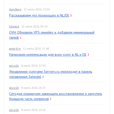
tten9mrg
· 13 июля 2026, 12:09
Рассказываем что произошло в NL/DE
3
Edward
· 12 июля 2026, 00:14
OVH Обновили VPS-линейку и добавили минимальный
тариф
1
andr-0-n
· 11 июля 2026, 17:48
Начислили компенсации для всех услуг в NL и DE
3
alice2k
· 8 июля 2026, 22:59
Управление услугами Servers.ru переходит в панель
управления Selectel
2
alice2k
· 8 июля 2026, 20:25
Сегодня планируем завершить восстановление и запустить
большую часть серверов
2
alice2k
· 8 июля 2026, 19:20