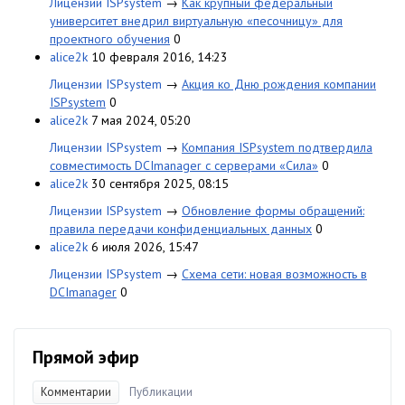
Лицензии ISPsystem
→
Как крупный федеральный
университет внедрил виртуальную «песочницу» для
проектного обучения
0
alice2k
10 февраля 2016, 14:23
Лицензии ISPsystem
→
Акция ко Дню рождения компании
ISPsystem
0
alice2k
7 мая 2024, 05:20
Лицензии ISPsystem
→
Компания ISPsystem подтвердила
совместимость DCImanager с серверами «Сила»
0
alice2k
30 сентября 2025, 08:15
Лицензии ISPsystem
→
Обновление формы обращений:
правила передачи конфиденциальных данных
0
alice2k
6 июля 2026, 15:47
Лицензии ISPsystem
→
Схема сети: новая возможность в
DCImanager
0
Прямой эфир
Комментарии
Публикации