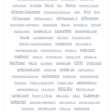
ihc.ru
ihor.ru
hshp.host
i9-9900k
ihor
immers.cloud
Inferno Solutions
IPv4
Inoventica Services
intel
IPv6
ISPsystem
ISPmanager
ISPManager 6
ISPManager 5
jino.ru
ispsystem-дайджест
IXcellerate
keyweb.ru
kimsufi
LeaseWeb
leaderssl.ru
leaseweb.com
Kubernetes
linode
Linxdatacenter
lite.host
macarne.com
masterhost
Mail.Ru Cloud Solutions
mcs.mail.ru
msk.host
megahoster.net
minehosting.ru
miran.ru
mskhost
mws.ru
myhosti.pro
name.com
nebius.ai
OVH
NetPoint
nic.ru
online.net
OvhCloud
nLighten
ovhcloud.com
ovhdc-us
ovhdc-uk
park-web.ru
pq.hosting
Ponaehali.moscow
ProHoster
prohoster.info
rackstore.ru
Proxmox
Public Cloud OVH
Qrator Labs
REG.RU
ramageddon.ru
reg.cloud
REG.RU cloud
ruvds.com
Scaleway
Ryzen 9 7950x
SBG-2021
SBG3
selectel
selectel-дайджест
serv-tech.ru
servercore.com
servers.com
spacecore
Serverius
Solus.io