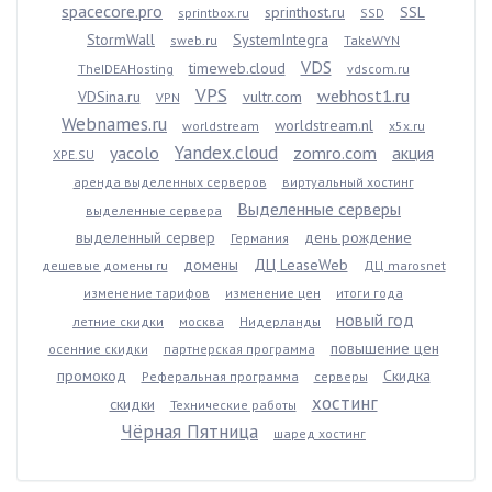
spacecore.pro
sprinthost.ru
SSL
sprintbox.ru
SSD
StormWall
SystemIntegra
sweb.ru
TakeWYN
VDS
timeweb.cloud
TheIDEAHosting
vdscom.ru
VPS
webhost1.ru
VDSina.ru
vultr.com
VPN
Webnames.ru
worldstream.nl
worldstream
x5x.ru
Yandex.cloud
yacolo
zomro.com
акция
XPE.SU
аренда выделенных серверов
виртуальный хостинг
Выделенные серверы
выделенные сервера
выделенный сервер
день рождение
Германия
домены
ДЦ LeaseWeb
дешевые домены ru
ДЦ marosnet
изменение тарифов
изменение цен
итоги года
новый год
летние скидки
москва
Нидерланды
повышение цен
осенние скидки
партнерская программа
промокод
Скидка
Реферальная программа
серверы
хостинг
скидки
Технические работы
Чёрная Пятница
шаред хостинг