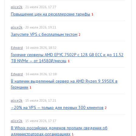
alice2k
· 21 июля 2026, 17:27
Повышение цен на реселлерские тарифы
1
alice2k
· 20 июля 2026, 19:21
Запустите VPS с бесплатным тестом
2
Edward
· 16 июля 2026, 18:32
Горячие серверы AMD EPYC 7502P с 128 GB ECC и до 11.52
TB NVMe — от 14580₽/месяц
1
Edward
· 16 июля 2026, 12:18
В наличии выделенный сервер на AMD Ryzen 9 5950X в
Германии
1
alice2k
· 15 июля 2026, 17:21
–20% на VPS — только для первых 300 клиентов
2
alice2k
· 15 июля 2026, 17:17
В Whois российских доменов пропали сведения об
администраторах-организациях
1