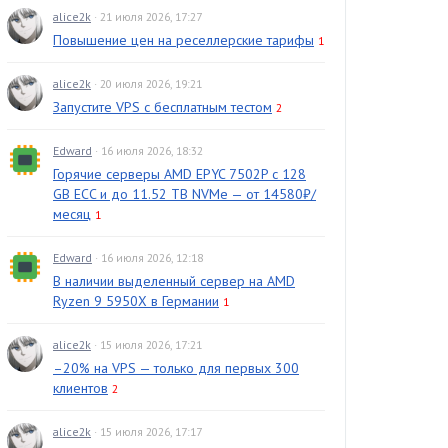
alice2k
· 21 июля 2026, 17:27
Повышение цен на реселлерские тарифы
1
alice2k
· 20 июля 2026, 19:21
Запустите VPS с бесплатным тестом
2
Edward
· 16 июля 2026, 18:32
Горячие серверы AMD EPYC 7502P с 128
GB ECC и до 11.52 TB NVMe — от 14580₽/
месяц
1
Edward
· 16 июля 2026, 12:18
В наличии выделенный сервер на AMD
Ryzen 9 5950X в Германии
1
alice2k
· 15 июля 2026, 17:21
–20% на VPS — только для первых 300
клиентов
2
alice2k
· 15 июля 2026, 17:17