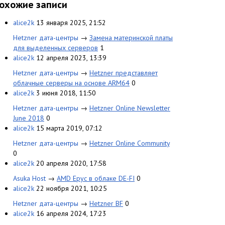
охожие записи
alice2k
13 января 2025, 21:52
Hetzner дата-центры
→
Замена материнской платы
для выделенных серверов
1
alice2k
12 апреля 2023, 13:39
Hetzner дата-центры
→
Hetzner представляет
облачные серверы на основе ARM64
0
alice2k
3 июня 2018, 11:50
Hetzner дата-центры
→
Hetzner Online Newsletter
June 2018
0
alice2k
15 марта 2019, 07:12
Hetzner дата-центры
→
Hetzner Online Community
0
alice2k
20 апреля 2020, 17:58
Asuka Host
→
AMD Epyc в облаке DE-FI
0
alice2k
22 ноября 2021, 10:25
Hetzner дата-центры
→
Hetzner BF
0
alice2k
16 апреля 2024, 17:23