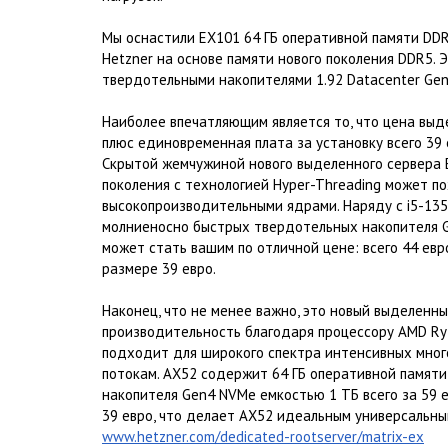
Мы оснастили EX101 64 ГБ оперативной памяти DDR
Hetzner на основе памяти нового поколения DDR5. 
твердотельными накопителями 1.92 Datacenter Ge
Наиболее впечатляющим является то, что цена выде
плюс единовременная плата за установку всего 39 
Скрытой жемчужиной нового выделенного сервера EX
поколения с технологией Hyper-Threading может 
высокопроизводительными ядрами. Наряду с i5-135
молниеносно быстрых твердотельных накопителя G
может стать вашим по отличной цене: всего 44 евр
размере 39 евро.
Наконец, что не менее важно, это новый выделенн
производительность благодаря процессору AMD Ryz
подходит для широкого спектра интенсивных много
потокам. AX52 содержит 64 ГБ оперативной памяти
накопителя Gen4 NVMe емкостью 1 ТБ всего за 59 е
39 евро, что делает AX52 идеальным универсальны
www.hetzner.com/dedicated-rootserver/matrix-ex