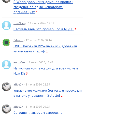
В Whois российских доменов пропали
сведения об администраторах-
организациях
1
tten9mrg
· 13 июля 2026, 12:09
Рассказываем что произошло в NL/DE
3
Edward
· 12 июля 2026, 00:14
OVH Обновили VPS-линейку и добавили
минимальный тариф
1
andr-0-n
· 11 июля 2026, 17:48
Начислили компенсации для всех услуг в
NL и DE
3
alice2k
· 8 июля 2026, 22:59
Управление услугами Servers.ru переходит
в панель управления Selectel
2
alice2k
· 8 июля 2026, 20:25
Сегодня планируем завершить