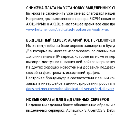
СНИЖЕНА ПЛАТА НА УСТАНОВКУ ВЫДЕЛЕННЫХ С
Вы можете сэкономить уже сейчас благодаря наше
Например, для выделенного сервера SX294 новая пл
AX41-NVMe и AX101 в настоящее время все еще про
www.hetzner.com/dedicated-rootserver/matrix-ax
ВЫДЕЛЕННЫЙ СЕРВЕР: АВАРИЙНОЕ ПЕРЕКЛЮЧЕНИ
Мы хотим, чтобы вы были хорошо защищены в будущ
/64, которые вы можете использовать со своими в
дополнительные IP-адреса, которые вы можете пер
высокую доступность ваших веб-сайтов и приложе
Из других хороших новостей мы добавили поддерж
способна фильтровать исходящий трафик.
Настройте брандмауэр в соответствии с вашим ко
запись в интерфейсе администрирования робота или
docs.hetzner.com/robot/dedicated-server/ip/failover/
НОВЫЕ ОБРАЗЫ ДЛЯ ВЫДЕЛЕННЫХ СЕРВЕРОВ
Недавно мы сделали более обновленные образы и 
выделенных серверах: AlmaLinux 8.7, CentOS 8, Debian