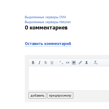
Выделенные серверы OVH
Выделенные серверы Hetzner
0
комментариев
Оставить комментарий
-
-
-
-
-
-
-
-
-
-
-
-
-
-
-
-
-
-
-
-
-
-
-
-
добавить
предпросмотр
-
-
-
-
-
-