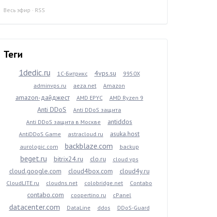
Весь эфир
·
RSS
Теги
1dedic.ru
4vps.su
1С-Битрикс
9950X
adminvps.ru
aeza.net
Amazon
amazon-дайджест
AMD EPYC
AMD Ryzen 9
Anti DDoS
Anti DDoS защита
antiddos
Anti DDoS защита в Москве
asuka.host
AntiDDoS Game
astracloud.ru
backblaze.com
aurologic.com
backup
beget.ru
bitrix24.ru
clo.ru
cloud vps
cloud.google.com
cloud4box.com
cloud4y.ru
CloudLITE.ru
cloudns.net
colobridge.net
Contabo
contabo.com
coopertino.ru
cPanel
datacenter.com
DataLine
ddos
DDoS-Guard