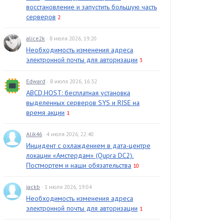
восстановление и запустить большую часть
серверов
2
alice2k
· 8 июля 2026, 19:20
Необходимость изменения адреса
электронной почты для авторизации
3
Edward
· 8 июля 2026, 16:32
ABCD.HOST: бесплатная установка
выделенных серверов SYS и RISE на
время акции
1
Alik46
· 4 июля 2026, 22:40
Инцидент с охлаждением в дата-центре
локации «Амстердам» (Qupra DC2).
Постмортем и наши обязательства
10
jackb
· 1 июля 2026, 19:04
Необходимость изменения адреса
электронной почты для авторизации
1