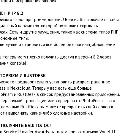
нкции и исправления ошибок.
ЕН PHP 8.2
бимого языка программирования! Версия 8.2 включает в себя
иальный параметр», который позволяет скрывать
х. Есть и другие улучшения, такие как система типов PHP;
тономные типы.
ще лучше и становится все более безопасным, обновление
 теперь могут легко получить доступ к версии 8.2 через
ания konsoleH.
TOPRIZM И RUSTDESK
е можете предварительно установить распространенное
ess и Nextcloud. Теперь у вас есть еще больше
oPrism и RustDesk в список предустановленных приложений.
вер прямой трансляции или сервер чата. PhotoPrism — это
 помощью RustDesk вы можете превратить свой сервер в
сти выполнять какие-либо сложные настройки.
 ПОЛУЧИТЬ ВАШ ГОЛОС!
 Service Provider Awards, награду, присуждаемую Vogel IT