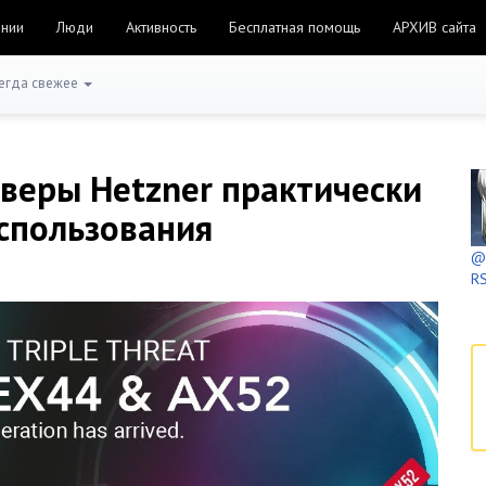
ании
Люди
Активность
Бесплатная помощь
АРХИВ сайта
егда свежее
веры Hetzner практически
спользования
@h
RS