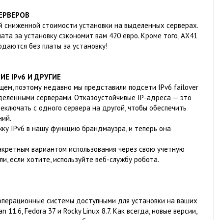
ЕРВЕРОВ
й сниженной стоимости установки на выделенных серверах.
ата за установку сэкономит вам 420 евро. Кроме того, AX41,
даются без платы за установку!
Е IPv6 И ДРУГИЕ
ем, поэтому недавно мы представили подсети IPv6 failover
ыделенными серверами. Отказоустойчивые IP-адреса — это
еключать с одного сервера на другой, чтобы обеспечить
ний.
ку IPv6 в нашу функцию брандмауэра, и теперь она
нкретным вариантом использования через свою учетную
, если хотите, используйте веб-службу робота.
операционные системы доступными для установки на ваших
 11.6, Fedora 37 и Rocky Linux 8.7. Как всегда, новые версии,