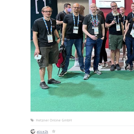
Hetzner Online GmbH
alice2k