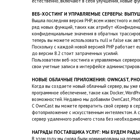
естественно, включают в себя улучшения, новые фу
ВЕБ-ХОСТИНГ И УПРАВЛЯЕМЫЕ СЕРВЕРЫ: ВЫПУЩ
Вышла последняя версия PHP, всем известного и лю
ряд новых функций, таких как атрибут «Конфиденц
конфиденциальные значения в обратных трассировка
теперь вы можете использовать null и false как ав
Поскольку с каждой новой версией PHP работает е
до версии 8.2 стоит затраченных усилий.
Пользователи веб-хостинга и управляемых серверов
свои учетные записи в интерфейсе администриров
НОВЫЕ ОБЛАЧНЫЕ ПРИЛОЖЕНИЯ: OWNCAST, PHO
Когда вы создаете новый облачный сервер, вы уж
программное обеспечение, такое как Docker, WordPr
возможностей. Недавно мы добавили OwnCast, Phot
С OwnCast вы можете превратить свой сервер в сер
фотоприложение с искусственным интеллектом. А с
сервер удаленного рабочего стола без необходимо
НАГРАДЫ ПОСТАВЩИКА УСЛУГ: МЫ БУДЕМ РАДЫ
В этом году мы снова были номинированы на премию