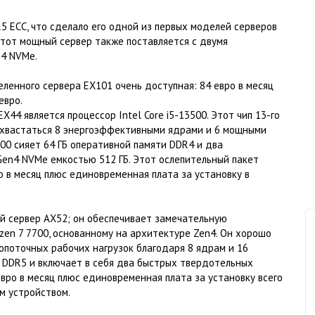
5 ECC, что сделало его одной из первых моделей серверов
Этот мощный сервер также поставляется с двумя
n4 NVMe.
ленного сервера EX101 очень доступная: 84 евро в месяц
евро.
44 является процессор Intel Core i5-13500. Этот чип 13-го
похвастаться 8 энергоэффективными ядрами и 6 мощными
00 сияет 64 ГБ оперативной памяти DDR4 и два
en4 NVMe емкостью 512 ГБ. Этот ослепительный пакет
о в месяц плюс единовременная плата за установку в
ый сервер AX52; он обеспечивает замечательную
en 7 7700, основанному на архитектуре Zen4. Он хорошо
поточных рабочих нагрузок благодаря 8 ядрам и 16
 DDR5 и включает в себя два быстрых твердотельных
вро в месяц плюс единовременная плата за установку всего
м устройством.