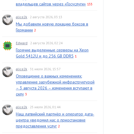
владельцев сайтов через «Госуслуги»
133
alice2k
· 2 августа 2026, 03:13
Мы добавили новую локацию боксов в
Германии
2
Edward
· 2 августа 2026, 02:24
Горячие выделенные серверы на Xeon
Gold 5412U и до 256 GB DDR5
1
alice2k
· 31 июля 2026, 15:57
Оповещение о важных изменениях:
управление зарубежной инфраструктурой
– 3 августа 2026 – изменения вступают в
силу
3
alice2k
· 25 июля 2026, 01:44
Наш латвийский партнёр и оператор дата-
центра уведомил нас о приостановке
предоставления услуг
2