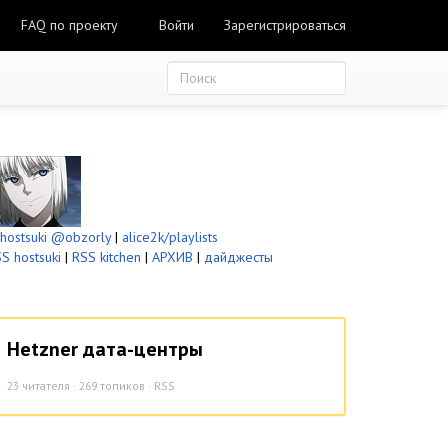
FAQ по проекту
Войти
Зарегистрироваться
ostsuki
@obzorly
|
alice2k/playlists
S hostsuki
|
RSS kitchen
|
АРХИВ
|
дайджесты
Hetzner дата-центры
23
читателя · 269 топиков ·
RSS