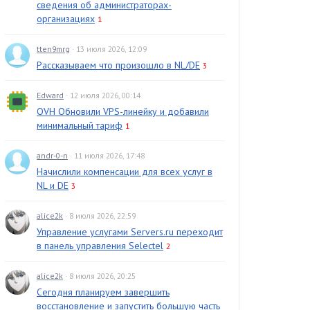
сведения об администраторах-
организациях
1
tten9mrg
· 13 июля 2026, 12:09
Рассказываем что произошло в NL/DE
3
Edward
· 12 июля 2026, 00:14
OVH Обновили VPS-линейку и добавили
минимальный тариф
1
andr-0-n
· 11 июля 2026, 17:48
Начислили компенсации для всех услуг в
NL и DE
3
alice2k
· 8 июля 2026, 22:59
Управление услугами Servers.ru переходит
в панель управления Selectel
2
alice2k
· 8 июля 2026, 20:25
Сегодня планируем завершить
восстановление и запустить большую часть