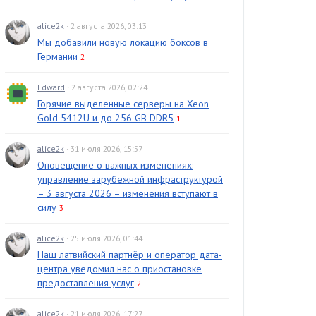
alice2k
· 2 августа 2026, 03:13
Мы добавили новую локацию боксов в
Германии
2
Edward
· 2 августа 2026, 02:24
Горячие выделенные серверы на Xeon
Gold 5412U и до 256 GB DDR5
1
alice2k
· 31 июля 2026, 15:57
Оповещение о важных изменениях:
управление зарубежной инфраструктурой
– 3 августа 2026 – изменения вступают в
силу
3
alice2k
· 25 июля 2026, 01:44
Наш латвийский партнёр и оператор дата-
центра уведомил нас о приостановке
предоставления услуг
2
alice2k
· 21 июля 2026, 17:27