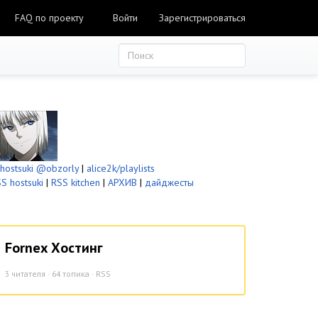
FAQ по проекту
Войти
Зарегистрироваться
ostsuki
@obzorly
|
alice2k/playlists
S hostsuki
|
RSS kitchen
|
АРХИВ
|
дайджесты
Fornex Хостинг
3
читателя · 64 топика ·
RSS