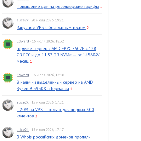
Повышение цен на реселлерские тарифы
1
alice2k
· 20 июля 2026, 19:21
Запустите VPS с бесплатным тестом
2
Edward
· 16 июля 2026, 18:32
Горячие серверы AMD EPYC 7502P с 128
GB ECC и до 11.52 TB NVMe — от 14580₽/
месяц
1
Edward
· 16 июля 2026, 12:18
В наличии выделенный сервер на AMD
Ryzen 9 5950X в Германии
1
alice2k
· 15 июля 2026, 17:21
–20% на VPS — только для первых 300
клиентов
2
alice2k
· 15 июля 2026, 17:17
В Whois российских доменов пропали