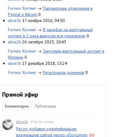
Fornex Хостинг
→
Партнерские отчисления в
Paypal и Bitcoin
0
alice2k
17 ноября 2016, 04:50
Fornex Хостинг
→
В тарифах на виртуальный
хостинг в 2 раза выросли все показатели
0
alice2k
26 октября 2023, 10:43
Fornex Хостинг
→
Запустили виртуальный хостинг в
Испании
0
alice2k
17 декабря 2018, 15:24
Fornex Хостинг
→
Регистрация доменов
0
Прямой эфир
Комментарии
Публикации
alice2k
· 8 часов назад
Рег.ру добавил идентификацию
владельцев сайтов через «Госуслуги»
132