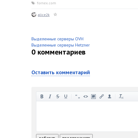
fornex.com
alice2k
Выделенные серверы OVH
Выделенные серверы Hetzner
0
комментариев
Оставить комментарий
-
-
-
-
-
-
-
-
-
-
-
-
-
-
-
-
-
-
-
-
-
-
-
-
добавить
предпросмотр