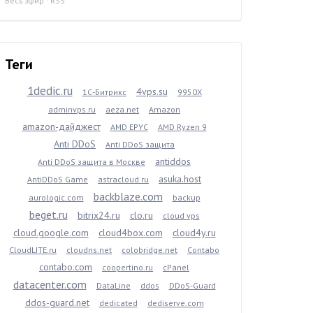
Весь эфир
·
RSS
Теги
1dedic.ru
4vps.su
1С-Битрикс
9950X
adminvps.ru
aeza.net
Amazon
amazon-дайджест
AMD EPYC
AMD Ryzen 9
Anti DDoS
Anti DDoS защита
antiddos
Anti DDoS защита в Москве
asuka.host
AntiDDoS Game
astracloud.ru
backblaze.com
aurologic.com
backup
beget.ru
bitrix24.ru
clo.ru
cloud vps
cloud.google.com
cloud4box.com
cloud4y.ru
CloudLITE.ru
cloudns.net
colobridge.net
Contabo
contabo.com
coopertino.ru
cPanel
datacenter.com
DataLine
ddos
DDoS-Guard
ddos-guard.net
dedicated
dediserve.com