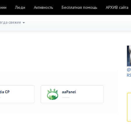
ании
Люди
Активность
Бесплатная помощь
АРХИВ сайта
егда свежее
@h
RS