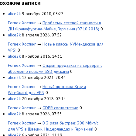
охожие записи
alice2k
9 октября 2018, 03:27
Fornex Хостинг
→
Проблемы сетевой связности в
ДЦ Франкфурт-на-Майне, Германия (07.10.2018)
0
alice2k
8 апреля 2026, 07:52
Fornex Хостинг
→
Новые классы NVMe-дисков для
VPS!
0
alice2k
8 ноября 2016, 14:31
Fornex Хостинг
→
Открыт предзаказ на серверы с
абсолютно новыми SSD дисками
0
alice2k
12 октября 2023, 20:44
Fornex Хостинг
→
Новый протокол Xray и
WireGuard для VPN
0
alice2k
20 октября 2018, 07:14
Fornex Хостинг
→
GDPR соответствие
0
alice2k
8 апреля 2026, 07:53
Fornex Хостинг
→
В 3 раза быстрее: 300 Мбит/с
для VPS в Швеции, Нидерландах и Германии!
0
alice2k
6 ноября 2021, 11:19