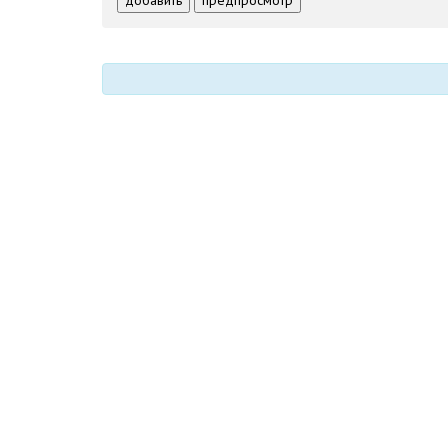
-
-
-
-
-
-