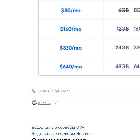
цены
,
DigitalOcean
alice2k
Выделенные серверы OVH
Выделенные серверы Hetzner