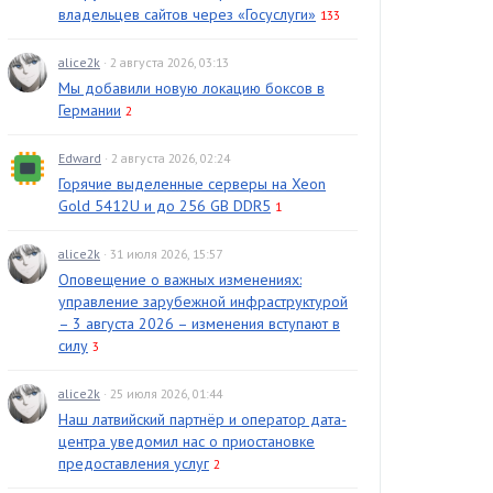
владельцев сайтов через «Госуслуги»
133
alice2k
· 2 августа 2026, 03:13
Мы добавили новую локацию боксов в
Германии
2
Edward
· 2 августа 2026, 02:24
Горячие выделенные серверы на Xeon
Gold 5412U и до 256 GB DDR5
1
alice2k
· 31 июля 2026, 15:57
Оповещение о важных изменениях:
управление зарубежной инфраструктурой
– 3 августа 2026 – изменения вступают в
силу
3
alice2k
· 25 июля 2026, 01:44
Наш латвийский партнёр и оператор дата-
центра уведомил нас о приостановке
предоставления услуг
2