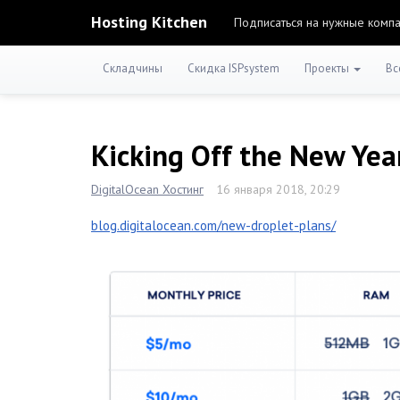
Hosting Kitchen
Подписаться на нужные комп
Складчины
Скидка ISPsystem
Проекты
Вс
Kicking Off the New Yea
DigitalOcean Хостинг
16 января 2018, 20:29
blog.digitalocean.com/new-droplet-plans/