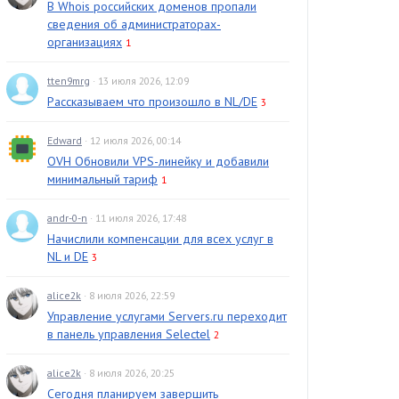
В Whois российских доменов пропали
сведения об администраторах-
организациях
1
tten9mrg
· 13 июля 2026, 12:09
Рассказываем что произошло в NL/DE
3
Edward
· 12 июля 2026, 00:14
OVH Обновили VPS-линейку и добавили
минимальный тариф
1
andr-0-n
· 11 июля 2026, 17:48
Начислили компенсации для всех услуг в
NL и DE
3
alice2k
· 8 июля 2026, 22:59
Управление услугами Servers.ru переходит
в панель управления Selectel
2
alice2k
· 8 июля 2026, 20:25
Сегодня планируем завершить