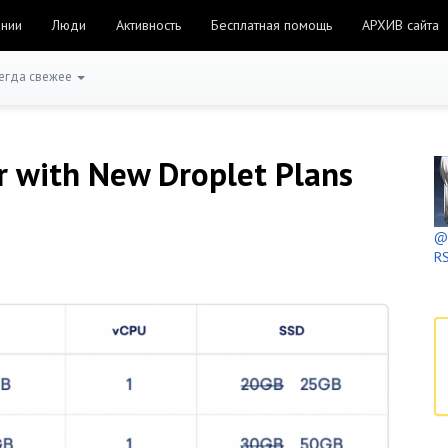
ании
Люди
Активность
Бесплатная помощь
АРХИВ сайта
егда свежее
r with New Droplet Plans
@h
RS