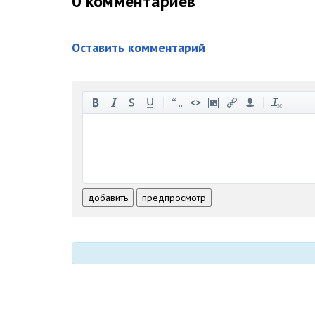
0
комментариев
Оставить комментарий
-
-
-
-
-
-
-
-
-
-
-
-
-
-
-
-
-
-
-
-
-
-
-
-
добавить
предпросмотр
-
-
-
-
-
-