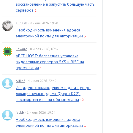
восстановление и запустить большую часть
серверов
2
alice2k
· 8 июля 2026, 19:20
Необходимость изменения адреса
электронной почты для авторизации
3
Edward
· 8 июля 2026, 16:32
ABCD.HOST: бесплатная установка
выделенных серверов SYS и RISE на
время акции
1
Alik46
· 4 июля 2026, 22:40
Инцидент с охлаждением в дата-центре
локации «Амстердам» (Qupra DC2).
Постмортем и наши обязательства
10
jackb
· 1 июля 2026, 19:04
Необходимость изменения адреса
электронной почты для авторизации
1