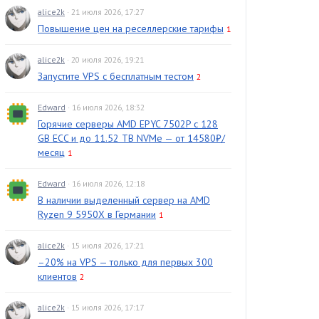
alice2k
· 21 июля 2026, 17:27
Повышение цен на реселлерские тарифы
1
alice2k
· 20 июля 2026, 19:21
Запустите VPS с бесплатным тестом
2
Edward
· 16 июля 2026, 18:32
Горячие серверы AMD EPYC 7502P с 128
GB ECC и до 11.52 TB NVMe — от 14580₽/
месяц
1
Edward
· 16 июля 2026, 12:18
В наличии выделенный сервер на AMD
Ryzen 9 5950X в Германии
1
alice2k
· 15 июля 2026, 17:21
–20% на VPS — только для первых 300
клиентов
2
alice2k
· 15 июля 2026, 17:17