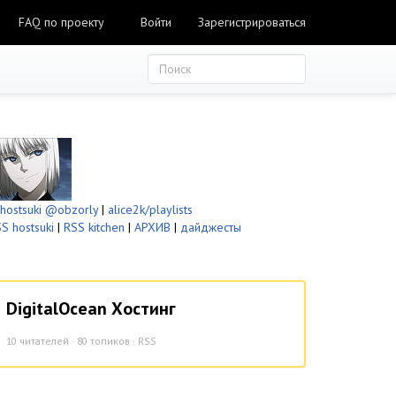
FAQ по проекту
Войти
Зарегистрироваться
ostsuki
@obzorly
|
alice2k/playlists
S hostsuki
|
RSS kitchen
|
АРХИВ
|
дайджесты
DigitalOcean Хостинг
10
читателей · 80 топиков ·
RSS