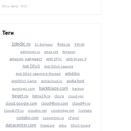
Весь эфир
·
RSS
Теги
1dedic.ru
4vps.su
1С-Битрикс
9950X
adminvps.ru
aeza.net
Amazon
amazon-дайджест
AMD EPYC
AMD Ryzen 9
Anti DDoS
Anti DDoS защита
antiddos
Anti DDoS защита в Москве
asuka.host
AntiDDoS Game
astracloud.ru
backblaze.com
aurologic.com
backup
beget.ru
bitrix24.ru
clo.ru
cloud vps
cloud.google.com
cloud4box.com
cloud4y.ru
CloudLITE.ru
cloudns.net
colobridge.net
Contabo
contabo.com
coopertino.ru
cPanel
datacenter.com
DataLine
ddos
DDoS-Guard