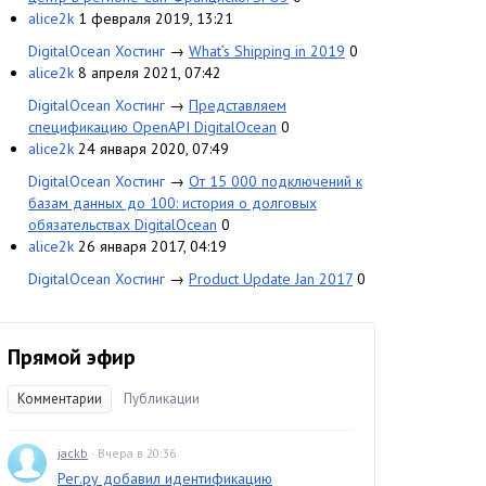
alice2k
1 февраля 2019, 13:21
DigitalOcean Хостинг
→
What’s Shipping in 2019
0
alice2k
8 апреля 2021, 07:42
DigitalOcean Хостинг
→
Представляем
спецификацию OpenAPI DigitalOcean
0
alice2k
24 января 2020, 07:49
DigitalOcean Хостинг
→
От 15 000 подключений к
базам данных до 100: история о долговых
обязательствах DigitalOcean
0
alice2k
26 января 2017, 04:19
DigitalOcean Хостинг
→
Product Update Jan 2017
0
Прямой эфир
Комментарии
Публикации
jackb
· Вчера в 20:36
Рег.ру добавил идентификацию