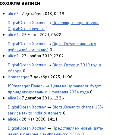
охожие записи
alice2k
2 декабря 2018, 04:19
DigitalOcean Хостинг
→
Upcoming change to your
DigitalOcean invoice
1
alice2k
25 марта 2021, 06:28
DigitalOcean Хостинг
→
DigitalOcean становится
публичной компанией
0
alice2k
27 ноября 2019, 22:02
DigitalOcean Хостинг
→
DigitalOcean-х 2019 год в
обзоре
0
ispmanager
7 декабря 2023, 11:06
ISPmanager Панель
→
Цены на ispmanager будут
проиндексированы с 1 февраля 2024 года
0
alice2k
7 декабря 2016, 12:26
DigitalOcean Хостинг
→
DigitalOcean to charge 15%
service tax to India customers
0
alice2k
28 мая 2020, 14:11
DigitalOcean Хостинг
→
Представляем новый дата-
центр в регионе Сан-Франциско: SFO3
0