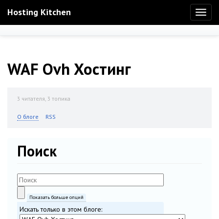
Hosting Kitchen
Toggl
naviga
WAF Ovh Хостинг
3
читателя, 3 топика
О блоге
RSS
Поиск
Показать больше опций
Искать только в этом блоге: