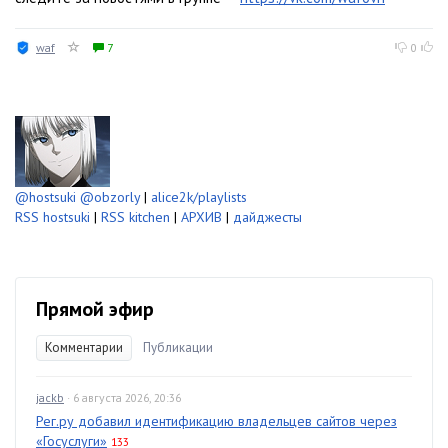
waf
7
0
@hostsuki
@obzorly
|
alice2k/playlists
RSS hostsuki
|
RSS kitchen
|
АРХИВ
|
дайджесты
Прямой эфир
Комментарии
Публикации
jackb
· 6 августа 2026, 20:36
Рег.ру добавил идентификацию владельцев сайтов через
«Госуслуги»
133