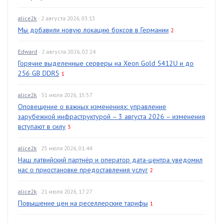
alice2k
· 2 августа 2026, 03:13
Мы добавили новую локацию боксов в Германии
2
Edward
· 2 августа 2026, 02:24
Горячие выделенные серверы на Xeon Gold 5412U и до
256 GB DDR5
1
alice2k
· 31 июля 2026, 15:57
Оповещение о важных изменениях: управление
зарубежной инфраструктурой – 3 августа 2026 – изменения
вступают в силу
3
alice2k
· 25 июля 2026, 01:44
Наш латвийский партнёр и оператор дата-центра уведомил
нас о приостановке предоставления услуг
2
alice2k
· 21 июля 2026, 17:27
Повышение цен на реселлерские тарифы
1