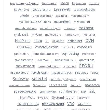
jino.ru
ispsystem-дайджест
IXcellerate
keyweb.ru
kimsufi
LeaseWeb
leaderssl.ru
leaseweb.com
Kubernetes
linode
Linxdatacenter
lite.host
macarne.com
masterhost
Mail.Ru Cloud Solutions
mcs.mail.ru
msk.host
megahoster.net
minehosting.ru
miran.ru
mskhost
mws.ru
myhosti.pro
name.com
nebius.ai
OVH
NetPoint
nic.ru
online.net
NL
nLighten
ovhcloud.com
ovhdc-us
OvhCloud
ovhdc-uk
pq.hosting
park-web.ru
Ponaehali.moscow
ProHoster
prohoster.info
Proxmox
Public Cloud OVH
Qrator Labs
REG.RU
rackstore.ru
ramageddon.ru
reg.cloud
ruvds.com
REG.RU cloud
Ryzen 9 7950x
SBG-2021
SBG3
selectel
Scaleway
selectel-дайджест
serv-tech.ru
servers.com
spacecore
servercore.com
Serverius
Solus.io
spacecore.pro
sprinthost.ru
SSL
sprintbox.ru
SSD
StormWall
SystemIntegra
sweb.ru
TakeWYN
VDS
timeweb.cloud
TheIDEAHosting
vdscom.ru