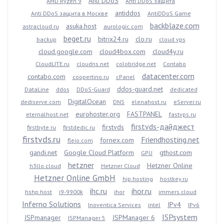
Anti DDoS
AMD Ryzen 9
Anti DDoS защита
antiddos
Anti DDoS защита в Москве
AntiDDoS Game
backblaze.com
asuka.host
astracloud.ru
aurologic.com
beget.ru
bitrix24.ru
clo.ru
backup
cloud vps
cloud.google.com
cloud4box.com
cloud4y.ru
CloudLITE.ru
cloudns.net
colobridge.net
Contabo
datacenter.com
contabo.com
coopertino.ru
cPanel
ddos-guard.net
DataLine
ddos
DDoS-Guard
dedicated
DigitalOcean
dediserve.com
DNS
elenahost.ru
eServer.ru
eurohoster.org
FASTPANEL
eternalhost.net
fastvps.ru
firstvds-дайджест
firstvds
firstbyte.ru
firstdedic.ru
firstvds.ru
Friendhosting.net
fornex.com
fleio.com
gandi.net
Google Cloud Platform
gthost.com
GPU
hetzner
Hetzner Online
h3llo.cloud
Hetzner Cloud
Hetzner Online GmbH
hip.hosting
hostkey.ru
ihc.ru
ihor.ru
hshp.host
i9-9900k
ihor
immers.cloud
Inferno Solutions
IPv4
Inoventica Services
intel
IPv6
ISPsystem
ISPmanager
ISPManager 6
ISPManager 5