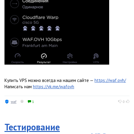
Купить VPS можно всегда на нашем сайте —
https://waf.ovh/
Написать нам
https://vk.me/wafovh
waf
1
0
Тестирование