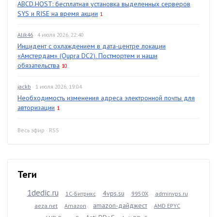
ABCD.HOST: бесплатная установка выделенных серверов
SYS и RISE на время акции
1
Alik46
· 4 июля 2026, 22:40
Инцидент с охлаждением в дата-центре локации
«Амстердам» (Qupra DC2). Постмортем и наши
обязательства
10
jackb
· 1 июля 2026, 19:04
Необходимость изменения адреса электронной почты для
авторизации
1
Весь эфир
·
RSS
Теги
1dedic.ru
4vps.su
1С-Битрикс
9950X
adminvps.ru
amazon-дайджест
aeza.net
Amazon
AMD EPYC