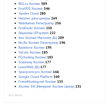
REG.ru Хостинг
589
FirstVDS Хостинг
546
Yandex Cloud
280
Hetzner дата-центры
269
WebNames Регистратор
256
FirstDedic Хостинг
230
Лицензии ISPsystem
222
Ihor Хостинг Marosnet ДЦ
209
Nic.Ru Хостинг Регистратор
196
Rackstore Хостинг
195
YaColo Хостинг
185
PQ.hosting Хостинг
183
Scaleway Хостинг
177
LeaseWeb ДЦ
177
Spacecore.pro Хостинг
166
Google Cloud Platform
160
FriendHosting.net Хостинг
153
Хостинг IHC (Интернет Хостинг Центр)
151
Все блоги