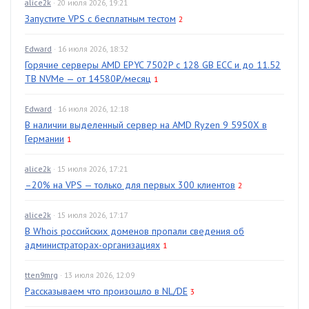
alice2k
· 20 июля 2026, 19:21
Запустите VPS с бесплатным тестом
2
Edward
· 16 июля 2026, 18:32
Горячие серверы AMD EPYC 7502P с 128 GB ECC и до 11.52
TB NVMe — от 14580₽/месяц
1
Edward
· 16 июля 2026, 12:18
В наличии выделенный сервер на AMD Ryzen 9 5950X в
Германии
1
alice2k
· 15 июля 2026, 17:21
–20% на VPS — только для первых 300 клиентов
2
alice2k
· 15 июля 2026, 17:17
В Whois российских доменов пропали сведения об
администраторах-организациях
1
tten9mrg
· 13 июля 2026, 12:09
Рассказываем что произошло в NL/DE
3