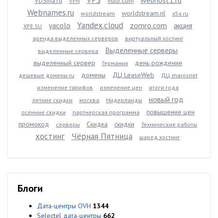
VPS
webhost1.ru
VDSina.ru
vultr.com
VPN
Webnames.ru
worldstream.nl
worldstream
x5x.ru
Yandex.cloud
yacolo
zomro.com
акция
XPE.SU
аренда выделенных серверов
виртуальный хостинг
Выделенные серверы
выделенные сервера
выделенный сервер
день рождение
Германия
домены
ДЦ LeaseWeb
дешевые домены ru
ДЦ marosnet
изменение тарифов
изменение цен
итоги года
новый год
летние скидки
москва
Нидерланды
повышение цен
осенние скидки
партнерская программа
промокод
Скидка
скидки
серверы
Технические работы
хостинг
Чёрная Пятница
шаред хостинг
Блоги
Дата-центры OVH
1344
Selectel дата-центры
662