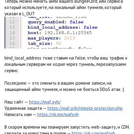
Теперь можно менять айпи вашего BungeeCord, или сервиса
который используете, на локальный айпи туннеля, который
указан в L_OUT
bind_local_address тоже ставим на false, чтобы ваш трафик к
локальным серверам не ходил через туннель, перезапускаем
сервис.
Последнее — это сменить в вашем домене записи, на
защищенный айпи туннеля, и можно не бояться DDoS атак :)
Наш сайт —
https://waf.ovh/
Удаленная защита —
https://waf.ovh/remote-protection.php
Написать нам —
https://vk.me/wafovh
В скором времени мы планируем запустить web-защиту, и CDN,
следите за новостями в группе —
https://vk.com/wafovh