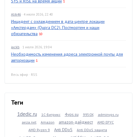
SYS и RISE на время акции
1
Alik46
· 4 июля 2026, 22:40
Инцидент с охлаждением в дата-центре локации
«Амстердам» (Qupra DC2). Постмортем и наши
обязательства
10
jackb
· 1 июля 2026, 19:04
Необходимость изменения адреса электронной почты для
авторизации
1
Весь эфир
·
RSS
Теги
1dedic.ru
4vps.su
1С-Битрикс
9950X
adminvps.ru
amazon-дайджест
aeza.net
Amazon
AMD EPYC
Anti DDoS
AMD Ryzen 9
Anti DDoS защита