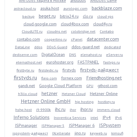
antiddos
Anti DDoS защита в Москве
AntiDDoS Game
backblaze.com
asuka.host
astracloud.ru
aurologic.com
beget.ru
bitrix24.ru
clo.ru
backup
cloud vps
cloud.google.com
cloud4box.com
cloud4y.ru
CloudLITE.ru
cloudns.net
colobridge.net
Contabo
datacenter.com
contabo.com
coopertino.ru
cPanel
ddos-guard.net
DataLine
ddos
DDoS-Guard
dedicated
DigitalOcean
dediserve.com
DNS
elenahost.ru
eServer.ru
eurohoster.org
FASTPANEL
eternalhost.net
fastvps.ru
firstvds-дайджест
firstvds
firstbyte.ru
firstdedic.ru
firstvds.ru
Friendhosting.net
fornex.com
fleio.com
gandi.net
Google Cloud Platform
gthost.com
GPU
hetzner
Hetzner Online
h3llo.cloud
Hetzner Cloud
Hetzner Online GmbH
hip.hosting
hostkey.ru
ihc.ru
ihor.ru
hshp.host
i9-9900k
ihor
immers.cloud
Inferno Solutions
IPv4
Inoventica Services
intel
IPv6
ISPsystem
ISPmanager
ISPManager 6
ISPManager 5
jino.ru
ispsystem-дайджест
IXcellerate
keyweb.ru
kimsufi