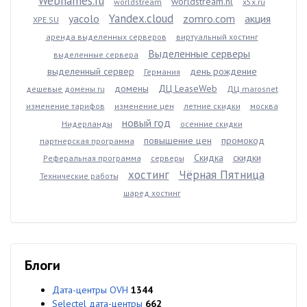
Webnames.ru
worldstream.nl
worldstream
x5x.ru
Yandex.cloud
yacolo
zomro.com
акция
XPE.SU
аренда выделенных серверов
виртуальный хостинг
Выделенные серверы
выделенные сервера
выделенный сервер
день рождение
Германия
домены
ДЦ LeaseWeb
дешевые домены ru
ДЦ marosnet
изменение тарифов
изменение цен
летние скидки
москва
новый год
Нидерланды
осенние скидки
повышение цен
промокод
партнерская программа
Скидка
скидки
Реферальная программа
серверы
хостинг
Чёрная Пятница
Технические работы
шаред хостинг
Блоги
Дата-центры OVH
1344
Selectel дата-центры
662