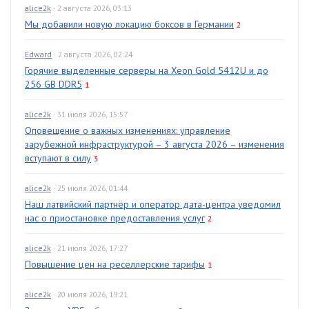
alice2k
· 2 августа 2026, 03:13
Мы добавили новую локацию боксов в Германии
2
Edward
· 2 августа 2026, 02:24
Горячие выделенные серверы на Xeon Gold 5412U и до
256 GB DDR5
1
alice2k
· 31 июля 2026, 15:57
Оповещение о важных изменениях: управление
зарубежной инфраструктурой – 3 августа 2026 – изменения
вступают в силу
3
alice2k
· 25 июля 2026, 01:44
Наш латвийский партнёр и оператор дата-центра уведомил
нас о приостановке предоставления услуг
2
alice2k
· 21 июля 2026, 17:27
Повышение цен на реселлерские тарифы
1
alice2k
· 20 июля 2026, 19:21