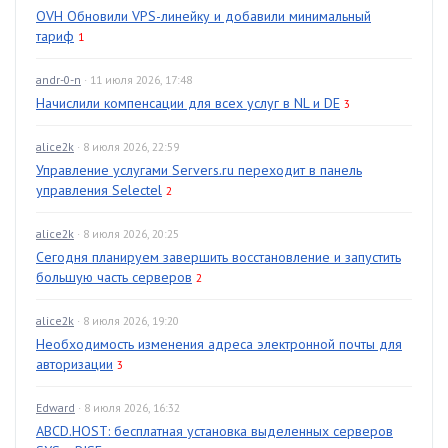
OVH Обновили VPS-линейку и добавили минимальный
тариф
1
andr-0-n
· 11 июля 2026, 17:48
Начислили компенсации для всех услуг в NL и DE
3
alice2k
· 8 июля 2026, 22:59
Управление услугами Servers.ru переходит в панель
управления Selectel
2
alice2k
· 8 июля 2026, 20:25
Сегодня планируем завершить восстановление и запустить
большую часть серверов
2
alice2k
· 8 июля 2026, 19:20
Необходимость изменения адреса электронной почты для
авторизации
3
Edward
· 8 июля 2026, 16:32
ABCD.HOST: бесплатная установка выделенных серверов