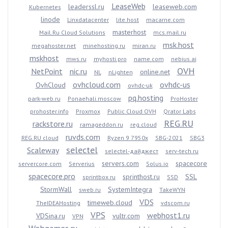
LeaseWeb
leaderssl.ru
leaseweb.com
Kubernetes
linode
Linxdatacenter
lite.host
macarne.com
masterhost
Mail.Ru Cloud Solutions
mcs.mail.ru
msk.host
megahoster.net
minehosting.ru
miran.ru
mskhost
mws.ru
myhosti.pro
name.com
nebius.ai
OVH
NetPoint
nic.ru
online.net
NL
nLighten
ovhcloud.com
ovhdc-us
OvhCloud
ovhdc-uk
pq.hosting
park-web.ru
Ponaehali.moscow
ProHoster
prohoster.info
Proxmox
Public Cloud OVH
Qrator Labs
REG.RU
rackstore.ru
ramageddon.ru
reg.cloud
ruvds.com
REG.RU cloud
Ryzen 9 7950x
SBG-2021
SBG3
selectel
Scaleway
selectel-дайджест
serv-tech.ru
servers.com
spacecore
servercore.com
Serverius
Solus.io
spacecore.pro
sprinthost.ru
SSL
sprintbox.ru
SSD
StormWall
SystemIntegra
sweb.ru
TakeWYN
VDS
timeweb.cloud
TheIDEAHosting
vdscom.ru
VPS
webhost1.ru
VDSina.ru
vultr.com
VPN