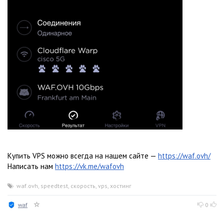
Купить VPS можно всегда на нашем сайте —
https://waf.ovh/
Написать нам
https://vk.me/wafovh
waf.ovh
,
speedtest
,
скорость
,
vps
,
хостинг
waf
0