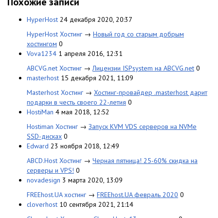
Похожие записи
HyperHost
24 декабря 2020, 20:37
HyperHost Хостинг
→
Новый год со старым добрым
хостингом
0
Vova1234
1 апреля 2016, 12:31
ABCVG.net Хостинг
→
Лицензии ISPsystem на ABCVG.net
0
masterhost
15 декабря 2021, 11:09
Masterhost Хостинг
→
Хостинг-провайдер .masterhost дарит
подарки в честь своего 22-летия
0
HostiMan
4 мая 2018, 12:52
Hostiman Хостинг
→
Запуск KVM VDS серверов на NVMe
SSD-дисках
0
Edward
23 ноября 2018, 12:49
ABCD.Host Хостинг
→
Черная пятница! 25-60% скидка на
серверы и VPS!
0
novadesign
3 марта 2020, 13:09
FREEhost.UA хостинг
→
FREEhost.UA февраль 2020
0
cloverhost
10 сентября 2021, 21:14