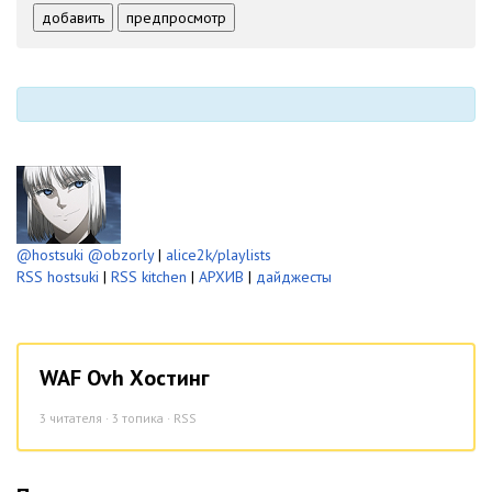
-
-
добавить
предпросмотр
-
-
-
-
-
-
@hostsuki
@obzorly
|
alice2k/playlists
RSS hostsuki
|
RSS kitchen
|
АРХИВ
|
дайджесты
WAF Ovh Хостинг
3
читателя · 3 топика ·
RSS