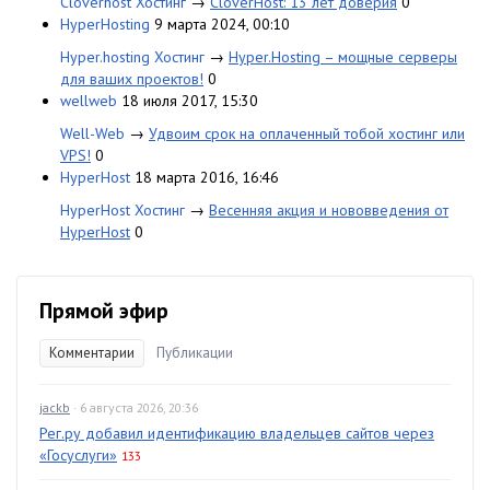
Cloverhost Хостинг
→
CloverHost: 13 лет доверия
0
HyperHosting
9 марта 2024, 00:10
Hyper.hosting Хостинг
→
Hyper.Hosting – мощные серверы
для ваших проектов!
0
wellweb
18 июля 2017, 15:30
Well-Web
→
Удвоим срок на оплаченный тобой хостинг или
VPS!
0
HyperHost
18 марта 2016, 16:46
HyperHost Хостинг
→
Весенняя акция и нововведения от
HyperHost
0
Прямой эфир
Комментарии
Публикации
jackb
· 6 августа 2026, 20:36
Рег.ру добавил идентификацию владельцев сайтов через
«Госуслуги»
133