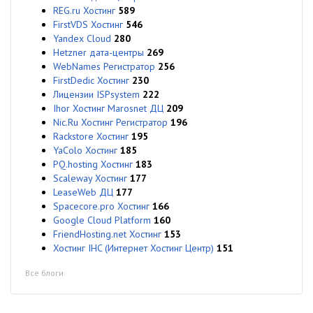
REG.ru Хостинг
589
FirstVDS Хостинг
546
Yandex Cloud
280
Hetzner дата-центры
269
WebNames Регистратор
256
FirstDedic Хостинг
230
Лицензии ISPsystem
222
Ihor Хостинг Marosnet ДЦ
209
Nic.Ru Хостинг Регистратор
196
Rackstore Хостинг
195
YaColo Хостинг
185
PQ.hosting Хостинг
183
Scaleway Хостинг
177
LeaseWeb ДЦ
177
Spacecore.pro Хостинг
166
Google Cloud Platform
160
FriendHosting.net Хостинг
153
Хостинг IHC (Интернет Хостинг Центр)
151
Все блоги