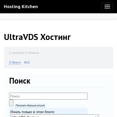
Hosting Kitchen
Toggl
naviga
UltraVDS Хостинг
1
читатель, 9 топиков
О блоге
RSS
Поиск
Показать больше опций
Искать только в этом блоге: