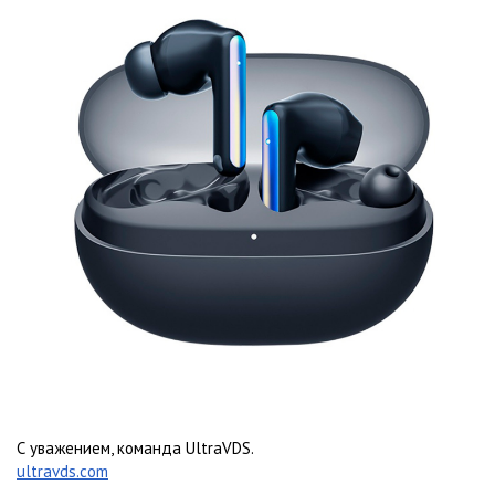
С уважением, команда UltraVDS.
ultravds.com