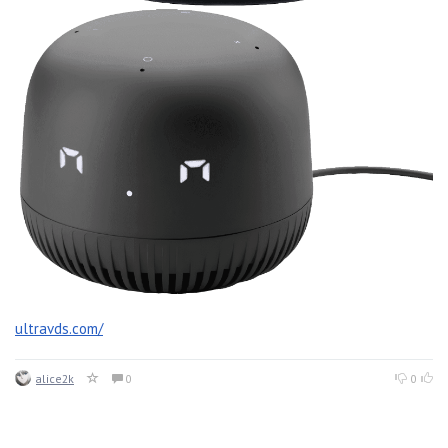
ultravds.com/
alice2k
0
0