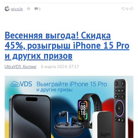
alice2k
0
0
Весенняя выгода! Скидка
45%, розыгрыш iPhone 15 Pro
и других призов
UltraVDS Хостинг
6 марта 2024, 07:17