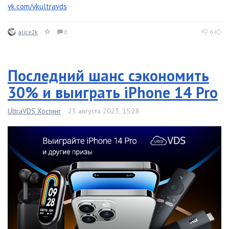
vk.com/vkultravds
alice2k
0
0
Последний шанс сэкономить
30% и выиграть iPhone 14 Pro
UltraVDS Хостинг
23 августа 2023, 15:28