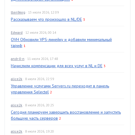
tten9mrg
· 13 июля 2026, 12:09
Рассказываем что произошло в NL/DE
3
Edward
· 12 июля 2026, 00:14
OVH Обновили VPS-линейку и добавили минимальный
тариф
1
andr-0-n
· 11 июля 2026, 17:48
Начислили компенсации для всех услуг в NL и DE
3
alice2k
· 8 июля 2026, 22:59
Управление услугами Servers.ru переходит в панель
управления Selectel
2
alice2k
· 8 июля 2026, 20:25
Сегодня планируем завершить восстановление и запустить
большую часть серверов
2
alice2k
· 8 июля 2026, 19:20