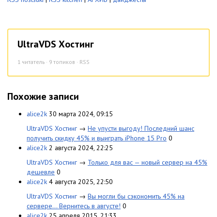
UltraVDS Хостинг
1
читатель · 9 топиков ·
RSS
Похожие записи
alice2k
30 марта 2024, 09:15
UltraVDS Хостинг
→
Не упусти выгоду! Последний шанс
получить скидку 45% и выиграть iPhone 15 Pro
0
alice2k
2 августа 2024, 22:25
UltraVDS Хостинг
→
Только для вас — новый сервер на 45%
дешевле
0
alice2k
4 августа 2025, 22:50
UltraVDS Хостинг
→
Вы могли бы сэкономить 45% на
сервере… Вернитесь в августе!
0
alice2k
25 апреля 2015, 21:33