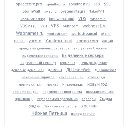
spacecore.pro
sprinthost.ru
SSL
sprintbox.ru
SSD
StormWall
SystemIntegra
sweb.ru
TakeWYN
VDS
timeweb.cloud
TheIDEAHosting
vdscom.ru
VPS
webhost1.ru
VDSina.ru
vultr.com
VPN
Webnames.ru
worldstream.nl
worldstream
x5x.ru
Yandex.cloud
yacolo
zomro.com
акция
XPE.SU
аренда выделенных серверов
виртуальный хостинг
Выделенные серверы
выделенные сервера
выделенный сервер
день рождение
Германия
домены
ДЦ LeaseWeb
дешевые домены ru
ДЦ marosnet
изменение тарифов
изменение цен
итоги года
новый год
летние скидки
москва
Нидерланды
повышение цен
осенние скидки
партнерская программа
промокод
Скидка
Реферальная программа
серверы
хостинг
скидки
Технические работы
Чёрная Пятница
шаред хостинг