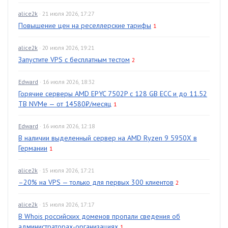
alice2k
· 21 июля 2026, 17:27
Повышение цен на реселлерские тарифы
1
alice2k
· 20 июля 2026, 19:21
Запустите VPS с бесплатным тестом
2
Edward
· 16 июля 2026, 18:32
Горячие серверы AMD EPYC 7502P с 128 GB ECC и до 11.52
TB NVMe — от 14580₽/месяц
1
Edward
· 16 июля 2026, 12:18
В наличии выделенный сервер на AMD Ryzen 9 5950X в
Германии
1
alice2k
· 15 июля 2026, 17:21
–20% на VPS — только для первых 300 клиентов
2
alice2k
· 15 июля 2026, 17:17
В Whois российских доменов пропали сведения об
администраторах-организациях
1