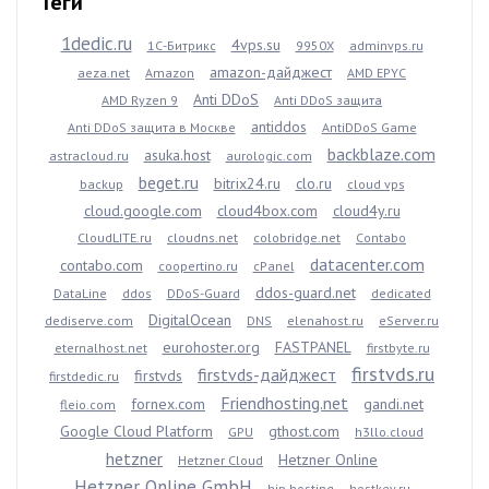
Теги
1dedic.ru
4vps.su
1С-Битрикс
9950X
adminvps.ru
amazon-дайджест
aeza.net
Amazon
AMD EPYC
Anti DDoS
AMD Ryzen 9
Anti DDoS защита
antiddos
Anti DDoS защита в Москве
AntiDDoS Game
backblaze.com
asuka.host
astracloud.ru
aurologic.com
beget.ru
bitrix24.ru
clo.ru
backup
cloud vps
cloud.google.com
cloud4box.com
cloud4y.ru
CloudLITE.ru
cloudns.net
colobridge.net
Contabo
datacenter.com
contabo.com
coopertino.ru
cPanel
ddos-guard.net
DataLine
ddos
DDoS-Guard
dedicated
DigitalOcean
dediserve.com
DNS
elenahost.ru
eServer.ru
eurohoster.org
FASTPANEL
eternalhost.net
firstbyte.ru
firstvds.ru
firstvds-дайджест
firstvds
firstdedic.ru
Friendhosting.net
fornex.com
gandi.net
fleio.com
Google Cloud Platform
gthost.com
GPU
h3llo.cloud
hetzner
Hetzner Online
Hetzner Cloud
Hetzner Online GmbH
hip.hosting
hostkey.ru