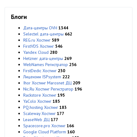
Блоги
Дата-центры OVH
1344
Selectel дата-центры
662
REG.ru Хостинг
589
FirstVDS Хостинг
546
Yandex Cloud
280
Hetzner дата-центры
269
WebNames Регистратор
256
FirstDedic Хостинг
230
Лицензии ISPsystem
222
Ihor Хостинг Marosnet ДЦ
209
Nic.Ru Хостинг Регистратор
196
Rackstore Хостинг
195
YaColo Хостинг
185
PQ.hosting Хостинг
183
Scaleway Хостинг
177
LeaseWeb ДЦ
177
Spacecore.pro Хостинг
166
Google Cloud Platform
160