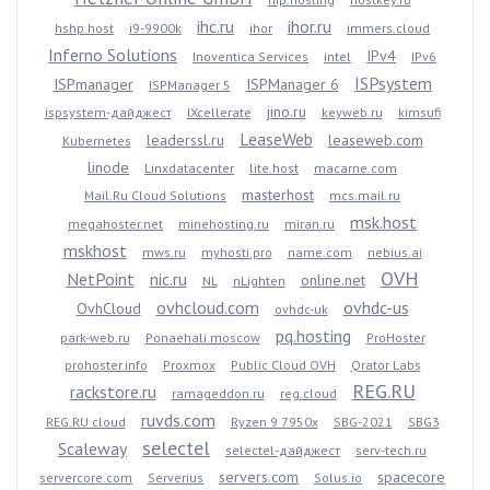
ihc.ru
ihor.ru
hshp.host
i9-9900k
ihor
immers.cloud
Inferno Solutions
IPv4
Inoventica Services
intel
IPv6
ISPsystem
ISPmanager
ISPManager 6
ISPManager 5
jino.ru
ispsystem-дайджест
IXcellerate
keyweb.ru
kimsufi
LeaseWeb
leaderssl.ru
leaseweb.com
Kubernetes
linode
Linxdatacenter
lite.host
macarne.com
masterhost
Mail.Ru Cloud Solutions
mcs.mail.ru
msk.host
megahoster.net
minehosting.ru
miran.ru
mskhost
mws.ru
myhosti.pro
name.com
nebius.ai
OVH
NetPoint
nic.ru
online.net
NL
nLighten
ovhcloud.com
ovhdc-us
OvhCloud
ovhdc-uk
pq.hosting
park-web.ru
Ponaehali.moscow
ProHoster
prohoster.info
Proxmox
Public Cloud OVH
Qrator Labs
REG.RU
rackstore.ru
ramageddon.ru
reg.cloud
ruvds.com
REG.RU cloud
Ryzen 9 7950x
SBG-2021
SBG3
selectel
Scaleway
selectel-дайджест
serv-tech.ru
servers.com
spacecore
servercore.com
Serverius
Solus.io