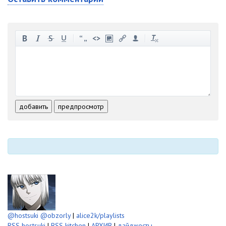
-
-
-
-
-
-
-
-
-
-
-
-
-
-
-
-
-
-
-
-
-
-
-
-
добавить
предпросмотр
-
-
-
-
-
-
@hostsuki
@obzorly
|
alice2k/playlists
RSS hostsuki
|
RSS kitchen
|
АРХИВ
|
дайджесты