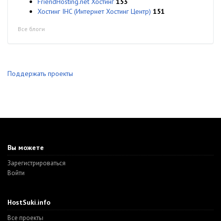
FriendHosting.net Хостинг
153
Хостинг IHC (Интернет Хостинг Центр)
151
Все блоги
Поддержать проекты
Вы можете
Зарегистрироваться
Войти
HostSuki.info
Все проекты