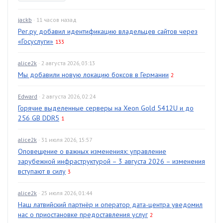
jackb
· 11 часов назад
Рег.ру добавил идентификацию владельцев сайтов через
«Госуслуги»
133
alice2k
· 2 августа 2026, 03:13
Мы добавили новую локацию боксов в Германии
2
Edward
· 2 августа 2026, 02:24
Горячие выделенные серверы на Xeon Gold 5412U и до
256 GB DDR5
1
alice2k
· 31 июля 2026, 15:57
Оповещение о важных изменениях: управление
зарубежной инфраструктурой – 3 августа 2026 – изменения
вступают в силу
3
alice2k
· 25 июля 2026, 01:44
Наш латвийский партнёр и оператор дата-центра уведомил
нас о приостановке предоставления услуг
2