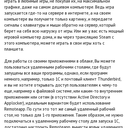
играть в любимые игры, не покупая их, на максимальной
графике, даже на самом дешевом компьютере. Ведь игра
запускается где-то на сервере в интернете, а на своем
компьютере вы получаете только картинку, и передаете
сигналы с клавиатуры и мыши обратно на сервер, который
берет на себя всю нагрузку от игры. Или же у вас есть мощный
игровой компьютер дома, и вы через трансляцию Steam с
этого компьютера, можете играть в свои игры хоть с
планшета.
Для работы со своими приложениями в облаке, Вы можете
пользоваться удаленными рабочими столами, где будут
запущены все ваши программы, однако, если программ
немного, например, только 1С и почтовый клиент Thunderbird,
и вы не хотите открывать доступ пользователям к чему-то
еще, например к файловой системе, или каким-то внутренним
приложениям или сетям (в отсутствии Active Directory и
Applocker), идеальным вариантом будет использование
Remoteapp. По сути это тот же самый удаленный рабочий
стол, но только для 1-го приложения. Таким образом, не нужно
подключаться к удаленному рабочему столу для запуска 1С,
достаточно настроить Remoteapp, вынести ярлык удаленного