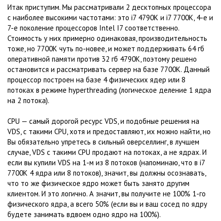
Итак приступим. Мы рассматривали 2 десктопных процессора
с наиболее высокими частотами: это i7 4790K и i7 7700K, 4-е и
7-е поколение процессоров Intel I7 соответственно.
Стоимость у них примерно одинаковая, производительность
тоже, но 7700K чуть по-новее, и может поддерживать 64 гб
оперативной памяти против 32 гб 4790K, поэтому решено
остановится и рассматривать сервер на базе 7700K. Данный
процессор построен на базе 4 физических ядер или 8
потоках в режиме hyperthreading (логическое деление 1 ядра
на 2 потока).
CPU — самый дорогой ресурс VDS, и подобные решения на
VDS, с такими CPU, хотя и предоставляют, их можно найти, но
Вы обязательно упретесь в сильный оверселлинг, в лучшем
случае, VDS с такими CPU продают на потоках, а не ядрах. И
если вы купили VDS на 1-м из 8 потоков (напоминаю, что в i7
7700K 4 ядра или 8 потоков), значит, вы должны осознавать,
что то же физическое ядро может быть занято другим
клиентом. И это логично. А значит, вы получите не 100% 1-го
физического ядра, а всего 50% (если вы и ваш сосед по ядру
будете занимать вдвоем одно ядро на 100%).