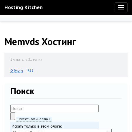
Hosting Kitchen
Toggl
naviga
Memvds Хостинг
1
читатель, 21 топик
О блоге
RSS
Поиск
Показать больше опций
Искать только в этом блоге: