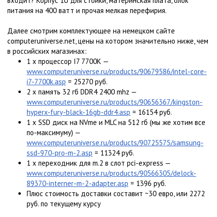
входит? Корпус 1U для стойки, материнская плата, блок
питания на 400 ватт и прочая мелкая перефирия.
Далее смотрим комплектующее на немецком сайте
computeruniverse.net, цены на котором значительно ниже, чем
в российских магазинах:
1 x процессор I7 7700K —
www.computeruniverse.ru/products/90679586/intel-core-
i7-7700k.asp
= 25270 руб.
2 x память 32 гб DDR4 2400 mhz —
www.computeruniverse.ru/products/90656367/kingston-
hyperx-fury-black-16gb-ddr4.asp
= 16154 руб.
1 x SSD диск на NVme и MLC на 512 гб (мы же хотим все
по-максимуму) —
www.computeruniverse.ru/products/90725575/samsung-
ssd-970-pro-m-2.asp
= 11324 руб.
1 x переходник для m.2 в слот pci-express —
www.computeruniverse.ru/products/90566305/delock-
89370-interner-m-2-adapter.asp
= 1396 руб.
Плюс стоимость доставки составит ~30 евро, или 2272
руб. по текущему курсу