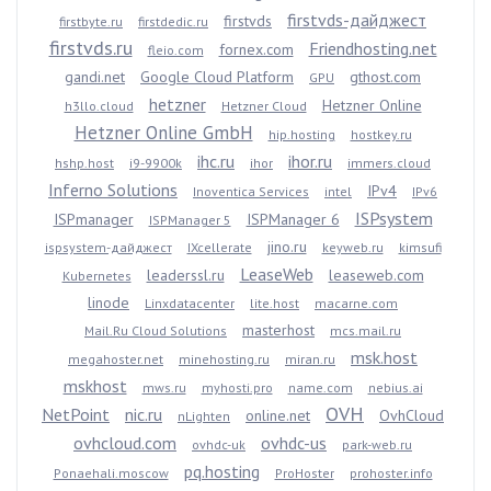
firstvds-дайджест
firstvds
firstbyte.ru
firstdedic.ru
firstvds.ru
Friendhosting.net
fornex.com
fleio.com
gandi.net
Google Cloud Platform
gthost.com
GPU
hetzner
Hetzner Online
h3llo.cloud
Hetzner Cloud
Hetzner Online GmbH
hip.hosting
hostkey.ru
ihc.ru
ihor.ru
hshp.host
i9-9900k
ihor
immers.cloud
Inferno Solutions
IPv4
Inoventica Services
intel
IPv6
ISPsystem
ISPmanager
ISPManager 6
ISPManager 5
jino.ru
ispsystem-дайджест
IXcellerate
keyweb.ru
kimsufi
LeaseWeb
leaderssl.ru
leaseweb.com
Kubernetes
linode
Linxdatacenter
lite.host
macarne.com
masterhost
Mail.Ru Cloud Solutions
mcs.mail.ru
msk.host
megahoster.net
minehosting.ru
miran.ru
mskhost
mws.ru
myhosti.pro
name.com
nebius.ai
OVH
NetPoint
nic.ru
online.net
OvhCloud
nLighten
ovhcloud.com
ovhdc-us
ovhdc-uk
park-web.ru
pq.hosting
Ponaehali.moscow
ProHoster
prohoster.info