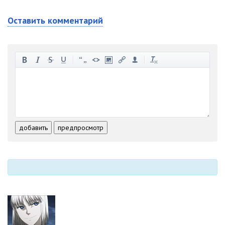
Оставить комментарий
-
-
-
-
-
-
-
-
-
-
-
-
-
-
-
-
-
-
-
-
-
-
-
-
добавить
предпросмотр
-
-
-
-
-
-