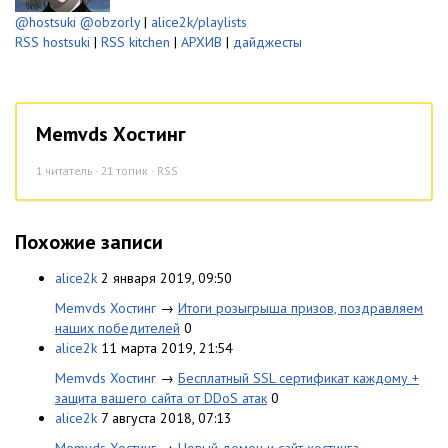
@hostsuki
@obzorly
|
alice2k/playlists
RSS hostsuki
|
RSS kitchen
|
АРХИВ
|
дайджесты
Memvds Хостинг
1
читатель · 21 топик ·
RSS
Похожие записи
alice2k
2 января 2019, 09:50
Memvds Хостинг
→
Итоги розыгрыша призов, поздравляем
наших победителей
0
alice2k
11 марта 2019, 21:54
Memvds Хостинг
→
Бесплатный SSL сертификат каждому +
защита вашего сайта от DDoS атак
0
alice2k
7 августа 2018, 07:13