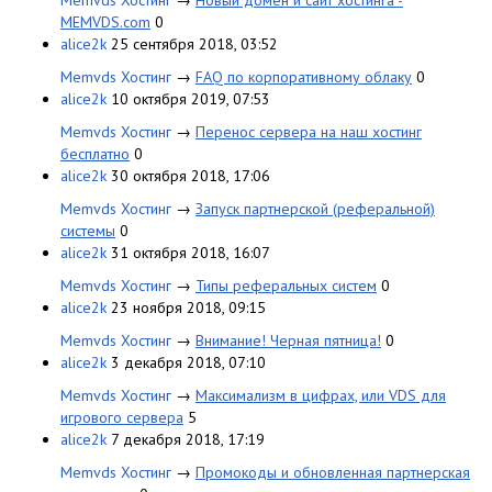
Memvds Хостинг
→
Новый домен и сайт хостинга -
MEMVDS.com
0
alice2k
25 сентября 2018, 03:52
Memvds Хостинг
→
FAQ по корпоративному облаку
0
alice2k
10 октября 2019, 07:53
Memvds Хостинг
→
Перенос сервера на наш хостинг
бесплатно
0
alice2k
30 октября 2018, 17:06
Memvds Хостинг
→
Запуск партнерской (реферальной)
системы
0
alice2k
31 октября 2018, 16:07
Memvds Хостинг
→
Типы реферальных систем
0
alice2k
23 ноября 2018, 09:15
Memvds Хостинг
→
Внимание! Черная пятница!
0
alice2k
3 декабря 2018, 07:10
Memvds Хостинг
→
Максимализм в цифрах, или VDS для
игрового сервера
5
alice2k
7 декабря 2018, 17:19
Memvds Хостинг
→
Промокоды и обновленная партнерская