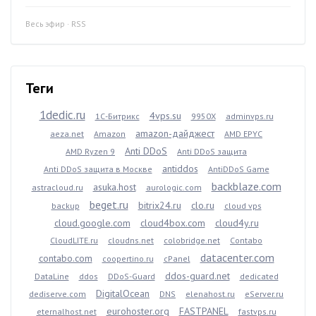
Весь эфир
·
RSS
Теги
1dedic.ru
4vps.su
1С-Битрикс
9950X
adminvps.ru
amazon-дайджест
aeza.net
Amazon
AMD EPYC
Anti DDoS
AMD Ryzen 9
Anti DDoS защита
antiddos
Anti DDoS защита в Москве
AntiDDoS Game
backblaze.com
asuka.host
astracloud.ru
aurologic.com
beget.ru
bitrix24.ru
clo.ru
backup
cloud vps
cloud.google.com
cloud4box.com
cloud4y.ru
CloudLITE.ru
cloudns.net
colobridge.net
Contabo
datacenter.com
contabo.com
coopertino.ru
cPanel
ddos-guard.net
DataLine
ddos
DDoS-Guard
dedicated
DigitalOcean
dediserve.com
DNS
elenahost.ru
eServer.ru
eurohoster.org
FASTPANEL
eternalhost.net
fastvps.ru