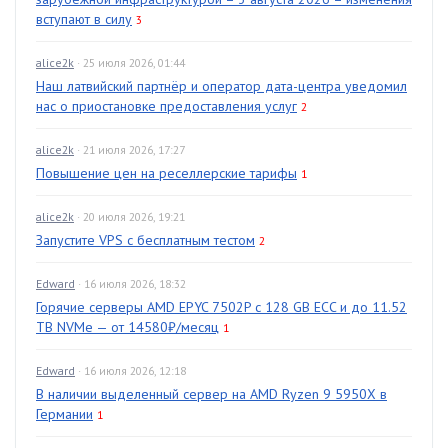
вступают в силу
3
alice2k
· 25 июля 2026, 01:44
Наш латвийский партнёр и оператор дата-центра уведомил
нас о приостановке предоставления услуг
2
alice2k
· 21 июля 2026, 17:27
Повышение цен на реселлерские тарифы
1
alice2k
· 20 июля 2026, 19:21
Запустите VPS с бесплатным тестом
2
Edward
· 16 июля 2026, 18:32
Горячие серверы AMD EPYC 7502P с 128 GB ECC и до 11.52
TB NVMe — от 14580₽/месяц
1
Edward
· 16 июля 2026, 12:18
В наличии выделенный сервер на AMD Ryzen 9 5950X в
Германии
1