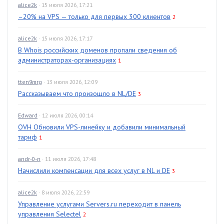
alice2k
· 15 июля 2026, 17:21
–20% на VPS — только для первых 300 клиентов
2
alice2k
· 15 июля 2026, 17:17
В Whois российских доменов пропали сведения об
администраторах-организациях
1
tten9mrg
· 13 июля 2026, 12:09
Рассказываем что произошло в NL/DE
3
Edward
· 12 июля 2026, 00:14
OVH Обновили VPS-линейку и добавили минимальный
тариф
1
andr-0-n
· 11 июля 2026, 17:48
Начислили компенсации для всех услуг в NL и DE
3
alice2k
· 8 июля 2026, 22:59
Управление услугами Servers.ru переходит в панель
управления Selectel
2