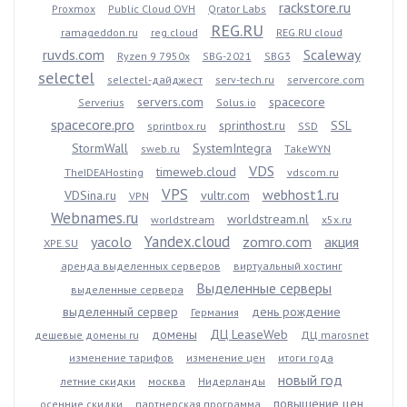
rackstore.ru
Proxmox
Public Cloud OVH
Qrator Labs
REG.RU
ramageddon.ru
reg.cloud
REG.RU cloud
ruvds.com
Scaleway
Ryzen 9 7950x
SBG-2021
SBG3
selectel
selectel-дайджест
serv-tech.ru
servercore.com
servers.com
spacecore
Serverius
Solus.io
spacecore.pro
sprinthost.ru
SSL
sprintbox.ru
SSD
StormWall
SystemIntegra
sweb.ru
TakeWYN
VDS
timeweb.cloud
TheIDEAHosting
vdscom.ru
VPS
webhost1.ru
VDSina.ru
vultr.com
VPN
Webnames.ru
worldstream.nl
worldstream
x5x.ru
Yandex.cloud
yacolo
zomro.com
акция
XPE.SU
аренда выделенных серверов
виртуальный хостинг
Выделенные серверы
выделенные сервера
выделенный сервер
день рождение
Германия
домены
ДЦ LeaseWeb
дешевые домены ru
ДЦ marosnet
изменение тарифов
изменение цен
итоги года
новый год
летние скидки
москва
Нидерланды
повышение цен
осенние скидки
партнерская программа