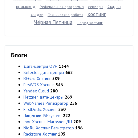
промокод
Скидка
Реферальная программа
серверы
хостинг
скидки
Технические работы
Чёрная Пятница
шаред хостинг
Блоги
Дата-центры OVH
1344
Selectel дата-центры
662
REG.ru Хостинг
589
FirstVDS Хостинг
546
Yandex Cloud
280
Hetzner дата-центры
269
WebNames Регистратор
256
FirstDedic Хостинг
230
Лицензии ISPsystem
222
Ihor Хостинг Marosnet ДЦ
209
Nic.Ru Хостинг Регистратор
196
Rackstore Хостинг
195