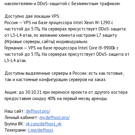
накопителями и DDoS-защитой с безлимитным трафиком.
Доступно две локации VPS:
Россия — VPS на базе процессора Intel Xeon W-1290 с
частотой до 5 ГГц. На серверах присустствует DDoS-защита
от L3-L4 атак, по желанию клиента настроим L7 защиту
(Игровые серверы, сайты) индивидуально.
Германия — VPS на базе процессора Intel Core i9-9900k с
частотой до 5 ГГц. На серверах присутствует DDoS-защита от
L3-L4 атак.
Доступны выделенные серверы в России: есть как готовые,
так и кастомные конфигурации серверов на заказ.
Акция: до 30.10.21 при переносе проекта от другого хостера
предоставим скидку 40% на первый месяц аренды.
Наш сайт:
defhost.pro/
Личный кабинет:
my.defhost.pro/
Группа ВК:
vk.com/defhost_vk
Телеграмм:
t.me/defhost