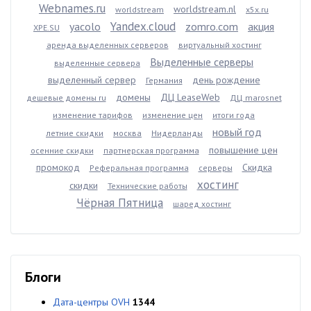
Webnames.ru
worldstream.nl
worldstream
x5x.ru
Yandex.cloud
yacolo
zomro.com
акция
XPE.SU
аренда выделенных серверов
виртуальный хостинг
Выделенные серверы
выделенные сервера
выделенный сервер
день рождение
Германия
домены
ДЦ LeaseWeb
дешевые домены ru
ДЦ marosnet
изменение тарифов
изменение цен
итоги года
новый год
летние скидки
москва
Нидерланды
повышение цен
осенние скидки
партнерская программа
промокод
Скидка
Реферальная программа
серверы
хостинг
скидки
Технические работы
Чёрная Пятница
шаред хостинг
Блоги
Дата-центры OVH
1344