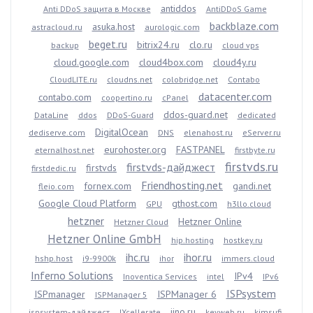
antiddos
Anti DDoS защита в Москве
AntiDDoS Game
backblaze.com
asuka.host
astracloud.ru
aurologic.com
beget.ru
bitrix24.ru
clo.ru
backup
cloud vps
cloud.google.com
cloud4box.com
cloud4y.ru
CloudLITE.ru
cloudns.net
colobridge.net
Contabo
datacenter.com
contabo.com
coopertino.ru
cPanel
ddos-guard.net
DataLine
ddos
DDoS-Guard
dedicated
DigitalOcean
dediserve.com
DNS
elenahost.ru
eServer.ru
eurohoster.org
FASTPANEL
eternalhost.net
firstbyte.ru
firstvds.ru
firstvds-дайджест
firstvds
firstdedic.ru
Friendhosting.net
fornex.com
gandi.net
fleio.com
Google Cloud Platform
gthost.com
GPU
h3llo.cloud
hetzner
Hetzner Online
Hetzner Cloud
Hetzner Online GmbH
hip.hosting
hostkey.ru
ihc.ru
ihor.ru
hshp.host
i9-9900k
ihor
immers.cloud
Inferno Solutions
IPv4
Inoventica Services
intel
IPv6
ISPsystem
ISPmanager
ISPManager 6
ISPManager 5
jino.ru
ispsystem-дайджест
IXcellerate
keyweb.ru
kimsufi