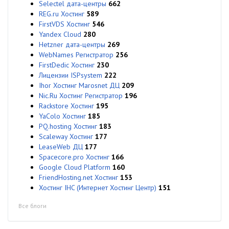
Selectel дата-центры
662
REG.ru Хостинг
589
FirstVDS Хостинг
546
Yandex Cloud
280
Hetzner дата-центры
269
WebNames Регистратор
256
FirstDedic Хостинг
230
Лицензии ISPsystem
222
Ihor Хостинг Marosnet ДЦ
209
Nic.Ru Хостинг Регистратор
196
Rackstore Хостинг
195
YaColo Хостинг
185
PQ.hosting Хостинг
183
Scaleway Хостинг
177
LeaseWeb ДЦ
177
Spacecore.pro Хостинг
166
Google Cloud Platform
160
FriendHosting.net Хостинг
153
Хостинг IHC (Интернет Хостинг Центр)
151
Все блоги