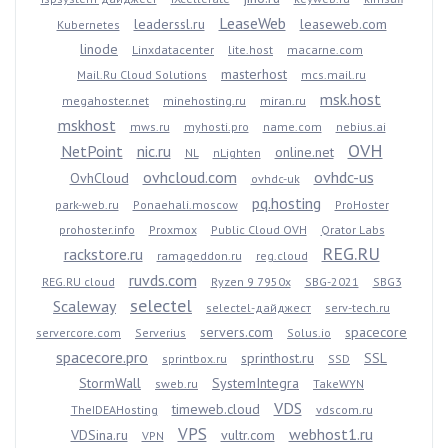
LeaseWeb
leaderssl.ru
leaseweb.com
Kubernetes
linode
Linxdatacenter
lite.host
macarne.com
masterhost
Mail.Ru Cloud Solutions
mcs.mail.ru
msk.host
megahoster.net
minehosting.ru
miran.ru
mskhost
mws.ru
myhosti.pro
name.com
nebius.ai
OVH
NetPoint
nic.ru
online.net
NL
nLighten
ovhcloud.com
ovhdc-us
OvhCloud
ovhdc-uk
pq.hosting
park-web.ru
Ponaehali.moscow
ProHoster
prohoster.info
Proxmox
Public Cloud OVH
Qrator Labs
REG.RU
rackstore.ru
ramageddon.ru
reg.cloud
ruvds.com
REG.RU cloud
Ryzen 9 7950x
SBG-2021
SBG3
selectel
Scaleway
selectel-дайджест
serv-tech.ru
servers.com
spacecore
servercore.com
Serverius
Solus.io
spacecore.pro
sprinthost.ru
SSL
sprintbox.ru
SSD
StormWall
SystemIntegra
sweb.ru
TakeWYN
VDS
timeweb.cloud
TheIDEAHosting
vdscom.ru
VPS
webhost1.ru
VDSina.ru
vultr.com
VPN