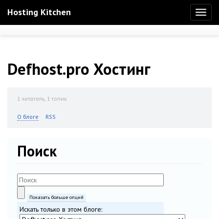
Hosting Kitchen
Toggl
naviga
Defhost.pro Хостинг
1
читатель, 1 топик
О блоге
RSS
Поиск
Показать больше опций
Искать только в этом блоге: