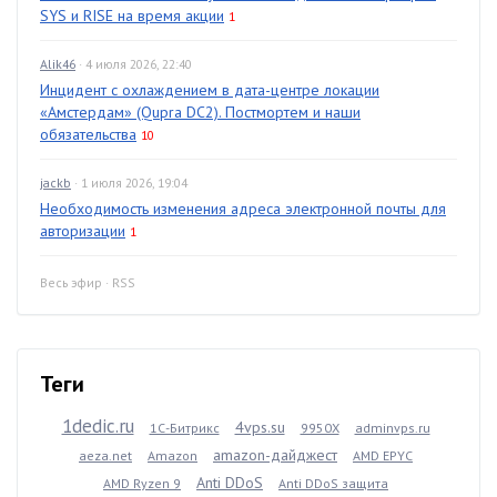
SYS и RISE на время акции
1
Alik46
· 4 июля 2026, 22:40
Инцидент с охлаждением в дата-центре локации
«Амстердам» (Qupra DC2). Постмортем и наши
обязательства
10
jackb
· 1 июля 2026, 19:04
Необходимость изменения адреса электронной почты для
авторизации
1
Весь эфир
·
RSS
Теги
1dedic.ru
4vps.su
1С-Битрикс
9950X
adminvps.ru
amazon-дайджест
aeza.net
Amazon
AMD EPYC
Anti DDoS
AMD Ryzen 9
Anti DDoS защита