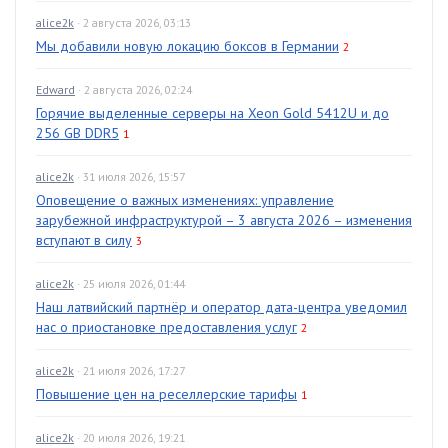
alice2k
· 2 августа 2026, 03:13
Мы добавили новую локацию боксов в Германии
2
Edward
· 2 августа 2026, 02:24
Горячие выделенные серверы на Xeon Gold 5412U и до
256 GB DDR5
1
alice2k
· 31 июля 2026, 15:57
Оповещение о важных изменениях: управление
зарубежной инфраструктурой – 3 августа 2026 – изменения
вступают в силу
3
alice2k
· 25 июля 2026, 01:44
Наш латвийский партнёр и оператор дата-центра уведомил
нас о приостановке предоставления услуг
2
alice2k
· 21 июля 2026, 17:27
Повышение цен на реселлерские тарифы
1
alice2k
· 20 июля 2026, 19:21