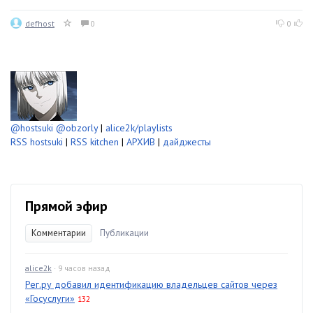
defhost
0
0
@hostsuki
@obzorly
|
alice2k/playlists
RSS hostsuki
|
RSS kitchen
|
АРХИВ
|
дайджесты
Прямой эфир
Комментарии
Публикации
alice2k
· 9 часов назад
Рег.ру добавил идентификацию владельцев сайтов через
«Госуслуги»
132