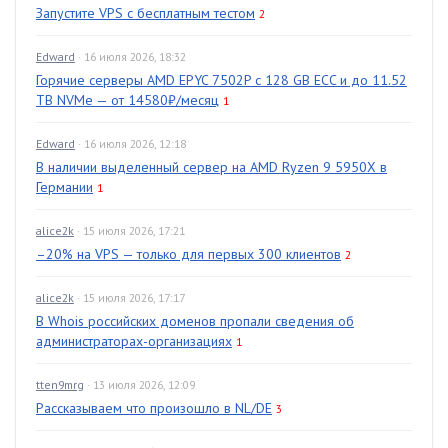
Запустите VPS с бесплатным тестом
2
Edward
· 16 июля 2026, 18:32
Горячие серверы AMD EPYC 7502P с 128 GB ECC и до 11.52
TB NVMe — от 14580₽/месяц
1
Edward
· 16 июля 2026, 12:18
В наличии выделенный сервер на AMD Ryzen 9 5950X в
Германии
1
alice2k
· 15 июля 2026, 17:21
–20% на VPS — только для первых 300 клиентов
2
alice2k
· 15 июля 2026, 17:17
В Whois российских доменов пропали сведения об
администраторах-организациях
1
tten9mrg
· 13 июля 2026, 12:09
Рассказываем что произошло в NL/DE
3