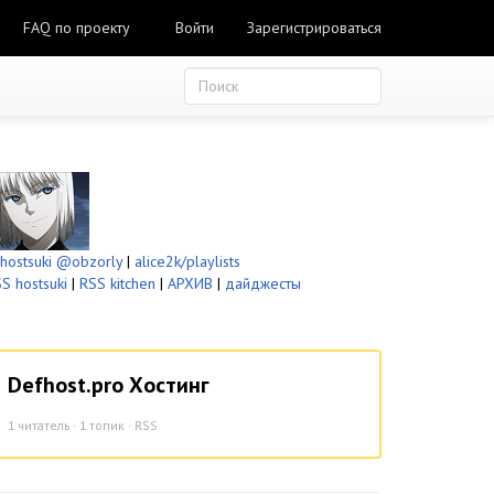
FAQ по проекту
Войти
Зарегистрироваться
ostsuki
@obzorly
|
alice2k/playlists
S hostsuki
|
RSS kitchen
|
АРХИВ
|
дайджесты
Defhost.pro Хостинг
1
читатель · 1 топик ·
RSS