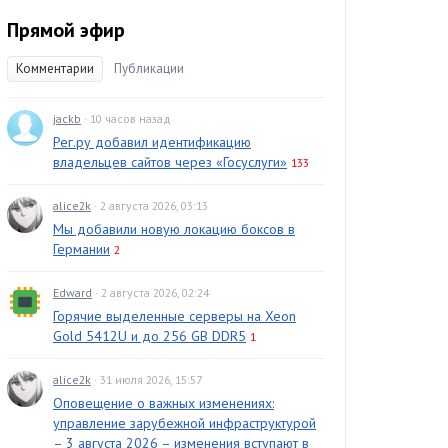
Прямой эфир
Комментарии
Публикации
jackb
· 10 часов назад
Рег.ру добавил идентификацию
владельцев сайтов через «Госуслуги»
133
alice2k
· 2 августа 2026, 03:13
Мы добавили новую локацию боксов в
Германии
2
Edward
· 2 августа 2026, 02:24
Горячие выделенные серверы на Xeon
Gold 5412U и до 256 GB DDR5
1
alice2k
· 31 июля 2026, 15:57
Оповещение о важных изменениях:
управление зарубежной инфраструктурой
– 3 августа 2026 – изменения вступают в