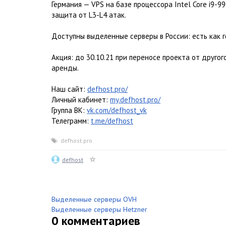
Германия — VPS на базе процессора Intel Core i9-9
защита от L3-L4 атак.
Доступны выделенные серверы в России: есть как г
Акция: до 30.10.21 при переносе проекта от друго
аренды.
Наш сайт:
defhost.pro/
Личный кабинет:
my.defhost.pro/
Группа ВК:
vk.com/defhost_vk
Телеграмм:
t.me/defhost
defhost.pro
defhost
Выделенные серверы OVH
Выделенные серверы Hetzner
0
комментариев