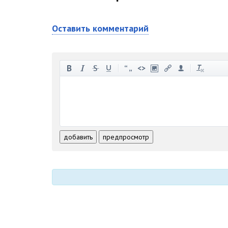
Оставить комментарий
-
-
-
-
-
-
-
-
-
-
-
-
-
-
-
-
-
-
-
-
-
-
-
-
добавить
предпросмотр
-
-
-
-
-
-