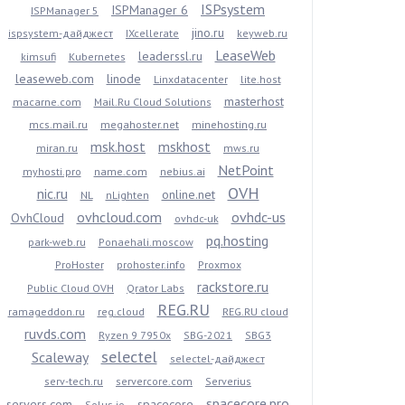
ISPsystem
ISPManager 6
ISPManager 5
jino.ru
ispsystem-дайджест
IXcellerate
keyweb.ru
LeaseWeb
leaderssl.ru
kimsufi
Kubernetes
leaseweb.com
linode
Linxdatacenter
lite.host
masterhost
macarne.com
Mail.Ru Cloud Solutions
mcs.mail.ru
megahoster.net
minehosting.ru
msk.host
mskhost
miran.ru
mws.ru
NetPoint
myhosti.pro
name.com
nebius.ai
OVH
nic.ru
online.net
NL
nLighten
ovhcloud.com
ovhdc-us
OvhCloud
ovhdc-uk
pq.hosting
park-web.ru
Ponaehali.moscow
ProHoster
prohoster.info
Proxmox
rackstore.ru
Public Cloud OVH
Qrator Labs
REG.RU
ramageddon.ru
reg.cloud
REG.RU cloud
ruvds.com
Ryzen 9 7950x
SBG-2021
SBG3
selectel
Scaleway
selectel-дайджест
serv-tech.ru
servercore.com
Serverius
spacecore.pro
servers.com
spacecore
Solus.io