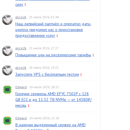
силу
3
alice2k
· 25 июля 2026, 01:44
Наш латвийский партнёр и оператор дата-
центра уведомил нас о приостановке
предоставления услуг
2
alice2k
· 21 июля 2026, 17:27
Повышение цен на реселлерские тарифы
1
alice2k
· 20 июля 2026, 19:21
Запустите VPS с бесплатным тестом
2
Edward
· 16 июля 2026, 18:32
Горячие серверы AMD EPYC 7502P с 128
GB ECC и до 11.52 TB NVMe — от 14580₽/
месяц
1
Edward
· 16 июля 2026, 12:18
В наличии выделенный сервер на AMD