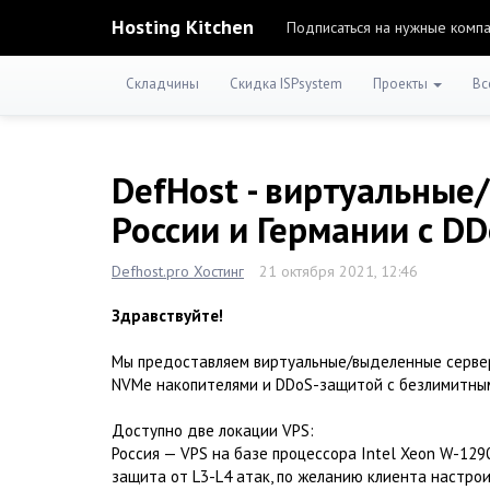
Hosting Kitchen
Подписаться на нужные комп
Складчины
Скидка ISPsystem
Проекты
Вс
DefHost - виртуальные
России и Германии с D
Defhost.pro Хостинг
21 октября 2021, 12:46
Здравствуйте!
Мы предоставляем виртуальные/выделенные сервер
NVMe накопителями и DDoS-защитой с безлимитны
Доступно две локации VPS:
Россия — VPS на базе процессора Intel Xeon W-1290
защита от L3-L4 атак, по желанию клиента настрои