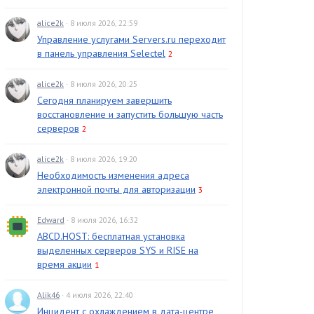
alice2k
· 8 июля 2026, 22:59
Управление услугами Servers.ru переходит
в панель управления Selectel
2
alice2k
· 8 июля 2026, 20:25
Сегодня планируем завершить
восстановление и запустить большую часть
серверов
2
alice2k
· 8 июля 2026, 19:20
Необходимость изменения адреса
электронной почты для авторизации
3
Edward
· 8 июля 2026, 16:32
ABCD.HOST: бесплатная установка
выделенных серверов SYS и RISE на
время акции
1
Alik46
· 4 июля 2026, 22:40
Инцидент с охлаждением в дата-центре