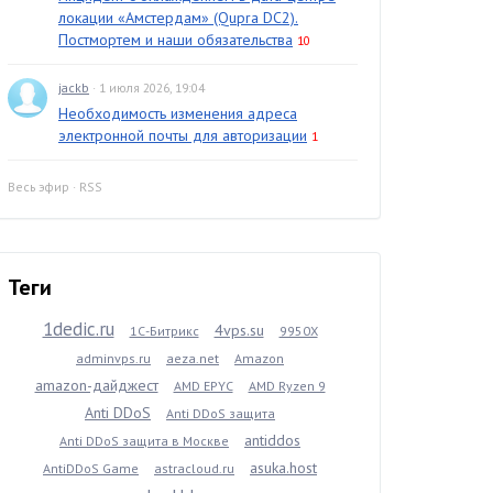
локации «Амстердам» (Qupra DC2).
Постмортем и наши обязательства
10
jackb
· 1 июля 2026, 19:04
Необходимость изменения адреса
электронной почты для авторизации
1
Весь эфир
·
RSS
Теги
1dedic.ru
4vps.su
1С-Битрикс
9950X
adminvps.ru
aeza.net
Amazon
amazon-дайджест
AMD EPYC
AMD Ryzen 9
Anti DDoS
Anti DDoS защита
antiddos
Anti DDoS защита в Москве
asuka.host
AntiDDoS Game
astracloud.ru