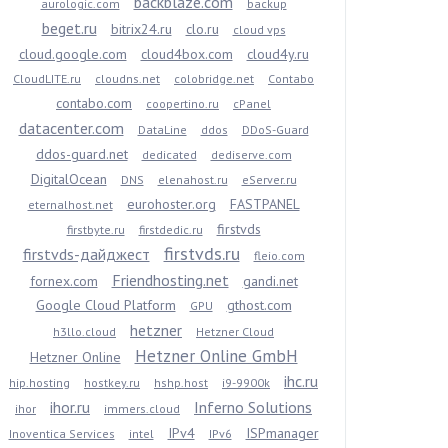
backblaze.com
aurologic.com
backup
beget.ru
bitrix24.ru
clo.ru
cloud vps
cloud.google.com
cloud4box.com
cloud4y.ru
CloudLITE.ru
cloudns.net
colobridge.net
Contabo
contabo.com
coopertino.ru
cPanel
datacenter.com
DataLine
ddos
DDoS-Guard
ddos-guard.net
dedicated
dediserve.com
DigitalOcean
DNS
elenahost.ru
eServer.ru
eurohoster.org
FASTPANEL
eternalhost.net
firstvds
firstbyte.ru
firstdedic.ru
firstvds.ru
firstvds-дайджест
fleio.com
Friendhosting.net
fornex.com
gandi.net
Google Cloud Platform
gthost.com
GPU
hetzner
h3llo.cloud
Hetzner Cloud
Hetzner Online GmbH
Hetzner Online
ihc.ru
hip.hosting
hostkey.ru
hshp.host
i9-9900k
ihor.ru
Inferno Solutions
ihor
immers.cloud
IPv4
ISPmanager
Inoventica Services
intel
IPv6