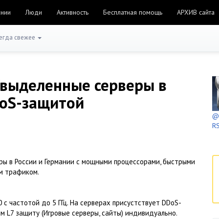
ании
Люди
Активность
Бесплатная помощь
АРХИВ сайта
егда свежее
/выделенные серверы в
DoS-защитой
@h
RS
ы в России и Германии с мощными процессорами, быстрыми
м трафиком.
 с частотой до 5 ГГц. На серверах присустствует DDoS-
м L7 защиту (Игровые серверы, сайты) индивидуально.