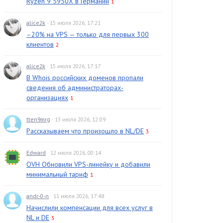
Ryzen 9 5950X в Германии
1
alice2k
· 15 июля 2026, 17:21
–20% на VPS — только для первых 300
клиентов
2
alice2k
· 15 июля 2026, 17:17
В Whois российских доменов пропали
сведения об администраторах-
организациях
1
tten9mrg
· 13 июля 2026, 12:09
Рассказываем что произошло в NL/DE
3
Edward
· 12 июля 2026, 00:14
OVH Обновили VPS-линейку и добавили
минимальный тариф
1
andr-0-n
· 11 июля 2026, 17:48
Начислили компенсации для всех услуг в
NL и DE
3