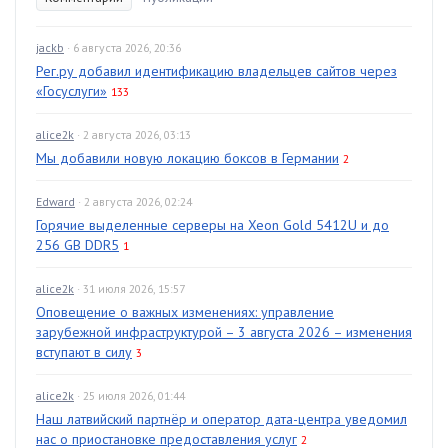
jackb
· 6 августа 2026, 20:36
Рег.ру добавил идентификацию владельцев сайтов через
«Госуслуги»
133
alice2k
· 2 августа 2026, 03:13
Мы добавили новую локацию боксов в Германии
2
Edward
· 2 августа 2026, 02:24
Горячие выделенные серверы на Xeon Gold 5412U и до
256 GB DDR5
1
alice2k
· 31 июля 2026, 15:57
Оповещение о важных изменениях: управление
зарубежной инфраструктурой – 3 августа 2026 – изменения
вступают в силу
3
alice2k
· 25 июля 2026, 01:44
Наш латвийский партнёр и оператор дата-центра уведомил
нас о приостановке предоставления услуг
2