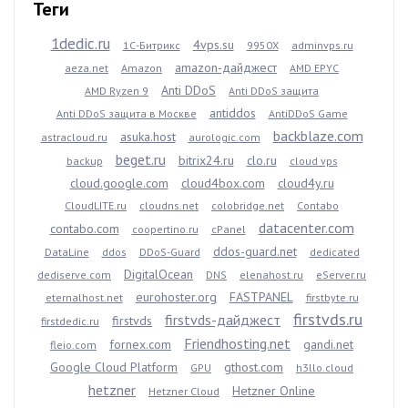
Теги
1dedic.ru
4vps.su
1С-Битрикс
9950X
adminvps.ru
amazon-дайджест
aeza.net
Amazon
AMD EPYC
Anti DDoS
AMD Ryzen 9
Anti DDoS защита
antiddos
Anti DDoS защита в Москве
AntiDDoS Game
backblaze.com
asuka.host
astracloud.ru
aurologic.com
beget.ru
bitrix24.ru
clo.ru
backup
cloud vps
cloud.google.com
cloud4box.com
cloud4y.ru
CloudLITE.ru
cloudns.net
colobridge.net
Contabo
datacenter.com
contabo.com
coopertino.ru
cPanel
ddos-guard.net
DataLine
ddos
DDoS-Guard
dedicated
DigitalOcean
dediserve.com
DNS
elenahost.ru
eServer.ru
eurohoster.org
FASTPANEL
eternalhost.net
firstbyte.ru
firstvds.ru
firstvds-дайджест
firstvds
firstdedic.ru
Friendhosting.net
fornex.com
gandi.net
fleio.com
Google Cloud Platform
gthost.com
GPU
h3llo.cloud
hetzner
Hetzner Online
Hetzner Cloud