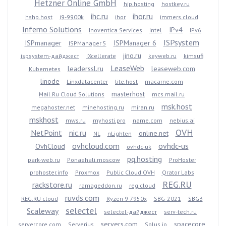
Hetzner Online GmbH
hip.hosting
hostkey.ru
ihc.ru
ihor.ru
hshp.host
i9-9900k
ihor
immers.cloud
Inferno Solutions
IPv4
Inoventica Services
intel
IPv6
ISPsystem
ISPmanager
ISPManager 6
ISPManager 5
jino.ru
ispsystem-дайджест
IXcellerate
keyweb.ru
kimsufi
LeaseWeb
leaderssl.ru
leaseweb.com
Kubernetes
linode
Linxdatacenter
lite.host
macarne.com
masterhost
Mail.Ru Cloud Solutions
mcs.mail.ru
msk.host
megahoster.net
minehosting.ru
miran.ru
mskhost
mws.ru
myhosti.pro
name.com
nebius.ai
OVH
NetPoint
nic.ru
online.net
NL
nLighten
ovhcloud.com
ovhdc-us
OvhCloud
ovhdc-uk
pq.hosting
park-web.ru
Ponaehali.moscow
ProHoster
prohoster.info
Proxmox
Public Cloud OVH
Qrator Labs
REG.RU
rackstore.ru
ramageddon.ru
reg.cloud
ruvds.com
REG.RU cloud
Ryzen 9 7950x
SBG-2021
SBG3
selectel
Scaleway
selectel-дайджест
serv-tech.ru
servers.com
spacecore
servercore.com
Serverius
Solus.io