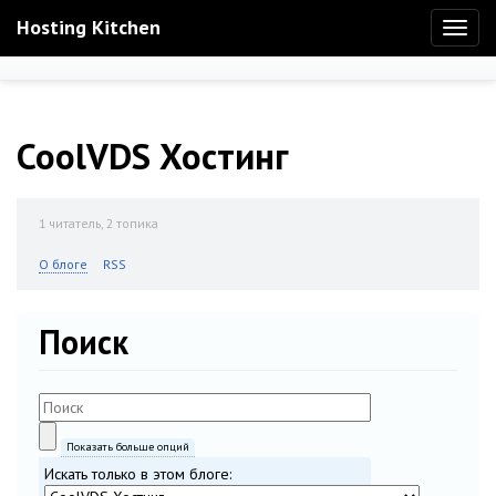
Hosting Kitchen
Toggl
naviga
CoolVDS Хостинг
1
читатель, 2 топика
О блоге
RSS
Поиск
Показать больше опций
Искать только в этом блоге: