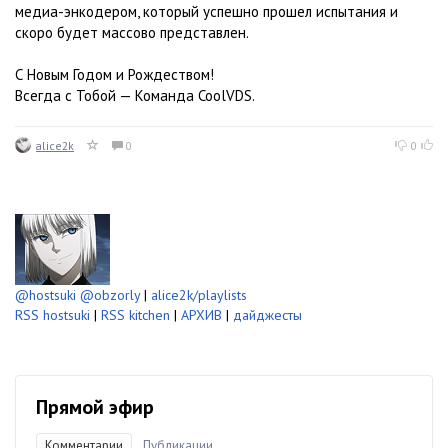
медиа-энкодером, который успешно прошел испытания и
скоро будет массово представлен.
С Новым Годом и Рождеством!
Всегда с Тобой — Команда CoolVDS.
alice2k
0
0
@hostsuki
@obzorly
|
alice2k/playlists
RSS hostsuki
|
RSS kitchen
|
АРХИВ
|
дайджесты
Прямой эфир
Комментарии
Публикации