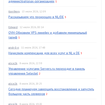
администраторах-организациях
1
tten9mrg
· 13 июля 2026, 12:09
Рассказываем что произошло в NL/DE
3
Edward
· 12 июля 2026, 00:14
OVH Обновили VPS-линейку и добавили минимальный
тариф
1
andr-0-n
· 11 июля 2026, 17:48
Начислили компенсации для всех услуг в NL и DE
3
alice2k
· 8 июля 2026, 22:59
Управление услугами Servers.ru переходит в панель
управления Selectel
2
alice2k
· 8 июля 2026, 20:25
Сегодня планируем завершить восстановление и запустить
большую часть серверов
2
alice2k
· 8 июля 2026, 19:20