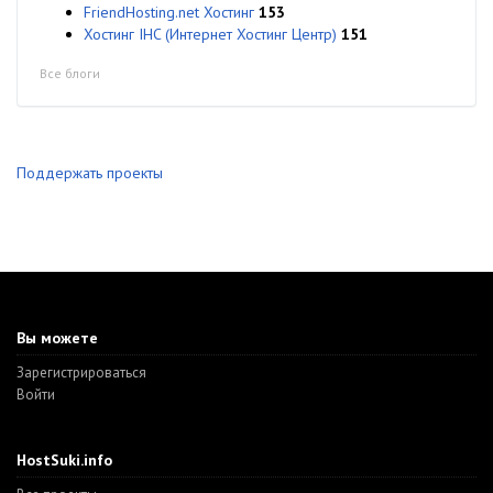
FriendHosting.net Хостинг
153
Хостинг IHC (Интернет Хостинг Центр)
151
Все блоги
Поддержать проекты
Вы можете
Зарегистрироваться
Войти
HostSuki.info