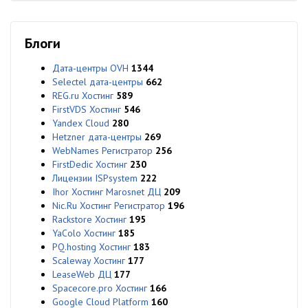
Блоги
Дата-центры OVH
1344
Selectel дата-центры
662
REG.ru Хостинг
589
FirstVDS Хостинг
546
Yandex Cloud
280
Hetzner дата-центры
269
WebNames Регистратор
256
FirstDedic Хостинг
230
Лицензии ISPsystem
222
Ihor Хостинг Marosnet ДЦ
209
Nic.Ru Хостинг Регистратор
196
Rackstore Хостинг
195
YaColo Хостинг
185
PQ.hosting Хостинг
183
Scaleway Хостинг
177
LeaseWeb ДЦ
177
Spacecore.pro Хостинг
166
Google Cloud Platform
160