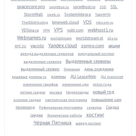
spacecore.pro
sprinthost.ru
SSL
sprintbox.ru
SSD
StormWall
SystemIntegra
sweb.ru
TakeWYN
VDS
timeweb.cloud
TheIDEAHosting
vdscom.ru
VPS
webhost1.ru
VDSina.ru
vultr.com
VPN
Webnames.ru
worldstream.nl
worldstream
x5x.ru
Yandex.cloud
yacolo
zomro.com
акция
XPE.SU
аренда выделенных серверов
виртуальный хостинг
Выделенные серверы
выделенные сервера
выделенный сервер
день рождение
Германия
домены
ДЦ LeaseWeb
дешевые домены ru
ДЦ marosnet
изменение тарифов
изменение цен
итоги года
новый год
летние скидки
москва
Нидерланды
повышение цен
осенние скидки
партнерская программа
промокод
Скидка
Реферальная программа
серверы
хостинг
скидки
Технические работы
Чёрная Пятница
шаред хостинг