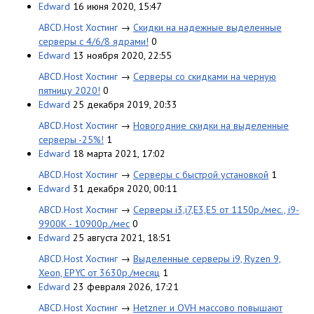
Edward
16 июня 2020, 15:47
ABCD.Host Хостинг
→
Скидки на надежные выделенные
серверы с 4/6/8 ядрами!
0
Edward
13 ноября 2020, 22:55
ABCD.Host Хостинг
→
Серверы со скидками на черную
пятницу 2020!
0
Edward
25 декабря 2019, 20:33
ABCD.Host Хостинг
→
Новогодние скидки на выделенные
серверы -25%!
1
Edward
18 марта 2021, 17:02
ABCD.Host Хостинг
→
Серверы с быстрой установкой
1
Edward
31 декабря 2020, 00:11
ABCD.Host Хостинг
→
Серверы i3,i7,E3,E5 от 1150р./мес., i9-
9900K - 10900р./мес
0
Edward
25 августа 2021, 18:51
ABCD.Host Хостинг
→
Выделенные серверы i9, Ryzen 9,
Xeon, EPYC от 3630р./месяц
1
Edward
23 февраля 2026, 17:21
ABCD.Host Хостинг
→
Hetzner и OVH массово повышают