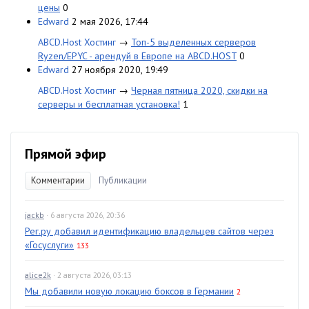
цены
0
Edward
2 мая 2026, 17:44
ABCD.Host Хостинг
→
Топ-5 выделенных серверов
Ryzen/EPYC - арендуй в Европе на ABCD.HOST
0
Edward
27 ноября 2020, 19:49
ABCD.Host Хостинг
→
Черная пятница 2020, скидки на
серверы и бесплатная установка!
1
Прямой эфир
Комментарии
Публикации
jackb
· 6 августа 2026, 20:36
Рег.ру добавил идентификацию владельцев сайтов через
«Госуслуги»
133
alice2k
· 2 августа 2026, 03:13
Мы добавили новую локацию боксов в Германии
2