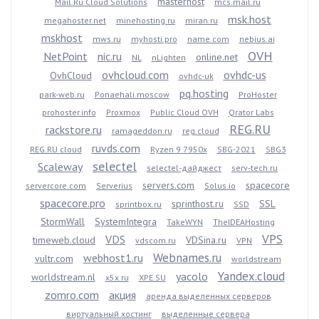
masterhost
Mail.Ru Cloud Solutions
mcs.mail.ru
msk.host
megahoster.net
minehosting.ru
miran.ru
mskhost
mws.ru
myhosti.pro
name.com
nebius.ai
OVH
NetPoint
nic.ru
online.net
NL
nLighten
ovhcloud.com
ovhdc-us
OvhCloud
ovhdc-uk
pq.hosting
park-web.ru
Ponaehali.moscow
ProHoster
prohoster.info
Proxmox
Public Cloud OVH
Qrator Labs
REG.RU
rackstore.ru
ramageddon.ru
reg.cloud
ruvds.com
REG.RU cloud
Ryzen 9 7950x
SBG-2021
SBG3
selectel
Scaleway
selectel-дайджест
serv-tech.ru
servers.com
spacecore
servercore.com
Serverius
Solus.io
spacecore.pro
sprinthost.ru
SSL
sprintbox.ru
SSD
StormWall
SystemIntegra
TakeWYN
TheIDEAHosting
VPS
VDS
timeweb.cloud
VDSina.ru
vdscom.ru
VPN
Webnames.ru
webhost1.ru
vultr.com
worldstream
Yandex.cloud
yacolo
worldstream.nl
x5x.ru
XPE.SU
zomro.com
акция
аренда выделенных серверов
виртуальный хостинг
выделенные сервера