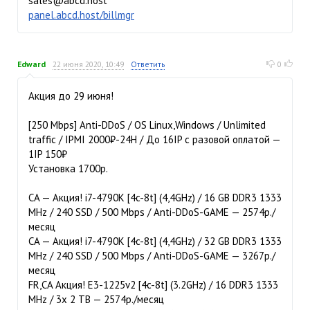
sales@abcd.host
panel.abcd.host/billmgr
Edward
22 июня 2020, 10:49
Ответить
0
Акция до 29 июня!
[250 Mbps] Anti-DDoS / OS Linux,Windows / Unlimited
traffic / IPMI 2000₽-24H / До 16IP с разовой оплатой —
1IP 150₽
Установка 1700р.
CA — Акция! i7-4790K [4c-8t] (4,4GHz) / 16 GB DDR3 1333
MHz / 240 SSD / 500 Mbps / Anti-DDoS-GAME — 2574р./
месяц
CA — Акция! i7-4790K [4c-8t] (4,4GHz) / 32 GB DDR3 1333
MHz / 240 SSD / 500 Mbps / Anti-DDoS-GAME — 3267р./
месяц
FR,CA Акция! E3-1225v2 [4c-8t] (3.2GHz) / 16 DDR3 1333
MHz / 3x 2 TB — 2574р./месяц