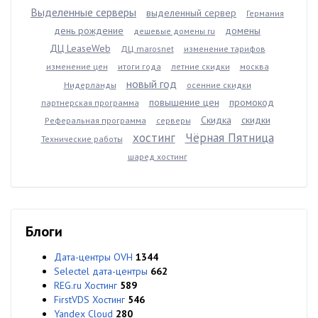
Выделенные серверы
выделенный сервер
Германия
день рождение
домены
дешевые домены ru
ДЦ LeaseWeb
ДЦ marosnet
изменение тарифов
изменение цен
итоги года
летние скидки
москва
новый год
Нидерланды
осенние скидки
повышение цен
промокод
партнерская программа
Скидка
скидки
Реферальная программа
серверы
хостинг
Чёрная Пятница
Технические работы
шаред хостинг
Блоги
Дата-центры OVH
1344
Selectel дата-центры
662
REG.ru Хостинг
589
FirstVDS Хостинг
546
Yandex Cloud
280