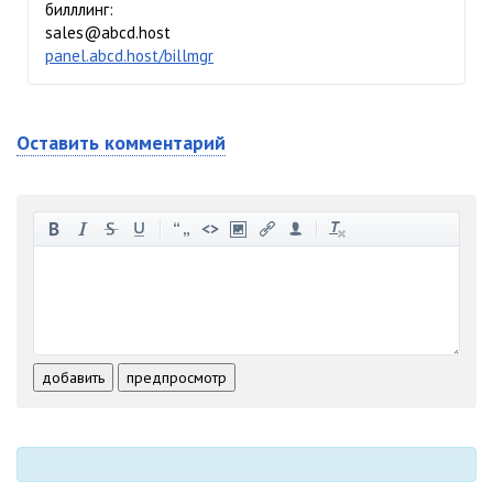
билллинг:
sales@abcd.host
panel.abcd.host/billmgr
Оставить комментарий
-
-
-
-
-
-
-
-
-
-
-
-
-
-
-
-
-
-
-
-
-
-
-
-
добавить
предпросмотр
-
-
-
-
-
-