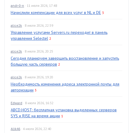
andr-0-n
· 11 июля 2026, 17:48
Начислили компенсации для всех услуг в NL и DE
3
alice2k
· 8 июля 2026, 22:59
Управление услугами Servers.ru переходит в панель
управления Selectel
2
alice2k
· 8 июля 2026, 20:25
Сегодня планируем завершить восстановление и запустить
большую часть серверов
2
alice2k
· 8 июля 2026, 19:20
Необходимость изменения адреса электронной почты для
авторизации
3
Edward
· 8 июля 2026, 16:32
ABCD.HOST: бесплатная установка выделенных серверов
SYS и RISE на время акции
1
Alik46
· 4 июля 2026, 22:40