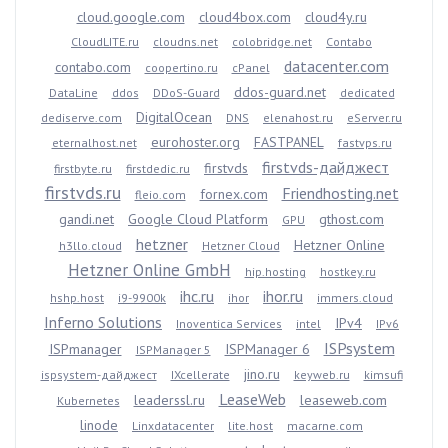
cloud.google.com
cloud4box.com
cloud4y.ru
CloudLITE.ru
cloudns.net
colobridge.net
Contabo
datacenter.com
contabo.com
coopertino.ru
cPanel
ddos-guard.net
DataLine
ddos
DDoS-Guard
dedicated
DigitalOcean
dediserve.com
DNS
elenahost.ru
eServer.ru
eurohoster.org
FASTPANEL
eternalhost.net
fastvps.ru
firstvds-дайджест
firstvds
firstbyte.ru
firstdedic.ru
firstvds.ru
Friendhosting.net
fornex.com
fleio.com
gandi.net
Google Cloud Platform
gthost.com
GPU
hetzner
Hetzner Online
h3llo.cloud
Hetzner Cloud
Hetzner Online GmbH
hip.hosting
hostkey.ru
ihc.ru
ihor.ru
hshp.host
i9-9900k
ihor
immers.cloud
Inferno Solutions
IPv4
Inoventica Services
intel
IPv6
ISPsystem
ISPmanager
ISPManager 6
ISPManager 5
jino.ru
ispsystem-дайджест
IXcellerate
keyweb.ru
kimsufi
LeaseWeb
leaderssl.ru
leaseweb.com
Kubernetes
linode
Linxdatacenter
lite.host
macarne.com