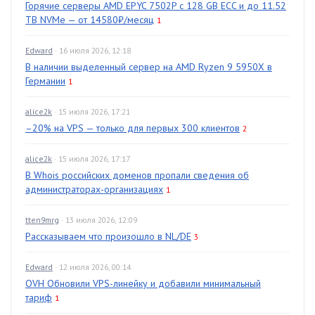
Горячие серверы AMD EPYC 7502P с 128 GB ECC и до 11.52
TB NVMe — от 14580₽/месяц
1
Edward
· 16 июля 2026, 12:18
В наличии выделенный сервер на AMD Ryzen 9 5950X в
Германии
1
alice2k
· 15 июля 2026, 17:21
–20% на VPS — только для первых 300 клиентов
2
alice2k
· 15 июля 2026, 17:17
В Whois российских доменов пропали сведения об
администраторах-организациях
1
tten9mrg
· 13 июля 2026, 12:09
Рассказываем что произошло в NL/DE
3
Edward
· 12 июля 2026, 00:14
OVH Обновили VPS-линейку и добавили минимальный
тариф
1