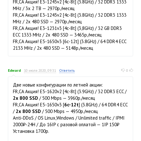
FR,CA Акция! E3-1245v2 [4c-8t] (3.8GHz) / 32 DDR3 1333
MHz / 3x 2 TB — 2970р./месяц
FR,CA Акция! E3-1245v2 [4c-8t] (3.8GHz) / 32 DDR3 1333
MHz / 2x 480 SSD — 2970р./месяц
FR,CA Акция! E3-1231v3 [4c-8t] (3,8GHz) / 32 GB DDR3
ECC 1333 MHz / 2x 480 SSD — 3465р./месяц
FR,CA Акция! E5-1650v3 [6c-12t] (3.8GHz) / 64 DDR4 ECC
2133 MHz / 2x 480 SSD — 5148р./месяц
Edward
10 июля 2020, 09:31
Ответить
0
Две новые конфигурации по летней акции:
FR,CA Акция! E5-1620v2 [4c-8t] (3.9GHz) / 32 DDR3 ECC /
2x 800 SSD
/ 500 Mbps — 3960р./месяц
FR,CA Акция! E5-1650v3 [
6c-12t
] (3.8GHz) / 64 DDR4 ECC
/
2x 800 SSD
/ 500 Mbps — 4950р./месяц
Anti-DDoS / OS Linux,Windows / Unlimited traffic / IPMI
2000₽-24H / До 16IP с разовой оплатой — 1IP 150₽
Установка 1700р.