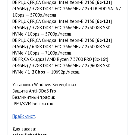
DE,PL,UK,FR,CA Скидка! Intel Xeon-E 2136 [
6c-12t
]
(4.5GHz) / 32GB DDR4 ECC 2666MHz / 2x4TB HDD SATA /
1Gbps — 5700р./месяц
DE,PL,UK,FR,CA Скидка! Intel Xeon-E 2136 [
6c-12t
]
(4.5GHz) / 32GB DDR4 ECC 2666MHz / 2x500GB SSD
NVMe / 1Gbps — 5700р./месяц
DE,PL,UK,FR,CA Скидка! Intel Xeon-E 2136 [
6c-12t
]
(4.5GHz) / 64GB DDR4 ECC 2666MHz / 2x500GB SSD
NVMe / 1Gbps — 7100р./месяц
DE,FR,CA Скидка! AMD Ryzen 7 3700 PRO [8c-16t]
(4.4GHz) / 32GB DDR4 ECC 2666MHz / 2x960GB SSD
NVMe /
1-2Gbps
— 10692р./месяц
Установка Windows Server/Linux
Защита Anti-DDoS Pro
Безлимитный трафик
IPMI/KVM Бесплатно
Прайс-лист
.
Для заказа: