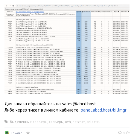
Для заказа обращайтесь на sales@abcd.host
Либо через тикет в личном кабинете:
panel.abcd.host/billmgr
Выделенные серверы
,
серверы
,
ovh
,
hetzner
,
selectel
Edward
0