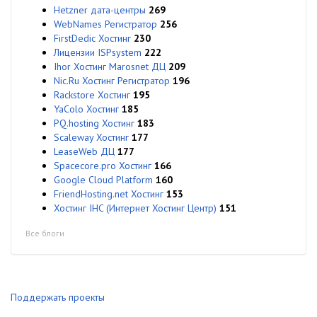
Hetzner дата-центры
269
WebNames Регистратор
256
FirstDedic Хостинг
230
Лицензии ISPsystem
222
Ihor Хостинг Marosnet ДЦ
209
Nic.Ru Хостинг Регистратор
196
Rackstore Хостинг
195
YaColo Хостинг
185
PQ.hosting Хостинг
183
Scaleway Хостинг
177
LeaseWeb ДЦ
177
Spacecore.pro Хостинг
166
Google Cloud Platform
160
FriendHosting.net Хостинг
153
Хостинг IHC (Интернет Хостинг Центр)
151
Все блоги
Поддержать проекты