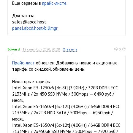
Еще серверы в
прайс-листе
.
Для заказа:
sales@abcd.host
panel.abcd.host/billmgr
Edward
19 сентября 2020, 20:28
Ответить
0
Прайс-лист
обновлен. Добавлены новые и акционные
тарифы со скидкой, обновлены цены.
Некоторые тарифы:
Intel Xeon E3-1230v6 [4c-8t] (3.9GHz) / 32GB DDR4 ECC
2133MHz / 2x 450 SSD NVMe / 500Mbps — 6490 руб./
месяц.
Intel Xeon E5-1650v4 [6c-12t] (4.0GHz) / 64GB DDR4 ECC
2133MHz / 2x2TB HDD SATA / 500Mbps — 6930 руб./
месяц.
Intel Xeon E5-1650v4 [6c-12t] (4.0GHz) / 64GB DDR4 ECC
2133MHz / 2x450GB SSD NVMe / 500Mbps — 7920 руб./