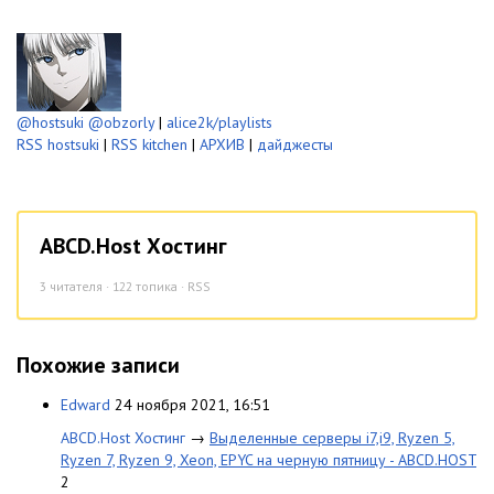
@hostsuki
@obzorly
|
alice2k/playlists
RSS hostsuki
|
RSS kitchen
|
АРХИВ
|
дайджесты
ABCD.Host Хостинг
3
читателя · 122 топика ·
RSS
Похожие записи
Edward
24 ноября 2021, 16:51
ABCD.Host Хостинг
→
Выделенные серверы i7,i9, Ryzen 5,
Ryzen 7, Ryzen 9, Xeon, EPYC на черную пятницу - ABCD.HOST
2