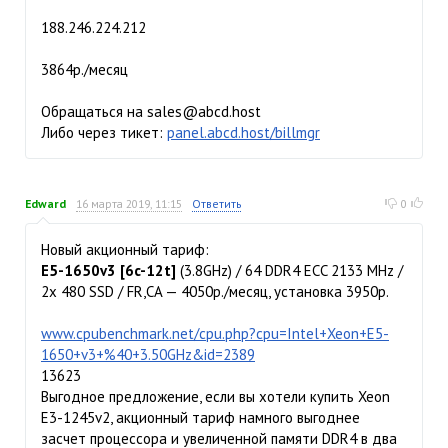
188.246.224.212
3864р./месяц
Обращаться на sales@abcd.host
Либо через тикет:
panel.abcd.host/billmgr
Edward
16 марта 2019, 11:15
Ответить
0
Новый акционный тариф:
E5-1650v3 [6c-12t]
(3.8GHz) / 64 DDR4 ECC 2133 MHz /
2x 480 SSD / FR,CA — 4050р./месяц, установка 3950р.
www.cpubenchmark.net/cpu.php?cpu=Intel+Xeon+E5-
1650+v3+%40+3.50GHz&id=2389
13623
Выгодное предложение, если вы хотели купить Xeon
E3-1245v2, акционный тариф намного выгоднее
засчет процессора и увеличенной памяти DDR4 в два