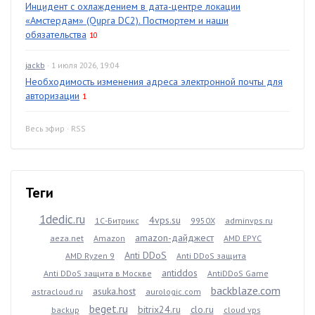
Инцидент с охлаждением в дата-центре локации
«Амстердам» (Qupra DC2). Постмортем и наши
обязательства
10
jackb
· 1 июля 2026, 19:04
Необходимость изменения адреса электронной почты для
авторизации
1
Весь эфир
·
RSS
Теги
1dedic.ru
4vps.su
1С-Битрикс
9950X
adminvps.ru
amazon-дайджест
aeza.net
Amazon
AMD EPYC
Anti DDoS
AMD Ryzen 9
Anti DDoS защита
antiddos
Anti DDoS защита в Москве
AntiDDoS Game
backblaze.com
asuka.host
astracloud.ru
aurologic.com
beget.ru
bitrix24.ru
clo.ru
backup
cloud vps