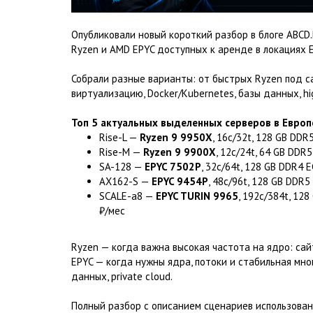
Опубликовали новый короткий разбор в блоге ABC
Ryzen и AMD EPYC доступных к аренде в локациях 
Собрали разные варианты: от быстрых Ryzen под са
виртуализацию, Docker/Kubernetes, базы данных, hig
Топ 5 актуальных выделенных серверов в Европ
Rise-L —
Ryzen 9 9950X
, 16c/32t, 128 GB DD
Rise-M —
Ryzen 9 9900X
, 12c/24t, 64 GB DDR
SA-128 —
EPYC 7502P
, 32c/64t, 128 GB DDR4 
AX162-S —
EPYC 9454P
, 48c/96t, 128 GB DDR
SCALE-a8 —
EPYC TURIN 9965
, 192c/384t, 12
₽/мес
Ryzen — когда важна высокая частота на ядро: сайты,
EPYC — когда нужны ядра, потоки и стабильная мно
данных, private cloud.
Полный разбор с описанием сценариев использован