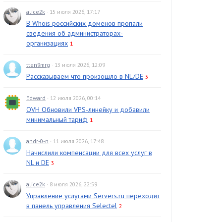
alice2k
· 15 июля 2026, 17:17
В Whois российских доменов пропали
сведения об администраторах-
организациях
1
tten9mrg
· 13 июля 2026, 12:09
Рассказываем что произошло в NL/DE
3
Edward
· 12 июля 2026, 00:14
OVH Обновили VPS-линейку и добавили
минимальный тариф
1
andr-0-n
· 11 июля 2026, 17:48
Начислили компенсации для всех услуг в
NL и DE
3
alice2k
· 8 июля 2026, 22:59
Управление услугами Servers.ru переходит
в панель управления Selectel
2