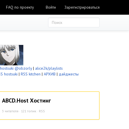
FAQ по проекту
Войти
Зарегистрироваться
ostsuki
@obzorly
|
alice2k/playlists
S hostsuki
|
RSS kitchen
|
АРХИВ
|
дайджесты
ABCD.Host Хостинг
3
читателя · 121 топик ·
RSS