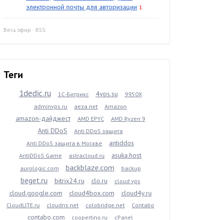
электронной почты для авторизации
1
Весь эфир
·
RSS
Теги
1dedic.ru
4vps.su
1С-Битрикс
9950X
adminvps.ru
aeza.net
Amazon
amazon-дайджест
AMD EPYC
AMD Ryzen 9
Anti DDoS
Anti DDoS защита
antiddos
Anti DDoS защита в Москве
asuka.host
AntiDDoS Game
astracloud.ru
backblaze.com
aurologic.com
backup
beget.ru
bitrix24.ru
clo.ru
cloud vps
cloud.google.com
cloud4box.com
cloud4y.ru
CloudLITE.ru
cloudns.net
colobridge.net
Contabo
contabo.com
coopertino.ru
cPanel