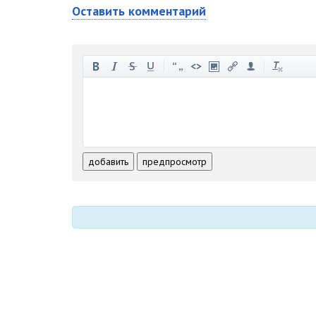
Оставить комментарий
-
-
-
-
-
-
-
-
-
-
-
-
-
-
-
-
-
-
-
-
-
-
-
-
добавить
предпросмотр
-
-
-
-
-
-