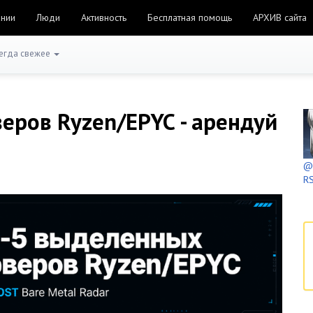
ании
Люди
Активность
Бесплатная помощь
АРХИВ сайта
егда свежее
еров Ryzen/EPYC - арендуй
@h
RS