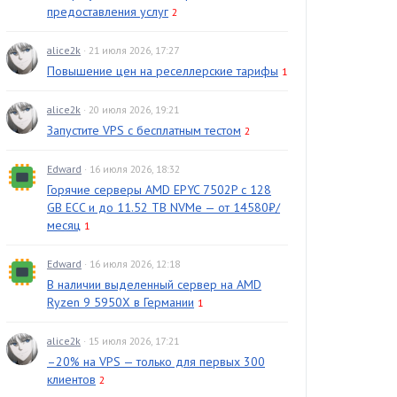
предоставления услуг
2
alice2k
· 21 июля 2026, 17:27
Повышение цен на реселлерские тарифы
1
alice2k
· 20 июля 2026, 19:21
Запустите VPS с бесплатным тестом
2
Edward
· 16 июля 2026, 18:32
Горячие серверы AMD EPYC 7502P с 128
GB ECC и до 11.52 TB NVMe — от 14580₽/
месяц
1
Edward
· 16 июля 2026, 12:18
В наличии выделенный сервер на AMD
Ryzen 9 5950X в Германии
1
alice2k
· 15 июля 2026, 17:21
–20% на VPS — только для первых 300
клиентов
2