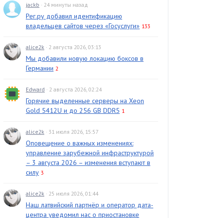
jackb
· 24 минуты назад
Рег.ру добавил идентификацию
владельцев сайтов через «Госуслуги»
133
alice2k
· 2 августа 2026, 03:13
Мы добавили новую локацию боксов в
Германии
2
Edward
· 2 августа 2026, 02:24
Горячие выделенные серверы на Xeon
Gold 5412U и до 256 GB DDR5
1
alice2k
· 31 июля 2026, 15:57
Оповещение о важных изменениях:
управление зарубежной инфраструктурой
– 3 августа 2026 – изменения вступают в
силу
3
alice2k
· 25 июля 2026, 01:44
Наш латвийский партнёр и оператор дата-
центра уведомил нас о приостановке