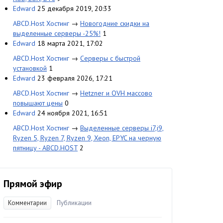
Edward
25 декабря 2019, 20:33
ABCD.Host Хостинг
→
Новогодние скидки на
выделенные серверы -25%!
1
Edward
18 марта 2021, 17:02
ABCD.Host Хостинг
→
Серверы с быстрой
установкой
1
Edward
23 февраля 2026, 17:21
ABCD.Host Хостинг
→
Hetzner и OVH массово
повышают цены
0
Edward
24 ноября 2021, 16:51
ABCD.Host Хостинг
→
Выделенные серверы i7,i9,
Ryzen 5, Ryzen 7, Ryzen 9, Xeon, EPYC на черную
пятницу - ABCD.HOST
2
Прямой эфир
Комментарии
Публикации