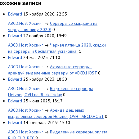
охожие записи
Edward
13 ноября 2020, 22:55
ABCD.Host Хостинг
→
Серверы со скидками на
черную пятницу 2020!
0
Edward
27 ноября 2020, 19:49
ABCD.Host Хостинг
→
Черная пятница 2020, скидки
на серверы и бесплатная установка!
1
Edward
24 мая 2025, 21:10
ABCD.Host Хостинг
→
Актуальные серверы -
арендуй выделенные серверы от ABCD.HOST
0
Edward
25 ноября 2023, 18:50
ABCD.Host Хостинг
→
Выделенные серверы
Hetzner, OVH на Black Friday
0
Edward
25 июня 2025, 18:17
ABCD.Host Хостинг
→
Аренда дешевых
выделенных серверов Hetzner, OVH - ABCD.HOST
0
Edward
14 февраля 2019, 15:30
ABCD.Host Хостинг
→
Выделенные серверы, оплата
RUB, EUR, BTC
9