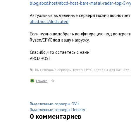
blog.abcd.host/abcd-host-bare-metal-radar-top-5-v
Актуальные выделенные серверы можно посмотреть
abcd.host/dedicated
Если нужно подобрать конфигурацию под конкретн
Ryzen/EPYC под вашу нагрузку.
Спасибо, что остаетесь с нами!
ABCD.HOST
Выделенные серверы
,
Ryzen
,
EPYC
,
серверы для бизнеса
,
Edward
Выделенные серверы OVH
Выделенные серверы Hetzner
0
комментариев