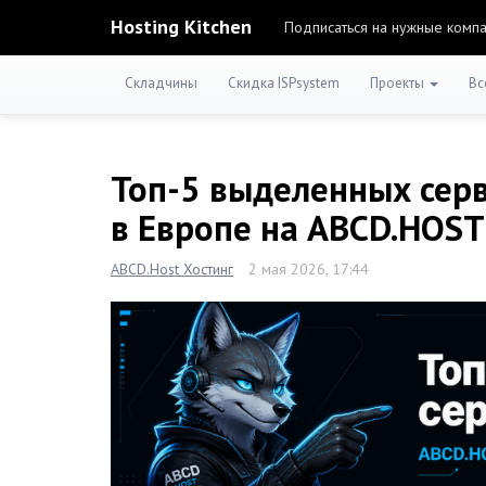
Hosting Kitchen
Подписаться на нужные комп
Складчины
Скидка ISPsystem
Проекты
Вс
Топ-5 выделенных серв
в Европе на ABCD.HOST
ABCD.Host Хостинг
2 мая 2026, 17:44