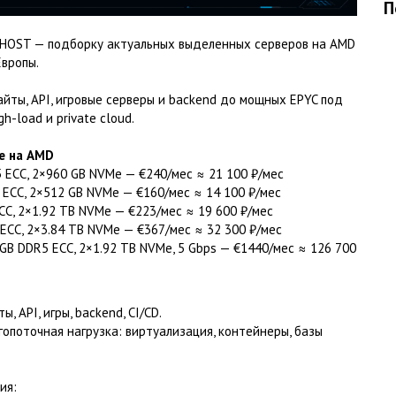
П
D.HOST — подборку актуальных выделенных серверов на AMD
Европы.
йты, API, игровые серверы и backend до мощных EPYC под
h-load и private cloud.
е на AMD
R5 ECC, 2×960 GB NVMe — €240/мес ≈ 21 100 ₽/мес
5 ECC, 2×512 GB NVMe — €160/мес ≈ 14 100 ₽/мес
ECC, 2×1.92 TB NVMe — €223/мес ≈ 19 600 ₽/мес
5 ECC, 2×3.84 TB NVMe — €367/мес ≈ 32 300 ₽/мес
8 GB DDR5 ECC, 2×1.92 TB NVMe, 5 Gbps — €1440/мес ≈ 126 700
 API, игры, backend, CI/CD.
гопоточная нагрузка: виртуализация, контейнеры, базы
ия: