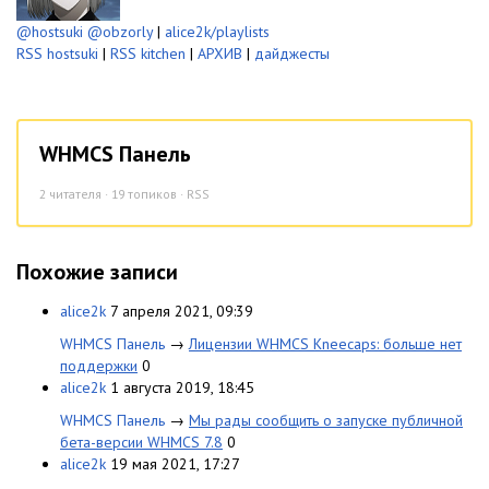
@hostsuki
@obzorly
|
alice2k/playlists
RSS hostsuki
|
RSS kitchen
|
АРХИВ
|
дайджесты
WHMCS Панель
2
читателя · 19 топиков ·
RSS
Похожие записи
alice2k
7 апреля 2021, 09:39
WHMCS Панель
→
Лицензии WHMCS Kneecaps: больше нет
поддержки
0
alice2k
1 августа 2019, 18:45
WHMCS Панель
→
Мы рады сообщить о запуске публичной
бета-версии WHMCS 7.8
0
alice2k
19 мая 2021, 17:27