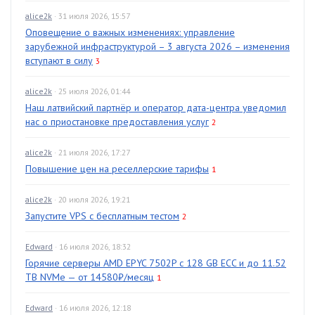
alice2k
· 31 июля 2026, 15:57
Оповещение о важных изменениях: управление
зарубежной инфраструктурой – 3 августа 2026 – изменения
вступают в силу
3
alice2k
· 25 июля 2026, 01:44
Наш латвийский партнёр и оператор дата-центра уведомил
нас о приостановке предоставления услуг
2
alice2k
· 21 июля 2026, 17:27
Повышение цен на реселлерские тарифы
1
alice2k
· 20 июля 2026, 19:21
Запустите VPS с бесплатным тестом
2
Edward
· 16 июля 2026, 18:32
Горячие серверы AMD EPYC 7502P с 128 GB ECC и до 11.52
TB NVMe — от 14580₽/месяц
1
Edward
· 16 июля 2026, 12:18