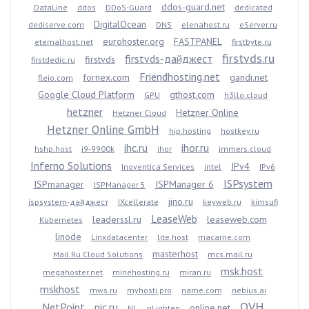
ddos-guard.net
DataLine
ddos
DDoS-Guard
dedicated
DigitalOcean
dediserve.com
DNS
elenahost.ru
eServer.ru
eurohoster.org
FASTPANEL
eternalhost.net
firstbyte.ru
firstvds.ru
firstvds-дайджест
firstvds
firstdedic.ru
Friendhosting.net
fornex.com
gandi.net
fleio.com
Google Cloud Platform
gthost.com
GPU
h3llo.cloud
hetzner
Hetzner Online
Hetzner Cloud
Hetzner Online GmbH
hip.hosting
hostkey.ru
ihc.ru
ihor.ru
hshp.host
i9-9900k
ihor
immers.cloud
Inferno Solutions
IPv4
Inoventica Services
intel
IPv6
ISPsystem
ISPmanager
ISPManager 6
ISPManager 5
jino.ru
ispsystem-дайджест
IXcellerate
keyweb.ru
kimsufi
LeaseWeb
leaderssl.ru
leaseweb.com
Kubernetes
linode
Linxdatacenter
lite.host
macarne.com
masterhost
Mail.Ru Cloud Solutions
mcs.mail.ru
msk.host
megahoster.net
minehosting.ru
miran.ru
mskhost
mws.ru
myhosti.pro
name.com
nebius.ai
OVH
NetPoint
nic.ru
online.net
NL
nLighten