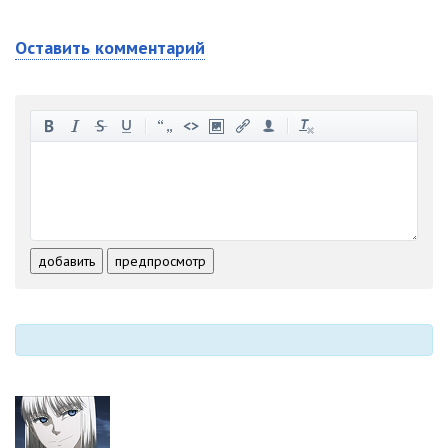
Оставить комментарий
-
-
-
-
-
-
-
-
-
-
-
-
-
-
-
-
-
-
-
-
-
-
-
-
добавить
предпросмотр
-
-
-
-
-
-