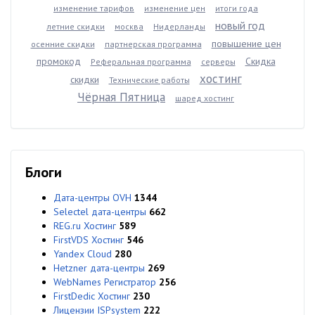
изменение тарифов
изменение цен
итоги года
новый год
летние скидки
москва
Нидерланды
повышение цен
осенние скидки
партнерская программа
промокод
Скидка
Реферальная программа
серверы
хостинг
скидки
Технические работы
Чёрная Пятница
шаред хостинг
Блоги
Дата-центры OVH
1344
Selectel дата-центры
662
REG.ru Хостинг
589
FirstVDS Хостинг
546
Yandex Cloud
280
Hetzner дата-центры
269
WebNames Регистратор
256
FirstDedic Хостинг
230
Лицензии ISPsystem
222