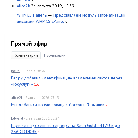
alice2k
24 августа 2019, 15:39
WHMCS Панель
→
Представляем модуль автоматизации
лицензий WHMCS cPanel
0
Прямой эфир
Комментарии
Публикации
jackb
· Вчера в 20:36
Рег.ру добавил идентификацию владельцев сайтов через
«Госуслуги»
133
alice2k
· 2 августа 2026, 03:13
Мы добавили новую локацию боксов в Германии
2
Edward
· 2 августа 2026, 02:24
Горячие выделенные серверы на Xeon Gold 5412U и до
256 GB DDR5
1