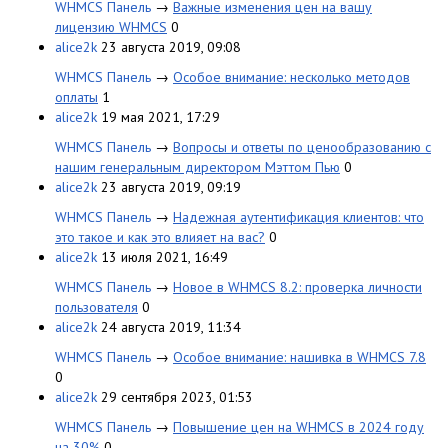
WHMCS Панель
→
Важные изменения цен на вашу
лицензию WHMCS
0
alice2k
23 августа 2019, 09:08
WHMCS Панель
→
Особое внимание: несколько методов
оплаты
1
alice2k
19 мая 2021, 17:29
WHMCS Панель
→
Вопросы и ответы по ценообразованию с
нашим генеральным директором Мэттом Пью
0
alice2k
23 августа 2019, 09:19
WHMCS Панель
→
Надежная аутентификация клиентов: что
это такое и как это влияет на вас?
0
alice2k
13 июля 2021, 16:49
WHMCS Панель
→
Новое в WHMCS 8.2: проверка личности
пользователя
0
alice2k
24 августа 2019, 11:34
WHMCS Панель
→
Особое внимание: нашивка в WHMCS 7.8
0
alice2k
29 сентября 2023, 01:53
WHMCS Панель
→
Повышение цен на WHMCS в 2024 году
на 30%
0