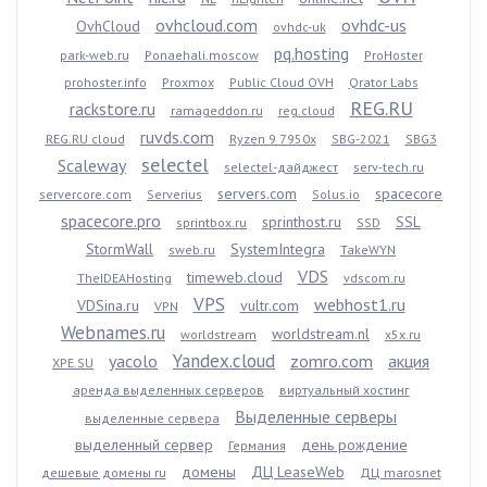
ovhcloud.com
ovhdc-us
OvhCloud
ovhdc-uk
pq.hosting
park-web.ru
Ponaehali.moscow
ProHoster
prohoster.info
Proxmox
Public Cloud OVH
Qrator Labs
REG.RU
rackstore.ru
ramageddon.ru
reg.cloud
ruvds.com
REG.RU cloud
Ryzen 9 7950x
SBG-2021
SBG3
selectel
Scaleway
selectel-дайджест
serv-tech.ru
servers.com
spacecore
servercore.com
Serverius
Solus.io
spacecore.pro
sprinthost.ru
SSL
sprintbox.ru
SSD
StormWall
SystemIntegra
sweb.ru
TakeWYN
VDS
timeweb.cloud
TheIDEAHosting
vdscom.ru
VPS
webhost1.ru
VDSina.ru
vultr.com
VPN
Webnames.ru
worldstream.nl
worldstream
x5x.ru
Yandex.cloud
yacolo
zomro.com
акция
XPE.SU
аренда выделенных серверов
виртуальный хостинг
Выделенные серверы
выделенные сервера
выделенный сервер
день рождение
Германия
домены
ДЦ LeaseWeb
дешевые домены ru
ДЦ marosnet