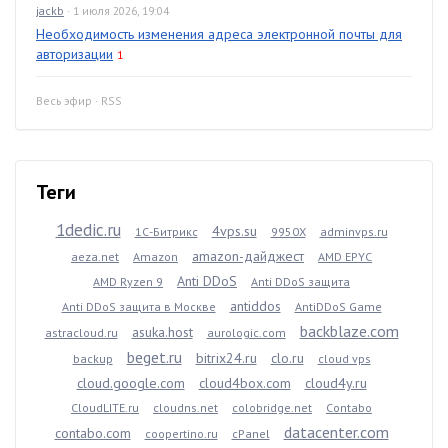
jackb
· 1 июля 2026, 19:04
Необходимость изменения адреса электронной почты для
авторизации
1
Весь эфир
·
RSS
Теги
1dedic.ru
4vps.su
1С-Битрикс
9950X
adminvps.ru
amazon-дайджест
aeza.net
Amazon
AMD EPYC
Anti DDoS
AMD Ryzen 9
Anti DDoS защита
antiddos
Anti DDoS защита в Москве
AntiDDoS Game
backblaze.com
asuka.host
astracloud.ru
aurologic.com
beget.ru
bitrix24.ru
clo.ru
backup
cloud vps
cloud.google.com
cloud4box.com
cloud4y.ru
CloudLITE.ru
cloudns.net
colobridge.net
Contabo
datacenter.com
contabo.com
coopertino.ru
cPanel