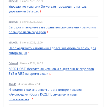
alice2k
· 8 июля 2026, 22:59
Управление услугами Servers.ru переходит в панель
управления Selectel
2
alice2k
· 8 июля 2026, 20:25
Сегодня планируем завершить восстановление и запустить
большую часть серверов
2
alice2k
· 8 июля 2026, 19:20
Необходимость изменения адреса электронной почты для
авторизации
3
Edward
· 8 июля 2026, 16:32
ABCD.HOST: бесплатная установка выделенных серверов
SYS и RISE на время акции
1
Alik46
· 4 июля 2026, 22:40
Инцидент с охлаждением в дата-центре локации
«Амстердам» (Qupra DC2). Постмортем и наши
обязательства
10