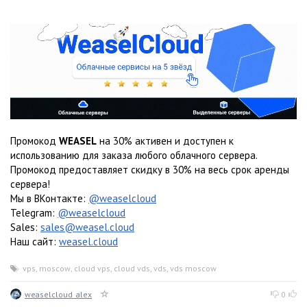
Промокод
WEASEL
на 30% активен и доступен к
использованию для заказа любого облачного сервера.
Промокод предоставляет скидку в 30% на весь срок аренды
сервера!
Мы в ВКонтакте:
@weaselcloud
Telegram:
@weaselcloud
Sales:
sales@weasel.cloud
Наш сайт:
weasel.cloud
vps
,
moscow
,
cloud vps
,
cloud vds
,
vds
,
vds moscow
weaselcloud_alex
0