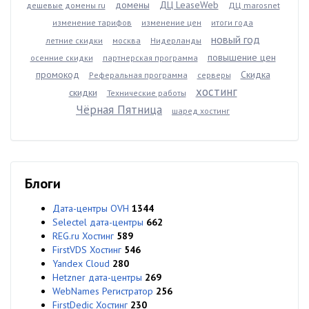
домены
ДЦ LeaseWeb
дешевые домены ru
ДЦ marosnet
изменение тарифов
изменение цен
итоги года
новый год
летние скидки
москва
Нидерланды
повышение цен
осенние скидки
партнерская программа
промокод
Скидка
Реферальная программа
серверы
хостинг
скидки
Технические работы
Чёрная Пятница
шаред хостинг
Блоги
Дата-центры OVH
1344
Selectel дата-центры
662
REG.ru Хостинг
589
FirstVDS Хостинг
546
Yandex Cloud
280
Hetzner дата-центры
269
WebNames Регистратор
256
FirstDedic Хостинг
230