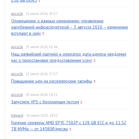
256 GB DDR5
1
alice2k
· 31 июля 2026, 15:57
Оповещение о важных изменениях: управление
зарубежной инфраструктурой – 3 августа 2026 – изменения
вступают в силу
3
alice2k
· 25 июля 2026, 01:44
Наш латвийский партнёр и оператор дата-центра уведомил
нас о приостановке предоставления услуг
2
alice2k
· 21 июля 2026, 17:27
Повышение цен на реселлерские тарифы
1
alice2k
· 20 июля 2026, 19:21
Запустите VPS с бесплатным тестом
2
Edward
· 16 июля 2026, 18:32
Горячие серверы AMD EPYC 7502P с 128 GB ECC и до 11.52
TB NVMe — от 14580₽/месяц
1