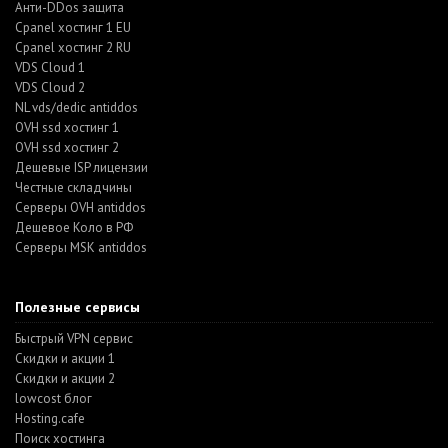
Анти-DDos защита
Cpanel хостинг 1 EU
Cpanel хостинг 2 RU
VDS Cloud 1
VDS Cloud 2
NL vds/dedic antiddos
OVH ssd хостинг 1
OVH ssd хостинг 2
Дешевые ISP лицензии
Честные складчины
Серверы OVH antiddos
Дешевое Коло в РФ
Серверы MSK antiddos
Полезные сервисы
Быстрый VPN сервис
Скидки и акции 1
Скидки и акции 2
lowcost блог
Hosting.cafe
Поиск хостинга