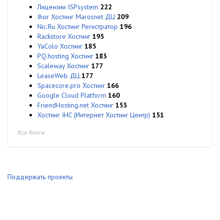
Лицензии ISPsystem
222
Ihor Хостинг Marosnet ДЦ
209
Nic.Ru Хостинг Регистратор
196
Rackstore Хостинг
195
YaColo Хостинг
185
PQ.hosting Хостинг
183
Scaleway Хостинг
177
LeaseWeb ДЦ
177
Spacecore.pro Хостинг
166
Google Cloud Platform
160
FriendHosting.net Хостинг
153
Хостинг IHC (Интернет Хостинг Центр)
151
Все блоги
Поддержать проекты