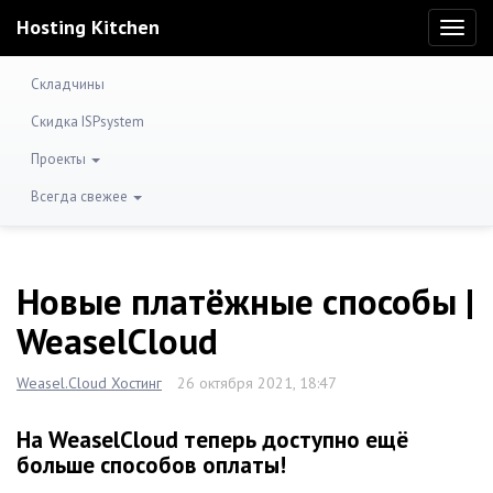
Hosting Kitchen
Toggl
naviga
Складчины
Скидка ISPsystem
Проекты
Всегда свежее
Новые платёжные способы |
WeaselCloud
Weasel.Cloud Хостинг
26 октября 2021, 18:47
На WeaselCloud теперь доступно ещё
больше способов оплаты!