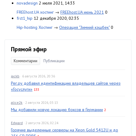
novadesign
2 июля 2021, 14:33
FREEhost.UA хостинг
→
FREEhost.UA июнь 2021
0
frct1_hip
12 декабря 2020, 02:35
Hip-hosting Хостинг
→
Операция "Зимний кэшбек"
0
Прямой эфир
Комментарии
Публикации
jackb
· 6 августа 2026, 20:36
Рег.ру добавил идентификацию владельцев сайтов через
«Госуслуги»
133
alice2k
· 2 августа 2026, 03:13
Мы добавили новую локацию боксов в Германии
2
Edward
· 2 августа 2026, 02:24
Горячие выделенные серверы на Xeon Gold 5412U и до