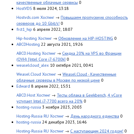
качественные облачные сервисы
0
HostVDS
8 июля 2024, 13:18
Hostvds.com Хостинг
→
Повышаем пропускную способность
серверов до 10 Gbit/s!
0
frct1_hip
6 апреля 2022, 18:07
Hip-hosting Хостинг
→
Обновление на HIP-HOSTING
0
ABCDHosting
22 августа 2021, 19:26
ABCD.Hosting Хостинг
→
Скидка 20% на VPS во Франции
(OVH) [Intel Core i7-6700k]
0
weaselcloud_alex
10 октября 2021, 00:41
Weasel.Cloud Хостинг
→
Weasel.Cloud - Качественные
облачные серверы в Москве по низкой цене
0
Edward
8 апреля 2022, 15:31
ABCD.Host Хостинг
→
Тесты облака в Geekbench, 4 vCore
уступает Intel i7-7700 всего на 20%
0
hosting-russia
3 ноября 2023, 20:03
Hosting-Russia RU Хостинг
→
День народного единства
0
hosting-russia
24 декабря 2023, 16:46
Hosting-Russia RU Хостинг
→
С наступающим 2024 годом!
0