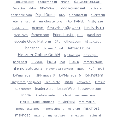
datacenter.com
contabo.com
coopertino.ru
cPanel
ddos-guard.net
DataLine
ddos
DDoS-Guard
dedicated
DigitalOcean
dediserve.com
DNS
elenahost.ru
eServer.ru
eurohoster.org
FASTPANEL
eternalhost.net
firstbyte.ru
firstvds.ru
firstvds-дайджест
firstvds
firstdedic.ru
Friendhosting.net
fornex.com
gandi.net
fleio.com
Google Cloud Platform
gthost.com
GPU
h3llo.cloud
hetzner
Hetzner Online
Hetzner Cloud
Hetzner Online GmbH
hip.hosting
hostkey.ru
ihc.ru
ihor.ru
hshp.host
i9-9900k
ihor
immers.cloud
Inferno Solutions
IPv4
Inoventica Services
intel
IPv6
ISPsystem
ISPmanager
ISPManager 6
ISPManager 5
jino.ru
ispsystem-дайджест
IXcellerate
keyweb.ru
kimsufi
LeaseWeb
leaderssl.ru
leaseweb.com
Kubernetes
linode
Linxdatacenter
lite.host
macarne.com
masterhost
Mail.Ru Cloud Solutions
mcs.mail.ru
msk.host
megahoster.net
minehosting.ru
miran.ru
mskhost
mws.ru
myhosti.pro
name.com
nebius.ai