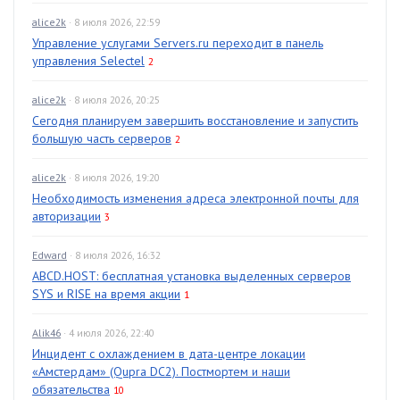
alice2k
· 8 июля 2026, 22:59
Управление услугами Servers.ru переходит в панель
управления Selectel
2
alice2k
· 8 июля 2026, 20:25
Сегодня планируем завершить восстановление и запустить
большую часть серверов
2
alice2k
· 8 июля 2026, 19:20
Необходимость изменения адреса электронной почты для
авторизации
3
Edward
· 8 июля 2026, 16:32
ABCD.HOST: бесплатная установка выделенных серверов
SYS и RISE на время акции
1
Alik46
· 4 июля 2026, 22:40
Инцидент с охлаждением в дата-центре локации
«Амстердам» (Qupra DC2). Постмортем и наши
обязательства
10