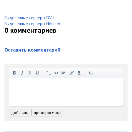
Выделенные серверы OVH
Выделенные серверы Hetzner
0
комментариев
Оставить комментарий
-
-
-
-
-
-
-
-
-
-
-
-
-
-
-
-
-
-
-
-
-
-
-
-
добавить
предпросмотр
-
-
-
-
-
-