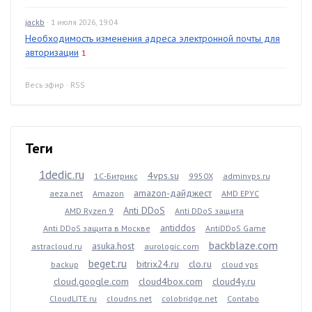
jackb
· 1 июля 2026, 19:04
Необходимость изменения адреса электронной почты для
авторизации
1
Весь эфир
·
RSS
Теги
1dedic.ru
4vps.su
1С-Битрикс
9950X
adminvps.ru
amazon-дайджест
aeza.net
Amazon
AMD EPYC
Anti DDoS
AMD Ryzen 9
Anti DDoS защита
antiddos
Anti DDoS защита в Москве
AntiDDoS Game
backblaze.com
asuka.host
astracloud.ru
aurologic.com
beget.ru
bitrix24.ru
clo.ru
backup
cloud vps
cloud.google.com
cloud4box.com
cloud4y.ru
CloudLITE.ru
cloudns.net
colobridge.net
Contabo