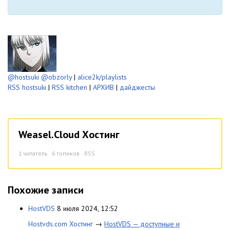
@hostsuki
@obzorly
|
alice2k/playlists
RSS hostsuki
|
RSS kitchen
|
АРХИВ
|
дайджесты
Weasel.Cloud Хостинг
1
читатель · 6 топиков ·
RSS
Похожие записи
HostVDS
8 июля 2024, 12:52
Hostvds.com Хостинг
→
HostVDS — доступные и