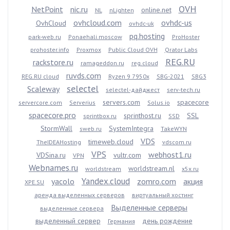
OVH
NetPoint
nic.ru
online.net
NL
nLighten
ovhcloud.com
ovhdc-us
OvhCloud
ovhdc-uk
pq.hosting
park-web.ru
Ponaehali.moscow
ProHoster
prohoster.info
Proxmox
Public Cloud OVH
Qrator Labs
REG.RU
rackstore.ru
ramageddon.ru
reg.cloud
ruvds.com
REG.RU cloud
Ryzen 9 7950x
SBG-2021
SBG3
selectel
Scaleway
selectel-дайджест
serv-tech.ru
servers.com
spacecore
servercore.com
Serverius
Solus.io
spacecore.pro
sprinthost.ru
SSL
sprintbox.ru
SSD
StormWall
SystemIntegra
sweb.ru
TakeWYN
VDS
timeweb.cloud
TheIDEAHosting
vdscom.ru
VPS
webhost1.ru
VDSina.ru
vultr.com
VPN
Webnames.ru
worldstream.nl
worldstream
x5x.ru
Yandex.cloud
yacolo
zomro.com
акция
XPE.SU
аренда выделенных серверов
виртуальный хостинг
Выделенные серверы
выделенные сервера
выделенный сервер
день рождение
Германия