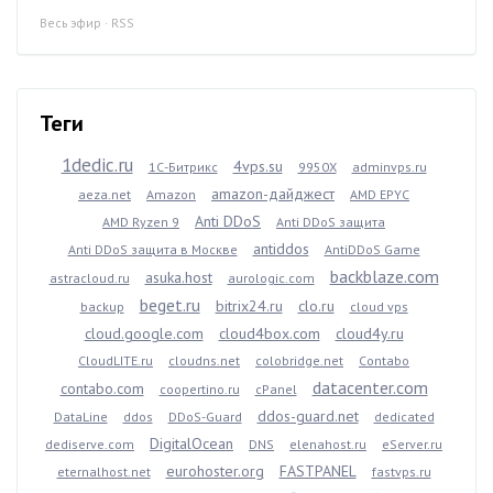
Весь эфир
·
RSS
Теги
1dedic.ru
4vps.su
1С-Битрикс
9950X
adminvps.ru
amazon-дайджест
aeza.net
Amazon
AMD EPYC
Anti DDoS
AMD Ryzen 9
Anti DDoS защита
antiddos
Anti DDoS защита в Москве
AntiDDoS Game
backblaze.com
asuka.host
astracloud.ru
aurologic.com
beget.ru
bitrix24.ru
clo.ru
backup
cloud vps
cloud.google.com
cloud4box.com
cloud4y.ru
CloudLITE.ru
cloudns.net
colobridge.net
Contabo
datacenter.com
contabo.com
coopertino.ru
cPanel
ddos-guard.net
DataLine
ddos
DDoS-Guard
dedicated
DigitalOcean
dediserve.com
DNS
elenahost.ru
eServer.ru
eurohoster.org
FASTPANEL
eternalhost.net
fastvps.ru