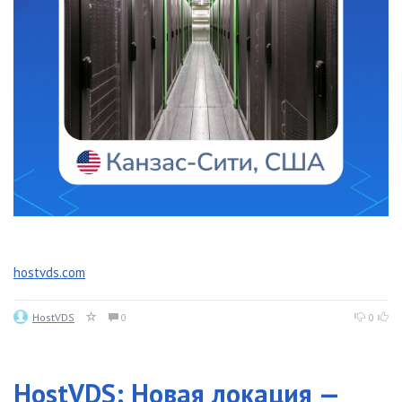
hostvds.com
HostVDS
0
0
HostVDS: Новая локация —