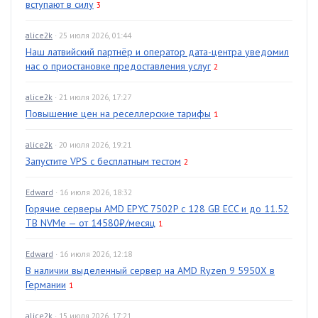
вступают в силу
3
alice2k
· 25 июля 2026, 01:44
Наш латвийский партнёр и оператор дата-центра уведомил
нас о приостановке предоставления услуг
2
alice2k
· 21 июля 2026, 17:27
Повышение цен на реселлерские тарифы
1
alice2k
· 20 июля 2026, 19:21
Запустите VPS с бесплатным тестом
2
Edward
· 16 июля 2026, 18:32
Горячие серверы AMD EPYC 7502P с 128 GB ECC и до 11.52
TB NVMe — от 14580₽/месяц
1
Edward
· 16 июля 2026, 12:18
В наличии выделенный сервер на AMD Ryzen 9 5950X в
Германии
1
alice2k
· 15 июля 2026, 17:21