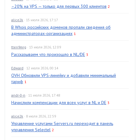
–20% на VPS — только для первых 300 клиентов
2
alice2k
· 15 июля 2026, 17:17
В Whois российских доменов пропали сведения об
администраторах-организациях
1
tten9mrg
· 13 июля 2026, 12:09
Рассказываем что произошло в NL/DE
3
Edward
· 12 июля 2026, 00:14
OVH Обновили VPS-линейку и добавили минимальный
тариф
1
andr-0-n
· 11 июля 2026, 17:48
Начислили компенсации для всех услуг в NL и DE
3
alice2k
· 8 июля 2026, 22:59
Управление услугами Servers.ru переходит в панель
управления Selectel
2