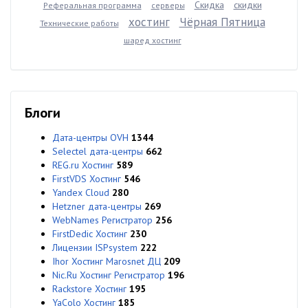
Скидка
скидки
Реферальная программа
серверы
хостинг
Чёрная Пятница
Технические работы
шаред хостинг
Блоги
Дата-центры OVH
1344
Selectel дата-центры
662
REG.ru Хостинг
589
FirstVDS Хостинг
546
Yandex Cloud
280
Hetzner дата-центры
269
WebNames Регистратор
256
FirstDedic Хостинг
230
Лицензии ISPsystem
222
Ihor Хостинг Marosnet ДЦ
209
Nic.Ru Хостинг Регистратор
196
Rackstore Хостинг
195
YaColo Хостинг
185