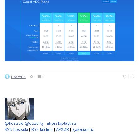
HostVDS
0
0
@hostsuki
@obzorly
|
alice2k/playlists
RSS hostsuki
|
RSS kitchen
|
АРХИВ
|
дайджесты