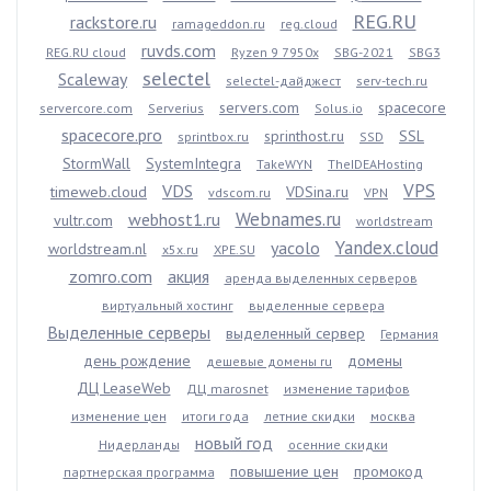
REG.RU
rackstore.ru
ramageddon.ru
reg.cloud
ruvds.com
REG.RU cloud
Ryzen 9 7950x
SBG-2021
SBG3
selectel
Scaleway
selectel-дайджест
serv-tech.ru
servers.com
spacecore
servercore.com
Serverius
Solus.io
spacecore.pro
sprinthost.ru
SSL
sprintbox.ru
SSD
StormWall
SystemIntegra
TakeWYN
TheIDEAHosting
VPS
VDS
timeweb.cloud
VDSina.ru
vdscom.ru
VPN
Webnames.ru
webhost1.ru
vultr.com
worldstream
Yandex.cloud
yacolo
worldstream.nl
x5x.ru
XPE.SU
zomro.com
акция
аренда выделенных серверов
виртуальный хостинг
выделенные сервера
Выделенные серверы
выделенный сервер
Германия
день рождение
домены
дешевые домены ru
ДЦ LeaseWeb
ДЦ marosnet
изменение тарифов
изменение цен
итоги года
летние скидки
москва
новый год
Нидерланды
осенние скидки
повышение цен
промокод
партнерская программа