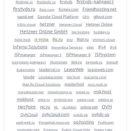
firstvds-дайджест
firstvds
firstbyte.ru
firstdedic.ru
firstvds.ru
Friendhosting.net
fornex.com
fleio.com
gandi.net
Google Cloud Platform
gthost.com
GPU
hetzner
Hetzner Online
h3llo.cloud
Hetzner Cloud
Hetzner Online GmbH
hip.hosting
hostkey.ru
ihc.ru
ihor.ru
hshp.host
i9-9900k
ihor
immers.cloud
Inferno Solutions
IPv4
Inoventica Services
intel
IPv6
ISPsystem
ISPmanager
ISPManager 6
ISPManager 5
jino.ru
ispsystem-дайджест
IXcellerate
keyweb.ru
kimsufi
LeaseWeb
leaderssl.ru
leaseweb.com
Kubernetes
linode
Linxdatacenter
lite.host
macarne.com
masterhost
Mail.Ru Cloud Solutions
mcs.mail.ru
msk.host
megahoster.net
minehosting.ru
miran.ru
mskhost
mws.ru
myhosti.pro
name.com
nebius.ai
OVH
NetPoint
nic.ru
online.net
NL
nLighten
ovhcloud.com
ovhdc-us
OvhCloud
ovhdc-uk
pq.hosting
park-web.ru
Ponaehali.moscow
ProHoster
prohoster.info
Proxmox
Public Cloud OVH
Qrator Labs