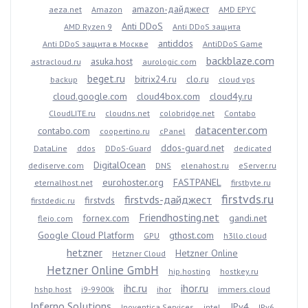
amazon-дайджест
aeza.net
Amazon
AMD EPYC
Anti DDoS
AMD Ryzen 9
Anti DDoS защита
antiddos
Anti DDoS защита в Москве
AntiDDoS Game
backblaze.com
asuka.host
astracloud.ru
aurologic.com
beget.ru
bitrix24.ru
clo.ru
backup
cloud vps
cloud.google.com
cloud4box.com
cloud4y.ru
CloudLITE.ru
cloudns.net
colobridge.net
Contabo
datacenter.com
contabo.com
coopertino.ru
cPanel
ddos-guard.net
DataLine
ddos
DDoS-Guard
dedicated
DigitalOcean
dediserve.com
DNS
elenahost.ru
eServer.ru
eurohoster.org
FASTPANEL
eternalhost.net
firstbyte.ru
firstvds.ru
firstvds-дайджест
firstvds
firstdedic.ru
Friendhosting.net
fornex.com
gandi.net
fleio.com
Google Cloud Platform
gthost.com
GPU
h3llo.cloud
hetzner
Hetzner Online
Hetzner Cloud
Hetzner Online GmbH
hip.hosting
hostkey.ru
ihc.ru
ihor.ru
hshp.host
i9-9900k
ihor
immers.cloud
Inferno Solutions
IPv4
Inoventica Services
intel
IPv6