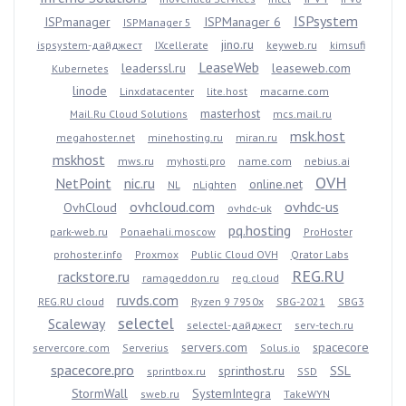
ISPsystem
ISPmanager
ISPManager 6
ISPManager 5
jino.ru
ispsystem-дайджест
IXcellerate
keyweb.ru
kimsufi
LeaseWeb
leaderssl.ru
leaseweb.com
Kubernetes
linode
Linxdatacenter
lite.host
macarne.com
masterhost
Mail.Ru Cloud Solutions
mcs.mail.ru
msk.host
megahoster.net
minehosting.ru
miran.ru
mskhost
mws.ru
myhosti.pro
name.com
nebius.ai
OVH
NetPoint
nic.ru
online.net
NL
nLighten
ovhcloud.com
ovhdc-us
OvhCloud
ovhdc-uk
pq.hosting
park-web.ru
Ponaehali.moscow
ProHoster
prohoster.info
Proxmox
Public Cloud OVH
Qrator Labs
REG.RU
rackstore.ru
ramageddon.ru
reg.cloud
ruvds.com
REG.RU cloud
Ryzen 9 7950x
SBG-2021
SBG3
selectel
Scaleway
selectel-дайджест
serv-tech.ru
servers.com
spacecore
servercore.com
Serverius
Solus.io
spacecore.pro
sprinthost.ru
SSL
sprintbox.ru
SSD
StormWall
SystemIntegra
sweb.ru
TakeWYN