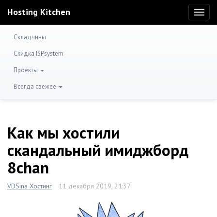
Hosting Kitchen
Toggl
naviga
Складчины
Скидка ISPsystem
Проекты
Всегда свежее
Как мы хостили
скандальный имиджборд
8chan
VDSina Хостинг
11 декабря 2019, 21:37