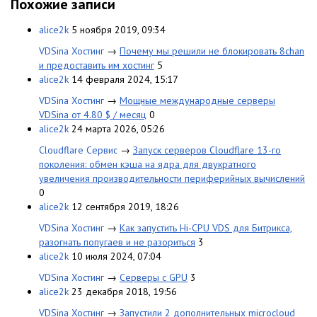
Похожие записи
alice2k
5 ноября 2019, 09:34
VDSina Хостинг
→
Почему мы решили не блокировать 8chan
и предоставить им хостинг
5
alice2k
14 февраля 2024, 15:17
VDSina Хостинг
→
Мощные международные серверы
VDSina от 4.80 $ / месяц
0
alice2k
24 марта 2026, 05:26
Cloudflare Сервис
→
Запуск серверов Cloudflare 13-го
поколения: обмен кэша на ядра для двукратного
увеличения производительности периферийных вычислений
0
alice2k
12 сентября 2019, 18:26
VDSina Хостинг
→
Как запустить Hi-CPU VDS для Битрикса,
разогнать попугаев и не разориться
3
alice2k
10 июля 2024, 07:04
VDSina Хостинг
→
Серверы с GPU
3
alice2k
23 декабря 2018, 19:56
VDSina Хостинг
→
Запустили 2 дополнительных microcloud