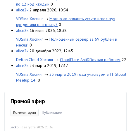
по 12 нод каждый
0
alice2k
2 апреля 2020, 10:54
VDSina Хостинг
→
Можно ли оплатить услуги используя
кредит или рассрочку?
0
alice2k
16 июня 2025, 18:38
VDSina Хостинг
→
Полноценный сервер за 69 рублей в
месяц!
0
alice2k
20 декабря 2022, 12:45
Delton.Cloud Хостинг
→
CloudFlare AntiDDos как работает
22
alice2k
23 марта 2019, 17:17
VDSina Хостинг
→
23 марта 2019 года участвуем в IT Global
Meetup 14!
0
Прямой эфир
Комментарии
Публикации
jackb
· 6 августа 2026, 20:36