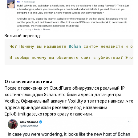
Вольный перевод:
Чо?
Почему
вы
называете
8chan
сайтом
ненависти
и
обв
И
вообще
почему
вы
обвиняете
сайт
в
убийствах?
Это
л
Отключение хостинга
После отключения от CloudFlare обнаружился реальный IP
хостинг-площадки 8chan. Это были адреса дата-центра
Voxility. Официальный аккаунт Voxility в твиттере написал, что
адреса принадлежали реселлеру под названиями
Epik/Bitmitigate, которого сразу отключили.