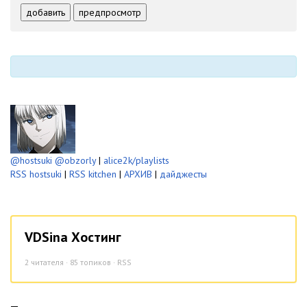
-
-
-
-
добавить
предпросмотр
-
-
-
-
-
-
@hostsuki
@obzorly
|
alice2k/playlists
RSS hostsuki
|
RSS kitchen
|
АРХИВ
|
дайджесты
VDSina Хостинг
2
читателя · 85 топиков ·
RSS