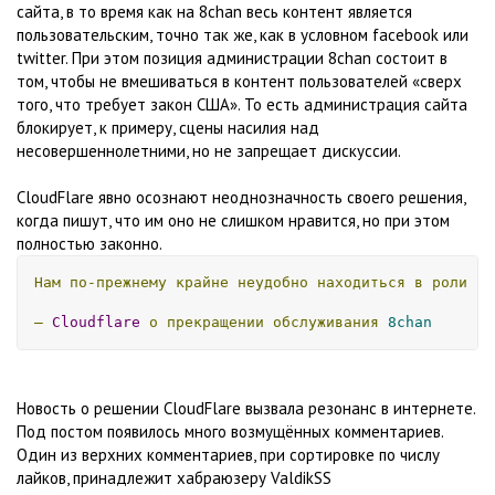
сайта, в то время как на 8chan весь контент является
пользовательским, точно так же, как в условном facebook или
twitter. При этом позиция администрации 8chan состоит в
том, чтобы не вмешиваться в контент пользователей «сверх
того, что требует закон США». То есть администрация сайта
блокирует, к примеру, сцены насилия над
несовершеннолетними, но не запрещает дискуссии.
CloudFlare явно осознают неоднозначность своего решения,
когда пишут, что им оно не слишком нравится, но при этом
полностью законно.
Нам
по-прежнему
крайне
неудобно
находиться
в
роли
су
—
Cloudflare
о
прекращении
обслуживания
8chan
Новость о решении CloudFlare вызвала резонанс в интернете.
Под постом появилось много возмущённых комментариев.
Один из верхних комментариев, при сортировке по числу
лайков, принадлежит хабраюзеру ValdikSS