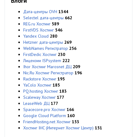
Блоги
Дата-центры OVH
1344
Selectel дата-центры
662
REG.ru Хостинг
589
FirstVDS Хостинг
546
Yandex Cloud
280
Hetzner дата-центры
269
WebNames Регистратор
256
FirstDedic Хостинг
230
Лицензии ISPsystem
222
Ihor Хостинг Marosnet ДЦ
209
Nic.Ru Хостинг Регистратор
196
Rackstore Хостинг
195
YaColo Хостинг
185
PQ.hosting Хостинг
183
Scaleway Хостинг
177
LeaseWeb ДЦ
177
Spacecore.pro Хостинг
166
Google Cloud Platform
160
FriendHosting.net Хостинг
153
Хостинг IHC (Интернет Хостинг Центр)
151