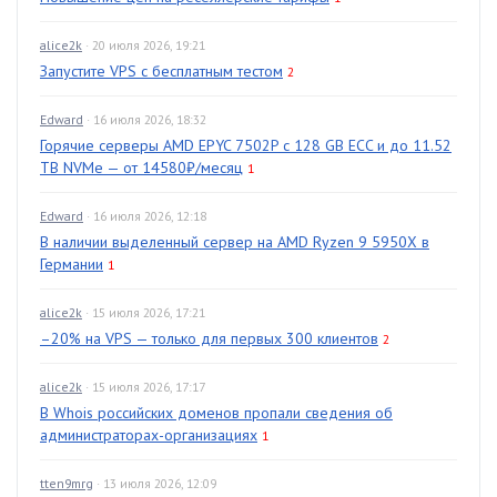
alice2k
· 20 июля 2026, 19:21
Запустите VPS с бесплатным тестом
2
Edward
· 16 июля 2026, 18:32
Горячие серверы AMD EPYC 7502P с 128 GB ECC и до 11.52
TB NVMe — от 14580₽/месяц
1
Edward
· 16 июля 2026, 12:18
В наличии выделенный сервер на AMD Ryzen 9 5950X в
Германии
1
alice2k
· 15 июля 2026, 17:21
–20% на VPS — только для первых 300 клиентов
2
alice2k
· 15 июля 2026, 17:17
В Whois российских доменов пропали сведения об
администраторах-организациях
1
tten9mrg
· 13 июля 2026, 12:09