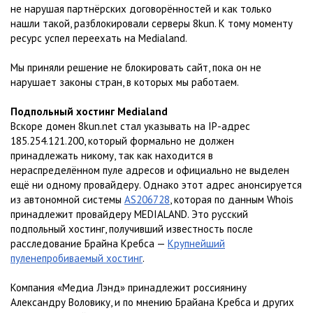
не нарушая партнёрских договорённостей и как только
нашли такой, разблокировали серверы 8kun. К тому моменту
ресурс успел переехать на Medialand.
Мы приняли решение не блокировать сайт, пока он не
нарушает законы стран, в которых мы работаем.
Подпольный хостинг Medialand
Вскоре домен 8kun.net стал указывать на IP-адрес
185.254.121.200, который формально не должен
принадлежать никому, так как находится в
нераспределённом пуле адресов и официально не выделен
ещё ни одному провайдеру. Однако этот адрес анонсируется
из автономной системы
AS206728
, которая по данным Whois
принадлежит провайдеру MEDIALAND. Это русский
подпольный хостинг, получивший известность после
расследование Брайна Кребса —
Крупнейший
пуленепробиваемый хостинг
.
Компания «Медиа Лэнд» принадлежит россиянину
Александру Воловику, и по мнению Брайана Кребса и других