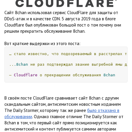
Сайт 8chan использовал сервис CloudFlare для защиты от
DDoS-атак и в качестве CDN. 5 августа 2019 года в блоге
Cloudflare был опубликован большой пост о том почему они
решили прекратить обслуживание 8chan.
Вот краткие выдержки из этого поста:
…
стало
известно,
что
подозреваемый
в
расстрелах
тер
..
.8chan
не
раз
подтверждал
звание
выгребной
ямы
для
—
Cloudflare
о
прекращении
обслуживания
8chan
В своём посте CloudFlare сравнивает сайт 8chan с другим
скандальным сайтом, антисемитским новостным изданием
The Daily Stormer, которому так же ранее
было отказано в
обслуживании
. Однако главное отличие The Daily Stormer от
8chan в том, что первый сайт прямо позиционируется как
антисемитский и контент публикуется самими авторами