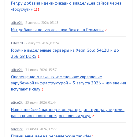
Рег.ру добавил идентификацию владельцев сайтов через
«Госуслуги»
133
alice2k
· 2 августа 2026, 03:13
Мы добавили новую локацию боксов в Германии
2
Edward
· 2 августа 2026, 02:24
Горячие выделенные серверы на Xeon Gold 5412U и до
256 GB DDR5
1
alice2k
· 31 июля 2026, 15:57
Оповещение о важных изменениях: управление
зарубежной инфраструктурой – 3 августа 2026 – изменения
вступают в силу
3
alice2k
· 25 июля 2026, 01:44
Наш латвийский партнёр и оператор дата-центра уведомил
нас о приостановке предоставления услуг
2
alice2k
· 21 июля 2026, 17:27
Повышение цен на реселлерские тарифы
1