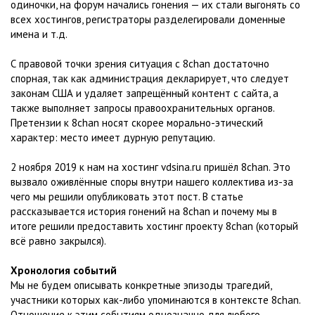
одиночки, на форум начались гонения — их стали выгонять со
всех хостингов, регистраторы разделегировали доменные
имена и т.д.
С правовой точки зрения ситуация с 8chan достаточно
спорная, так как администрация декларирует, что следует
законам США и удаляет запрещённый контент с сайта, а
также выполняет запросы правоохранительных органов.
Претензии к 8chan носят скорее морально-этический
характер: место имеет дурную репутацию.
2 ноября 2019 к нам на хостинг vdsina.ru пришёл 8chan. Это
вызвало оживлённые споры внутри нашего коллектива из-за
чего мы решили опубликовать этот пост. В статье
рассказывается история гонений на 8chan и почему мы в
итоге решили предоставить хостинг проекту 8chan (который
всё равно закрылся).
Хронология событий
Мы не будем описывать конкретные эпизоды трагедий,
участники которых как-либо упоминаются в контексте 8chan.
Отношение к этим событиям однозначно для любого