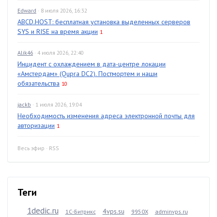
Edward
· 8 июля 2026, 16:32
ABCD.HOST: бесплатная установка выделенных серверов
SYS и RISE на время акции
1
Alik46
· 4 июля 2026, 22:40
Инцидент с охлаждением в дата-центре локации
«Амстердам» (Qupra DC2). Постмортем и наши
обязательства
10
jackb
· 1 июля 2026, 19:04
Необходимость изменения адреса электронной почты для
авторизации
1
Весь эфир
·
RSS
Теги
1dedic.ru
4vps.su
1С-Битрикс
9950X
adminvps.ru