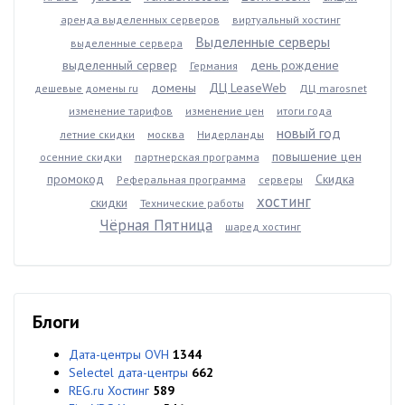
аренда выделенных серверов
виртуальный хостинг
Выделенные серверы
выделенные сервера
выделенный сервер
день рождение
Германия
домены
ДЦ LeaseWeb
дешевые домены ru
ДЦ marosnet
изменение тарифов
изменение цен
итоги года
новый год
летние скидки
москва
Нидерланды
повышение цен
осенние скидки
партнерская программа
промокод
Скидка
Реферальная программа
серверы
хостинг
скидки
Технические работы
Чёрная Пятница
шаред хостинг
Блоги
Дата-центры OVH
1344
Selectel дата-центры
662
REG.ru Хостинг
589