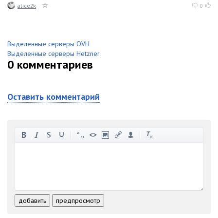
alice2k
0
Выделенные серверы OVH
Выделенные серверы Hetzner
0
комментариев
Оставить комментарий
-
-
-
-
-
-
-
-
-
-
-
-
-
-
-
-
-
-
-
-
-
-
-
-
добавить
предпросмотр
-
-
-
-
-
-