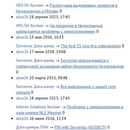
VDS.SH Хостинг
→
Распродажа выделенных серверов в
Нидерландах и Москве
0
alice2k
28 апреля 2025, 17:45
VDS.SH Хостинг
→
На площадке в Нидерландах
наблюдаются проблемы с электропитанием.
0
alice2k
13 мая 2016, 16:33
Serverius Дата-центр
→
The first 35 new fire extinguishing
0
alice2k
27 июня 2018, 19:08
Serverius Дата-центр
→
Serverius присоединился к
голландской ассоциации кибер-безопасности Нидерландов
0
alice2k
20 марта 2015, 00:48
Serverius Дата-центр
→
Вся информация о нашей сети
открыта
0
alice2k
28 апреля 2025, 17:45
Inferno Solutions Хостинг
→
Проблема с электропитанием в
дата-центре NL2 Meppel
0
alice2k
16 июня 2016, 11:34
Дата-центры OVH
→
PNI with Serverius (AS50673)
0