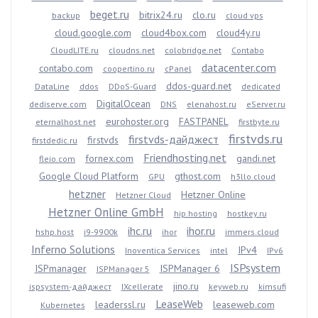
beget.ru
bitrix24.ru
clo.ru
backup
cloud vps
cloud.google.com
cloud4box.com
cloud4y.ru
CloudLITE.ru
cloudns.net
colobridge.net
Contabo
datacenter.com
contabo.com
coopertino.ru
cPanel
ddos-guard.net
DataLine
ddos
DDoS-Guard
dedicated
DigitalOcean
dediserve.com
DNS
elenahost.ru
eServer.ru
eurohoster.org
FASTPANEL
eternalhost.net
firstbyte.ru
firstvds.ru
firstvds-дайджест
firstvds
firstdedic.ru
Friendhosting.net
fornex.com
gandi.net
fleio.com
Google Cloud Platform
gthost.com
GPU
h3llo.cloud
hetzner
Hetzner Online
Hetzner Cloud
Hetzner Online GmbH
hip.hosting
hostkey.ru
ihc.ru
ihor.ru
hshp.host
i9-9900k
ihor
immers.cloud
Inferno Solutions
IPv4
Inoventica Services
intel
IPv6
ISPsystem
ISPmanager
ISPManager 6
ISPManager 5
jino.ru
ispsystem-дайджест
IXcellerate
keyweb.ru
kimsufi
LeaseWeb
leaderssl.ru
leaseweb.com
Kubernetes