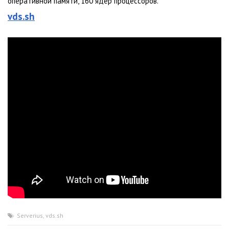
оперативной памяти, 160 ядер процессоров.
vds.sh
Serverius
,
vds.sh