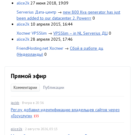
alice2k
27 июня 2018, 19:09
Serverius Дата-центр
→
new 800 Kva generator has just
been added to our datacenter 2. Powerrr
0
alice2k
10 апреля 2015, 16:44
Хостинг VPSSlim
→
VPSSlim – in NL Serverius ДЦ
0
alice2k
28 апреля 2025, 17:46
FriendHosting.net Хостинг
→
Сбой в работе дц
(Нидерланды)
0
Прямой эфир
Комментарии
Публикации
jackb
· Вчера в 20:36
Рег.ру добавил идентификацию владельцев сайтов через
«Госуслуги»
133
alice2k
· 2 августа 2026, 03:13