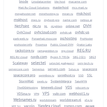
linode
Linxdatacenter
lite.host
macarne.com
masterhost
Mail.Ru Cloud Solutions
mcs.mail.ru
msk.host
megahoster.net
minehosting.ru
miran.ru
mskhost
mws.ru
myhosti.pro
name.com
nebius.ai
OVH
NetPoint
nic.ru
online.net
NL
nLighten
ovhcloud.com
ovhdc-us
OvhCloud
ovhdc-uk
pq.hosting
park-web.ru
Ponaehali.moscow
ProHoster
prohoster.info
Proxmox
Public Cloud OVH
Qrator Labs
REG.RU
rackstore.ru
ramageddon.ru
reg.cloud
ruvds.com
REG.RU cloud
Ryzen 9 7950x
SBG-2021
SBG3
selectel
Scaleway
selectel-дайджест
serv-tech.ru
servers.com
spacecore
servercore.com
Serverius
Solus.io
spacecore.pro
sprinthost.ru
SSL
sprintbox.ru
SSD
StormWall
SystemIntegra
sweb.ru
TakeWYN
VDS
timeweb.cloud
TheIDEAHosting
vdscom.ru
VPS
webhost1.ru
VDSina.ru
vultr.com
VPN
Webnames.ru
worldstream.nl
worldstream
x5x.ru
Yandex.cloud
yacolo
zomro.com
акция
XPE.SU