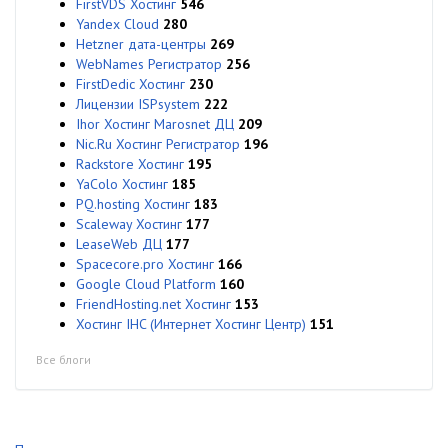
FirstVDS Хостинг
546
Yandex Cloud
280
Hetzner дата-центры
269
WebNames Регистратор
256
FirstDedic Хостинг
230
Лицензии ISPsystem
222
Ihor Хостинг Marosnet ДЦ
209
Nic.Ru Хостинг Регистратор
196
Rackstore Хостинг
195
YaColo Хостинг
185
PQ.hosting Хостинг
183
Scaleway Хостинг
177
LeaseWeb ДЦ
177
Spacecore.pro Хостинг
166
Google Cloud Platform
160
FriendHosting.net Хостинг
153
Хостинг IHC (Интернет Хостинг Центр)
151
Все блоги