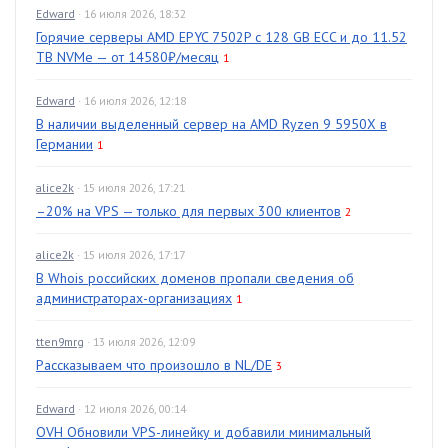
Edward
· 16 июля 2026, 18:32
Горячие серверы AMD EPYC 7502P с 128 GB ECC и до 11.52
TB NVMe — от 14580₽/месяц
1
Edward
· 16 июля 2026, 12:18
В наличии выделенный сервер на AMD Ryzen 9 5950X в
Германии
1
alice2k
· 15 июля 2026, 17:21
–20% на VPS — только для первых 300 клиентов
2
alice2k
· 15 июля 2026, 17:17
В Whois российских доменов пропали сведения об
администраторах-организациях
1
tten9mrg
· 13 июля 2026, 12:09
Рассказываем что произошло в NL/DE
3
Edward
· 12 июля 2026, 00:14
OVH Обновили VPS-линейку и добавили минимальный