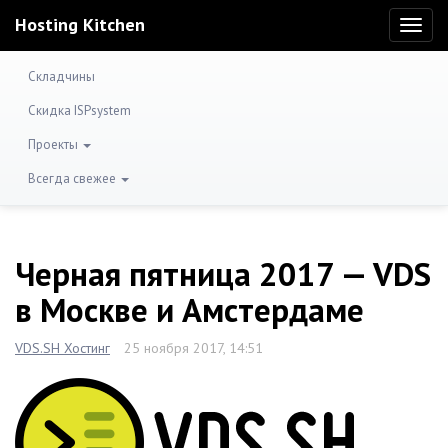
Hosting Kitchen
Toggl
naviga
Складчины
Скидка ISPsystem
Проекты
Всегда свежее
Черная пятница 2017 — VDS
в Москве и Амстердаме
VDS.SH Хостинг
25 ноября 2017, 14:51