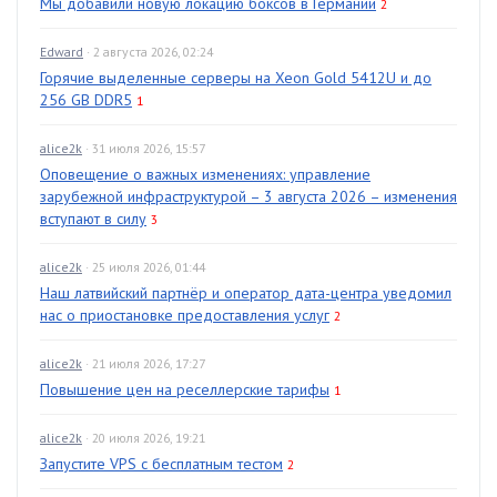
Мы добавили новую локацию боксов в Германии
2
Edward
· 2 августа 2026, 02:24
Горячие выделенные серверы на Xeon Gold 5412U и до
256 GB DDR5
1
alice2k
· 31 июля 2026, 15:57
Оповещение о важных изменениях: управление
зарубежной инфраструктурой – 3 августа 2026 – изменения
вступают в силу
3
alice2k
· 25 июля 2026, 01:44
Наш латвийский партнёр и оператор дата-центра уведомил
нас о приостановке предоставления услуг
2
alice2k
· 21 июля 2026, 17:27
Повышение цен на реселлерские тарифы
1
alice2k
· 20 июля 2026, 19:21
Запустите VPS с бесплатным тестом
2