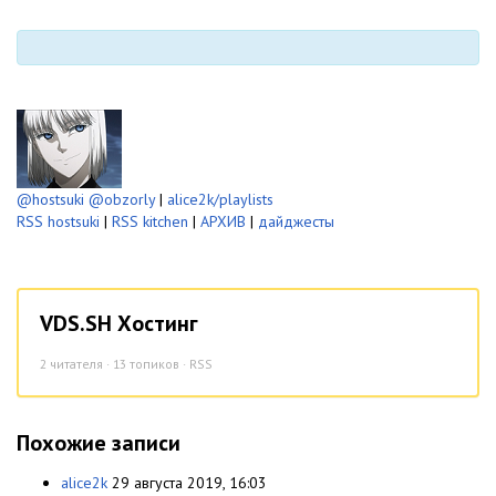
@hostsuki
@obzorly
|
alice2k/playlists
RSS hostsuki
|
RSS kitchen
|
АРХИВ
|
дайджесты
VDS.SH Хостинг
2
читателя · 13 топиков ·
RSS
Похожие записи
alice2k
29 августа 2019, 16:03