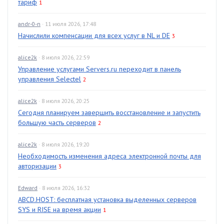
тариф
1
andr-0-n
· 11 июля 2026, 17:48
Начислили компенсации для всех услуг в NL и DE
3
alice2k
· 8 июля 2026, 22:59
Управление услугами Servers.ru переходит в панель
управления Selectel
2
alice2k
· 8 июля 2026, 20:25
Сегодня планируем завершить восстановление и запустить
большую часть серверов
2
alice2k
· 8 июля 2026, 19:20
Необходимость изменения адреса электронной почты для
авторизации
3
Edward
· 8 июля 2026, 16:32
ABCD.HOST: бесплатная установка выделенных серверов
SYS и RISE на время акции
1