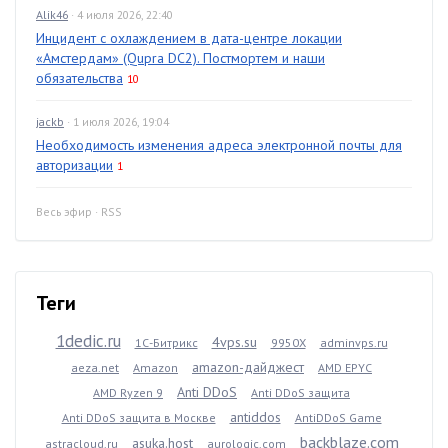
Alik46
· 4 июля 2026, 22:40
Инцидент с охлаждением в дата-центре локации
«Амстердам» (Qupra DC2). Постмортем и наши
обязательства
10
jackb
· 1 июля 2026, 19:04
Необходимость изменения адреса электронной почты для
авторизации
1
Весь эфир
·
RSS
Теги
1dedic.ru
4vps.su
1С-Битрикс
9950X
adminvps.ru
amazon-дайджест
aeza.net
Amazon
AMD EPYC
Anti DDoS
AMD Ryzen 9
Anti DDoS защита
antiddos
Anti DDoS защита в Москве
AntiDDoS Game
backblaze.com
asuka.host
astracloud.ru
aurologic.com