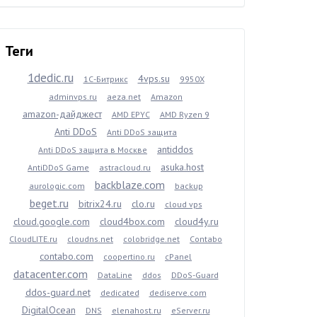
Теги
1dedic.ru
4vps.su
1С-Битрикс
9950X
adminvps.ru
aeza.net
Amazon
amazon-дайджест
AMD EPYC
AMD Ryzen 9
Anti DDoS
Anti DDoS защита
antiddos
Anti DDoS защита в Москве
asuka.host
AntiDDoS Game
astracloud.ru
backblaze.com
aurologic.com
backup
beget.ru
bitrix24.ru
clo.ru
cloud vps
cloud.google.com
cloud4box.com
cloud4y.ru
CloudLITE.ru
cloudns.net
colobridge.net
Contabo
contabo.com
coopertino.ru
cPanel
datacenter.com
DataLine
ddos
DDoS-Guard
ddos-guard.net
dedicated
dediserve.com
DigitalOcean
DNS
elenahost.ru
eServer.ru