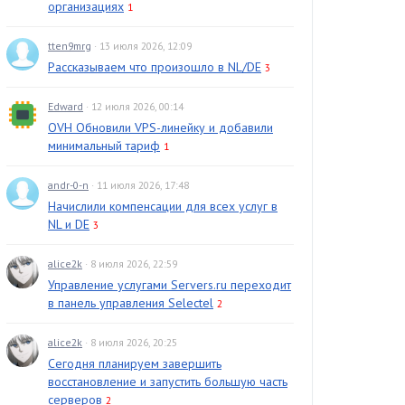
организациях
1
tten9mrg
· 13 июля 2026, 12:09
Рассказываем что произошло в NL/DE
3
Edward
· 12 июля 2026, 00:14
OVH Обновили VPS-линейку и добавили
минимальный тариф
1
andr-0-n
· 11 июля 2026, 17:48
Начислили компенсации для всех услуг в
NL и DE
3
alice2k
· 8 июля 2026, 22:59
Управление услугами Servers.ru переходит
в панель управления Selectel
2
alice2k
· 8 июля 2026, 20:25
Сегодня планируем завершить
восстановление и запустить большую часть
серверов
2