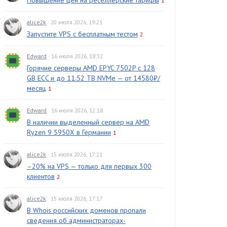
Повышение цен на реселлерские тарифы
1
alice2k
· 20 июля 2026, 19:21
Запустите VPS с бесплатным тестом
2
Edward
· 16 июля 2026, 18:32
Горячие серверы AMD EPYC 7502P с 128
GB ECC и до 11.52 TB NVMe — от 14580₽/
месяц
1
Edward
· 16 июля 2026, 12:18
В наличии выделенный сервер на AMD
Ryzen 9 5950X в Германии
1
alice2k
· 15 июля 2026, 17:21
–20% на VPS — только для первых 300
клиентов
2
alice2k
· 15 июля 2026, 17:17
В Whois российских доменов пропали
сведения об администраторах-