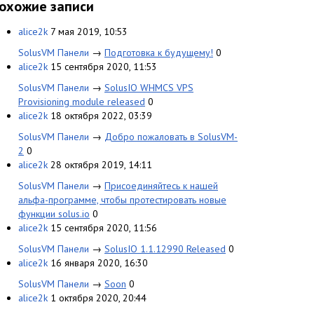
охожие записи
alice2k
7 мая 2019, 10:53
SolusVM Панели
→
Подготовка к будущему!
0
alice2k
15 сентября 2020, 11:53
SolusVM Панели
→
SolusIO WHMCS VPS
Provisioning module released
0
alice2k
18 октября 2022, 03:39
SolusVM Панели
→
Добро пожаловать в SolusVM-
2
0
alice2k
28 октября 2019, 14:11
SolusVM Панели
→
Присоединяйтесь к нашей
альфа-программе, чтобы протестировать новые
функции solus.io
0
alice2k
15 сентября 2020, 11:56
SolusVM Панели
→
SolusIO 1.1.12990 Released
0
alice2k
16 января 2020, 16:30
SolusVM Панели
→
Soon
0
alice2k
1 октября 2020, 20:44