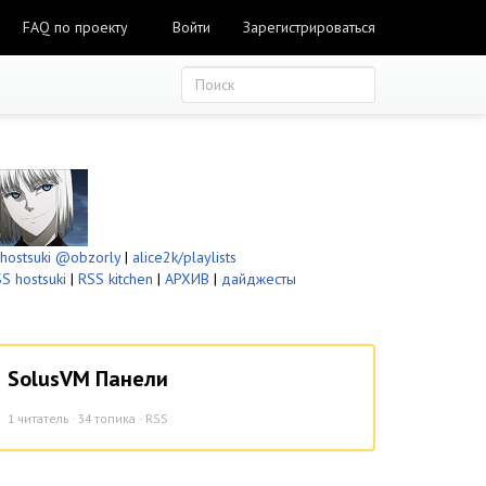
FAQ по проекту
Войти
Зарегистрироваться
ostsuki
@obzorly
|
alice2k/playlists
S hostsuki
|
RSS kitchen
|
АРХИВ
|
дайджесты
SolusVM Панели
1
читатель · 34 топика ·
RSS