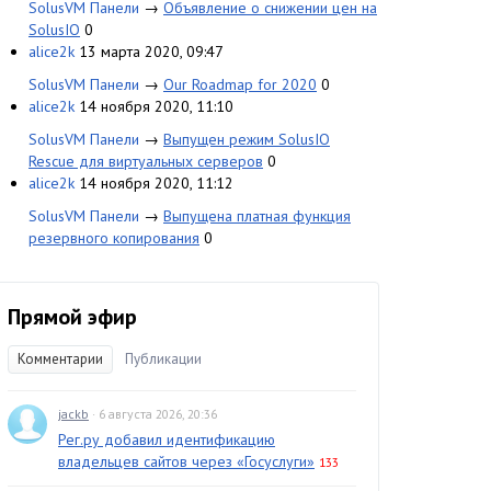
SolusVM Панели
→
Объявление о снижении цен на
SolusIO
0
alice2k
13 марта 2020, 09:47
SolusVM Панели
→
Our Roadmap for 2020
0
alice2k
14 ноября 2020, 11:10
SolusVM Панели
→
Выпущен режим SolusIO
Rescue для виртуальных серверов
0
alice2k
14 ноября 2020, 11:12
SolusVM Панели
→
Выпущена платная функция
резервного копирования
0
Прямой эфир
Комментарии
Публикации
jackb
· 6 августа 2026, 20:36
Рег.ру добавил идентификацию
владельцев сайтов через «Госуслуги»
133