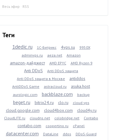
Весь эфир
·
RSS
Теги
1dedic.ru
4vps.su
1С-Битрикс
9950X
adminvps.ru
aeza.net
Amazon
amazon-дайджест
AMD EPYC
AMD Ryzen 9
Anti DDoS
Anti DDoS защита
antiddos
Anti DDoS защита в Москве
asuka.host
AntiDDoS Game
astracloud.ru
backblaze.com
aurologic.com
backup
beget.ru
bitrix24.ru
clo.ru
cloud vps
cloud.google.com
cloud4box.com
cloud4y.ru
CloudLITE.ru
cloudns.net
colobridge.net
Contabo
contabo.com
coopertino.ru
cPanel
datacenter.com
DataLine
ddos
DDoS-Guard