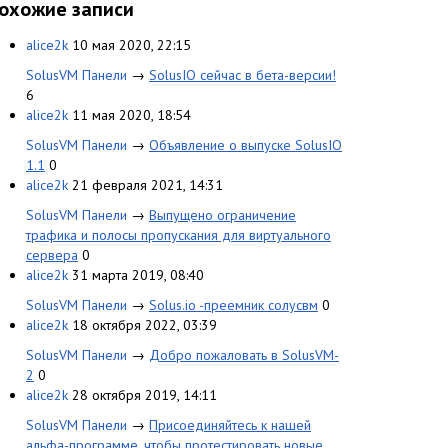
охожие записи
alice2k
10 мая 2020, 22:15
SolusVM Панели
→
SolusIO сейчас в бета-версии!
6
alice2k
11 мая 2020, 18:54
SolusVM Панели
→
Объявление о выпуске SolusIO
1.1
0
alice2k
21 февраля 2021, 14:31
SolusVM Панели
→
Выпущено ограничение
трафика и полосы пропускания для виртуального
сервера
0
alice2k
31 марта 2019, 08:40
SolusVM Панели
→
Solus.io -преемник солусвм
0
alice2k
18 октября 2022, 03:39
SolusVM Панели
→
Добро пожаловать в SolusVM-
2
0
alice2k
28 октября 2019, 14:11
SolusVM Панели
→
Присоединяйтесь к нашей
альфа-программе, чтобы протестировать новые