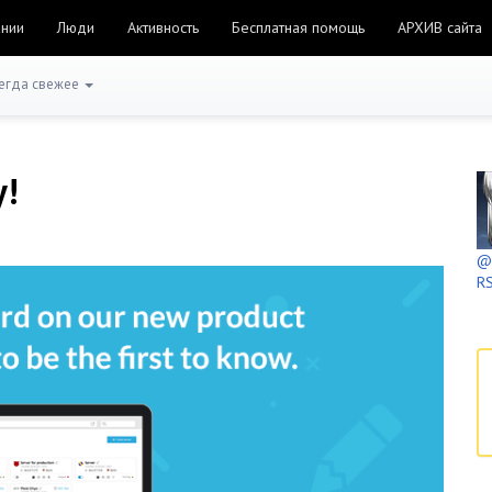
ании
Люди
Активность
Бесплатная помощь
АРХИВ сайта
егда свежее
у!
@h
RS