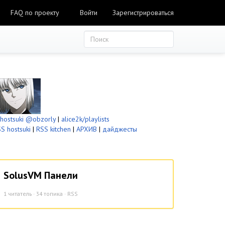
FAQ по проекту
Войти
Зарегистрироваться
ostsuki
@obzorly
|
alice2k/playlists
S hostsuki
|
RSS kitchen
|
АРХИВ
|
дайджесты
SolusVM Панели
1
читатель · 34 топика ·
RSS