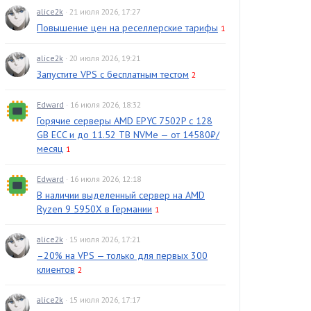
alice2k
· 21 июля 2026, 17:27
Повышение цен на реселлерские тарифы
1
alice2k
· 20 июля 2026, 19:21
Запустите VPS с бесплатным тестом
2
Edward
· 16 июля 2026, 18:32
Горячие серверы AMD EPYC 7502P с 128
GB ECC и до 11.52 TB NVMe — от 14580₽/
месяц
1
Edward
· 16 июля 2026, 12:18
В наличии выделенный сервер на AMD
Ryzen 9 5950X в Германии
1
alice2k
· 15 июля 2026, 17:21
–20% на VPS — только для первых 300
клиентов
2
alice2k
· 15 июля 2026, 17:17