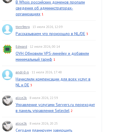
В Whois российских доменов пропали
сведения об администраторах-
организациях
1
tten9mrg
· 13 июля 2026, 12:09
Рассказываем что произошло в NL/DE
3
Edward
· 12 июля 2026, 00:14
OVH Обновили VPS-линейку и добавили
минимальный тариф
1
andr-0-n
· 11 июля 2026, 17:48
Начислили компенсации для всех услуг в
NL и DE
3
alice2k
· 8 июля 2026, 22:59
Управление услугами Servers.ru переходит
в панель управления Selectel
2
alice2k
· 8 июля 2026, 20:25
Сегодня планируем завершить