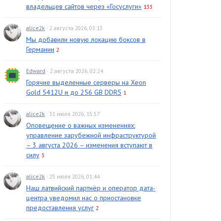
владельцев сайтов через «Госуслуги»
133
alice2k
· 2 августа 2026, 03:13
Мы добавили новую локацию боксов в
Германии
2
Edward
· 2 августа 2026, 02:24
Горячие выделенные серверы на Xeon
Gold 5412U и до 256 GB DDR5
1
alice2k
· 31 июля 2026, 15:57
Оповещение о важных изменениях:
управление зарубежной инфраструктурой
– 3 августа 2026 – изменения вступают в
силу
3
alice2k
· 25 июля 2026, 01:44
Наш латвийский партнёр и оператор дата-
центра уведомил нас о приостановке
предоставления услуг
2