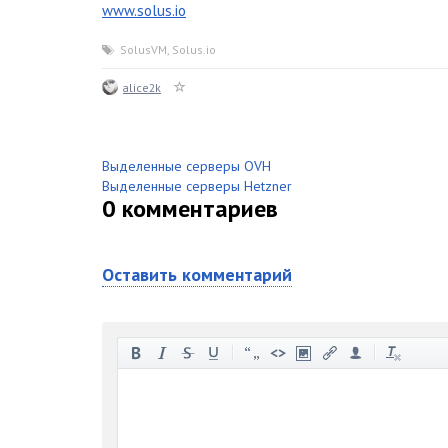
www.solus.io
SolusVM
,
Solus.io
alice2k
Выделенные серверы OVH
Выделенные серверы Hetzner
0
комментариев
Оставить комментарий
-
-
-
-
-
-
-
-
-
-
-
-
-
-
-
-
-
-