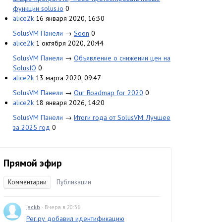
функции solus.io
0
alice2k
16 января 2020, 16:30
SolusVM Панели
→
Soon
0
alice2k
1 октября 2020, 20:44
SolusVM Панели
→
Объявление о снижении цен на
SolusIO
0
alice2k
13 марта 2020, 09:47
SolusVM Панели
→
Our Roadmap for 2020
0
alice2k
18 января 2026, 14:20
SolusVM Панели
→
Итоги года от SolusVM: Лучшее
за 2025 год
0
Прямой эфир
Комментарии
Публикации
jackb
· Вчера в 20:36
Рег.ру добавил идентификацию