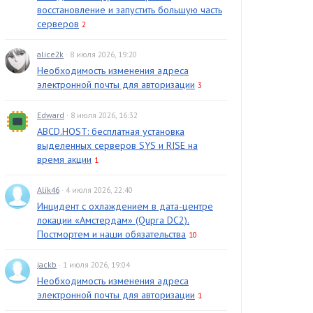
восстановление и запустить большую часть
серверов
2
alice2k
· 8 июля 2026, 19:20
Необходимость изменения адреса
электронной почты для авторизации
3
Edward
· 8 июля 2026, 16:32
ABCD.HOST: бесплатная установка
выделенных серверов SYS и RISE на
время акции
1
Alik46
· 4 июля 2026, 22:40
Инцидент с охлаждением в дата-центре
локации «Амстердам» (Qupra DC2).
Постмортем и наши обязательства
10
jackb
· 1 июля 2026, 19:04
Необходимость изменения адреса
электронной почты для авторизации
1