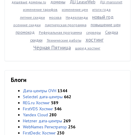
домены
ДЦ LeaseWeb
дешевые домены ru
ДЦ marosnet
изменение тарифов
изменение цен
итоги года
новый год
летние скидки
москва
Нидерланды
повышение цен
осенние скидки
партнерская программа
промокод
Скидка
Реферальная программа
серверы
хостинг
скидки
Технические работы
Чёрная Пятница
шаред хостинг
Блоги
Дата-центры OVH
1344
Selectel дата-центры
662
REG.ru Хостинг
589
FirstVDS Хостинг
546
Yandex Cloud
280
Hetzner дата-центры
269
WebNames Регистратор
256
FirstDedic Хостинг
230