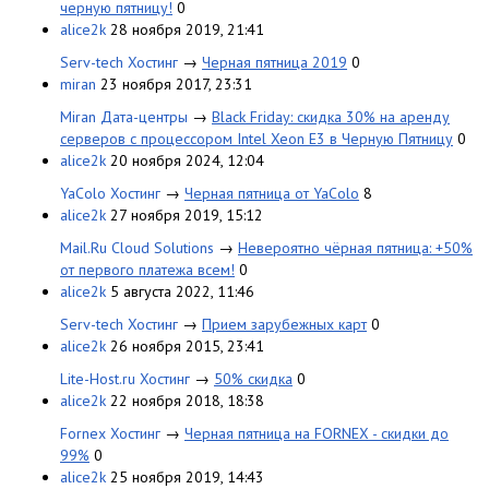
черную пятницу!
0
alice2k
28 ноября 2019, 21:41
Serv-tech Хостинг
→
Черная пятница 2019
0
miran
23 ноября 2017, 23:31
Miran Дата-центры
→
Black Friday: скидка 30% на аренду
серверов с процессором Intel Xeon E3 в Черную Пятницу
0
alice2k
20 ноября 2024, 12:04
YaColo Хостинг
→
Черная пятница от YaColo
8
alice2k
27 ноября 2019, 15:12
Mail.Ru Cloud Solutions
→
Невероятно чёрная пятница: +50%
от первого платежа всем!
0
alice2k
5 августа 2022, 11:46
Serv-tech Хостинг
→
Прием зарубежных карт
0
alice2k
26 ноября 2015, 23:41
Lite-Host.ru Хостинг
→
50% скидка
0
alice2k
22 ноября 2018, 18:38
Fornex Хостинг
→
Черная пятница на FORNEX - скидки до
99%
0
alice2k
25 ноября 2019, 14:43