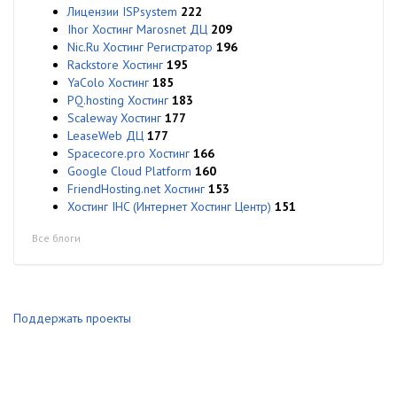
Лицензии ISPsystem
222
Ihor Хостинг Marosnet ДЦ
209
Nic.Ru Хостинг Регистратор
196
Rackstore Хостинг
195
YaColo Хостинг
185
PQ.hosting Хостинг
183
Scaleway Хостинг
177
LeaseWeb ДЦ
177
Spacecore.pro Хостинг
166
Google Cloud Platform
160
FriendHosting.net Хостинг
153
Хостинг IHC (Интернет Хостинг Центр)
151
Все блоги
Поддержать проекты