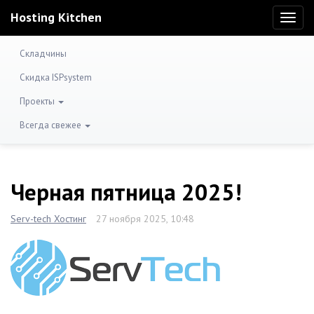
Hosting Kitchen
Toggl
naviga
Складчины
Скидка ISPsystem
Проекты
Всегда свежее
Черная пятница 2025!
Serv-tech Хостинг
27 ноября 2025, 10:48