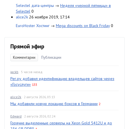
Selectel дата-центры
→
Неделя «черной пятницы» в
Selectel
0
alice2k
26 ноября 2019, 17:14
EuroHoster Хостинг
→
Mega discounts on Black Friday
0
Прямой эфир
Комментарии
Публикации
jackb
· 5 часов назад
Рег.ру добавил идентификацию владельцев сайтов через
«Госуслуги»
133
alice2k
· 2 августа 2026, 03:13
Мы добавили новую локацию боксов в Германии
2
Edward
· 2 августа 2026, 02:24
Горячие выделенные серверы на Xeon Gold 5412U и до
256 GB DDR5
1