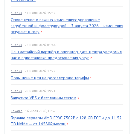
alice2k
· 31 июля 2026, 15:57
Оповещение о важных изменениях: управление
зарубежной инфраструктурой – 3 августа 2026 – изменения
вступают в силу
3
alice2k
· 25 июля 2026, 01:44
Наш латвийский партнёр и оператор дата-центра уведомил
нас о приостановке предоставления услуг
2
alice2k
· 21 июля 2026, 17:27
Повышение цен на реселлерские тарифы
1
alice2k
· 20 июля 2026, 19:21
Запустите VPS с бесплатным тестом
2
Edward
· 16 июля 2026, 18:32
Горячие серверы AMD EPYC 7502P с 128 GB ECC и до 11.52
TB NVMe — от 14580₽/месяц
1