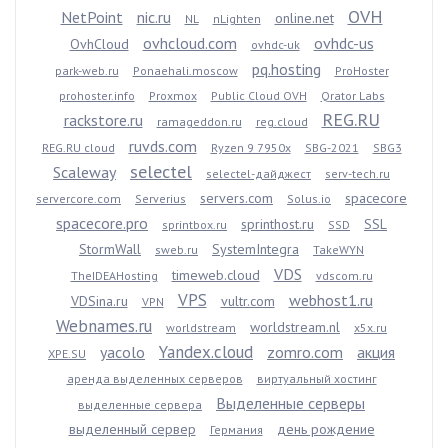
OVH
NetPoint
nic.ru
online.net
NL
nLighten
ovhcloud.com
ovhdc-us
OvhCloud
ovhdc-uk
pq.hosting
park-web.ru
Ponaehali.moscow
ProHoster
prohoster.info
Proxmox
Public Cloud OVH
Qrator Labs
REG.RU
rackstore.ru
ramageddon.ru
reg.cloud
ruvds.com
REG.RU cloud
Ryzen 9 7950x
SBG-2021
SBG3
selectel
Scaleway
selectel-дайджест
serv-tech.ru
servers.com
spacecore
servercore.com
Serverius
Solus.io
spacecore.pro
sprinthost.ru
SSL
sprintbox.ru
SSD
StormWall
SystemIntegra
sweb.ru
TakeWYN
VDS
timeweb.cloud
TheIDEAHosting
vdscom.ru
VPS
webhost1.ru
VDSina.ru
vultr.com
VPN
Webnames.ru
worldstream.nl
worldstream
x5x.ru
Yandex.cloud
yacolo
zomro.com
акция
XPE.SU
аренда выделенных серверов
виртуальный хостинг
Выделенные серверы
выделенные сервера
выделенный сервер
день рождение
Германия