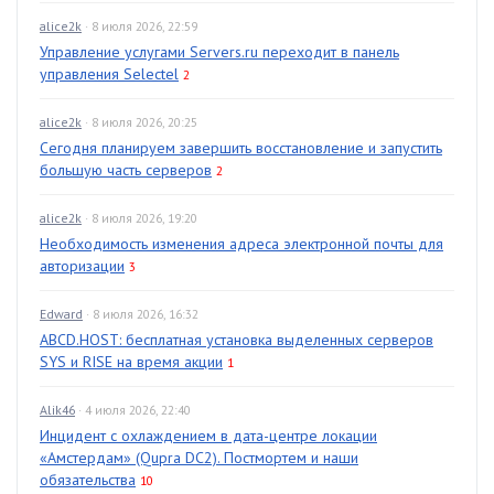
alice2k
· 8 июля 2026, 22:59
Управление услугами Servers.ru переходит в панель
управления Selectel
2
alice2k
· 8 июля 2026, 20:25
Сегодня планируем завершить восстановление и запустить
большую часть серверов
2
alice2k
· 8 июля 2026, 19:20
Необходимость изменения адреса электронной почты для
авторизации
3
Edward
· 8 июля 2026, 16:32
ABCD.HOST: бесплатная установка выделенных серверов
SYS и RISE на время акции
1
Alik46
· 4 июля 2026, 22:40
Инцидент с охлаждением в дата-центре локации
«Амстердам» (Qupra DC2). Постмортем и наши
обязательства
10