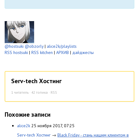
@hostsuki
@obzorly
|
alice2k/playlists
RSS hostsuki
|
RSS kitchen
|
АРХИВ
|
дайджесты
Serv-tech Хостинг
1
читатель · 42 топика ·
RSS
Похожие записи
alice2k
25 ноября 2017, 07:25
Serv-tech Хостинг
→
Black Friday - стань нашим клиентом в