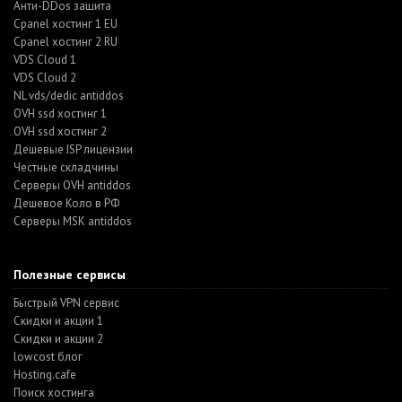
Анти-DDos защита
Cpanel хостинг 1 EU
Cpanel хостинг 2 RU
VDS Cloud 1
VDS Cloud 2
NL vds/dedic antiddos
OVH ssd хостинг 1
OVH ssd хостинг 2
Дешевые ISP лицензии
Честные складчины
Серверы OVH antiddos
Дешевое Коло в РФ
Серверы MSK antiddos
Полезные сервисы
Быстрый VPN сервис
Скидки и акции 1
Скидки и акции 2
lowcost блог
Hosting.cafe
Поиск хостинга