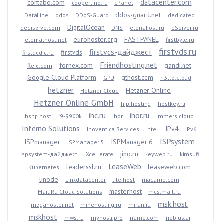
datacenter.com
contabo.com
coopertino.ru
cPanel
ddos-guard.net
DataLine
ddos
DDoS-Guard
dedicated
DigitalOcean
dediserve.com
DNS
elenahost.ru
eServer.ru
eurohoster.org
FASTPANEL
eternalhost.net
firstbyte.ru
firstvds.ru
firstvds-дайджест
firstvds
firstdedic.ru
Friendhosting.net
fornex.com
gandi.net
fleio.com
Google Cloud Platform
gthost.com
GPU
h3llo.cloud
hetzner
Hetzner Online
Hetzner Cloud
Hetzner Online GmbH
hip.hosting
hostkey.ru
ihc.ru
ihor.ru
hshp.host
i9-9900k
ihor
immers.cloud
Inferno Solutions
IPv4
Inoventica Services
intel
IPv6
ISPsystem
ISPmanager
ISPManager 6
ISPManager 5
jino.ru
ispsystem-дайджест
IXcellerate
keyweb.ru
kimsufi
LeaseWeb
leaderssl.ru
leaseweb.com
Kubernetes
linode
Linxdatacenter
lite.host
macarne.com
masterhost
Mail.Ru Cloud Solutions
mcs.mail.ru
msk.host
megahoster.net
minehosting.ru
miran.ru
mskhost
mws.ru
myhosti.pro
name.com
nebius.ai