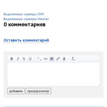
Выделенные серверы OVH
Выделенные серверы Hetzner
0
комментариев
Оставить комментарий
-
-
-
-
-
-
-
-
-
-
-
-
-
-
-
-
-
-
-
-
-
-
-
-
добавить
предпросмотр
-
-
-
-
-
-