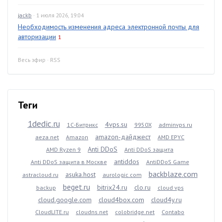
jackb
· 1 июля 2026, 19:04
Необходимость изменения адреса электронной почты для
авторизации
1
Весь эфир
·
RSS
Теги
1dedic.ru
4vps.su
1С-Битрикс
9950X
adminvps.ru
amazon-дайджест
aeza.net
Amazon
AMD EPYC
Anti DDoS
AMD Ryzen 9
Anti DDoS защита
antiddos
Anti DDoS защита в Москве
AntiDDoS Game
backblaze.com
asuka.host
astracloud.ru
aurologic.com
beget.ru
bitrix24.ru
clo.ru
backup
cloud vps
cloud.google.com
cloud4box.com
cloud4y.ru
CloudLITE.ru
cloudns.net
colobridge.net
Contabo