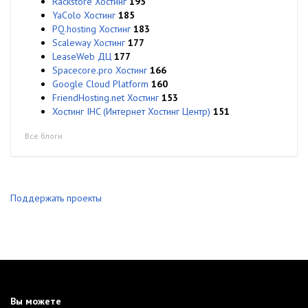
Rackstore Хостинг
195
YaColo Хостинг
185
PQ.hosting Хостинг
183
Scaleway Хостинг
177
LeaseWeb ДЦ
177
Spacecore.pro Хостинг
166
Google Cloud Platform
160
FriendHosting.net Хостинг
153
Хостинг IHC (Интернет Хостинг Центр)
151
Все блоги
Поддержать проекты
Вы можете