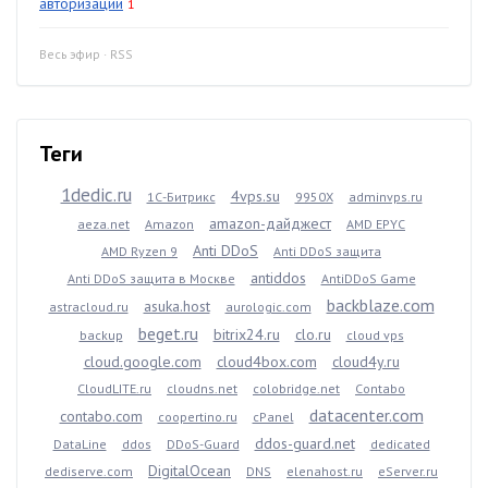
авторизации
1
Весь эфир
·
RSS
Теги
1dedic.ru
4vps.su
1С-Битрикс
9950X
adminvps.ru
amazon-дайджест
aeza.net
Amazon
AMD EPYC
Anti DDoS
AMD Ryzen 9
Anti DDoS защита
antiddos
Anti DDoS защита в Москве
AntiDDoS Game
backblaze.com
asuka.host
astracloud.ru
aurologic.com
beget.ru
bitrix24.ru
clo.ru
backup
cloud vps
cloud.google.com
cloud4box.com
cloud4y.ru
CloudLITE.ru
cloudns.net
colobridge.net
Contabo
datacenter.com
contabo.com
coopertino.ru
cPanel
ddos-guard.net
DataLine
ddos
DDoS-Guard
dedicated
DigitalOcean
dediserve.com
DNS
elenahost.ru
eServer.ru