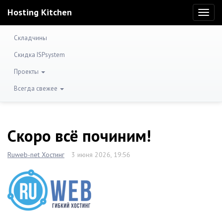
Hosting Kitchen
Toggl
naviga
Складчины
Скидка ISPsystem
Проекты
Всегда свежее
Скоро всё починим!
Ruweb-net Хостинг
3 июня 2026, 19:56