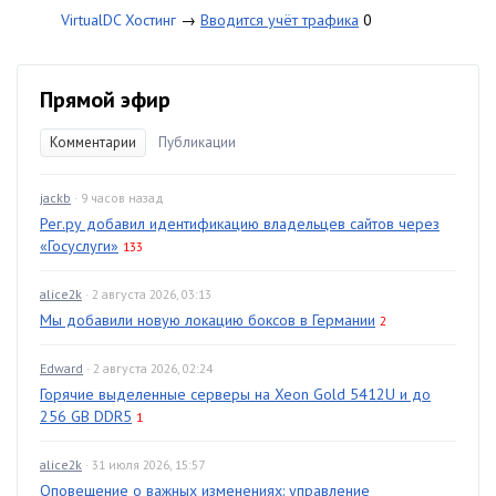
VirtualDC Хостинг
→
Вводится учёт трафика
0
Прямой эфир
Комментарии
Публикации
jackb
· 9 часов назад
Рег.ру добавил идентификацию владельцев сайтов через
«Госуслуги»
133
alice2k
· 2 августа 2026, 03:13
Мы добавили новую локацию боксов в Германии
2
Edward
· 2 августа 2026, 02:24
Горячие выделенные серверы на Xeon Gold 5412U и до
256 GB DDR5
1
alice2k
· 31 июля 2026, 15:57
Оповещение о важных изменениях: управление