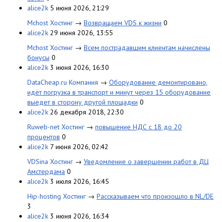
alice2k
5 июня 2026, 21:29
Mchost Хостинг
→
Возвращаем VDS к жизни
0
alice2k
29 июня 2026, 13:55
Mchost Хостинг
→
Всем пострадавшим клиентам начислены
бонусы
0
alice2k
3 июня 2026, 16:30
DataCheap.ru Компания
→
Оборудование демонтировано,
идёт погрузка в транспорт и минут через 15 оборудование
выедет в сторону другой площадки
0
alice2k
26 декабря 2018, 22:30
Ruweb-net Хостинг
→
повышение НДС с 18 до 20
процентов
0
alice2k
7 июня 2026, 02:42
VDSina Хостинг
→
Уведомление о завершении работ в ДЦ
Амстердама
0
alice2k
3 июля 2026, 16:45
Hip-hosting Хостинг
→
Рассказываем что произошло в NL/DE
3
alice2k
3 июня 2026, 16:34