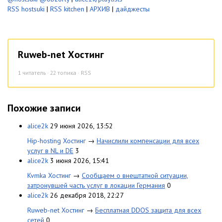
RSS hostsuki
|
RSS kitchen
|
АРХИВ
|
дайджесты
Ruweb-net Хостинг
1
читатель · 22 топика ·
RSS
Похожие записи
alice2k
29 июня 2026, 13:52
Hip-hosting Хостинг
→
Начислили компенсации для всех
услуг в NL и DE
3
alice2k
3 июня 2026, 15:41
Kvmka Хостинг
→
Сообщаем о внештатной ситуации,
затронувшей часть услуг в локации Германия
0
alice2k
26 декабря 2018, 22:27
Ruweb-net Хостинг
→
Бесплатная DDOS защита для всех
сетей
0