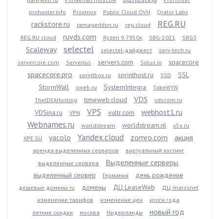
prohoster.info
Proxmox
Public Cloud OVH
Qrator Labs
REG.RU
rackstore.ru
ramageddon.ru
reg.cloud
ruvds.com
REG.RU cloud
Ryzen 9 7950x
SBG-2021
SBG3
selectel
Scaleway
selectel-дайджест
serv-tech.ru
servers.com
spacecore
servercore.com
Serverius
Solus.io
spacecore.pro
sprinthost.ru
SSL
sprintbox.ru
SSD
StormWall
SystemIntegra
sweb.ru
TakeWYN
VDS
timeweb.cloud
TheIDEAHosting
vdscom.ru
VPS
webhost1.ru
VDSina.ru
vultr.com
VPN
Webnames.ru
worldstream.nl
worldstream
x5x.ru
Yandex.cloud
yacolo
zomro.com
акция
XPE.SU
аренда выделенных серверов
виртуальный хостинг
Выделенные серверы
выделенные сервера
выделенный сервер
день рождение
Германия
домены
ДЦ LeaseWeb
дешевые домены ru
ДЦ marosnet
изменение тарифов
изменение цен
итоги года
новый год
летние скидки
москва
Нидерланды