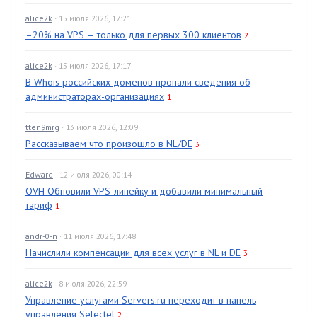
alice2k
· 15 июля 2026, 17:21
–20% на VPS — только для первых 300 клиентов
2
alice2k
· 15 июля 2026, 17:17
В Whois российских доменов пропали сведения об
администраторах-организациях
1
tten9mrg
· 13 июля 2026, 12:09
Рассказываем что произошло в NL/DE
3
Edward
· 12 июля 2026, 00:14
OVH Обновили VPS-линейку и добавили минимальный
тариф
1
andr-0-n
· 11 июля 2026, 17:48
Начислили компенсации для всех услуг в NL и DE
3
alice2k
· 8 июля 2026, 22:59
Управление услугами Servers.ru переходит в панель
управления Selectel
2