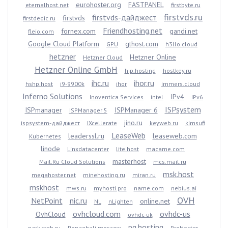
eurohoster.org
FASTPANEL
eternalhost.net
firstbyte.ru
firstvds.ru
firstvds-дайджест
firstvds
firstdedic.ru
Friendhosting.net
fornex.com
gandi.net
fleio.com
Google Cloud Platform
gthost.com
GPU
h3llo.cloud
hetzner
Hetzner Online
Hetzner Cloud
Hetzner Online GmbH
hip.hosting
hostkey.ru
ihc.ru
ihor.ru
hshp.host
i9-9900k
ihor
immers.cloud
Inferno Solutions
IPv4
Inoventica Services
intel
IPv6
ISPsystem
ISPmanager
ISPManager 6
ISPManager 5
jino.ru
ispsystem-дайджест
IXcellerate
keyweb.ru
kimsufi
LeaseWeb
leaderssl.ru
leaseweb.com
Kubernetes
linode
Linxdatacenter
lite.host
macarne.com
masterhost
Mail.Ru Cloud Solutions
mcs.mail.ru
msk.host
megahoster.net
minehosting.ru
miran.ru
mskhost
mws.ru
myhosti.pro
name.com
nebius.ai
OVH
NetPoint
nic.ru
online.net
NL
nLighten
ovhcloud.com
ovhdc-us
OvhCloud
ovhdc-uk
pq.hosting
park-web.ru
Ponaehali.moscow
ProHoster