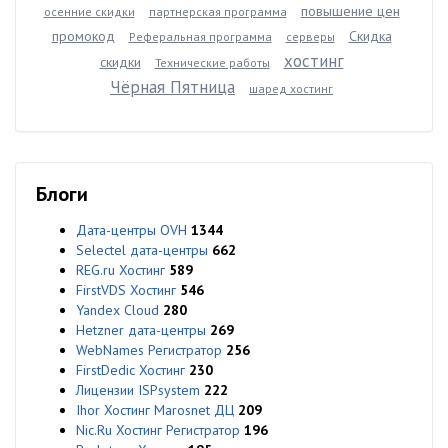
повышение цен
осенние скидки
партнерская программа
промокод
Скидка
Реферальная программа
серверы
хостинг
скидки
Технические работы
Чёрная Пятница
шаред хостинг
Блоги
Дата-центры OVH
1344
Selectel дата-центры
662
REG.ru Хостинг
589
FirstVDS Хостинг
546
Yandex Cloud
280
Hetzner дата-центры
269
WebNames Регистратор
256
FirstDedic Хостинг
230
Лицензии ISPsystem
222
Ihor Хостинг Marosnet ДЦ
209
Nic.Ru Хостинг Регистратор
196