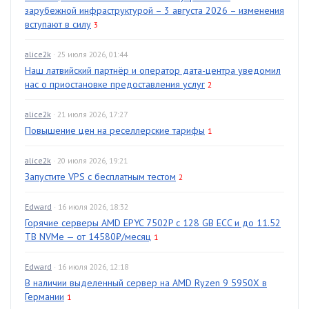
зарубежной инфраструктурой – 3 августа 2026 – изменения
вступают в силу
3
alice2k
· 25 июля 2026, 01:44
Наш латвийский партнёр и оператор дата-центра уведомил
нас о приостановке предоставления услуг
2
alice2k
· 21 июля 2026, 17:27
Повышение цен на реселлерские тарифы
1
alice2k
· 20 июля 2026, 19:21
Запустите VPS с бесплатным тестом
2
Edward
· 16 июля 2026, 18:32
Горячие серверы AMD EPYC 7502P с 128 GB ECC и до 11.52
TB NVMe — от 14580₽/месяц
1
Edward
· 16 июля 2026, 12:18
В наличии выделенный сервер на AMD Ryzen 9 5950X в
Германии
1